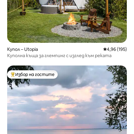
Купол – Utopia
Средна оценка
4,96 (195)
Куполна къща за глемпинг с изглед към реката
Избор на гостите
Най-популярен избор на гостите