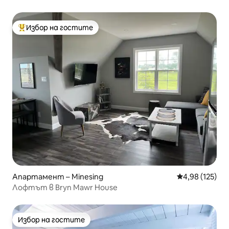
Избор на гостите
Най-популярен избор на гостите
Апартамент – Minesing
Средна оценка
4,98 (125)
Лофтът в Bryn Mawr House
Избор на гостите
Избор на гостите