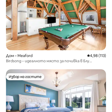
Дом – Meaford
Средна оценка
4,98 (113)
Birdsong – идеалното място за почивка в Блу
Маунтинс
Избор на гостите
Избор на гостите