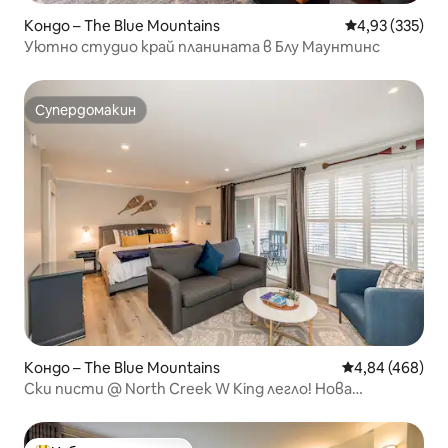
Кондо – The Blue Mountains
Средна оценка
4,93 (335)
Уютно студио край планината в Блу Маунтинс
Супердомакин
Супердомакин
Кондо – The Blue Mountains
Средна оценка
4,84 (468)
Ски писти @ North Creek W King легло! Нова
хидромасажна вана