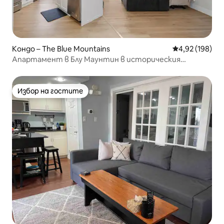
Кондо – The Blue Mountains
Средна оценка
4,92 (198)
Апартамент в Блу Маунтин в историческия
Сноубридж
Избор на гостите
Избор на гостите