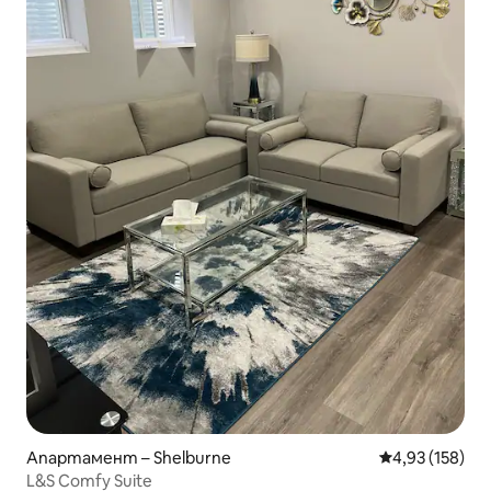
Апартамент – Shelburne
Средна оценка
4,93 (158)
L&S Comfy Suite