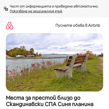
Пропускане
Част от информацията е преведена автоматично. 
към
Показване на оригиналния език
съдържанието
Пуснете обява в Airbnb
Места за престой близо до
Скандинавски СПА Синя планина