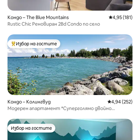
Кондо – The Blue Mountains
Средна оценка
4,95 (181)
Rustic Chic Реновиран 2Bd Condo по село
Избор на гостите
Най-популярен избор на гостите
Кондо – Колингвуд
Средна оценка
4,94 (252)
Модерен апартамент *Суперголямо двойно
легло*Скил Хилс*Спа*Езеро*Плаж
Избор на гостите
Избор на гостите