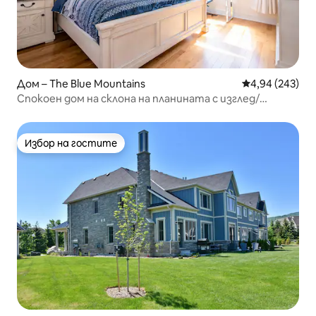
Дом – The Blue Mountains
Средна оценка
4,94 (243)
Спокоен дом на склона на планината с изглед/
автобус
Избор на гостите
Избор на гостите