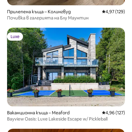
Прилепена къща – Колингвуд
Средна оценка
4,97 (129)
Почивка в галерията на Блу Маунтин
Luxe
Luxe
Ваканционна къща – Meaford
Средна оценка
4,96 (127)
Bayview Oasis: Luxe Lakeside Escape w/ Pickleball