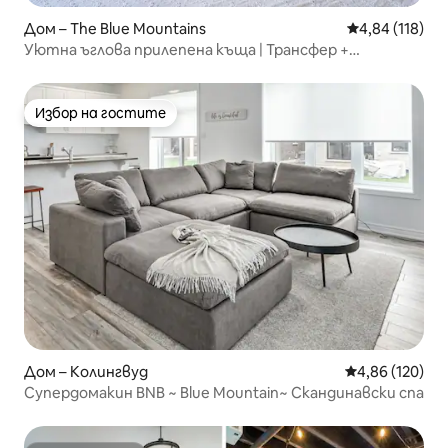
Дом – The Blue Mountains
Средна оценка
4,84 (118)
Уютна ъглова прилепена къща | Трансфер +
вътрешен двор + басейн
Избор на гостите
Избор на гостите
Дом – Колингвуд
Средна оценка
4,86 (120)
Супердомакин BNB ~ Blue Mountain~ Скандинавски спа