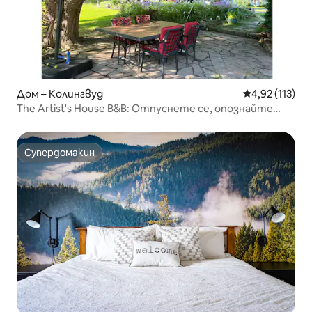
Дом – Колингвуд
Средна оценка
4,92 (113)
The Artist's House B&B: Отпуснете се, опознайте
Колингууд
Супердомакин
Супердомакин