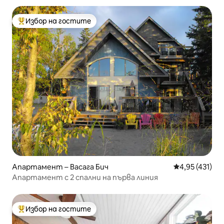
Избор на гостите
Най-популярен избор на гостите
Апартамент – Васага Бич
Средна оценка
4,95 (431)
Апартамент с 2 спални на първа линия
Избор на гостите
Най-популярен избор на гостите