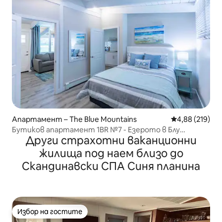
Апартамент – The Blue Mountains
Средна оценка
4,88 (219)
Бутиков апартамент 1BR №7 - Езерото в Блу
Други страхотни ваканционни
Маунтинс
жилища под наем близо до
Скандинавски СПА Синя планина
Избор на гостите
Избор на гостите