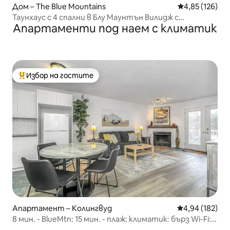
Дом – The Blue Mountains
Средна оценка
4,85 (126)
Таунхаус с 4 спални в Блу Маунтън Вилидж с
Апартаменти под наем с климатик
трансфер
Избор на гостите
Най-популярен избор на гостите
Апартамент – Колингвуд
Средна оценка
4,94 (182)
8 мин. - BlueMtn: 15 мин. - плаж: климатик: бърз Wi-Fi:
безплатно паркиране