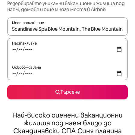
Резервирайте уникални ваканционни жилища под
наем, домове и още много места в Airbnb
Местоположение
Когато резултатите се покажат, използвайте клавишите 
Настаняване
Освобождаване
Търсене
Най-високо оценени ваканционни
жилища под наем близо до
Скандинавски СПА Синя планина