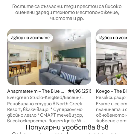
Гостите са съгласни: тези престои са високо
оценени заради тяхното местоположение,
чистота и др.
Избор на гостите
Избор на гости
Избор на гостите
Избор на гости
Апартамент – The Blue M
Средна оценка: 4,96 от 5, 251
4,96 (251)
Кондо – The Blue
ountains
s
Evergreen Studio-KingBed/Басейн/
Релаксиращо уед
Хидромасажна вана/Трансфер
Creek Studio | Ба
Реновирано студио в North Creek
Елате и се отпу
Resort, включващо: * Суперголямо
планината и се 
двойно легло * СМАРТ телевизор,
обновеното ни 
високоскоростен Rogers Ignite WI - FI
живеене с отвор
Популярни удобства във
и телевизор * Разтегателен диван *
Нашият чист и 
Камина от камък * Модерен, стилен
апартамент разп