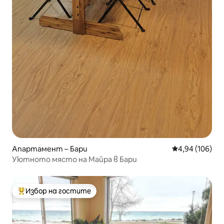
Апартамент – Бари
Средна оценка
4,94 (106)
Уютното място на Майра в Бари
Избор на гостите
Най-популярен избор на гостите