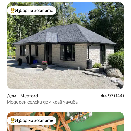
Избор на гостите
Най-популярен избор на гостите
Дом – Meaford
Средна оценка
4,97 (144)
Модерен селски дом край залива
Избор на гостите
Най-популярен избор на гостите