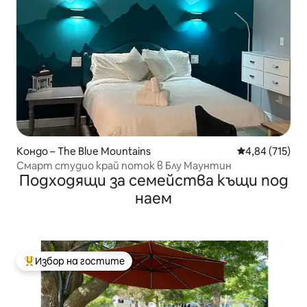
Кондо – The Blue Mountains
Средна оценка
4,84 (715)
Смарт студио край поток в Блу Маунтин
Подходящи за семейства къщи под
наем
Избор на гостите
Най-популярен избор на гостите