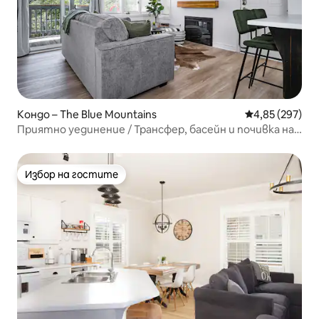
Кондо – The Blue Mountains
Средна оценка
4,85 (297)
Приятно уединение / Трансфер, басейн и почивка на
открито
Избор на гостите
Избор на гостите