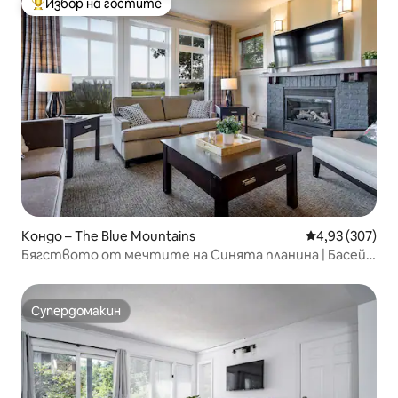
Избор на гостите
Най-популярен избор на гостите
Кондо – The Blue Mountains
Средна оценка
4,93 (307)
Бягството от мечтите на Синята планина | Басейн
| Хидромасажна вана
Супердомакин
Супердомакин