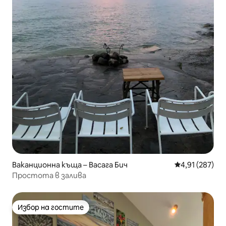
Ваканционна къща – Васага Бич
Средна оценка
4,91 (287)
Простота в залива
Избор на гостите
Избор на гостите