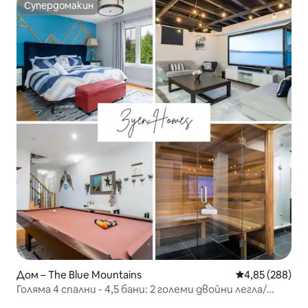
Супердомакин
Супердомакин
Дом – The Blue Mountains
Средна оценка
4,85 (288)
Голяма 4 спални - 4,5 бани: 2 големи двойни легла/
сауна/игри