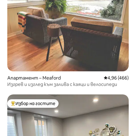
Апартамент – Meaford
Средна оценка
4,96 (466)
Изгрев и изглед към залива с каяци и велосипеди
Избор на гостите
Най-популярен избор на гостите