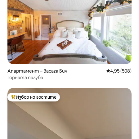
Апартамент – Васага Бич
Средна оценка
4,95 (508)
Горната палуба
Избор на гостите
Най-популярен избор на гостите