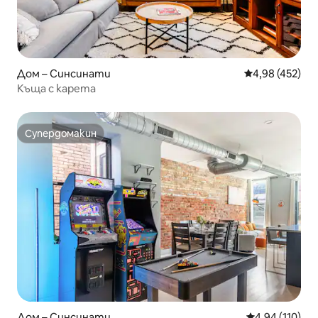
Дом – Синсинати
Средна оценка
4,98 (452)
Къща с карета
Супердомакин
Супердомакин
Дом – Синсинати
Средна оценка
4,94 (110)