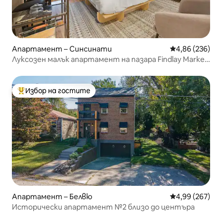
Апартамент – Синсинати
Средна оценка
4,86 (236)
Луксозен малък апартамент на пазара Findlay Market
Over the Rhine
Избор на гостите
Най-популярен избор на гостите
Апартамент – Белвю
Средна оценка
4,99 (267)
Исторически апартамент №2 близо до центъра