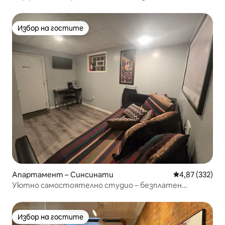
центъра на Синсинати/OTR
Избор на гостите
Избор на гостите
Апартамент – Синсинати
Средна оценка
4,87 (332)
Уютно самостоятелно студио – безплатен
паркинг, на 2 минути пеша от центъра.
Избор на гостите
Избор на гостите