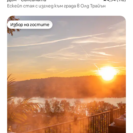
Ескейп стая с изглед към града в Олд Трайън
Избор на гостите
Избор на гостите