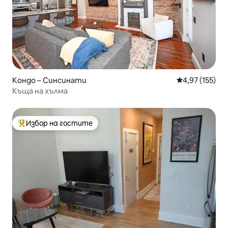
Кондо – Синсинати
Средна оценка
4,97 (155)
Къща на хълма
Избор на гостите
Най-популярен избор на гостите