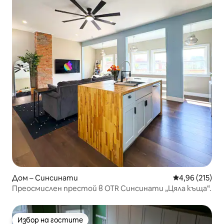
Дом – Синсинати
Средна оценка
4,96 (215)
Преосмислен престой в OTR Синсинати „Цяла къща“.
Избор на гостите