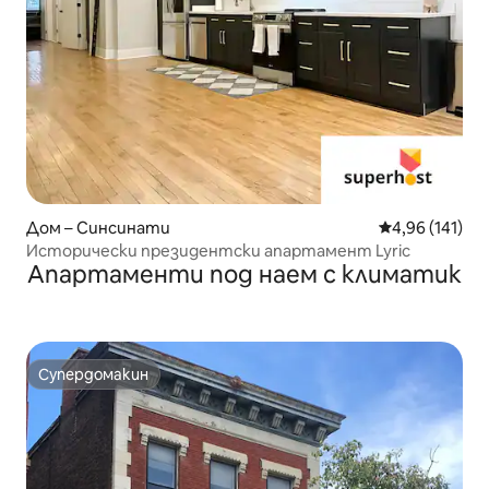
Дом – Синсинати
Средна оценка
4,96 (141)
Исторически президентски апартамент Lyric
Апартаменти под наем с климатик
Супердомакин
Супердомакин