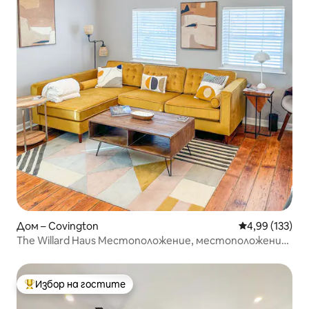
Дом – Covington
Средна оценка
4,99 (133)
The Willard Haus Местоположение, местоположение,
местоположение
Избор на гостите
Най-популярен избор на гостите