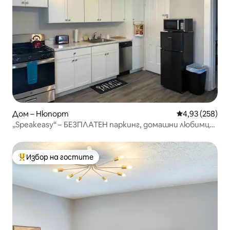
Дом – Нюпорт
Средна оценка
4,93 (258)
„Speakeasy“ – БЕЗПЛАТЕН паркинг, домашни любимци
са добре дошли!
Избор на гостите
Най-популярен избор на гостите