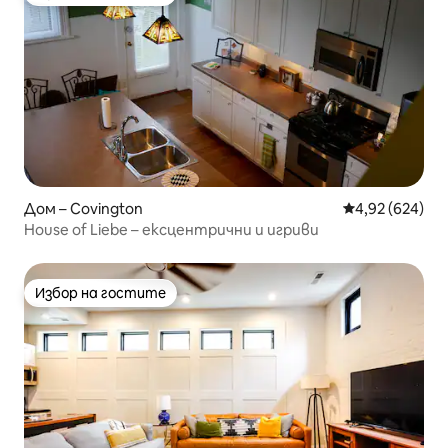
Избор на гостите
Дом – Covington
Средна оценка
4,92 (624)
House of Liebe – ексцентрични и игриви
Избор на гостите
Избор на гостите