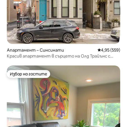
Апартамент – Синсинати
Средна оценка
4,95 (559)
Красив апартамент в сърцето на Олд Трайънс с
паркинг
Избор на гостите
Избор на гостите