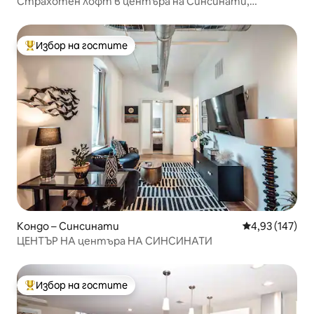
Страхотен лофт в центъра на Синсинати,
разположен централно!
Избор на гостите
Най-популярен избор на гостите
Кондо – Синсинати
Средна оценка
4,93 (147)
ЦЕНТЪР НА центъра НА СИНСИНАТИ
Избор на гостите
Най-популярен избор на гостите