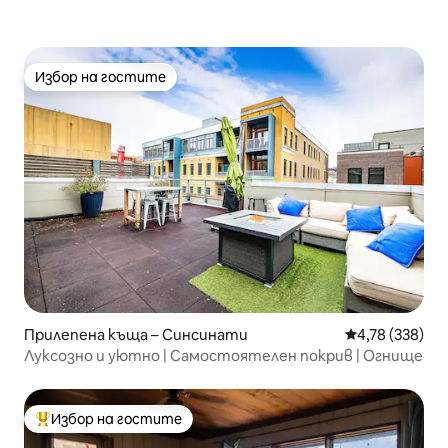
Избор на гостите
Избор на гостите
Прилепена къща – Синсинати
Средна оценка
4,78 (338)
Луксозно и уютно | Самостоятелен покрив | Огнище
Избор на гостите
Най-популярен избор на гостите