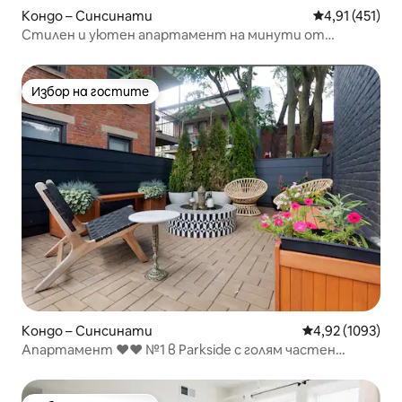
Кондо – Синсинати
Средна оценка
4,91 (451)
Стилен и уютен апартамент на минути от
центъра/OTR/UC!
Избор на гостите
Избор на гостите
Кондо – Синсинати
Средна оценка:
4,92 (1093)
Апартамент ♥♥ №1 в Parkside с голям частен
вътрешен двор