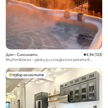
Дом – Синсинати
Средна оценка
4,94 (123)
Rhythm&Views – джакузи и гледка към реката в
планината Адамс!
Избор на гостите
Най-популярен избор на гостите