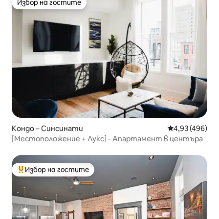
Избор на гостите
Избор на гостите
Кондо – Синсинати
Средна оценка
4,93 (496)
[Местоположение + Лукс] - Апартамент в центъра
Избор на гостите
Най-популярен избор на гостите