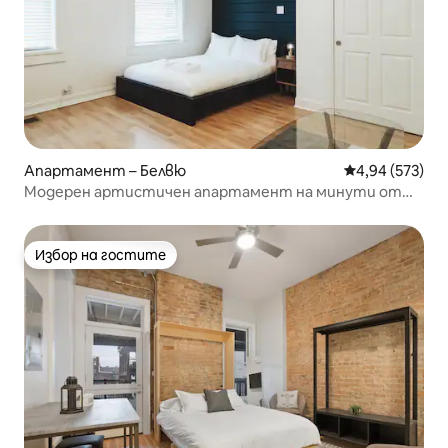
Апартамент – Белвю
Средна оценка
4,94 (573)
Модерен артистичен апартамент на минути от
центъра
Избор на гостите
Избор на гостите