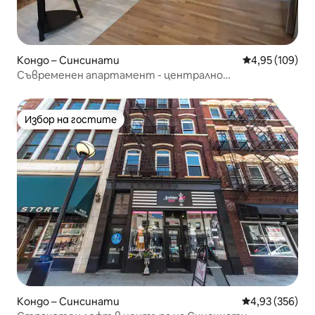
Кондо – Синсинати
Средна оценка
4,95 (109)
Съвременен апартамент - централно
местоположение - безплатно паркиране
Избор на гостите
Избор на гостите
Кондо – Синсинати
Средна оценка
4,93 (356)