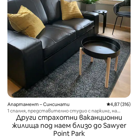
Апартамент – Синсинати
Средна оценка
4,87 (316)
1 спалня, представително студио с паркинг, на
Други страхотни ваканционни
минути от центъра
жилища под наем близо до Sawyer
Point Park