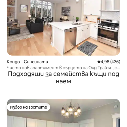
Кондо – Синсинати
Средна оценка
4,98 (436)
Чисто нов апартамент в сърцето на Олд Трайън, с
Подходящи за семейства къщи под
паркинг!
наем
Избор на гостите
Избор на гостите