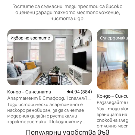
Гостите са съгласни: тези престои са високо
оценени заради тяхното местоположение,
чистота и др.
Избор на гостите
Супердомакин
Избор на гостите
Супердомакин
Кондо – Синсинати
Средна оценка: 4,94 от 5, 884
4,94 (884)
Кондо – Синсин
Апартамент в Стафорд. 1 спалня/1
Разгледайте цен
баня. Несравнимо местоположение
Този исторически апартамент е
изглед към река
Уау - този уют
наскоро реновиран, за да съчетае
границата на Ид
модерния дизайн с рустикални
спокойна гледка
характеристики. Шикозният му
отлично местоп
интериор е подчертан от
Популярни удобства във
непосредствена
откритите тухли, кварцови