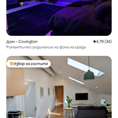
Дом – Covington
Средна оценк
4,79 (34)
Романтично уединение на фона на града
Избор на гостите
Най-популярен избор на гостите