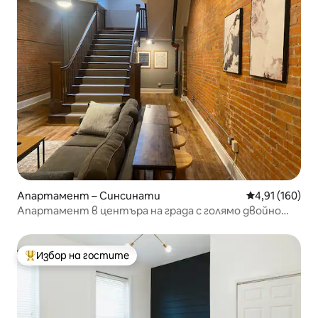
Апартамент – Синсинати
Средна оценка
4,91 (160)
Апартамент в центъра на града с голямо двойно
легло
Избор на гостите
Най-популярен избор на гостите