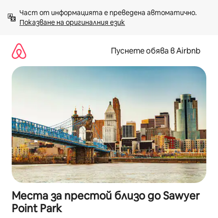
Пропускане
Част от информацията е преведена автоматично. 
към
Показване на оригиналния език
съдържанието
Пуснете обява в Airbnb
Места за престой близо до Sawyer
Point Park