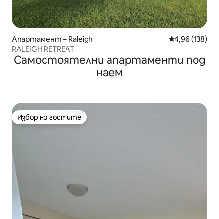
Апартамент – Raleigh
Средна оценка
4,96 (138)
RALEIGH RETREAT
Самостоятелни апартаменти под
наем
Избор на гостите
Избор на гостите