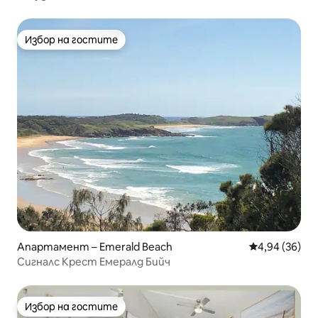
Избор на гостите
Избор на гостите
Апартамент – Emerald Beach
Средна оценк
4,94 (36)
Сигналс Крест Емералд Бийч
Избор на гостите
Избор на гостите