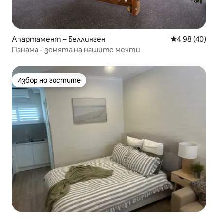
Апартамент – Беллинген
Средна оценк
4,98 (40)
Панама - земята на нашите мечти
Избор на гостите
Избор на гостите