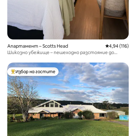
Апартамент – Scotts Head
Средна оценка
4,94 (116)
Шикозно убежище – пешеходно разстояние до
всичко, напускане по обяд
Избор на гостите
Най-популярен избор на гостите