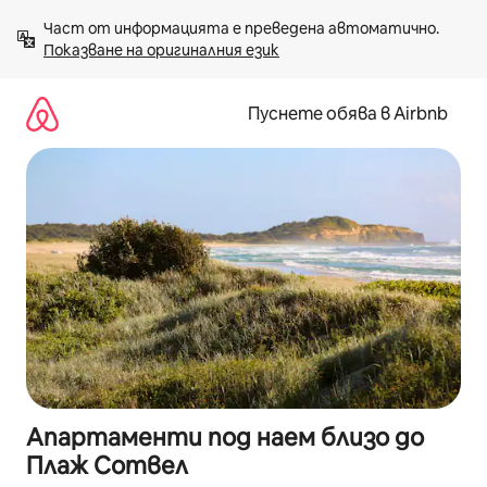
Пропускане
Част от информацията е преведена автоматично. 
към
Показване на оригиналния език
съдържанието
Пуснете обява в Airbnb
Апартаменти под наем близо до
Плаж Сотвел