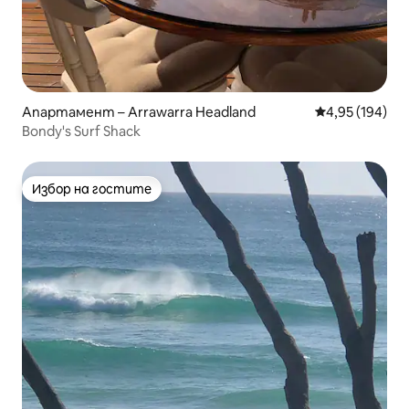
Апартамент – Arrawarra Headland
Средна оценка
4,95 (194)
Bondy's Surf Shack
Избор на гостите
Избор на гостите