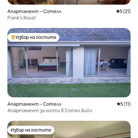
Апартамент – Сотелл
Средна оц
5 (21)
Frank's Roost
Избор на гостите
Най-популярен избор на гостите
Апартамент – Сотелл
Средна оц
5 (11)
Апартамент за гости в Сотел Бийч
Избор на гостите
Избор на гостите