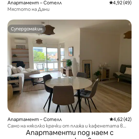
Апартамент – Сотелл
Средна оценк
4,92 (49)
Мястото на Дани
Супердомакин
Супердомакин
Апартамент – Сотелл
Средна оценк
4,62 (42)
Само на няколко крачки от плажа и кафенетата в
Апартаменти под наем с
Сотел