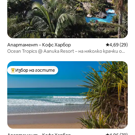
Апартамент – Кофс Харбор
Средна оценк
4,69 (29)
Ocean Tropics @ Aanuka Resort – на няколко крачки от
плажа
Избор на гостите
Най-популярен избор на гостите