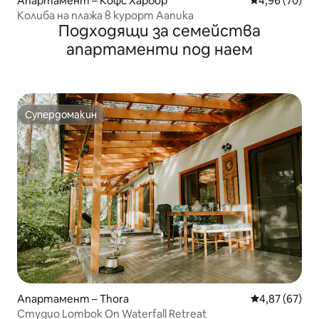
Апартамент – Кофс Харбор
Средна оценк
4,96 (70)
Колиба на плажа в курорт Aanuka
Подходящи за семейства
апартаменти под наем
Супердомакин
Супердомакин
Апартамент – Thora
Средна оценк
4,87 (67)
Студио Lombok On Waterfall Retreat