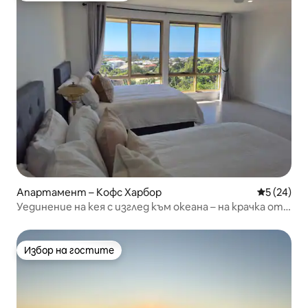
Апартамент – Кофс Харбор
Средна оц
5 (24)
Уединение на кея с изглед към океана – на крачка от
плажа и ресторантите
Избор на гостите
Избор на гостите