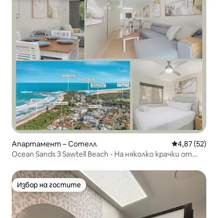
Апартамент – Сотелл
Средна оценк
4,87 (52)
Ocean Sands 3 Sawtell Beach - На няколко крачки от
плаж и кафене
Избор на гостите
Избор на гостите