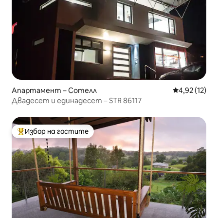
Апартамент – Сотелл
Средна оценк
4,92 (12)
Двадесет и единадесет – STR 86117
Избор на гостите
Най-популярен избор на гостите