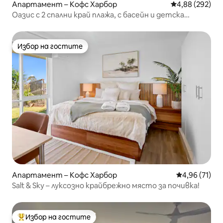
Апартамент – Кофс Харбор
Средна оценка
4,88 (292)
Оазис с 2 спални край плажа, с басейн и детска
площадка
Избор на гостите
Избор на гостите
Апартамент – Кофс Харбор
Средна оценк
4,96 (71)
Salt & Sky – луксозно крайбрежно място за почивка!
Избор на гостите
Най-популярен избор на гостите