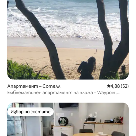
Апартамент – Сотелл
Средна оценк
4,88 (52)
Емблематичен апартамент на плажа – Waypoint
Sawtell
Избор на гостите
Избор на гостите