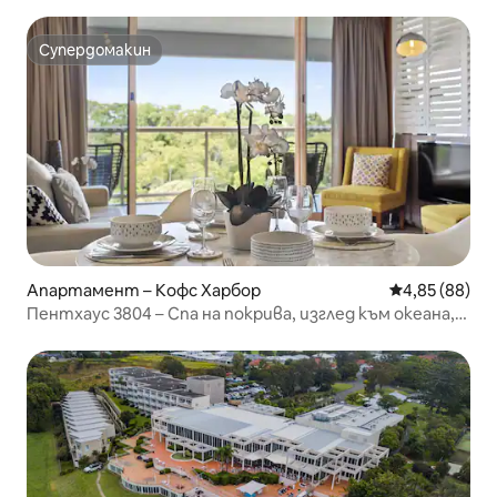
Супердомакин
Супердомакин
Апартамент – Кофс Харбор
Средна оценк
4,85 (88)
Пентхаус 3804 – Спа на покрива, изглед към океана,
плаж