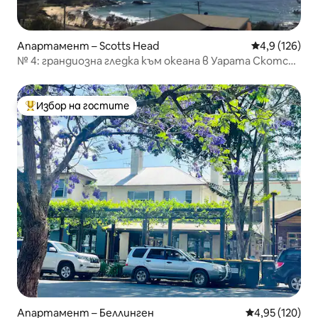
Апартамент – Scotts Head
Средна оценк
4,9 (126)
№ 4: грандиозна гледка към океана в Уарата Скотс
Хед
Избор на гостите
Най-популярен избор на гостите
Апартамент – Беллинген
Средна оценка
4,95 (120)