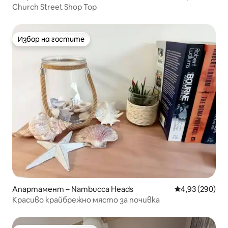
Church Street Shop Top
Избор на гостите
Избор на гостите
Апартамент – Nambucca Heads
Средна оценка
4,93 (290)
Красиво крайбрежно място за почивка