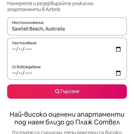
Намерете и резервирайте уникални
апартаменти в Airbnb
Местоположение
Когато резултатите се покажат, използвайте клавишите 
Настаняване
Освобождаване
Търсене
Най-високо оценени апартаменти
под наем близо до Плаж Сотвел
Гостите са съгласни: тези престои са високо