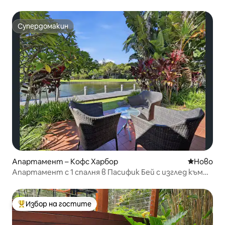
басейн
Супердомакин
Супердомакин
Апартамент – Кофс Харбор
Ново мяс
Ново
Апартамент с 1 спалня в Пасифик Бей с изглед към
езерото и плажа
Избор на гостите
Най-популярен избор на гостите