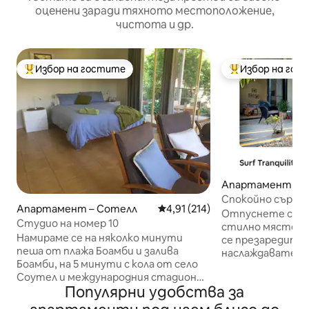
оценени заради тяхното местоположение,
чистота и др.
Избор на гостите
Избор на гос
Най-популярен избор на гостите
Най-популярен 
Апартамент – Sa
each
Спокойно сърфи
Апартамент – Сотелл
Средна оценка: 4,91 от 5, 21
4,91 (214)
Отпуснете се в 
Студио на номер 10
стилно място, 
Намираме се на няколко минути
се презаредите,
пеша от плажа Боамби и залива
наслаждавате на
Боамби, на 5 минути с кола от село
разходки, кафен
Соутел и международния стадион
само на 2 минут
Популярни удобства за
„Кофс“. Студиото е с отворено
можете да се ра
планиране и отделна баня. Домът ни
плувате, да сър