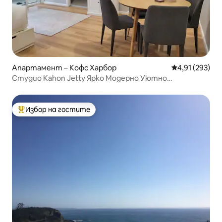
Апартамент – Кофс Харбор
Средна оценка
4,91 (293)
Студио Kahon Jetty Ярко Модерно Уютно
Централно
Избор на гостите
Най-популярен избор на гостите