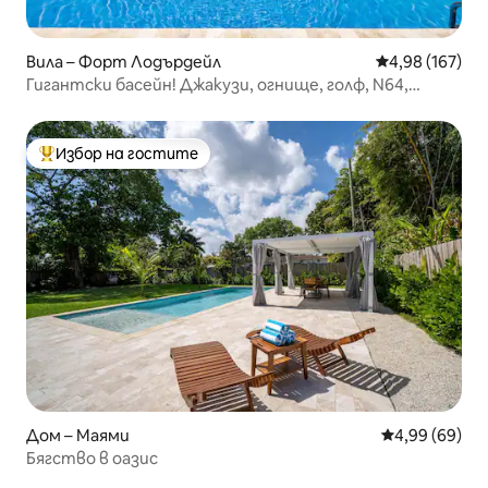
Вила – Форт Лодърдейл
Средна оценка
4,98 (167)
Гигантски басейн! Джакузи, огнище, голф, N64,
фитнес!
Избор на гостите
Най-популярен избор на гостите
Дом – Маями
Средна оценк
4,99 (69)
Бягство в оазис