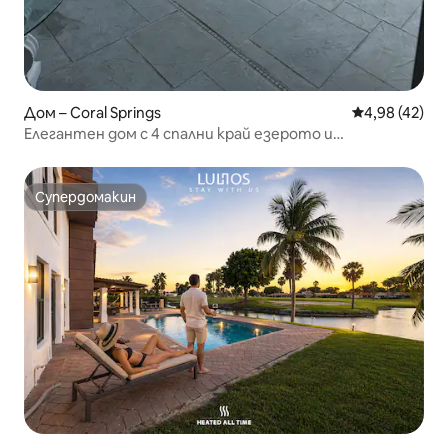
Дом – Coral Springs
Средна оценк
4,98 (42)
Елегантен дом с 4 спални край езерото и
самостоятелен басейн
Супердомакин
Супердомакин