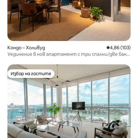
Кондо – Холивуд
Средна оценка
4,86 (103)
Уединение в нов апартамент с три спални/две бани
и басейн
Избор на гостите
Избор на гостите