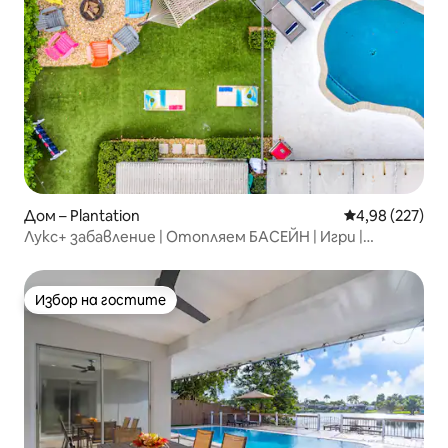
Дом – Plantation
Средна оценка
4,98 (227)
Лукс+ забавление | Отопляем БАСЕЙН | Игри |
15 минути до FLL
Избор на гостите
Избор на гостите