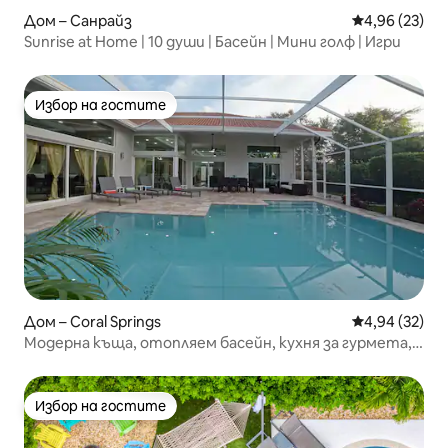
Дом – Санрайз
Средна оценк
4,96 (23)
Sunrise at Home | 10 души | Басейн | Мини голф | Игри
Избор на гостите
Избор на гостите
Дом – Coral Springs
Средна оценк
4,94 (32)
Модерна къща, отопляем басейн, кухня за гурмета,
домашни любимци
Избор на гостите
Избор на гостите