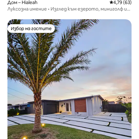
Дом – Hialeah
Средна оценк
4,79 (63)
Луксозна имение • Изглед към езерото, миниголф и
басейн_барбекю
Избор на гостите
Избор на гостите