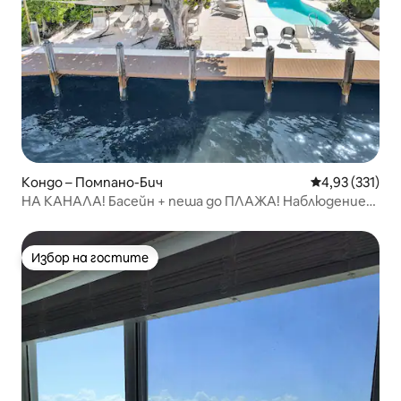
Кондо – Помпано-Бич
Средна оценка
4,93 (331)
НА КАНАЛА! Басейн + пеша до ПЛАЖА! Наблюдение
на лодки! 2b/2b
Избор на гостите
Избор на гостите