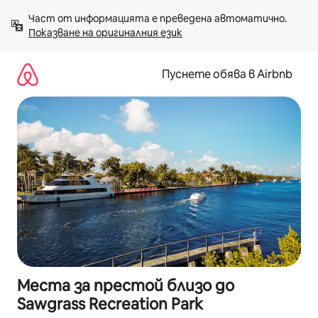
Пропускане
Част от информацията е преведена автоматично. 
към
Показване на оригиналния език
съдържанието
Пуснете обява в Airbnb
Места за престой близо до
Sawgrass Recreation Park