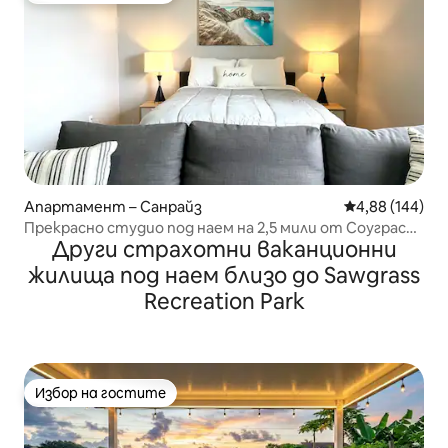
Апартамент – Санрайз
Средна оценка
4,88 (144)
Прекрасно студио под наем на 2,5 мили от Соуграс
Други страхотни ваканционни
Милс
жилища под наем близо до Sawgrass
Recreation Park
Избор на гостите
Избор на гостите