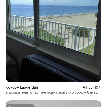
Кондо – Lauderdale
Средна оценка
4,88 (107)
апартамент с частен плаж и напълно оборудвана
кухня