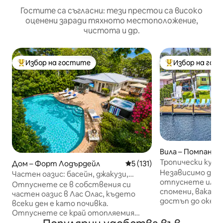
Гостите са съгласни: тези престои са високо
оценени заради тяхното местоположение,
чистота и др.
Избор на гостите
Избор на гос
Най-популярен избор на гостите
Най-популярен 
Вила – Помпано-
Тропически курор
Дом – Форт Лодърдейл
Средна оценка: 5 от 5, 13
5 (131)
ПЛАЖ+HTD басе
Независимо дали
Частен оазис: басейн, джакузи,
лодка!
отпуснете или 
каяци, близо до плажа
Отпуснете се в собствения си
спомени, ваканц
частен оазис в Лас Олас, където
достъп до океана
всеки ден е като почивка.
Оборудвани с бе
Отпуснете се край отопляемия
гребане и каяци,
басейн, потопете се в