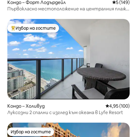
Кондо – Форт Лодърдейл
Средна оце
5 (149)
Първокласно местоположение на централния плаж
на Форт Лодърдъл
Избор на гостите
Най-популярен избор на гостите
Кондо – Холивуд
Средна оценка
4,95 (100)
Луксозни 2 спални с изглед към океана в Lyfe Resort
Избор на гостите
Избор на гостите