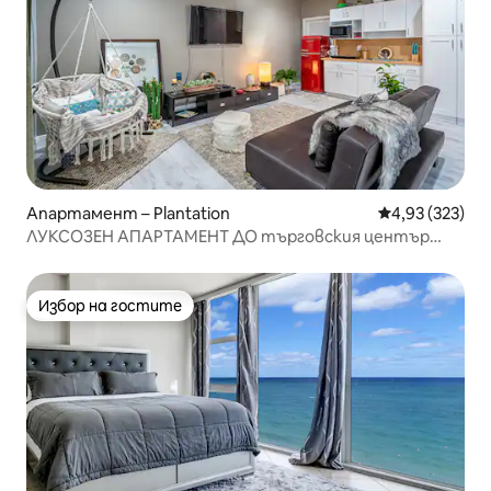
Апартамент – Plantation
Средна оценка
4,93 (323)
ЛУКСОЗЕН АПАРТАМЕНТ ДО търговския център
Sawgrass!!!
Избор на гостите
Избор на гостите