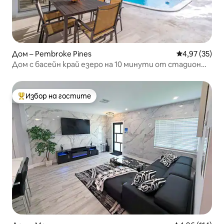
Дом – Pembroke Pines
Средна оценк
4,97 (35)
Дом с басейн край езеро на 10 минути от стадион
„Хард Рок“
Избор на гостите
Най-популярен избор на гостите