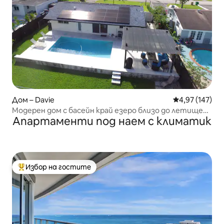
Дом – Davie
Средна оценка
4,97 (147)
Модерен дом с басейн край езеро близо до летище
Апартаменти под наем с климатик
Хардрок, Флорида
Избор на гостите
Най-популярен избор на гостите