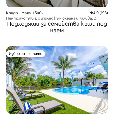
Кондо – Маями Бийч
Средна оценк
4,9 (193)
Пентхаус 1910 г. с изглед към океана и залива, 2
Подходящи за семейства къщи под
спални, Монте Карло
наем
Избор на гостите
Избор на гостите