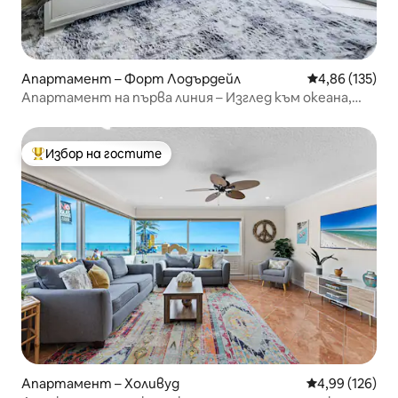
Апартамент – Форт Лодърдейл
Средна оценка
4,86 (135)
Апартамент на първа линия – Изглед към океана,
басейна и вътрешния двор
Избор на гостите
Най-популярен избор на гостите
Апартамент – Холивуд
Средна оценка
4,99 (126)