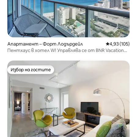
Апартамент – Форт Лодърдейл
Средна оценка
4,93 (105)
Пентхаус в хотел W! Управлява се от BNR Vacation
Rentals
Избор на гостите
Избор на гостите