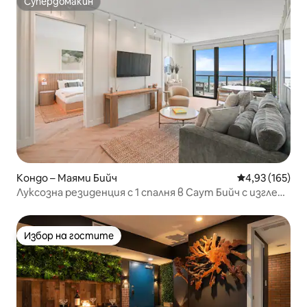
Супердомакин
Супердомакин
Кондо – Маями Бийч
Средна оценка
4,93 (165)
Луксозна резиденция с 1 спалня в Саут Бийч с изглед
към океана
Избор на гостите
Избор на гостите