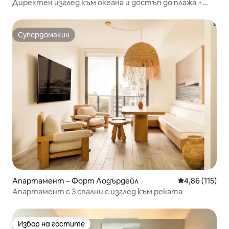
Директен изглед към океана и достъп до плажа +
безплатно паркиране
Супердомакин
Супердомакин
Апартамент – Форт Лодърдейл
Средна оценка
4,86 (115)
Апартамент с 3 спални с изглед към реката
Избор на гостите
Избор на гостите