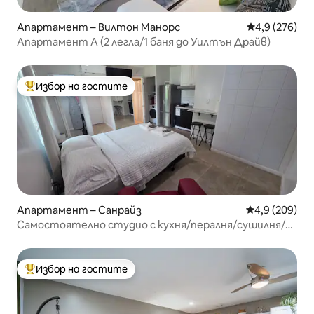
Апартамент – Вилтон Манорс
Средна оценк
4,9 (276)
Апартамент А (2 легла/1 баня до Уилтън Драйв)
Избор на гостите
Най-популярен избор на гостите
Апартамент – Санрайз
Средна оценк
4,9 (209)
Самостоятелно студио с кухня/пералня/сушилня/
близо до мола
Избор на гостите
Най-популярен избор на гостите