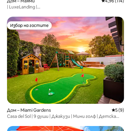
Дом – Маями
Средна оценка
4,96 (114)
| LuxeLanding |
Басейн+Салон+Шах+Барбекю+Голф+Летище
Избор на гостите
Избор на гостите
Дом – Miami Gardens
Средна о
5 (9)
Casa del Sol | 9 души | Джакузи | Мини голф | Детска
площадка