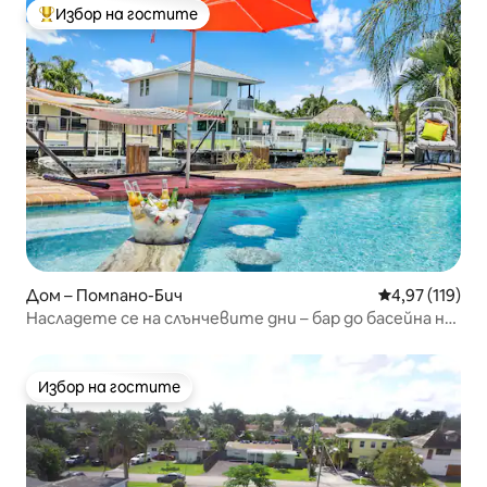
Избор на гостите
Най-популярен избор на гостите
Дом – Помпано-Бич
Средна оценка
4,97 (119)
Насладете се на слънчевите дни – бар до басейна на
канала
Избор на гостите
Избор на гостите