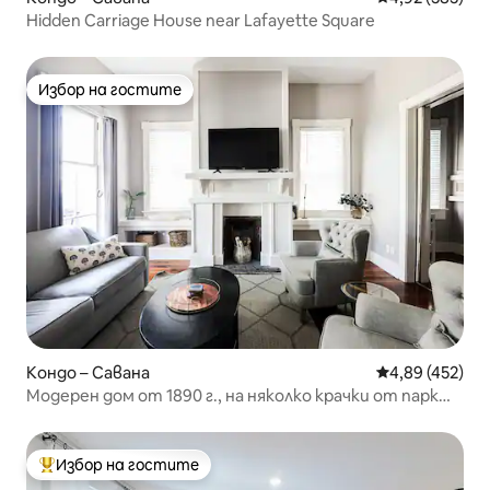
Hidden Carriage House near Lafayette Square
Избор на гостите
Избор на гостите
Кондо – Савана
Средна оценка
4,89 (452)
Модерен дом от 1890 г., на няколко крачки от парк
Форсайт!
Избор на гостите
Най-популярен избор на гостите