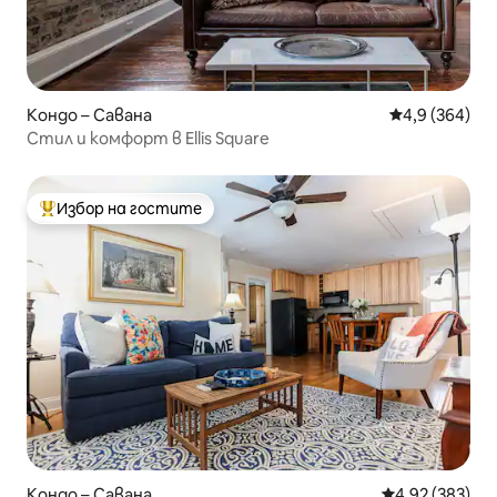
Кондо – Савана
Средна оценк
4,9 (364)
Стил и комфорт в Ellis Square
Избор на гостите
Най-популярен избор на гостите
Кондо – Савана
Средна оценка
4,92 (383)