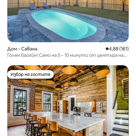
Дом – Савана
Средна оценка
4,88 (161)
Голям басейн! Само на 5 – 10 минути от центъра на
Саван
Избор на гостите
Избор на гостите