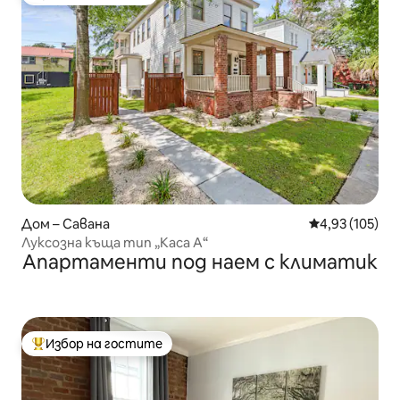
Избор на гостите
Дом – Савана
Средна оценка
4,93 (105)
Луксозна къща тип „Каса А“
Апартаменти под наем с климатик
Избор на гостите
Най-популярен избор на гостите