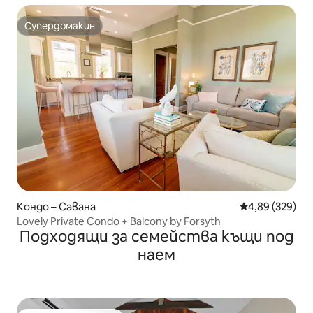
Супердомакин
Супердомакин
Кондо – Савана
Средна оценка
4,89 (329)
Lovely Private Condo + Balcony by Forsyth
Подходящи за семейства къщи под
наем