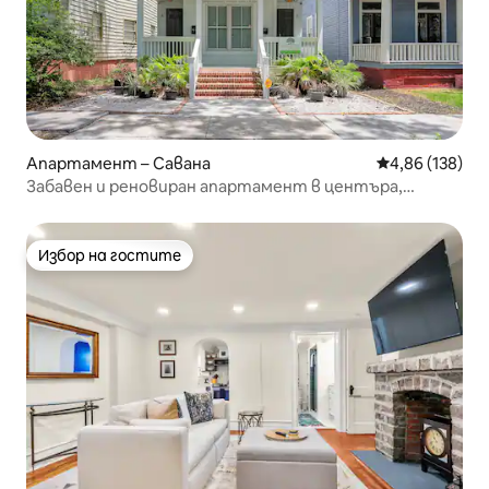
Апартамент – Савана
Средна оценка
4,86 (138)
Забавен и реновиран апартамент в центъра,
подходящ за кучета
Избор на гостите
Избор на гостите