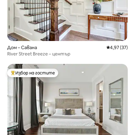
Дом – Савана
Средна оценк
4,97 (37)
River Street Breeze – център
Избор на гостите
Най-популярен избор на гостите