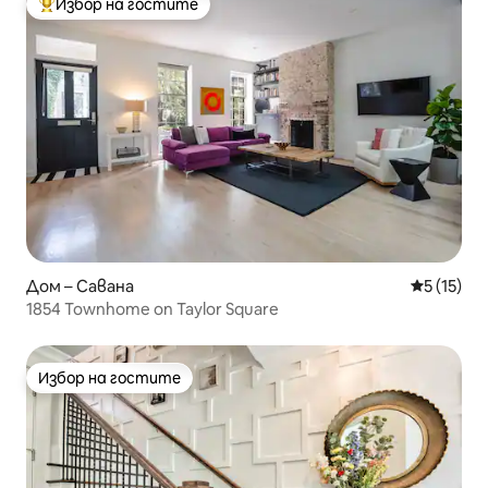
Избор на гостите
Най-популярен избор на гостите
Дом – Савана
Средна оц
5 (15)
1854 Townhome on Taylor Square
Избор на гостите
Избор на гостите