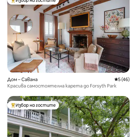
Избор на гостите
Най-популярен избор на гостите
Дом – Савана
Средна оц
5 (46)
Красива самостоятелна карета до Forsyth Park
Избор на гостите
Най-популярен избор на гостите