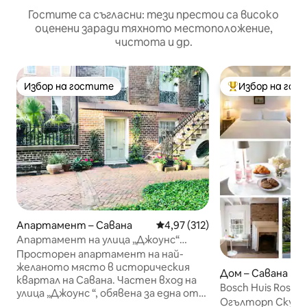
Гостите са съгласни: тези престои са високо
оценени заради тяхното местоположение,
чистота и др.
Избор на гостите
Избор на гос
Избор на гостите
Най-популярен 
Апартамент – Савана
Средна оценка: 4,97 от 5, 31
4,97 (312)
Апартамент на улица „Джоунс“
около 1850 г.
Просторен апартамент на най-
желаното място в историческия
Дом – Савана
квартал на Савана. Частен вход на
Bosch Huis Rosé:
улица „Джоунс “, обявена за една от„
Исторически • П
Огълторп Скуеър,
Най - красивите улици в Америка “.