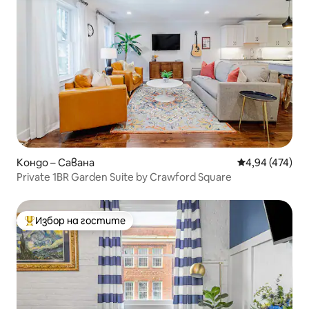
Кондо – Савана
Средна оценка
4,94 (474)
Private 1BR Garden Suite by Crawford Square
Избор на гостите
Най-популярен избор на гостите