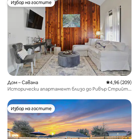
Избор на гостите
Избор на гостите
Дом – Савана
Средна оценка
4,96 (209)
Исторически апартамент близо до Ривър Стрийт
и Броутън
Избор на гостите
Избор на гостите