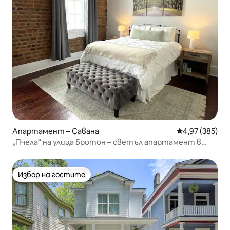
Апартамент – Савана
Средна оценка
4,97 (385)
„Пчела“ на улица Бротон – светъл апартамент в
центъра на Савана
Избор на гостите
Избор на гостите