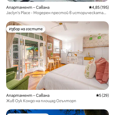
Апартамент – Савана
Средна оценка
4,85 (195)
Jaclyn's Place - Модерен престой в историческата
Савана
Избор на гостите
Избор на гостите
Апартамент – Савана
Средна оц
5 (29)
Жив Оук Кондо на площад Огълторп