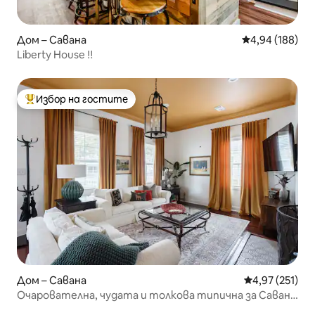
Дом – Савана
Средна оценка
4,94 (188)
Liberty House ‼️
Избор на гостите
Най-популярен избор на гостите
Дом – Савана
Средна оценка
4,97 (251)
Очарователна, чудата и толкова типична за Савана
ваканционна къща!