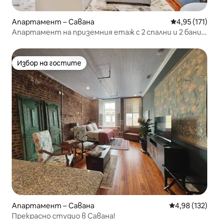
Апартамент – Савана
Средна оценка
4,95 (171)
Апартамент на приземния етаж с 2 спални и 2 бани в
историческия район
Избор на гостите
Избор на гостите
Апартамент – Савана
Средна оценка
4,98 (132)
Прекрасно студио в Савана!