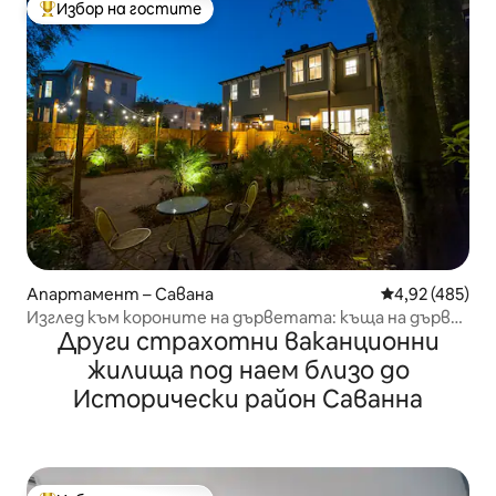
Избор на гостите
Най-популярен избор на гостите
Апартамент – Савана
Средна оценка
4,92 (485)
Изглед към короните на дърветата: къща на дърво
Други страхотни ваканционни
с 1 спалня, обляна в светлина
жилища под наем близо до
Исторически район Саванна