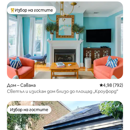
Избор на гостите
Най-популярен избор на гостите
Дом – Савана
Средна оценка
4,98 (792)
Светъл и изискан дом близо до площад „Кроуфорд“
Избор на гостите
Избор на гостите