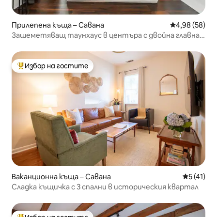
Прилепена къща – Савана
Средна оценк
4,98 (58)
Зашеметяващ таунхаус в центъра с двойна главна
спалня
Избор на гостите
Най-популярен избор на гостите
Ваканционна къща – Савана
Средна оц
5 (41)
Сладка къщичка с 3 спални в историческия квартал