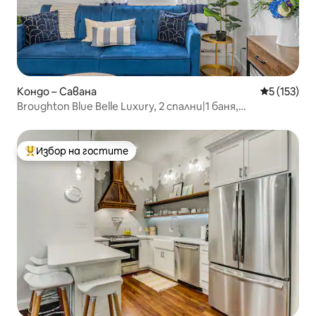
Кондо – Савана
Средна оце
5 (153)
Broughton Blue Belle Luxury, 2 спални|1 баня,
исторически апартамент
Избор на гостите
Най-популярен избор на гостите