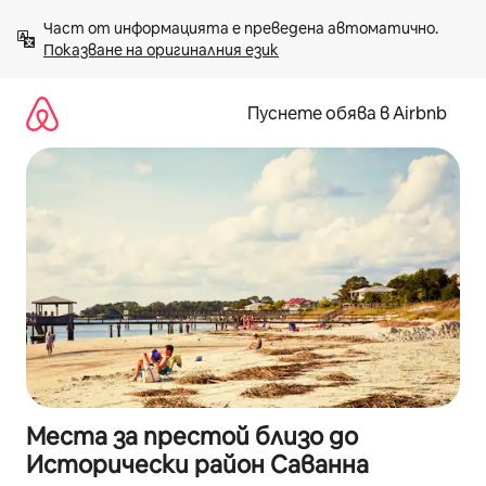
Пропускане
Част от информацията е преведена автоматично. 
към
Показване на оригиналния език
съдържанието
Пуснете обява в Airbnb
Места за престой близо до
Исторически район Саванна