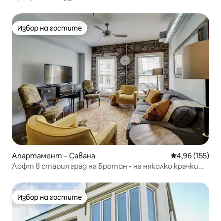
Избор на гостите
Избор на гостите
Апартамент – Савана
Средна оценка
4,96 (155)
Лофт в стария град на Бротон - на няколко крачки
от всичко!
Избор на гостите
Избор на гостите