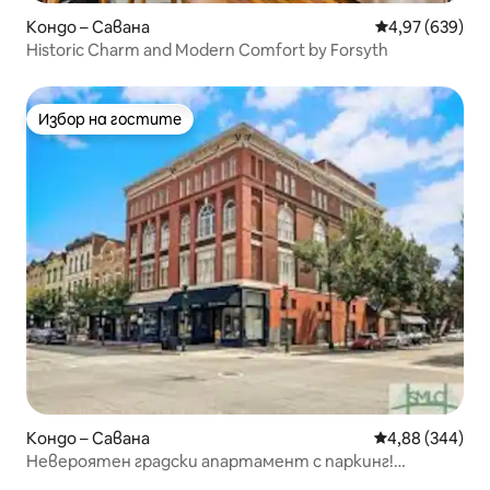
Кондо – Савана
Средна оценка
4,97 (639)
Historic Charm and Modern Comfort by Forsyth
Избор на гостите
Избор на гостите
Кондо – Савана
Средна оценка
4,88 (344)
Невероятен градски апартамент с паркинг!
Перфектно местоположение