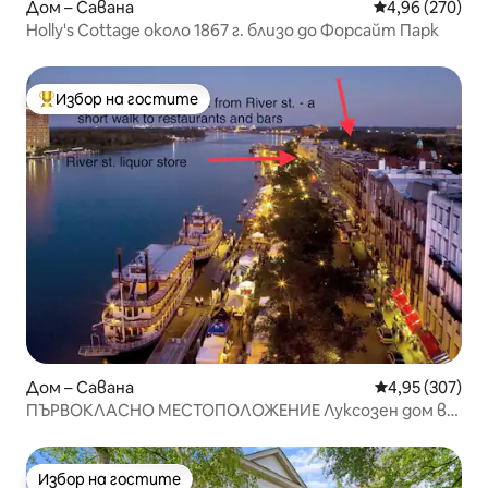
Дом – Савана
Средна оценка
4,96 (270)
Holly's Cottage около 1867 г. близо до Форсайт Парк
Избор на гостите
Най-популярен избор на гостите
Дом – Савана
Средна оценка
4,95 (307)
ПЪРВОКЛАСНО МЕСТОПОЛОЖЕНИЕ Луксозен дом в
Парк 1 пресечка до ул. Ривър
Избор на гостите