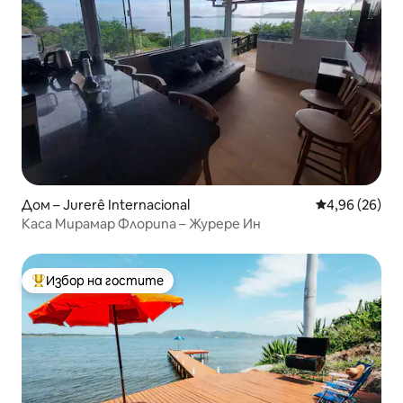
Дом – Jurerê Internacional
Средна оценк
4,96 (26)
Каса Мирамар Флорипа – Журере Ин
Избор на гостите
Най-популярен избор на гостите