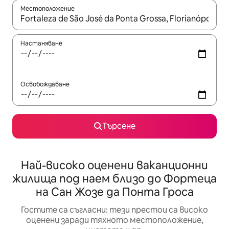
Местоположение
Когато резултатите се покажат, използвайте клавишите 
Настаняване
Освобождаване
Търсене
Най-високо оценени ваканционни
жилища под наем близо до Фортеца
на Сан Жозе да Понта Гроса
Гостите са съгласни: тези престои са високо
оценени заради тяхното местоположение,