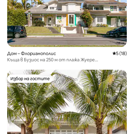
Дом – Флорианополис
Средна оц
5 (18)
Къща в Бузиос на 250 м от плажа Жуере
Интернасионал
Избор на гостите
Избор на гостите