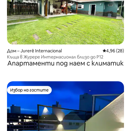
Дом – Jurerê Internacional
Средна оценк
4,96 (28)
Къща в Журере Интернасионал близо до P12
Апартаменти под наем с климатик
Избор на гостите
Избор на гостите