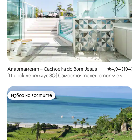
Апартамент – Cachoeira do Bom Jesus
Средна оценка
4,94 (104)
[Широк пентхаус 3Q] Самостоятелен отопляем
плувен басейн
Избор на гостите
Избор на гостите