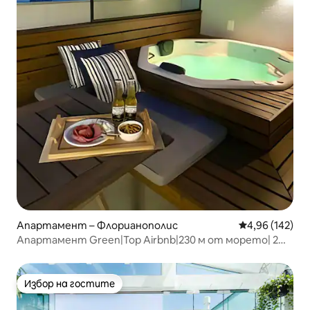
Апартамент – Флорианополис
Средна оценка
4,96 (142)
Апартамент Green|Top Airbnb|230 м от морето| 2
апартамента|Джакузи
Избор на гостите
Избор на гостите