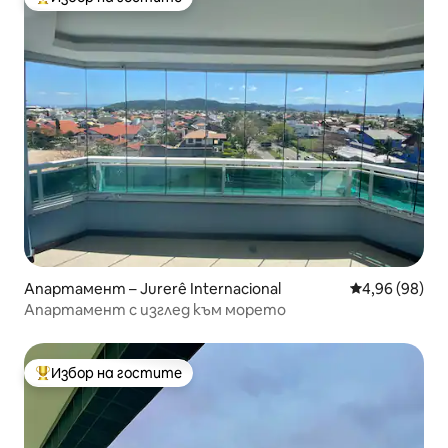
Най-популярен избор на гостите
Апартамент – Jurerê Internacional
Средна оценк
4,96 (98)
Апартамент с изглед към морето
Избор на гостите
Най-популярен избор на гостите