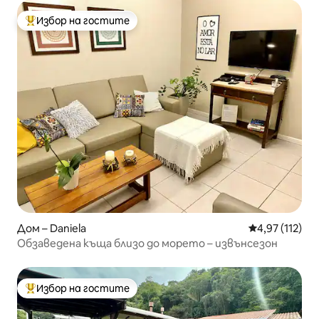
Избор на гостите
Най-популярен избор на гостите
Дом – Daniela
Средна оценка
4,97 (112)
Обзаведена къща близо до морето – извънсезон
Избор на гостите
Най-популярен избор на гостите