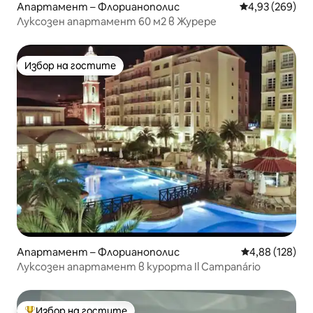
Апартамент – Флорианополис
Средна оценка
4,93 (269)
Луксозен апартамент 60 м2 в Журере
Избор на гостите
Избор на гостите
Апартамент – Флорианополис
Средна оценка
4,88 (128)
Луксозен апартамент в курорта Il Campanário
Избор на гостите