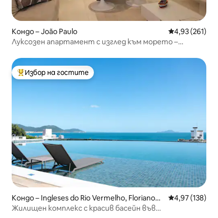
Кондо – João Paulo
Средна оценка
4,93 (261)
Луксозен апартамент с изглед към морето –
Флорианополис
Избор на гостите
Най-популярен избор на гостите
Кондо – Ingleses do Rio Vermelho, Florianopó
Средна оценка
4,97 (138)
lis
Жилищен комплекс с красив басейн във
Флорианополис