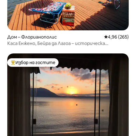
Дом – Флорианополис
Средна оценка
4,96 (265)
Каса Енжено, Бейра да Лагоа – историческа
обстановка
Избор на гостите
Най-популярен избор на гостите