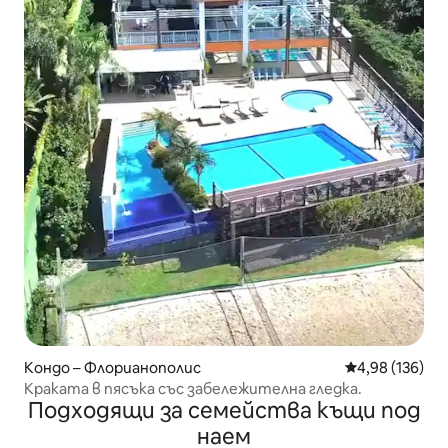
Кондо – Флорианополис
Средна оценка
4,98 (136)
Краката в пясъка със забележителна гледка.
Подходящи за семейства къщи под
наем