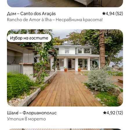
Дом – Canto dos Araçás
Средна оценк
4,94 (52)
Rancho de Amor à Ilha – Несравнима красота!
Избор на гостите
Избор на гостите
Шале́ – Флорианополис
Средна оценк
4,92 (12)
Утопия в морето