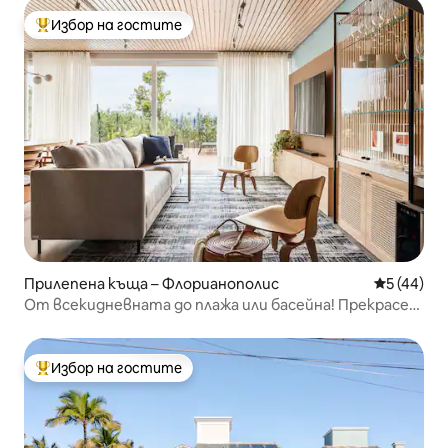
Избор на гостите
Най-популярен избор на гостите
Прилепена къща – Флорианополис
Средна оц
5 (44)
От всекидневната до плажа или басейна! Прекрасен
залез
Избор на гостите
Най-популярен избор на гостите