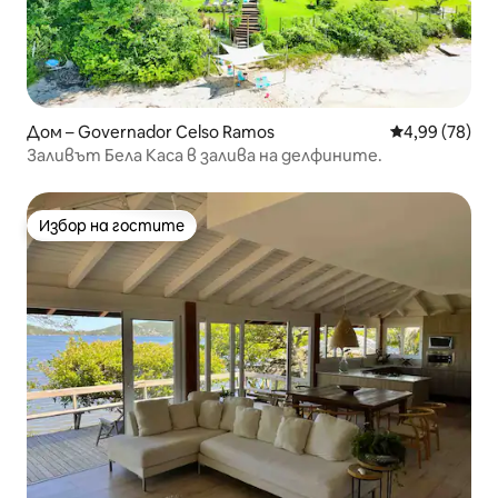
Дом – Governador Celso Ramos
Средна оценк
4,99 (78)
Заливът Бела Каса в залива на делфините.
Избор на гостите
Избор на гостите