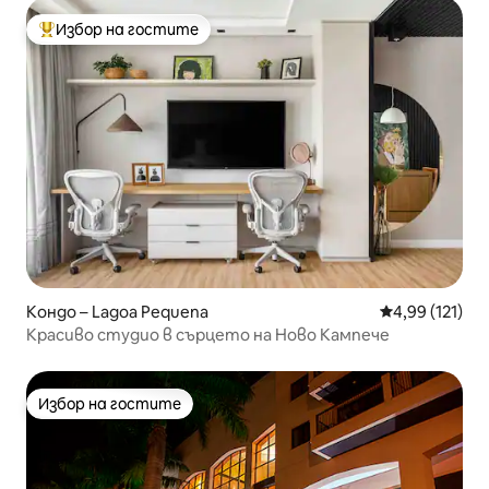
Избор на гостите
Най-популярен избор на гостите
Кондо – Lagoa Pequena
Средна оценка
4,99 (121)
Красиво студио в сърцето на Ново Кампече
Избор на гостите
Избор на гостите