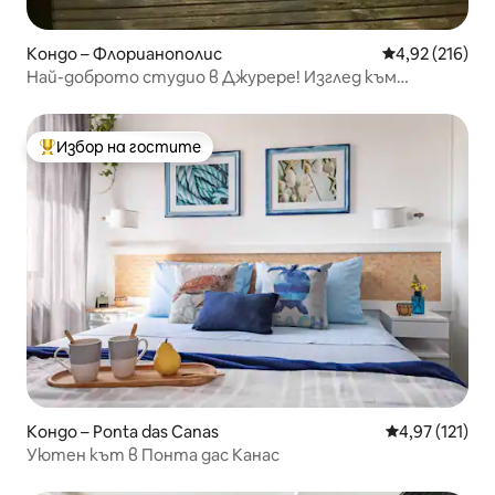
Кондо – Флорианополис
Средна оценка
4,92 (216)
Най-доброто студио в Джурере! Изглед към
морето!
Избор на гостите
Най-популярен избор на гостите
Кондо – Ponta das Canas
Средна оценка
4,97 (121)
Уютен кът в Понта дас Канас