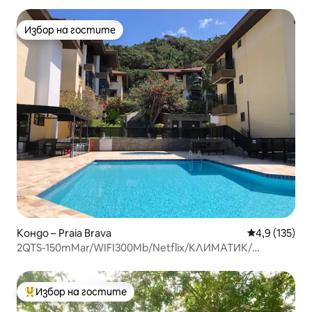
Избор на гостите
Избор на гостите
Кондо – Praia Brava
Средна оценк
4,9 (135)
2QTS-150mMar/WIFI300Mb/Netflix/КЛИМАТИК/
ДОМАШНИ ЛЮБИМЦИ/Тенис
Избор на гостите
Най-популярен избор на гостите