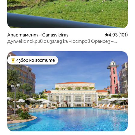
Апартамент – Canasvieiras
Средна оценка
4,93 (101)
Дуплекс покрив с изглед към остров Франсез –
Канажур
Избор на гостите
Най-популярен избор на гостите