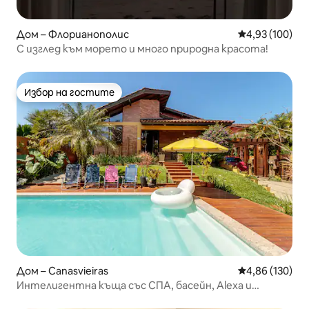
Дом – Флорианополис
Средна оценка
4,93 (100)
С изглед към морето и много природна красота!
Избор на гостите
Избор на гостите
Дом – Canasvieiras
Средна оценка
4,86 (130)
Интелигентна къща със СПА, басейн, Alexa и
караоке