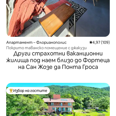
Апартамент – Флорианополис
Средна оценка
4,97 (109)
Покрито таванско помещение с джакузи
Други страхотни ваканционни
жилища под наем близо до Фортеца
на Сан Жозе да Понта Гроса
Избор на гостите
Най-популярен избор на гостите