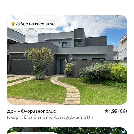
Избор на гостите
Най-популярен избор на гостите
Дом – Флорианополис
Средна оценк
4,99 (86)
Къща с басейн на плажа на Джурере Ин