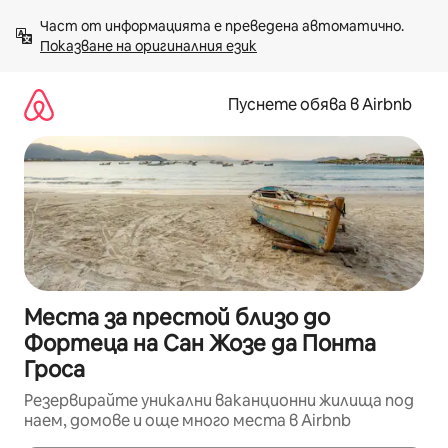
Пропускане
Част от информацията е преведена автоматично. 
към
Показване на оригиналния език
съдържанието
Пуснете обява в Airbnb
Места за престой близо до
Фортеца на Сан Жозе да Понта
Гроса
Резервирайте уникални ваканционни жилища под
наем, домове и още много места в Airbnb