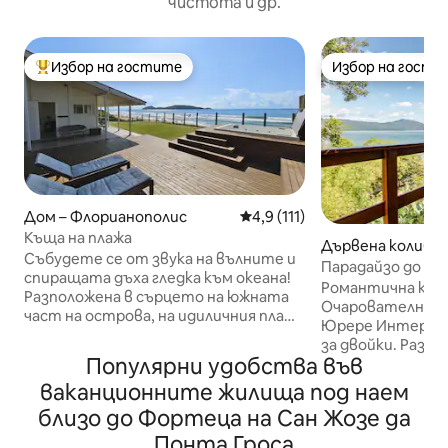
чистота и др.
Избор на гостите
Избор на гости
Най-популярен избор на гостите
Избор на гости
Дом – Флорианополис
Средна оценка: 4,9 от 5, 11
4,9 (111)
Къща на плажа
Дървена колиба 
Събудете се от звука на вълните и
нополис
Парадайзо до Фо
спиращата дъха гледка към океана!
Изглед към море
Романтична каб
Разположена в сърцето на южната
Очарователна ко
част на острова, на идиличния плаж
Юрере Интернеш
Кампече, тази къща на брега на
за двойки. Разпо
морето предлага уникално
Популярни удобства във
вана, удобно лег
изживяване. Потопете се в
балкон с изглед
ваканционните жилища под наем
кристално чистите води на
телевизор, Netflix
Кампече или се отпуснете под звука
близо до Фортеца на Сан Жозе да
плажове, ресто
на вълните, докато се
Понта Гроса
клубове. Включен