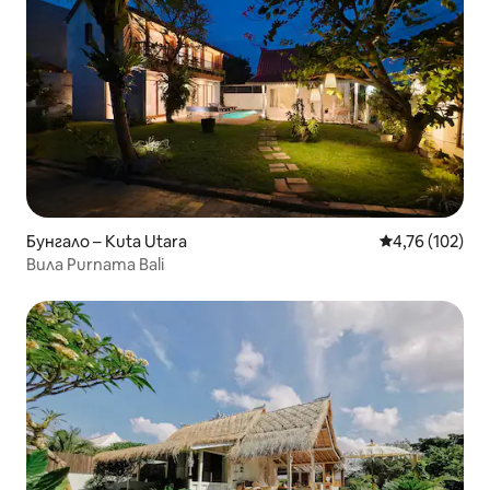
Бунгало – Kuta Utara
Средна оценка
4,76 (102)
Вила Purnama Bali