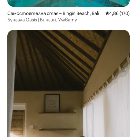
Самостоятелна стая – Bingin Beach, Bali
Средна оценка
4,86 (170)
Бунгала Oasis | Бингин, Улувату