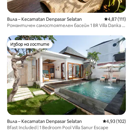
Вила – Kecamatan Denpasar Selatan
Средна оценк
4,87 (111)
Романтичен самостоятелен басейн 1 BR Villa Danka -
само за стаи
Избор на гостите
Избор на гостите
Вила – Kecamatan Denpasar Selatan
Средна оценка
4,93 (102)
Bfast Included | 1 Bedroom Pool Villa Sanur Escape