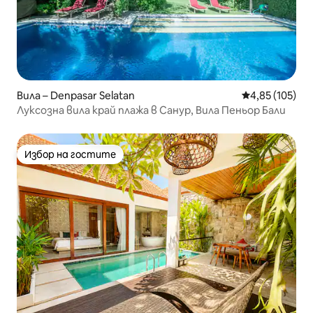
Вила – Denpasar Selatan
Средна оценка
4,85 (105)
Луксозна вила край плажа в Санур, Вила Пеньор Бали
Избор на гостите
Избор на гостите