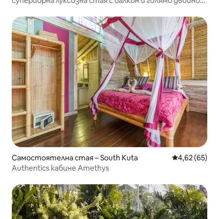
супериорна луксозна стая с балкон и голямо двойно
легло
Самостоятелна стая – South Kuta
Средна оценк
4,62 (65)
Authentics кабине Amethys