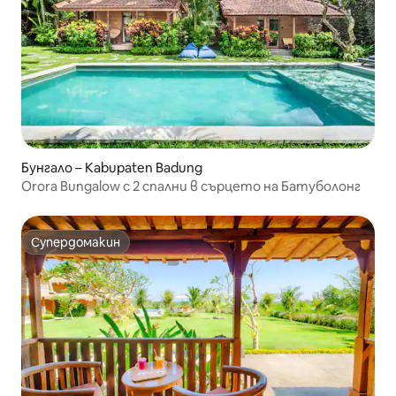
Бунгало – Kabupaten Badung
Orora Bungalow с 2 спални в сърцето на Батуболонг
Супердомакин
Супердомакин