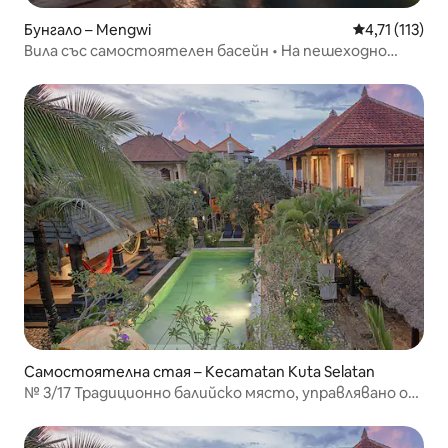
Бунгало – Mengwi
Средна оценк
4,71 (113)
Вила със самостоятелен басейн • На пешеходно
разстояние от плажа „Еко“
Самостоятелна стая – Kecamatan Kuta Selatan
№ 3/17 Традиционно балийско място, управлявано от
балийци.