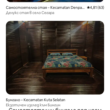
Самостоятелна стая – Kecamatan Denpas
Средна оценк
4,81 (63)
ar Selatan
Делукс стая в село Сегара
Бунгало – Kecamatan Kuta Selatan
Екзотичен изглед към Бингин