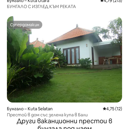
Бунгало – Kuta Utara
Средна оценка
4,79 (213)
БУНГАЛО С ИЗГЛЕД КЪМ РЕКАТА
Супердомакин
Супердомакин
Бунгало – Kuta Selatan
Средна оценк
4,75 (12)
Престой в дом със зелена купа в Бали
Други ваканционни престои в
бунгала под наем