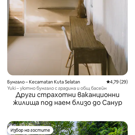
Бунгало – Kecamatan Kuta Selatan
Средна оценк
4,79 (29)
Yuki – уютно бунгало с градина и общ басейн
Други страхотни ваканционни
жилища под наем близо до Санур
Избор на гостите
Избор на гостите