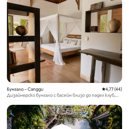
Бунгало – Canggu
Средна оценк
4,77 (44)
Дизайнерско бунгало с басейн близо до падел клуб,
Чангу