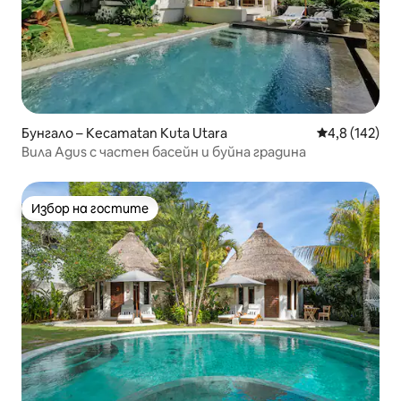
Бунгало – Kecamatan Kuta Utara
Средна оценк
4,8 (142)
Вила Agus с частен басейн и буйна градина
Избор на гостите
Избор на гостите