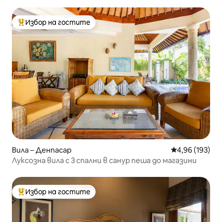
Избор на гостите
Най-популярен избор на гостите
Вила – Денпасар
Средна оценка
4,96 (193)
Луксозна вила с 3 спални в санур пеша до магазини
Избор на гостите
Най-популярен избор на гостите