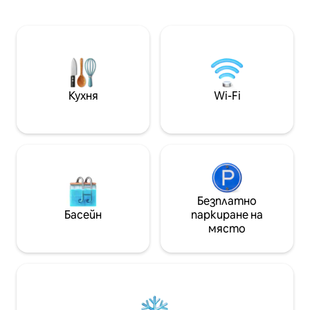
тоалетна. Насладете се на
изберете книга,
безплатни консумативи за закуска
вашата фантази
като зърнени храни, мляко, юфка и
на прохладния в
яйца за първата си сутрин. По време
веранда. Кралското ви легло е като
на престоя си се присъединете към
да спите на облак. Включени са 
нашата пешеходна обиколка,
:- Отделна кухня
обиколка с текстил, уелнес или урок
почистване/поч
по готварство. Свържете се с нас,
Кухня
Wi-Fi
150mbps Wi - Fi -
ако тази стая е резервирана или ако
плажа - Спокой
се нуждаете от по - малка стая за
самостоятелна или двойка.
Безплатно
Басейн
паркиране на
място