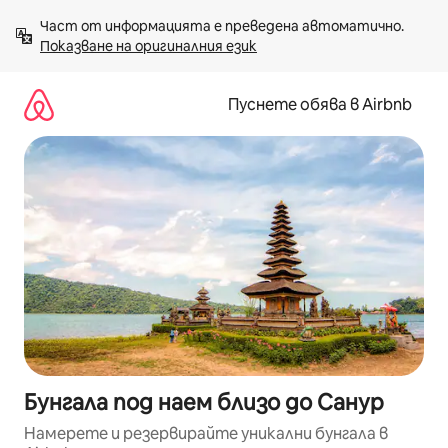
Пропускане
Част от информацията е преведена автоматично. 
към
Показване на оригиналния език
съдържанието
Пуснете обява в Airbnb
Бунгала под наем близо до Санур
Намерете и резервирайте уникални бунгала в