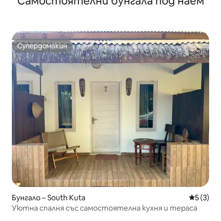
Самостоятелни бунгала под наем
Супердомакин
Супердомакин
Бунгало – South Kuta
Средна о
5 (3)
Уютна спалня със самостоятелна кухня и тераса