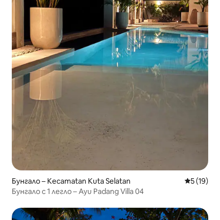
Бунгало – Kecamatan Kuta Selatan
Средна оц
5 (19)
Бунгало с 1 легло – Ayu Padang Villa 04