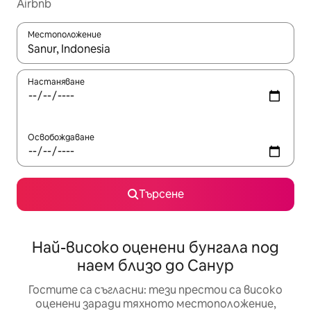
Airbnb
Местоположение
Когато резултатите се покажат, използвайте клавишите 
Настаняване
Освобождаване
Търсене
Най-високо оценени бунгала под
наем близо до Санур
Гостите са съгласни: тези престои са високо
оценени заради тяхното местоположение,