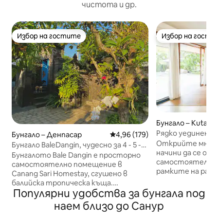
чистота и др.
Избор на гостите
Избор на гости
Избор на гостите
Избор на гости
Бунгало – Kuta
Рядко уединено б
Бунгало – Денпасар
Средна оценка: 4,96 от 5, 179
4,96 (179)
НОВО
Открийте мног
Бунгало BaleDangin, чудесно за 4 - 5 -
начини да се от
членно семейство
Бунгалото Bale Dangin е просторно
самостоятелно б
самостоятелно помещение в
рамките на раз
Canang Sari Homestay, сгушено в
имение. Разходете се с пищни
балийска тропическа къща.
градини, люлейт
Популярни удобства за бунгала под
Разполага с веранда с изглед към
тандем люлка и
буйни тропически градини,
наем близо до Санур
край басейна от
самостоятелна баня, кухня и
Потопете се в д