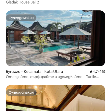
Gladak House Bali 2
Супердомакин
Супердомакин
Бунгало – Kecamatan Kuta Utara
Средна оцен
4,7 (46)
Отсядайте, сърфирайте и изследвайте – Turtle
Villas Canggu Bali
Супердомакин
Супердомакин