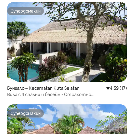
Супердомакин
Супердомакин
Бунгало – Kecamatan Kuta Selatan
Средна оценк
4,59 (17)
Вила с 4 спални и басейн • Страхотно
местоположение, достъп до плажния клуб
Супердомакин
Супердомакин