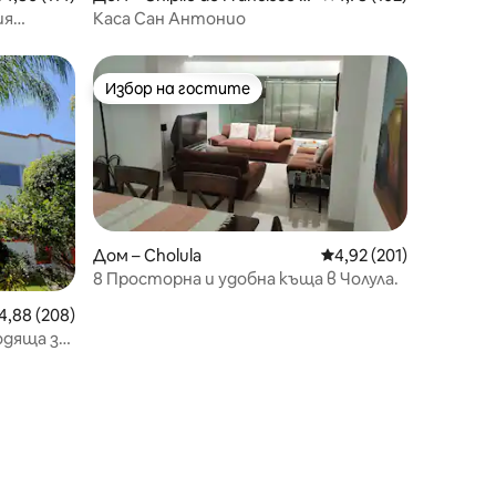
avier Mina
ия
Каса Сан Антонио
Избор на гостите
Избор на гостите
Дом – Cholula
Средна оценка: 4,92 
4,92 (201)
8 Просторна и удобна къща в Чолула.
редна оценка: 4,88 от 5, 208 отзива
4,88 (208)
одяща за