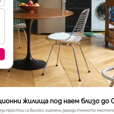
е клавишите със стрелки нагоре и надолу или навигирайте с д
ионни жилища под наем близо до O
ези престои са високо оценени заради тяхното местоп