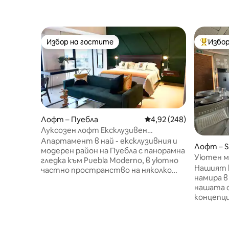
Избор на гостите
Избор
Избор на гостите
Най-поп
Лофт – Пуебла
Средна оценка: 4,92 о
4,92 (248)
Луксозен лофт Ексклузивен
апартамент 9 Изглед към
Апартамент в най - ексклузивния и
Лофт – S
Анжелополис
модерен район на Пуебла с панорамна
Уютен ма
гледка към Puebla Moderno, в уютно
Нашият к
частно пространство на няколко
намира в
крачки от търговския център,
нашата с
бароков музей, паркове и др.
концепци
Насладете се на престоя си с всички
слънчева
динамични хигиенизирани
електри
помещения, за да си прекарате
вода, ка
приятно, както и на това, от което