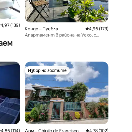
редна оценка: 4,97 от 5, 139 отзива
4,97 (139)
Кондо – Пуебла
Средна оценка: 4,96 
4,96 (173)
Апартамент в района на Уехо, с
паркинг
аем
Избор на гостите
Избор на гостите
редна оценка: 4,86 от 5, 114 отзива
4,86 (114)
Дом – Chipilo de Francisco J
Средна оценка: 4,78 
4,78 (102)