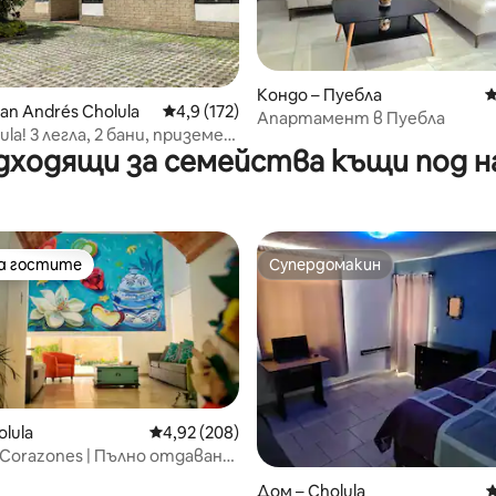
т 5, 219 отзива
Кондо – Пуебла
С
an Andrés Cholula
Средна оценка: 4,9 от 5, 172 отзива
4,9 (172)
Апартамент в Пуебла
lula! 3 легла, 2 бани, приземен
дходящи за семейства къщи под н
на гостите
Супердомакин
на гостите
Супердомакин
lula
Средна оценка: 4,92 от 5, 208 отзива
4,92 (208)
 Corazones | Пълно отдаване
под наем
т 5, 131 отзива
Дом – Cholula
С