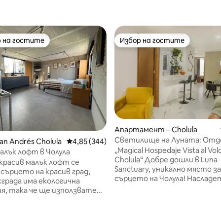
 на гостите
Избор на гостите
улярен избор на гостите
Избор на гостите
т 5, 248 отзива
Апартамент – Cholula
Светилище на Луната: Отд
an Andrés Cholula
Средна оценка: 4,85 от 5, 344 отзива
4,85 (344)
„Magical Hospedaje Vista al Vol
лък лофт в Чолула
Cholula“ Добре дошли в Luna
расив малък лофт се
Sanctuary, уникално място за
 сърцето на красив град,
сърцето на Чолула! Насладете се на
града има екологична
спокойствието и сигурнос
я, така че ще използвате
този семеен дом с 3 стаи (д
та енергия за
двойни легла, едно голямо д
чество и отоплителна
легло). Намираме се на 10 минути от
кто и други функции.