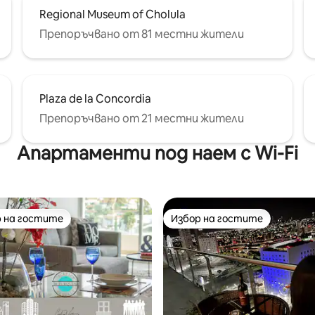
Regional Museum of Cholula
Препоръчвано от 81 местни жители
Plaza de la Concordia
Препоръчвано от 21 местни жители
Апартаменти под наем с Wi-Fi
 на гостите
Избор на гостите
улярен избор на гостите
Избор на гостите