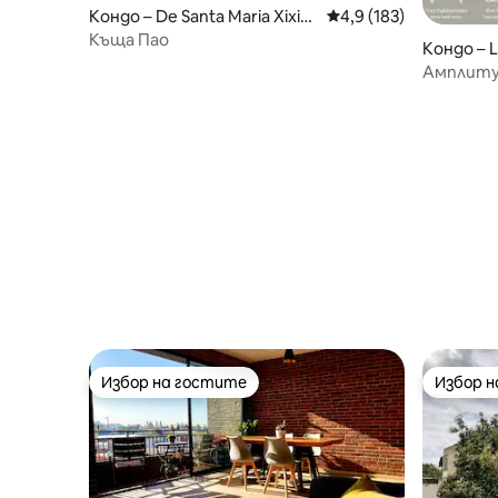
Кондо – De Santa Maria Xixitl
Средна оценка: 4,9 о
4,9 (183)
a
Къща Пао
Кондо – 
lis
Амплиту
Sonata_I
Избор на гостите
Избор 
Избор на гостите
Избор 