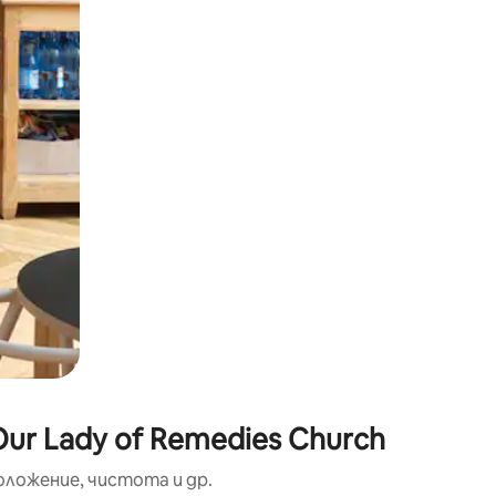
окосване или плъзгане.
ur Lady of Remedies Church
оложение, чистота и др.