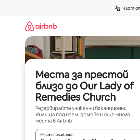
Пропускане
Част от
към
съдържанието
Места за престой
близо до Our Lady of
Remedies Church
Резервирайте уникални ваканционни
жилища под наем, домове и още много
места в Airbnb
Местоположение