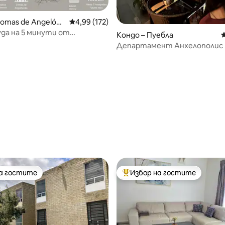
т 5, 183 отзива
Lomas de Angelópo
Средна оценка: 4,99 от 5, 172 отзива
4,99 (172)
да на 5 минути от
Кондо – Пуебла
С
nsulating Windows
Департамент Анхелополис
на гостите
Избор на гостите
на гостите
Най-популярен избор на гос