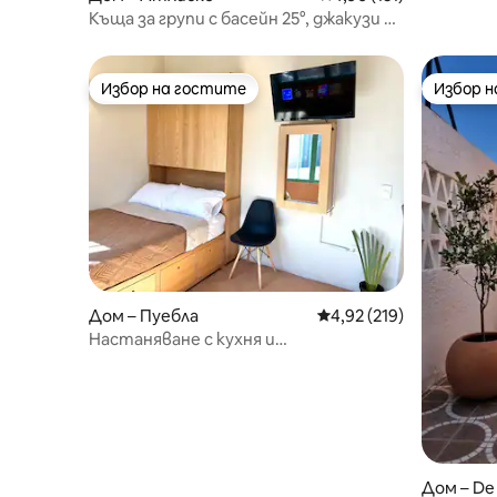
Къща за групи с басейн 25°, джакузи и
кино
Избор на гостите
Избор 
Избор на гостите
Избор 
Дом – Пуебла
Средна оценка: 4,92 о
4,92 (219)
Настаняване с кухня и
самостоятелна баня
Дом – De