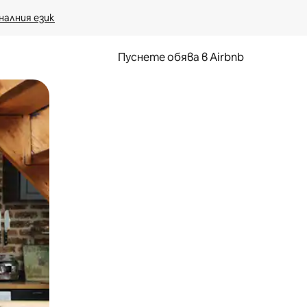
налния език
Пуснете обява в Airbnb