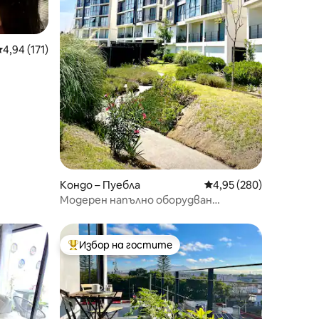
редна оценка: 4,94 от 5, 171 отзива
4,94 (171)
Кондо – Пуебла
Средна оценка: 4,95 
4,95 (280)
Модерен напълно оборудван
апартамент.
Избор на гостите
тите
Най-популярен избор на гостите