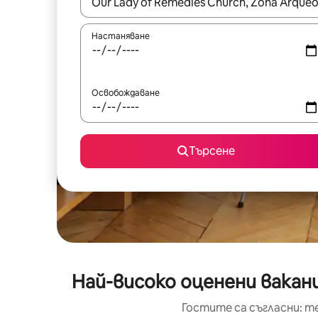
Когато резултатите се покажат, използвайт
Настаняване
Освобождаване
Търсене
Най-високо оценени ваканц
Гостите са съгласни: т