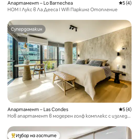
Апартамент – Lo Barnechea
Средна о
5 (4)
HOM I Лукс в Ла Дееса I Wifi Паркинг Отопление
Супердомакин
Супердомакин
Апартамент – Las Condes
Средна о
5 (4)
Нов апартамент в модерен голф комплекс с изглед
към планинската верига
Избор на гостите
Най-популярен избор на гостите