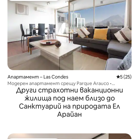
Апартамент – Las Condes
Средна оц
5 (25)
Модерен апартамент срещу Parque Arauco •
Други страхотни ваканционни
Отопление
жилища под наем близо до
Санктуарий на природата Ел
Арайан