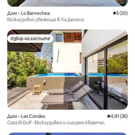
Дом – Lo Barnechea
Средна оц
5 (20)
Ексклузивно убежище в Ла Дехеса
Избор на гостите
Избор на гостите
Дом – Las Condes
Средна оценк
4,91 (35)
Casa El Golf · Ексклузивен и сигурен квартал