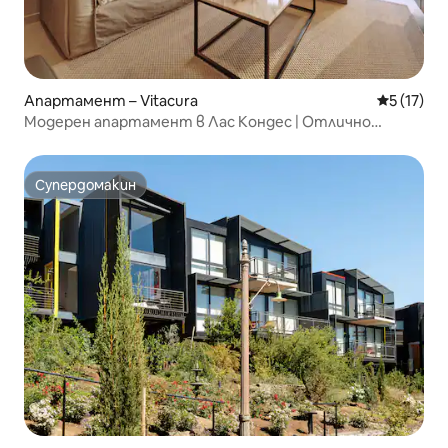
Апартамент – Vitacura
Средна оц
5 (17)
Модерен апартамент в Лас Кондес | Отлично
местоположение
Супердомакин
Супердомакин