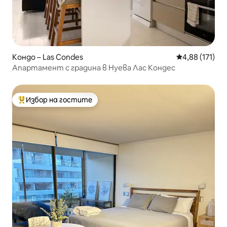
Кондо – Las Condes
Средна оценка
4,88 (171)
Апартамент с градина в Нуева Лас Кондес
Избор на гостите
Най-популярен избор на гостите