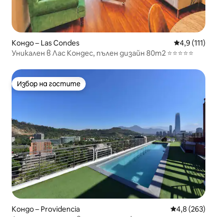
Кондо – Las Condes
Средна оцен
4,9 (111)
Уникален в Лас Кондес, пълен дизайн 80m2 ⭐️⭐️⭐️⭐️⭐️
Избор на гостите
Избор на гостите
Кондо – Providencia
Средна оценк
4,8 (263)