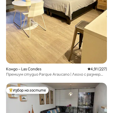
Кондо – Las Condes
Средна оценка
4,91 (227)
Премиум студио Parque Araucano | Легло с размер
King
Избор на гостите
Най-популярен избор на гостите