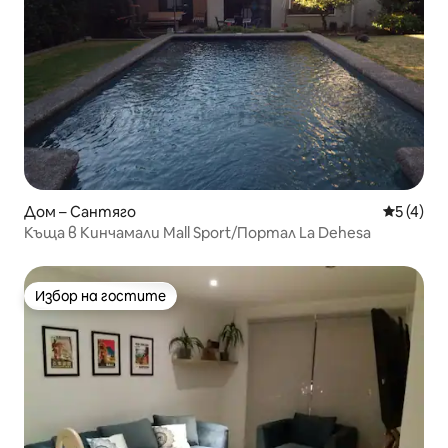
Дом – Сантяго
Средна о
5 (4)
Къща в Кинчамали Mall Sport/Портал La Dehesa
Избор на гостите
Избор на гостите