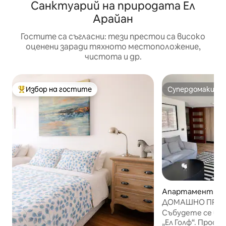
Санктуарий на природата Ел
Арайан
Гостите са съгласни: тези престои са високо
оценени заради тяхното местоположение,
чистота и др.
Избор на гостите
Супердомакин
Най-популярен избор на гостите
Супердомакин
Апартамент – L
s
ДОМАШНО ПРОС
Апартамент El Go
Събудете се в е
„Ел Голф“. Прост