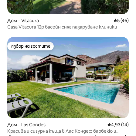
Дом – Vitacura
Средна оц
5 (46)
Casa Vitacura 12p басейн сняг пазаруване клиники
Избор на гостите
Избор на гостите
Дом – Las Condes
Средна оценк
4,93 (14)
Красива и сигурна къща в Лас Кондес: барбекю и