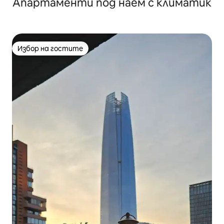
Апартаменти под наем с климатик
басейн
Избор на гостите
Избор на гостите