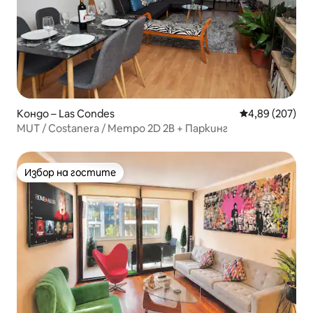
Кондо – Las Condes
Средна оценка
4,89 (207)
MUT / Costanera / Метро 2D 2B + Паркинг
Избор на гостите
Избор на гостите