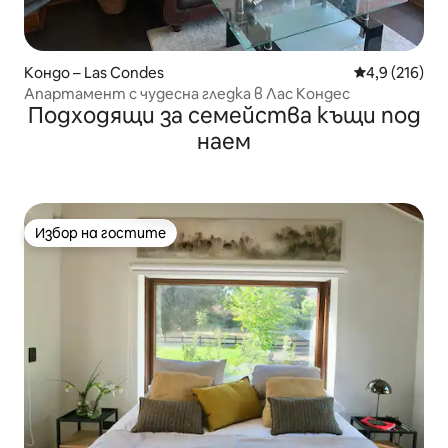
Кондо – Las Condes
Средна оценк
4,9 (216)
Апартамент с чудесна гледка в Лас Кондес
Подходящи за семейства къщи под
наем
Избор на гостите
Избор на гостите