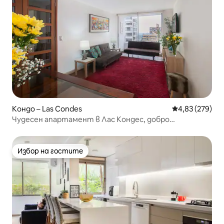
Кондо – Las Condes
Средна оценка
4,83 (279)
Чудесен апартамент в Лас Кондес, добро
местоположение.
Избор на гостите
Избор на гостите