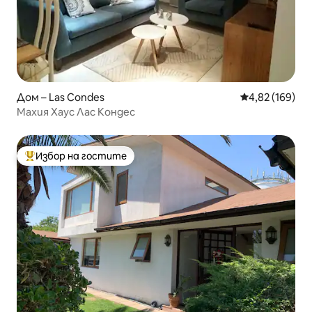
Дом – Las Condes
Средна оценка
4,82 (169)
Махия Хаус Лас Кондес
Избор на гостите
Най-популярен избор на гостите