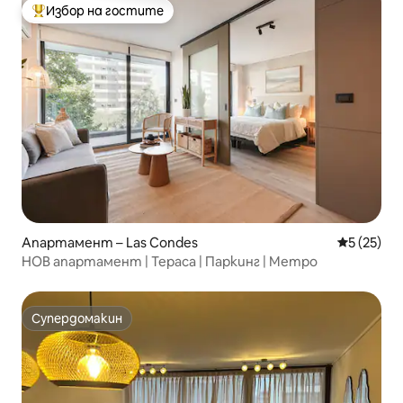
Избор на гостите
Най-популярен избор на гостите
Апартамент – Las Condes
Средна оц
5 (25)
НОВ апартамент | Тераса | Паркинг | Метро
Супердомакин
Супердомакин