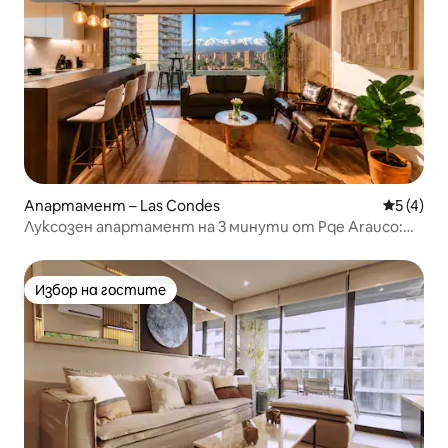
Апартамент – Las Condes
Средна о
5 (4)
Луксозен апартамент на 3 минути от Pqe Arauco:
Паркинг+Басейн+Фитнес зала
Избор на гостите
Избор на гостите