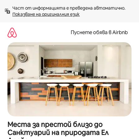
Пропускане
Част от информацията е преведена автоматично. 
към
Показване на оригиналния език
съдържанието
Пуснете обява в Airbnb
Места за престой близо до
Санктуарий на природата Ел