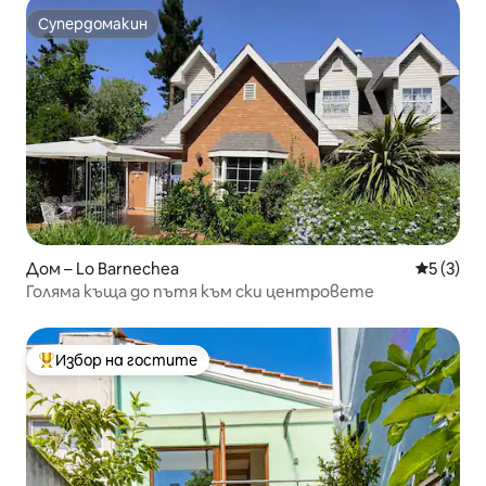
Супердомакин
Супердомакин
Дом – Lo Barnechea
Средна о
5 (3)
Голяма къща до пътя към ски центровете
Избор на гостите
Най-популярен избор на гостите