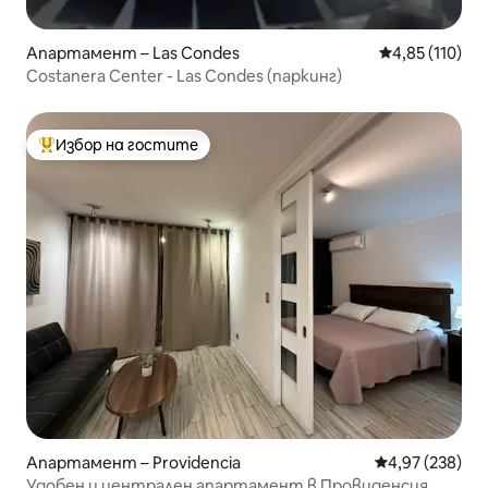
Апартамент – Las Condes
Средна оценка
4,85 (110)
Costanera Center - Las Condes (паркинг)
Избор на гостите
Най-популярен избор на гостите
Апартамент – Providencia
Средна оценка
4,97 (238)
Удобен и централен апартамент в Провиденсия