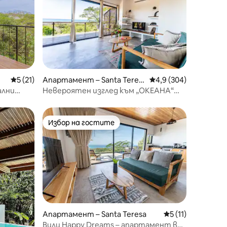
Средна оценка: 5 от 5, 21 отзива
5 (21)
Апартамент – Santa Teres
Средна оценка: 4,9 
4,9 (304)
a
ални
Невероятен изглед към „ОКЕАНА“
Разходка до плажа *1
Избор на гостите
тите
Избор на гостите
Апартамент – Santa Teresa
Средна оценка: 5
5 (11)
Вили Happy Dreams – апартамент в