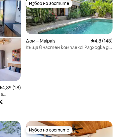
Избор на гостите
Избор на гостите
Дом – Malpais
Средна оценка: 4,8 
4,8 (148)
Къща в частен комплекс! Разходка до
плажа. Климатик - Wi-Fi
Средна оценка: 4,89 от 5, 28 отзива
4,89 (28)
та
к
Избор на гостите
тите
Избор на гостите