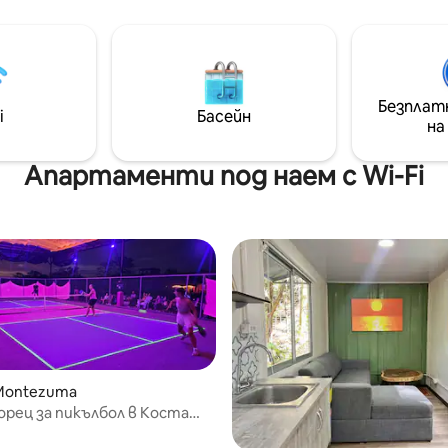
тропическо бягство. С крас
джунгла с удивителна
вътрешни/външни дизайне
ъм океана. Вградени в
елементи и само на няколко 
та, стените от стъкло и
от ИНФИНИТИ БАСЕЙНА, к
а архитектура почти
разполага с просторна кухня
 вид на къща, плаваща в
трапезария, всекидневна и б
Безплат
на въздуха. Тъй като се
i
Басейн
първо ниво и ДВА ОСНОВНИ
на
ред дърветата, „Зелената
АПАРТАМЕНТА със самосто
идеалното място да се
бани и балкон на горния ета
е на флора и фауна на Коста
Апартаменти под наем с Wi-Fi
 Montezuma
орец за пикълбол в Коста