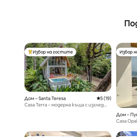
По
Избор на гостите
Избор 
Най-популярен избор на гостите
Избор 
Дом – Santa Teresa
Средна оценка: 5 
5 (19)
Casa Terra – модерна къща с изглед
към океана
Дом – П
Casa Opal
океана