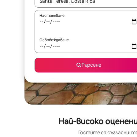
Когато резултатите се покажат, използвайт
Настаняване
Освобождаване
Търсене
Най-високо оценени
Гостите са съгласни: т