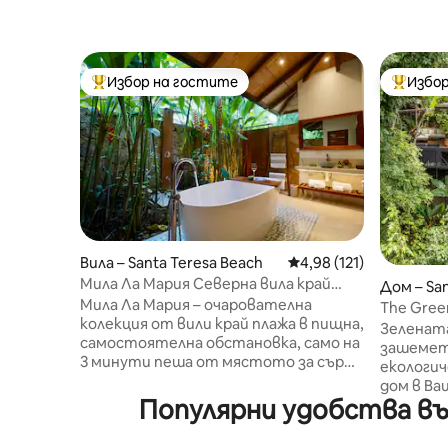
Избор на гостите
Избор
Най-популярен избор на гостите
Най-поп
Вила – Santa Teresa Beach
Средна оценка: 4,98 о
4,98 (121)
Мила Ла Мария Северна вила край
Дом – San
плажа Санта Тереза
Мила Ла Мария – очарователна
no
The Gree
колекция от вили край плажа в пищна,
океана, 
Зелената
самостоятелна обстановка, само на
зашеметя
3 минути пеша от мястото за сърф
екологиче
на Санта Тереза. Насладете се на
дом в Ba
бърз Wi-Fi (500 Mbps), климатик,
Популярни удобства въ
индивиду
почистване, напълно оборудвани
къща се 
кухни, басейн със солена вода,
плажа Са