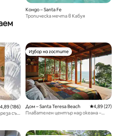
Кондо – Santa Fe
Тропическа мечта в Кабуя
аем
Избор на гостите
Избор на гостите
Дом – Santa Teresa Beach
Средна оценка: 4,89
4,89 (27)
редна оценка: 4,89 от 5, 186 отзива
4,89 (186)
Плавателен център над океана –
реза със
почивка в северната част на Санта
Тереза