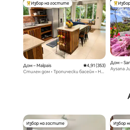
Избор на гостите
Избор
Най-популярен избор на гостите
Най-поп
Дом – San
Дом – Malpais
Средна оценка: 4,91 о
4,91 (353)
Aysana J
Стилен дом • Тропически басейн • На
океана, 
кратка разходка от плажа
Избор на гостите
Избор 
Избор на гостите
Избор 