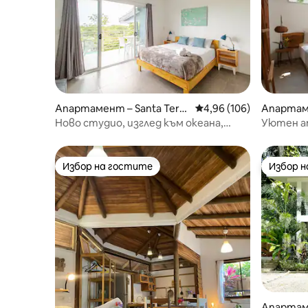
Апартамент – Santa Tere
Средна оценка: 4,96 о
4,96 (106)
Апартаме
sa
a Beach, 
Ново студио, изглед към океана,
Уютен а
5 минути пеша до плажа
пеша от 
Избор на гостите
Избор 
Избор на гостите
Избор 
Апартаме