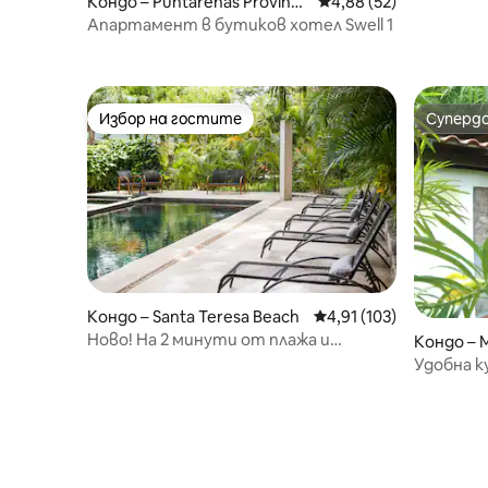
Кондо – Puntarenas Provinc
Средна оценка: 4,88 
4,88 (52)
e, Santa Teresa
Апартамент в бутиков хотел Swell 1
Избор на гостите
Суперд
Избор на гостите
Суперд
Кондо – Santa Teresa Beach
Средна оценка: 4,91 о
4,91 (103)
Ново! На 2 минути от плажа и
Кондо –
магазините
Удобна к
плажа (ст