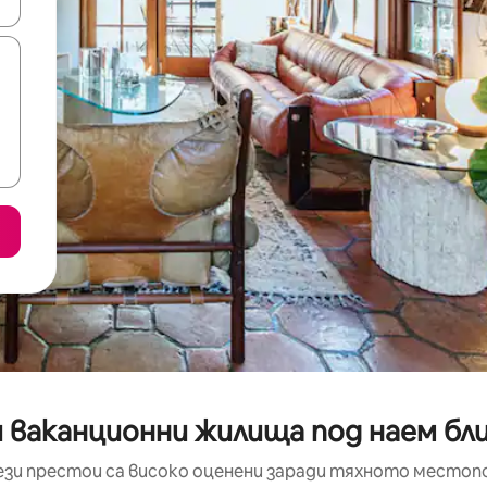
е клавишите със стрелки нагоре и надолу или навигирайте с д
 ваканционни жилища под наем бл
ези престои са високо оценени заради тяхното местоп