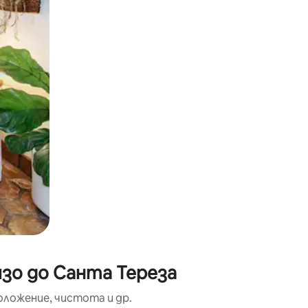
окосване или плъзгане.
изо до Санта Тереза
оложение, чистота и др.