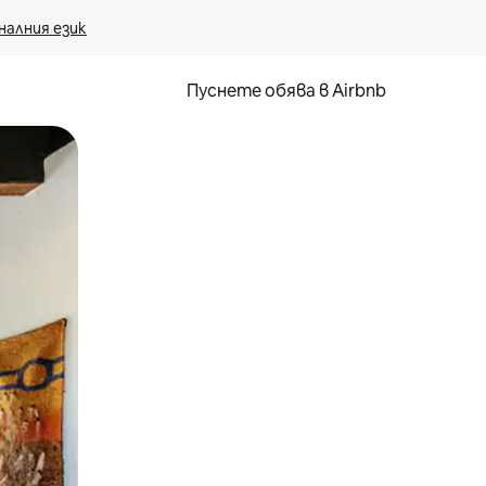
налния език
Пуснете обява в Airbnb