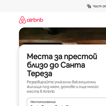
Пропускане
Част от
към
съдържанието
Места за престой
близо до Санта
Тереза
Резервирайте уникални ваканционни
жилища под наем, домове и още много
места в Airbnb
Местоположение