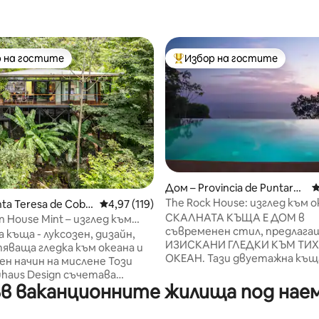
 на гостите
Избор на гостите
улярен избор на гостите
Най-популярен избор на гос
т 5, 121 отзива
Дом – Provincia de Puntaren
С
as
The Rock House: изглед към о
ta Teresa de Coba
Средна оценка: 4,97 от 5, 119 отзива
4,97 (119)
частен инфинити басейн
СКАЛНАТА КЪЩА Е ДОМ в
n House Mint – изглед към
съвременен стил, предлага
самостоятелен басейн
 къща - луксозен, дизайн,
ИЗИСКАНИ ГЛЕДКИ КЪМ ТИ
ваща гледка към океана и
ОКЕАН. Тази двуетажна къщ
н начин на мислене Този
намира на имот на хълм от 3
uhaus Design съчетава
заобиколен от джунглата,
в ваканционните жилища под наем
алност и лукс. Зелената
осигуряващ много САМОСТ
намира в хълмовете над
и СПОКОЕН фон за вашето
нта Тереза с изглед към