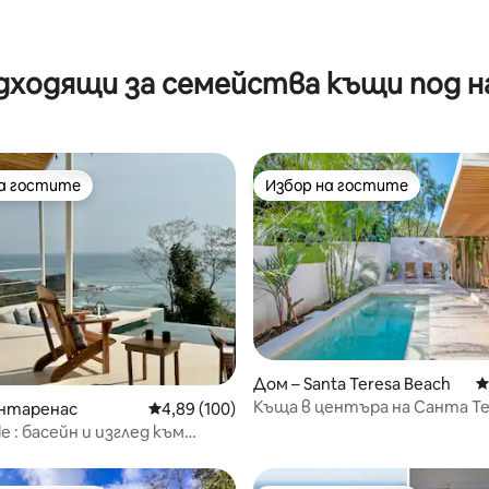
дходящи за семейства къщи под н
на гостите
Избор на гостите
на гостите
Избор на гостите
от 5, 19 отзива
Дом – Santa Teresa Beach
С
Къща в центъра на Санта Те
унтаренас
Средна оценка: 4,89 от 5, 100 отзива
4,89 (100)
самостоятелен басейн
e : басейн и изглед към