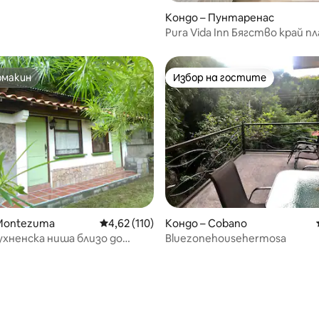
от 5, 52 отзива
Кондо – Пунтаренас
Pura Vida Inn Бягство край п
омакин
Избор на гостите
омакин
Избор на гостите
т 5, 103 отзива
 Montezuma
Средна оценка: 4,62 от 5, 110 отзива
4,62 (110)
Кондо – Cobano
ухненска ниша близо до
Bluezonehousehermosa
ая 12)