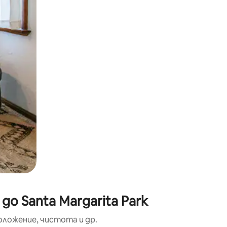
окосване или плъзгане.
о Santa Margarita Park
оложение, чистота и др.