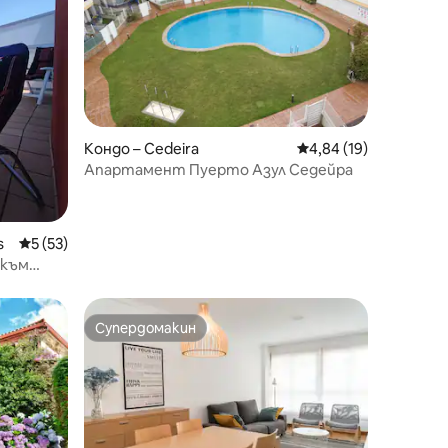
Кондо – Cedeira
Средна оценка: 4,84
4,84 (19)
Апартамент Пуерто Азул Седейра
s
Средна оценка: 5 от 5, 53 отзива
5 (53)
 към
Супердомакин
Супердомакин