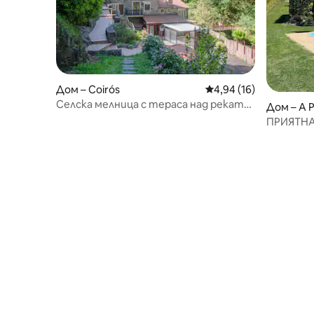
Дом – Coirós
Средна оценка: 4,94 
4,94 (16)
Селска мелница с тераса над реката
Дом – A P
и панорамна площадка
ПРИЯТНА