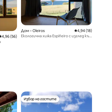
Дом – Oleiros
Средна оценка: 4,94
4,94 (18)
Екологична хижа Espiñeiro с изглед към
Средна оценка: 4,96 от 5, 56 отзива
4,96 (56)
морето
а
Избор на гостите
Избор на гостите