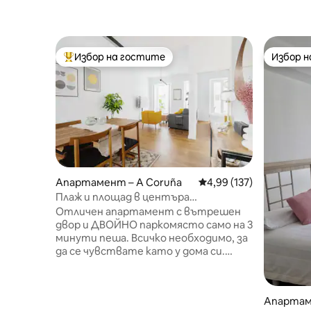
Избор на гостите
Избор 
Най-популярен избор на гостите
Избор 
Апартамент – A Coruña
Средна оценка: 4,99 о
4,99 (137)
Плаж и площад в центъра
(включително паркинг).
Отличен апартамент с вътрешен
двор и ДВОЙНО паркомясто само на 3
минути пеша. Всичко необходимо, за
да се чувствате като у дома си.
Намира се на 500 метра (1640 фута)
от плажа Орзан (ПО-МАЛКО от
8 минути пеша) и на 700 метра
Апартам
(2300 фута) от най-емблематичния