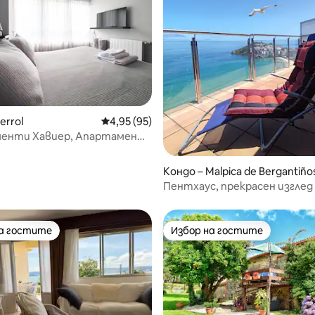
от 5, 81 отзива
errol
Средна оценка: 4,95 от 5, 95 отзива
4,95 (95)
енти Хавиер, Апартамент
1
Кондо – Malpica de Bergantiño
Пентхаус, прекрасен изглед
морето.
на гостите
Избор на гостите
на гостите
Избор на гостите