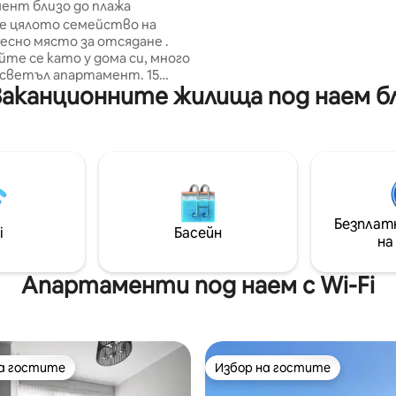
ент близо до плажа
с кола. Освен това е в близост до
пекарни, магазини и рестор
е цялото семейство на
където можете да се насла
есно място за отсядане .
известната галисийска кухня
те се като у дома си, много
къщата има и барбекю и маса
светъл апартамент. 15
аканционните жилища под наем близ
понг, на които да се наслад
1'5 км)пеша от плажа ,
семейството или приятели
2 км), крайбрежната алея...
бре свързан с обществения
спирка за
а души,тъй като има две
гла (150). Разполага с
имите елементи за
ето (кафемашина, пералня,
Безплат
к, хладилник, телевизор,
i
Басейн
на
, Wi - FI, WI - Fi , кухненски
бори..) Паркинг,
аблизо. Детски
Апартаменти под наем с Wi-Fi
 наблизо.
на гостите
Избор на гостите
на гостите
Избор на гостите