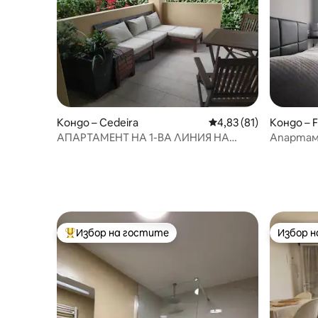
Кондо – Cedeira
Средна оценка: 4,83 
4,83 (81)
Кондо – F
АПАРТАМЕНТ НА 1-ВА ЛИНИЯ НА
Апартам
ПЛАЖА
с 2 легла 
Избор на гостите
Избор 
Най-популярен избор на гостите
Избор 