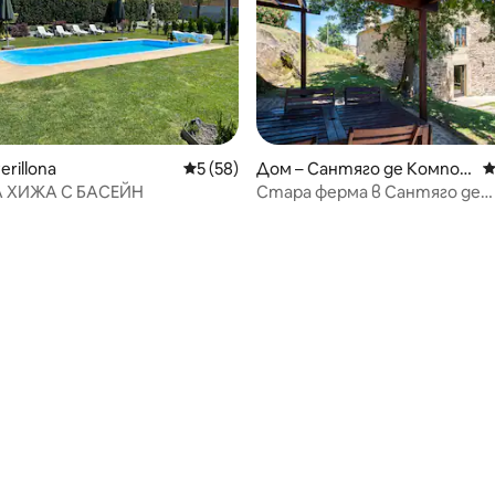
от 5, 16 отзива
erillona
Средна оценка: 5 от 5, 58 отзива
5 (58)
Дом – Сантяго де Компос
С
тела
 ХИЖА С БАСЕЙН
Стара ферма в Сантяго де
Компостела