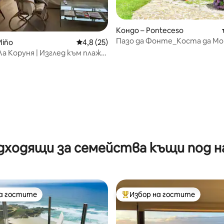
Кондо – Ponteceso
Пазо да Фонте_Коста да Мо
Miño
Средна оценка: 4,8 от 5, 25 отзива
4,8 (25)
Коруня
Ла Коруня | Изглед към плажа
о
т 5, 117 отзива
дходящи за семейства къщи под н
на гостите
Избор на гостите
на гостите
Най-популярен избор на гос