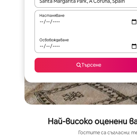
Когато резултатите се покажат, използвайт
Настаняване
Освобождаване
Търсене
Най-високо оценени ва
Гостите са съгласни: т