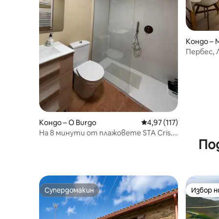
Кондо – 
Пербес, 
и морет
Кондо – O Burgo
Средна оценка: 4,97 о
4,97 (117)
На 8 минути от плажовете STA Cris.
По
и на 16 минути от центъра на Ла
Коруня
Супердомакин
Избор 
Супердомакин
Избор 