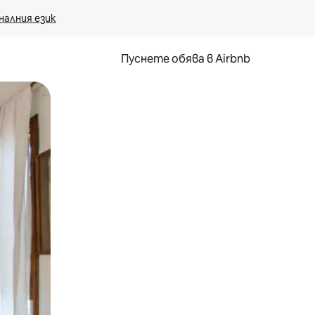
налния език
Пуснете обява в Airbnb