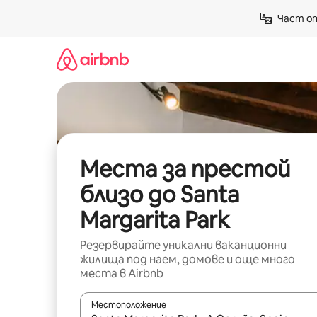
Пропускане
Част от
към
съдържанието
Места за престой
близо до Santa
Margarita Park
Резервирайте уникални ваканционни
жилища под наем, домове и още много
места в Airbnb
Местоположение