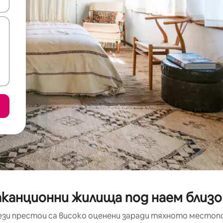
е клавишите със стрелки нагоре и надолу или навигирайте с д
канционни жилища под наем близо д
ези престои са високо оценени заради тяхното местоп