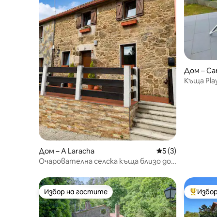
Дом – Car
Къща Pla
Дом – A Laracha
Средна оценка: 5
5 (3)
Очарователна селска къща близо до
плажа
Избор на гостите
Избор
Избор на гостите
Най-поп