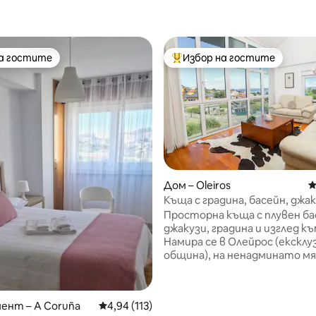
на гостите
Избор на гостите
на гостите
Най-популярен избор на гос
т 5, 137 отзива
Дом – Oleiros
С
Къща с градина, басейн, джак
изглед към морето.
Просторна къща с плувен ба
джакузи, градина и изглед къ
Намира се в Олейрос (ексклу
община), на ненадминато м
тъй като е близо до крайбр
места като Пуерто де Лорб
Мера и крайбрежието на Дехо
ент – A Coruña
Средна оценка: 4,94 от 5, 113 отзива
4,94 (113)
всички на по-малко от 5 ми