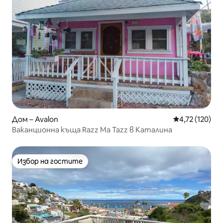
Дом – Avalon
Средна оценка
4,72 (120)
Ваканционна къща Razz Ma Tazz в Каталина
Избор на гостите
Избор на гостите