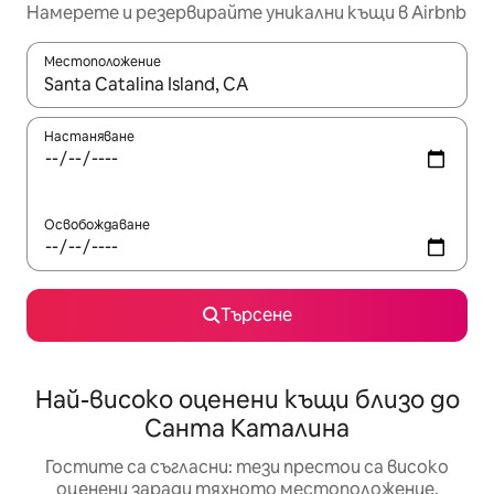
Намерете и резервирайте уникални къщи в Airbnb
Местоположение
Когато резултатите се покажат, използвайте клавишите 
Настаняване
Освобождаване
Търсене
Най-високо оценени къщи близо до
Санта Каталина
Гостите са съгласни: тези престои са високо
оценени заради тяхното местоположение,