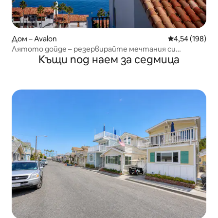
Дом – Avalon
Средна оценка
4,54 (198)
Лятото дойде – резервирайте мечтания си
Къщи под наем за седмица
престой сега!