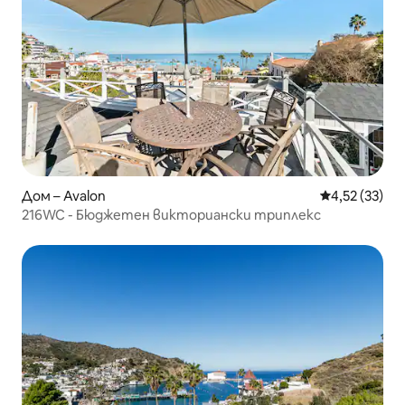
Дом – Avalon
Средна оценк
4,52 (33)
216WC - Бюджетен викториански триплекс