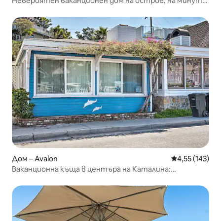
Невероятен ваканционен дом на остров, на минути
от
Дом – Avalon
Средна оценка
4,55 (143)
Ваканционна къща в центъра на Каталина:
пешеходно разстояние до ферибота и закувални