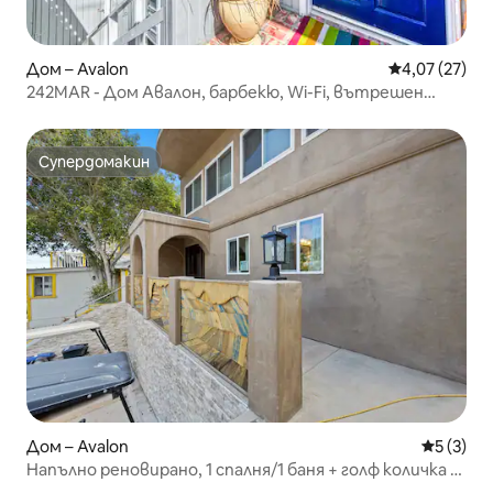
Дом – Avalon
Средна оценк
4,07 (27)
242MAR - Дом Авалон, барбекю, Wi-Fi, вътрешен
двор,
Супердомакин
Супердомакин
Дом – Avalon
Средна о
5 (3)
Напълно реновирано, 1 спалня/1 баня + голф количка +
климатик