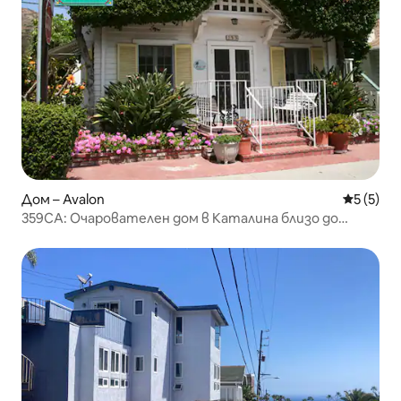
Дом – Avalon
Средна о
5 (5)
359CA: Очарователен дом в Каталина близо до
плажа.