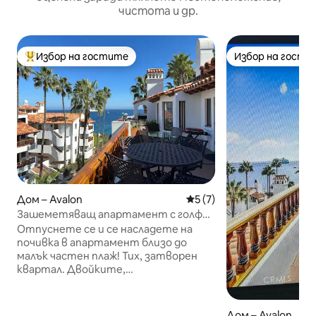
чистота и др.
Избор на гостите
Избор на гости
Най-популярен избор на гостите
Избор на гости
Дом – Avalon
Средна оценка: 5 от 5, 7
5 (7)
Зашеметяващ апартамент с голф
количка близо до брега
Отпуснете се и се насладете на
почивка в апартамент близо до
малък частен плаж! Тих, затворен
квартал. Двойките,
самостоятелните пътници или
малките семейства ще оценят
домашните ястия, приготвени в
Дом – Avalon