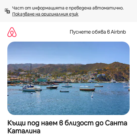
Пропускане
Част от информацията е преведена автоматично. 
към
Показване на оригиналния език
съдържанието
Пуснете обява в Airbnb
Къщи под наем в близост до Санта
Каталина