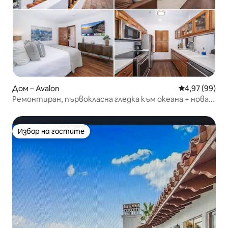
Дом – Avalon
Средна оценк
4,97 (99)
Ремонтиран, първокласна гледка към океана + нова
количка за голф 2025
Избор на гостите
Избор на гостите