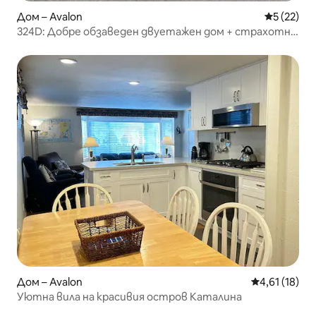
Дом – Avalon
Средна оц
5 (22)
324D: Добре обзаведен двуетажен дом + страхотна
тераса
Дом – Avalon
Средна оценк
4,61 (18)
Уютна вила на красивия остров Каталина