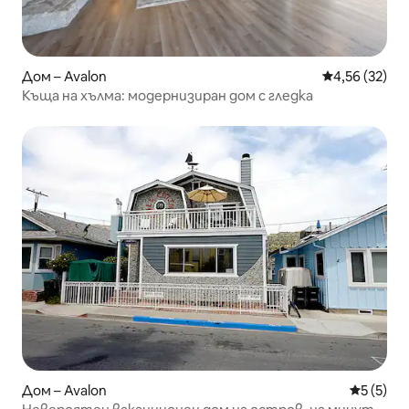
Дом – Avalon
Средна оценк
4,56 (32)
Къща на хълма: модернизиран дом с гледка
Дом – Avalon
Средна о
5 (5)