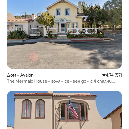
Дом – Avalon
Средна оценк
4,74 (57)
The Mermaid House – голям семеен дом с 4 спални
358D