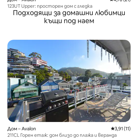
123UT Upper: просторен дом с гледка
Подходящи за домашни любимци
къщи под наем
Дом – Avalon
Средна оцен
3,91 (11)
211CL Горен етаж: дом близо до плажа и веранда