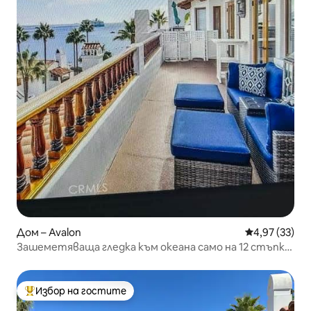
Дом – Avalon
Средна оценк
4,97 (33)
Зашеметяваща гледка към океана само на 12 стъпки
от улицата.
Избор на гостите
Най-популярен избор на гостите