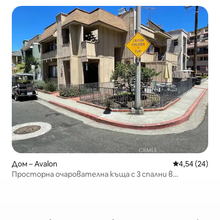
Дом – Avalon
Средна оценк
4,54 (24)
Просторна очарователна къща с 3 спални в
Каталина