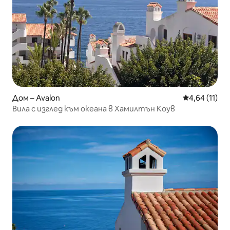
Дом – Avalon
Средна оценк
4,64 (11)
Вила с изглед към океана в Хамилтън Коув