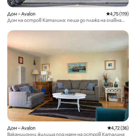
Дом – Avalon
Средна оценка
4,75 (119)
Дом на остров Каталина: пеша до плажа на главната
улица!
Дом – Avalon
Средна оценк
4,72 (36)
Ваканционни жилища под наем на остров Каталина