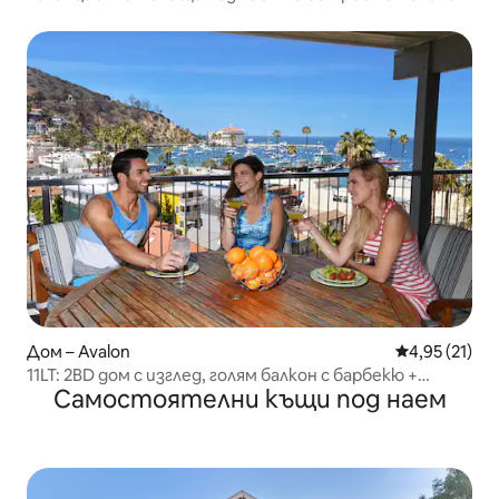
Дом – Avalon
Средна оценк
4,95 (21)
11LT: 2BD дом с изглед, голям балкон с барбекю +
Самостоятелни къщи под наем
барбекю