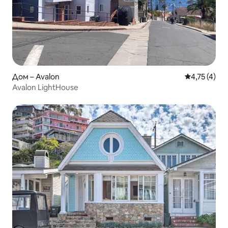
Дом – Avalon
Средна оцен
4,75 (4)
Avalon LightHouse