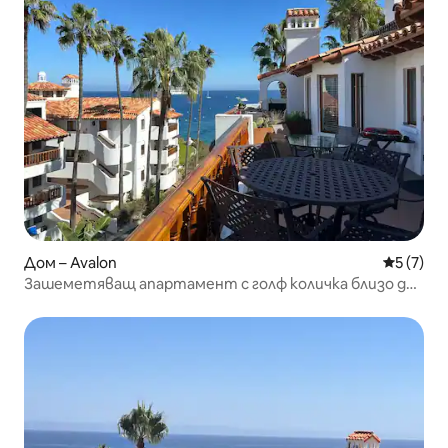
Дом – Avalon
Средна о
5 (7)
Зашеметяващ апартамент с голф количка близо до
брега