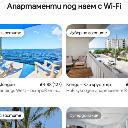
Апартаменти под наем с Wi-Fi
на гостите
Избор на гостите
на гостите
Избор на гостите
т 5, 153 отзива
 Дюндин
Средна оценка: 4,88 от 5, 127 отзива
4,88 (127)
Кондо – Клиъруотър
С
 Landings West – островът на
Нов луксозен апартамент в 
месец!
30 стъпки от рая
на гостите
Супердомакин
на гостите
Супердомакин