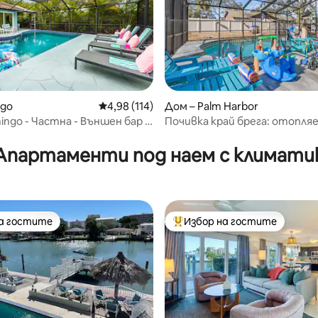
rgo
Средна оценка: 4,98 от 5, 114 отзива
4,98 (114)
Дом – Palm Harbor
mingo - Частна - Външен бар +
Почивка край брега: отопля
т 5, 178 отзива
р - Игри
басейн, детска площадка и 
забавление
Апартаменти под наем с климати
на гостите
Избор на гостите
на гостите
Най-популярен избор на гос