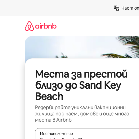
Пропускане
Част от
към
съдържанието
Места за престой
близо до Sand Key
Beach
Резервирайте уникални ваканционни
жилища под наем, домове и още много
места в Airbnb
Местоположение