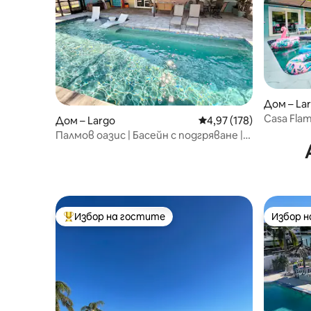
Дом – La
Casa Fla
Дом – Largo
Средна оценка: 4,97 о
4,97 (178)
телевизо
Палмов оазис | Басейн с подгряване |
Близо до плажове
Избор на гостите
Избор 
Най-популярен избор на гостите
Избор 