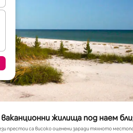
е клавишите със стрелки нагоре и надолу или навигирайте с д
 ваканционни жилища под наем близ
ези престои са високо оценени заради тяхното местоп