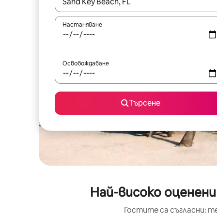
Когато резултатите се покажат, използвайт
Настаняване
Освобождаване
Търсене
Най-високо оценени
Гостите са съгласни: т