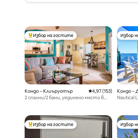
Избор на гостите
Избор 
Най-популярен избор на гостите
Избор 
Кондо – Клиъруотър
Средна оценка: 4,97 о
4,97 (153)
Кондо –
2 спални/2 бани, уединено място в
Nautical
Кий Уест, A+ басейн, 3 мили до плажа
медения 
Избор на гостите
Избор 
Най-популярен избор на гостите
Избор 