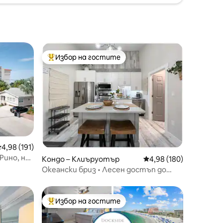
Избор на гостите
Най-популярен избор на гостите
редна оценка: 4,98 от 5, 191 отзива
4,98 (191)
Рино, на
Кондо – Клиъруотър
Средна оценка: 4,98 
4,98 (180)
Океански бриз • Лесен достъп до
басейна с подгряване
Избор на гостите
Най-популярен избор на гостите