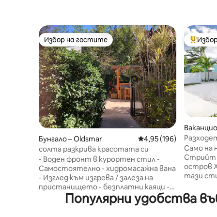
Избор на гостите
Избор
Избор на гостите
Най-поп
Ваканцио
ин
Разходет
Бунгало – Oldsmar
Средна оценка: 4,95 о
4,95 (196)
крайбре
Само на 
солта разкрива красотата си
плажове
Стрийт 
- Воден фронт в курортен стил -
остров 
Самостоятелно - хидромасажна вана
тази сти
- Изглед към изгрева / залеза на
2 спални
пристанището - безплатни каяци -
крайбреж
Популярни удобства във
Кабелна телевизия в интернет /
комфорт. Тропически стеноп
YouTube - 65 - инчов смарт
гледки о
телевизор - Просторна спалня със