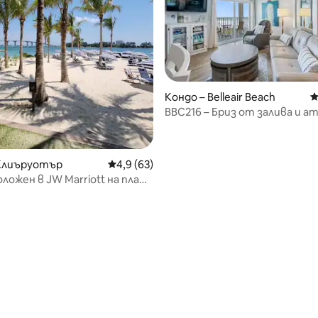
Кондо – Belleair Beach
С
BBC216 – Бриз от залива и 
на брега на морето!
 Клиъруотър
Средна оценка: 4,9 от 5, 63 отзива
4,9 (63)
оложен в JW Marriott на плажа
ър, 715