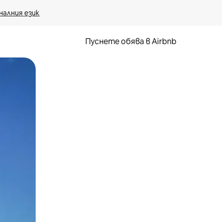
налния език
Пуснете обява в Airbnb