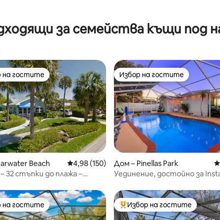
т 5, 137 отзива
дходящи за семейства къщи под н
 на гостите
Избор на гостите
улярен избор на гостите
Избор на гостите
т 5, 101 отзива
earwater Beach
Средна оценка: 4,98 от 5, 150 отзива
4,98 (150)
Дом – Pinellas Park
С
 32 стъпки до плажа –
Уединение, достойно за Inst
и чиста
басейн с подгрята вода – ст
видеоигри – голф
 на гостите
Избор на гостите
улярен избор на гостите
Най-популярен избор на гос