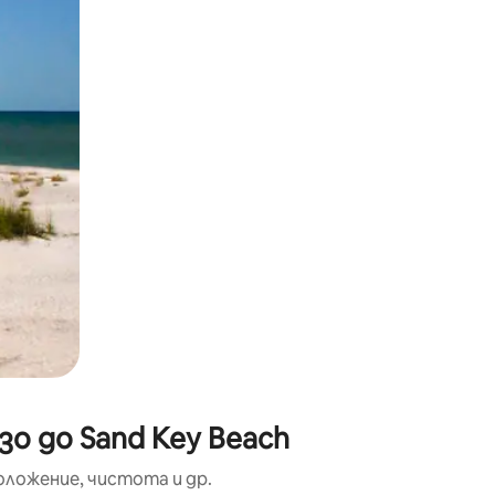
окосване или плъзгане.
о до Sand Key Beach
оложение, чистота и др.