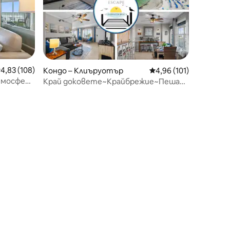
редна оценка: 4,83 от 5, 108 отзива
4,83 (108)
Кондо – Клиъруотър
Средна оценка: 4,96 
4,96 (101)
атмосфера
Край доковете~Крайбрежие~Пеша
до плажа~Централно
местоположение