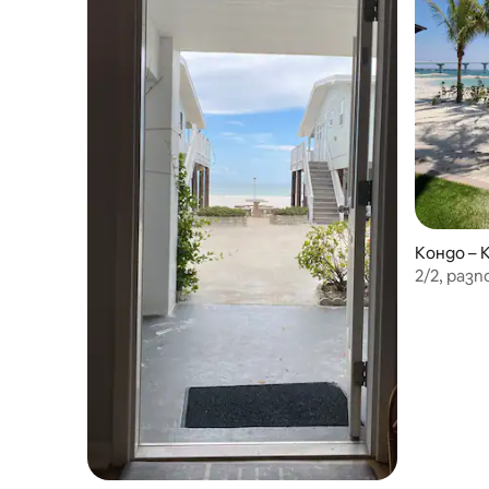
Кондо –
2/2, разп
Клиъруот