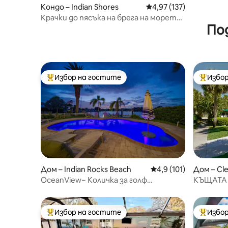
Кондо – Indian Shores
Средна оценка: 4,97 о
4,97 (137)
Крачки до пясъка на брега на морето
По
– нова реновирана баня
Избор на гостите
Избор
Най-популярен избор на гостите
Най-поп
Дом – Indian Rocks Beach
Средна оценка: 4,9 о
4,9 (101)
Дом – Cl
OceanView~ Количка за голф
КЪЩАТА –
~Отопляем басейн~5k SqFt~ Стая за
красива 
игри
Избор на гостите
Избор
Най-популярен избор на гостите
Най-поп