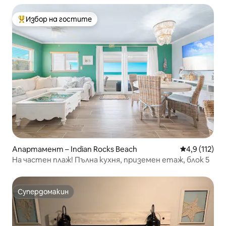
Избор на гостите
Най-популярен избор на гостите
Апартамент – Indian Rocks Beach
Средна оценк
4,9 (112)
На частен плаж! Пълна кухня, приземен етаж, блок 5
Супердомакин
Супердомакин