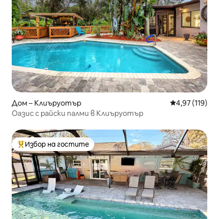
Дом – Клиъруотър
Средна оценка
4,97 (119)
Оазис с райски палми в Клиъруотър
Избор на гостите
Най-популярен избор на гостите