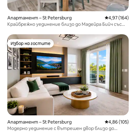
Апартамент – St Petersburg
Средна оценка
4,97 (164)
Крайбрежно уединение близо до Мадейра Бийч със
зала за игри
Избор на гостите
Избор на гостите
Апартамент – St Petersburg
Средна оценка
4,86 (105)
Модерно уединение с вътрешен двор близо до
центъра