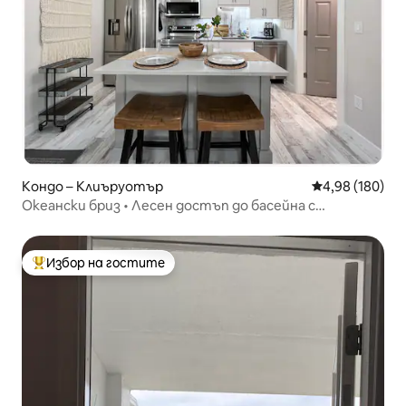
Кондо – Клиъруотър
Средна оценка
4,98 (180)
Океански бриз • Лесен достъп до басейна с
подгряване
Избор на гостите
Най-популярен избор на гостите