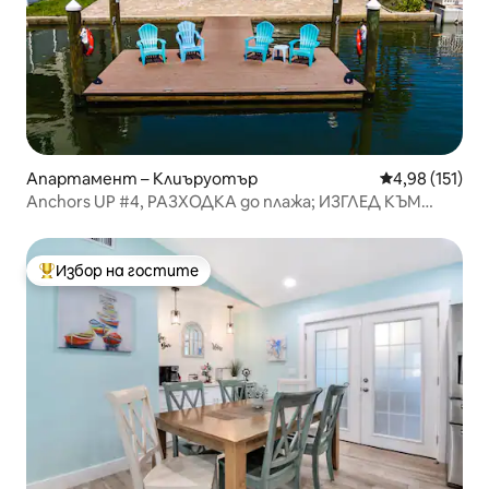
Апартамент – Клиъруотър
Средна оценка
4,98 (151)
Anchors UP #4, РАЗХОДКА до плажа; ИЗГЛЕД КЪМ
ВОДАТА; 8 спални места
Избор на гостите
Най-популярен избор на гостите