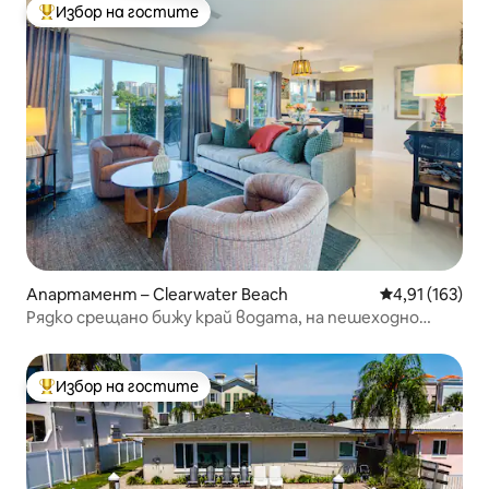
Избор на гостите
Най-популярен избор на гостите
Апартамент – Clearwater Beach
Средна оценка
4,91 (163)
Рядко срещано бижу край водата, на пешеходно
разстояние от плажа, за 6 души
Избор на гостите
Най-популярен избор на гостите