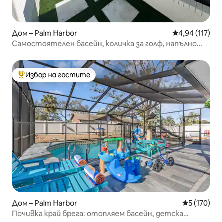
Дом – Palm Harbor
Средна оценка
4,94 (117)
Самостоятелен басейн, количка за голф, напълно
обновено!
Избор на гостите
Най-популярен избор на гостите
Дом – Palm Harbor
Средна оце
5 (170)
Почивка край брега: отопляем басейн, детска