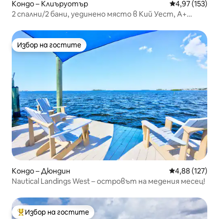
Кондо – Клиъруотър
Средна оценка
4,97 (153)
2 спални/2 бани, уединено място в Кий Уест, A+
басейн, 3 мили до плажа
Избор на гостите
Избор на гостите
Кондо – Дюндин
Средна оценка
4,88 (127)
Nautical Landings West – островът на медения месец!
Избор на гостите
Най-популярен избор на гостите