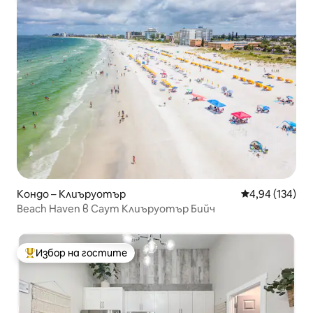
Кондо – Клиъруотър
Средна оценка
4,94 (134)
Beach Haven в Саут Клиъруотър Бийч
Избор на гостите
Най-популярен избор на гостите