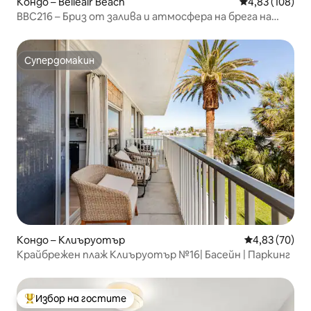
Кондо – Belleair Beach
Средна оценка
4,83 (108)
BBC216 – Бриз от залива и атмосфера на брега на
морето!
Супердомакин
Супердомакин
Кондо – Клиъруотър
Средна оценк
4,83 (70)
Крайбрежен плаж Клиъруотър №16| Басейн | Паркинг
Избор на гостите
Най-популярен избор на гостите