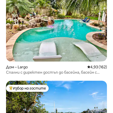
Дом – Largo
Средна оценка
4,93 (162)
Спални с директен достъп до басейна, басейн с
водопад, спокойно място
Избор на гостите
Най-популярен избор на гостите