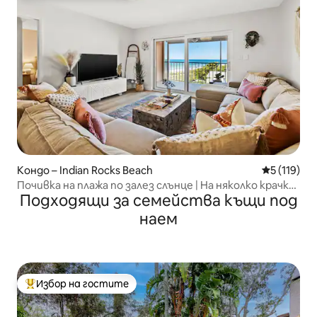
Кондо – Indian Rocks Beach
Средна оце
5 (119)
Почивка на плажа по залез слънце | На няколко крачки
Подходящи за семейства къщи под
от пясъка и 5 звезди
наем
Избор на гостите
Най-популярен избор на гостите