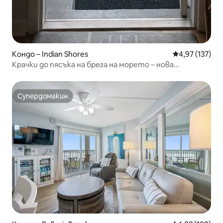
Кондо – Indian Shores
Средна оценка
4,97 (137)
Крачки до пясъка на брега на морето – нова
реновирана баня
Супердомакин
Супердомакин