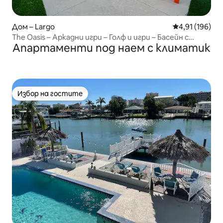
Дом – Largo
Средна оценка
4,91 (196)
The Oasis – Аркадни игри – Голф и игри – Басейн с
Апартаменти под наем с климатик
подгряване
Избор на гостите
Избор на гостите