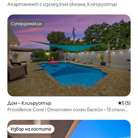
Апартамент с изглед към океана, Клеъруотър
Супердомакин
Супердомакин
Дом – Клиъруотър
Средна о
5 (5)
Providence Cove | Отопляем солен басейн • 12 спални
места
Избор на гостите
Избор на гостите