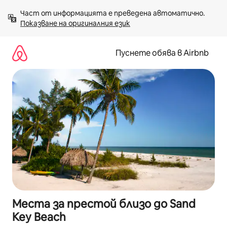
Пропускане
Част от информацията е преведена автоматично. 
към
Показване на оригиналния език
съдържанието
Пуснете обява в Airbnb
Места за престой близо до Sand
Key Beach