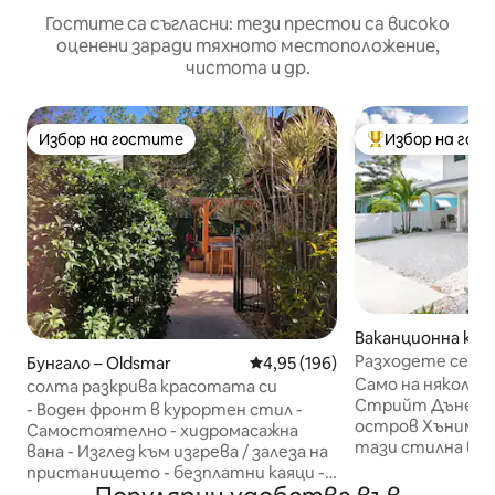
Гостите са съгласни: тези престои са високо
оценени заради тяхното местоположение,
чистота и др.
Избор на гостите
Избор на гос
Избор на гостите
Най-популярен 
Ваканционна къщ
дин
Разходете се до
Бунгало – Oldsmar
Средна оценка: 4,95 от 5, 196
4,95 (196)
крайбрежието, 
Само на няколко
солта разкрива красотата си
плажовете
Стрийт Дънедин
- Воден фронт в курортен стил -
остров Хънимун
Самостоятелно - хидромасажна
тази стилна вил
вана - Изглед към изгрева / залеза на
2 спални съчета
пристанището - безплатни каяци -
крайбрежен диза
Кабелна телевизия в интернет /