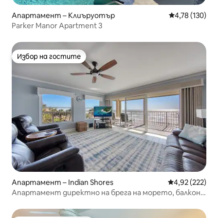
Апартамент – Клиъруотър
Средна оценка
4,78 (130)
Parker Manor Apartment 3
Избор на гостите
Избор на гостите
Апартамент – Indian Shores
Средна оценка
4,92 (222)
Апартамент директно на брега на морето, балкон с
изглед към океана!