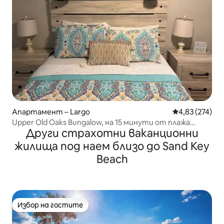
Апартамент – Largo
Средна оценка
4,83 (274)
Upper Old Oaks Bungalow, на 15 минути от плажа
Други страхотни ваканционни
Клиъруотър
жилища под наем близо до Sand Key
Beach
Избор на гостите
Избор на гостите