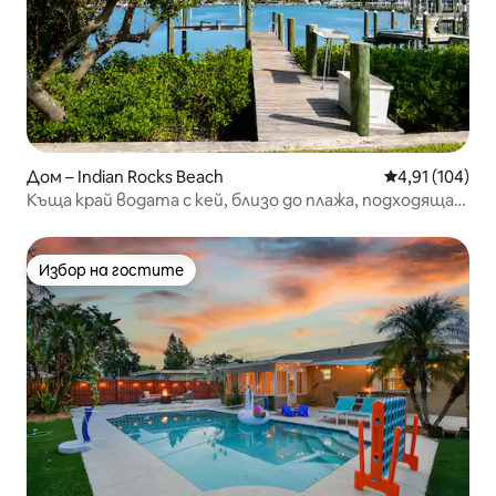
Дом – Indian Rocks Beach
Средна оценка
4,91 (104)
Къща край водата с кей, близо до плажа, подходяща
за кучета!
Избор на гостите
Избор на гостите