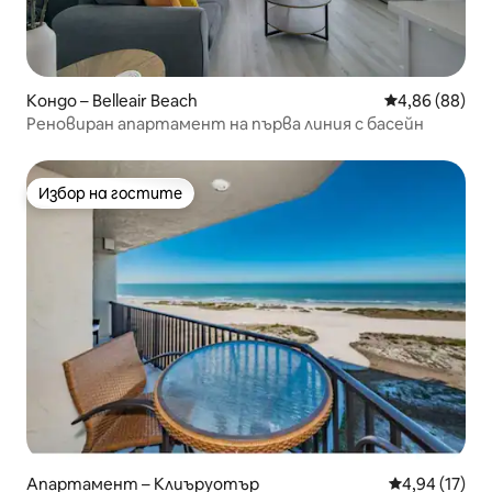
Кондо – Belleair Beach
Средна оценк
4,86 (88)
Реновиран апартамент на първа линия с басейн
Избор на гостите
Избор на гостите
Апартамент – Клиъруотър
Средна оценк
4,94 (17)