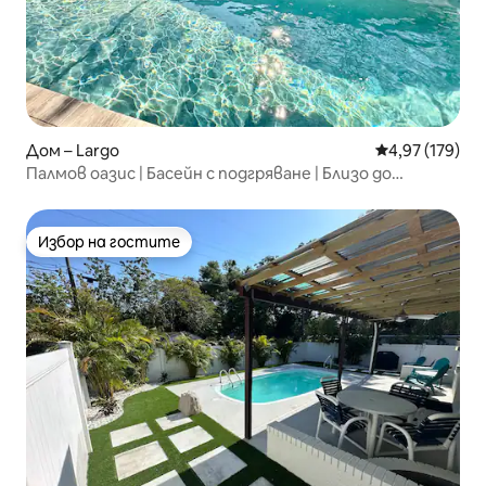
Дом – Largo
Средна оценка
4,97 (179)
Палмов оазис | Басейн с подгряване | Близо до
плажове
Избор на гостите
Избор на гостите