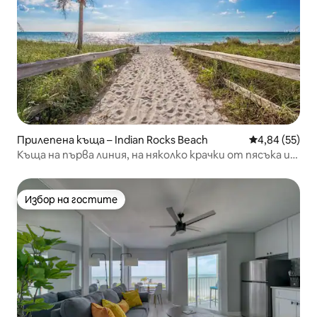
Прилепена къща – Indian Rocks Beach
Средна оценк
4,84 (55)
Къща на първа линия, на няколко крачки от пясъка и
залеза
Избор на гостите
Избор на гостите