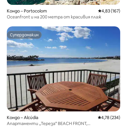
Кондо – Portocolom
Средна оценка
4,83 (167)
Oceanfront и на 200 метра от красивия плаж
Супердомакин
Супердомакин
Кондо – Alcúdia
Средна оценка
4,78 (234)
Апартаменти „Тереза“ BEACH FRONT,