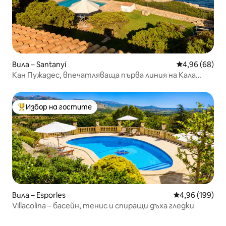
Вила – Santanyí
Средна оценк
4,96 (68)
Кан Пужадес, впечатляваща първа линия на Кала
д'Ор.
Избор на гостите
Най-популярен избор на гостите
Вила – Esporles
Средна оценка
4,96 (199)
Villacolina – басейн, тенис и спиращи дъха гледки