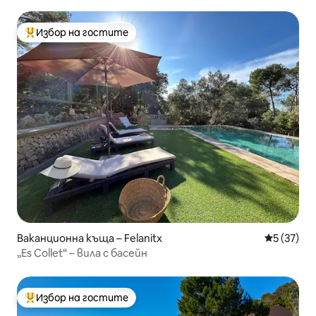
Избор на гостите
Най-популярен избор на гостите
Ваканционна къща – Felanitx
Средна оц
5 (37)
„Es Collet“ – вила с басейн
Избор на гостите
Най-популярен избор на гостите