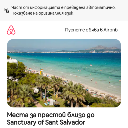
Пропускане
Част от информацията е преведена автоматично. 
към
Показване на оригиналния език
съдържанието
Пуснете обява в Airbnb
Места за престой близо до
Sanctuary of Sant Salvador