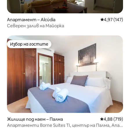
Апартамент – Alcúdia
Средна оценка
4,97 (147)
Северен залив на Майорка
Избор на гостите
Избор на гостите
Жилище под наем – Палма
Средна оценка
4,88 (719)
Апартаменти Borne Suites TI, център на Палма, Апа...