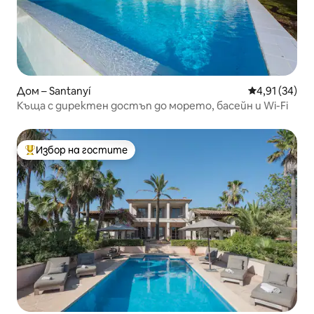
Дом – Santanyí
Средна оценк
4,91 (34)
Къща с директен достъп до морето, басейн и Wi-Fi
Избор на гостите
Най-популярен избор на гостите