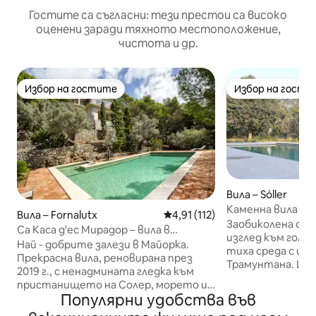
Гостите са съгласни: тези престои са високо
оценени заради тяхното местоположение,
чистота и др.
Избор на гостите
Избор на гости
Избор на гостите
Избор на гости
Вила – Sóller
Каменна вила с и
Вила – Fornalutx
Средна оценка: 4,91 от 5, 11
4,91 (112)
планината и ти
Заобиколена от 
Са Каса д'ес Мирадор – вила в
изглед към голям
долината Солер – Стун
Най - добрите залези в Майорка.
тиха среда с изг
Прекрасна вила, реновирана през
Трамунтана. Це
2019 г., с ненадмината гледка към
на пешеходно р
пристанището на Солер, морето и
се радва на обш
Популярни удобства във
планините. Къщата е изолирана (без
което включва м
съседи), но само на 5 минути с кола