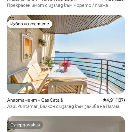
Прекрасен имот с изглед към морето / плажа
Избор на гостите
Избор на гостите
Апартамент – Cas Català
Средна оценка
4,91 (137)
Azul.Puntamar_Балкон с изглед към залива на Палма.
Супердомакин
Супердомакин