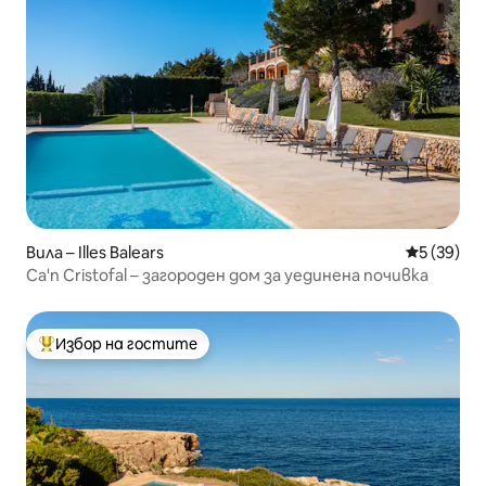
Вила – Illes Balears
Средна оц
5 (39)
Ca'n Cristofal – загороден дом за уединена почивка
Избор на гостите
Най-популярен избор на гостите