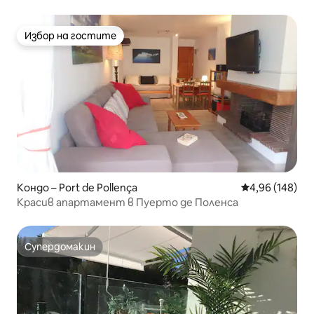
Апартамент...
Избор на гостите
Избор на гостите
Кондо – Port de Pollença
Средна оценка
4,96 (148)
Красив апартамент в Пуерто де Поленса
Супердомакин
Супердомакин