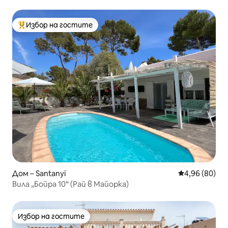
Избор на гостите
Най-популярен избор на гостите
Дом – Santanyí
Средна оценк
4,96 (80)
Вила „Бойра 10“ (Рай в Майорка)
Избор на гостите
Избор на гостите