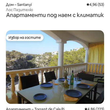
Дом – Santanyí
Средна оценк
4,96 (53)
Лос Пазителю
Апартаменти под наем с климатик
Избор на гостите
Избор на гостите
Апартамент – Torrent de Cala Pi
Средна оценка
4,86 (223)