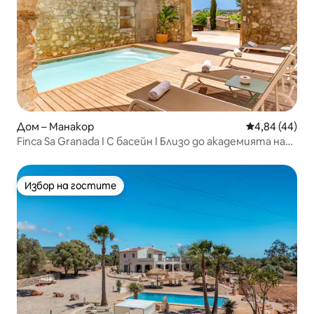
Дом – Манакор
Средна оценк
4,84 (44)
Finca Sa Granada I С басейн I Близо до академията на
Рафа Надал
Избор на гостите
Избор на гостите