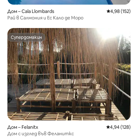
Дом – Cala Llombards
Средна оценка
4,98 (152)
Рай в Салмония и Ес Кало де Моро
Супердомакин
Супердомакин
Дом – Felanitx
Средна оценка
4,94 (128)
Дом с изглед във Феланиткс