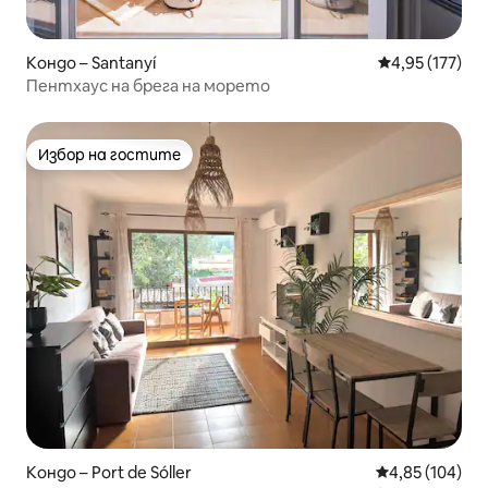
Кондо – Santanyí
Средна оценка
4,95 (177)
Пентхаус на брега на морето
Избор на гостите
Избор на гостите
Кондо – Port de Sóller
Средна оценка
4,85 (104)