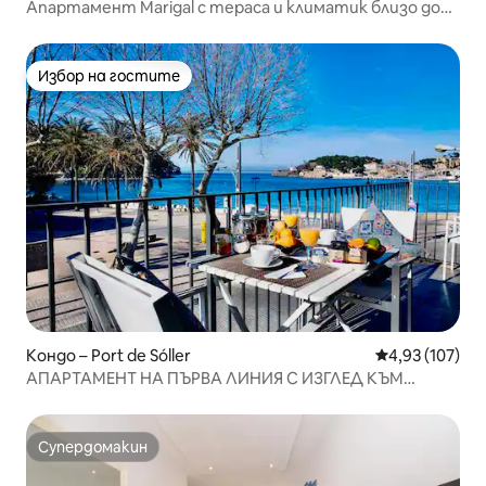
Апартамент Marigal с тераса и климатик близо до
морето
Избор на гостите
Избор на гостите
Кондо – Port de Sóller
Средна оценка
4,93 (107)
АПАРТАМЕНТ НА ПЪРВА ЛИНИЯ С ИЗГЛЕД КЪМ
МОРЕТО.
Супердомакин
Супердомакин