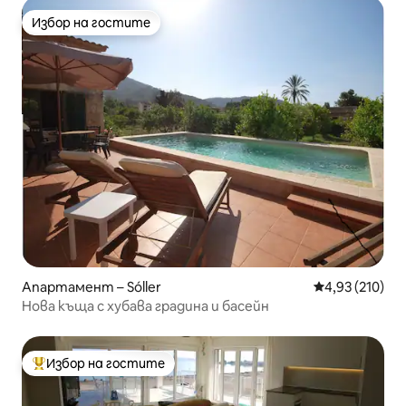
Избор на гостите
Избор на гостите
Апартамент – Sóller
Средна оценка
4,93 (210)
Нова къща с хубава градина и басейн
Избор на гостите
Най-популярен избор на гостите