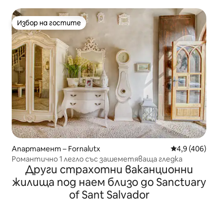
Избор на гостите
Избор на гостите
Апартамент – Fornalutx
Средна оценк
4,9 (406)
Романтично 1 легло със зашеметяваща гледка
Други страхотни ваканционни
жилища под наем близо до Sanctuary
of Sant Salvador