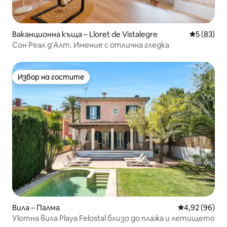
Ваканционна къща – Lloret de Vistalegre
Средна оц
5 (83)
Сон Реал д'Алт. Имение с отлична гледка
Избор на гостите
Избор на гостите
Вила – Палма
Средна оценк
4,92 (96)
Уютна вила Playa Felostal близо до плажа и летището