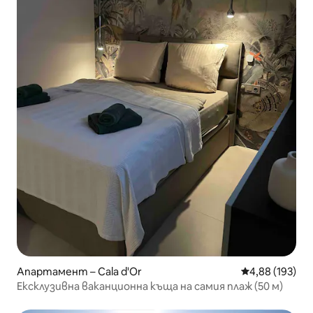
Апартамент – Cala d'Or
Средна оценка
4,88 (193)
Ексклузивна ваканционна къща на самия плаж (50 м)