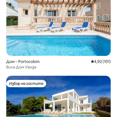
Дом – Portocolom
Средна оценка
4,92 (101)
Вила Дом Уанда
Избор на гостите
Избор на гостите