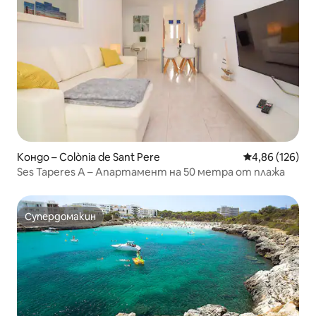
Кондо – Colònia de Sant Pere
Средна оценка
4,86 (126)
Ses Taperes A – Апартамент на 50 метра от плажа
Супердомакин
Супердомакин