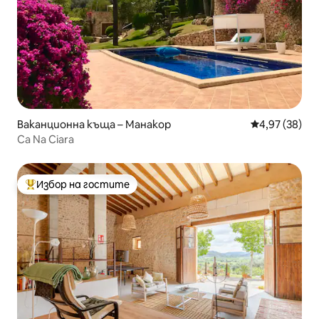
Ваканционна къща – Манакор
Средна оценк
4,97 (38)
Ca Na Ciara
Избор на гостите
Най-популярен избор на гостите