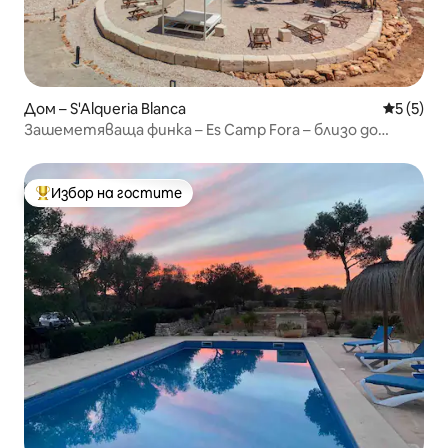
Дом – S'Alqueria Blanca
Средна о
5 (5)
Зашеметяваща финка – Es Camp Fora – близо до
Сантаньи
Избор на гостите
Най-популярен избор на гостите