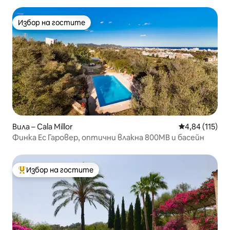
Избор на гостите
Избор на гостите
Вила – Cala Millor
Средна оценка
4,84 (115)
Финка Ес Гаровер, оптични влакна 800MB и басейн
Избор на гостите
Най-популярен избор на гостите