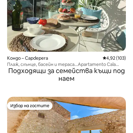
Кондо – Capdepera
Средна оценка
4,92 (103)
Плаж, слънце, басейн и тераса…Apartamento Cala
Подходящи за семейства къщи под
Agulla
наем
Избор на гостите
Избор на гостите