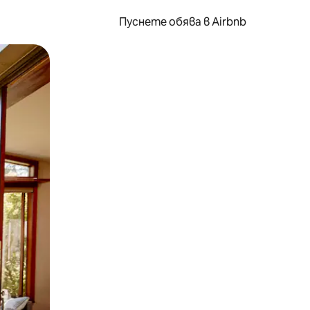
Пуснете обява в Airbnb
окосване или плъзгане.