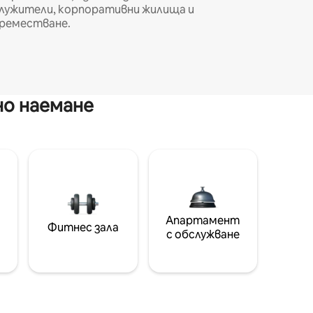
лужители, корпоративни жилища и
реместване.
но наемане
Апартамент
Фитнес зала
с обслужване