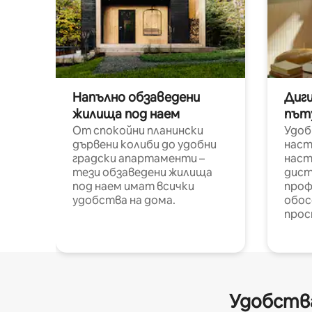
Напълно обзаведени
Диг
жилища под наем
път
От спокойни планински
Удоб
дървени колиби до удобни
наст
градски апартаменти –
наст
тези обзаведени жилища
дист
под наем имат всички
проф
удобства на дома.
обос
прос
Удобства