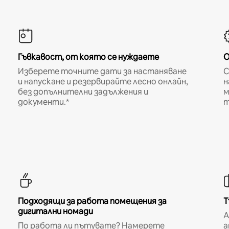
Гъвкавост, от която се нуждаете
О
Изберете точните дати за настаняване
С
и напускане и резервирайте лесно онлайн,
н
без допълнителни задължения и
м
документи.*
т
Подходящи за работа помещения за
Т
дигитални номади
A
По работа ли пътувате? Намерете
а