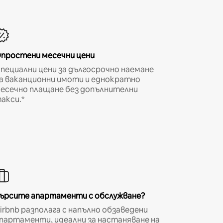
простени месечни цени
пециални цени за дългосрочно наемане
а ваканционни имоти и еднократно
есечно плащане без допълнителни
акси.*
ърсите апартаменти с обслужване?
irbnb разполага с напълно обзаведени
партаменти, идеални за настаняване на