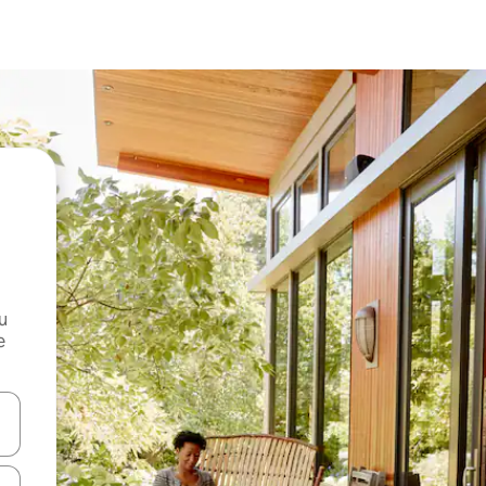
и
е
е клавишите със стрелки нагоре и надолу или навигирайте с д