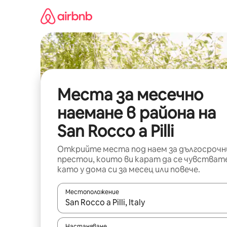
Пропускане
към
съдържанието
Места за месечно
наемане в района на
San Rocco a Pilli
Открийте места под наем за дългосрочн
престои, които ви карат да се чувстват
като у дома си за месец или повече.
Местоположение
Когато резултатите се покажат, използвайт
Настаняване