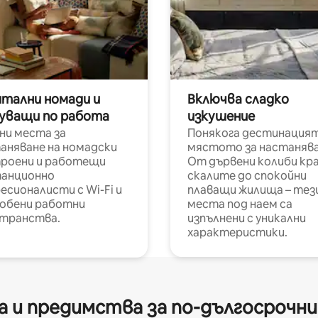
итални номади и
Включва сладко
уващи по работа
изкушение
ни места за
Понякога дестинацият
аняване на номадски
мястото за настанява
роени и работещи
От дървени колиби кр
анционно
скалите до спокойни
есионалисти с Wi-Fi и
плаващи жилища – тез
обени работни
места под наем са
транства.
изпълнени с уникални
характеристики.
 и предимства за по-дългосрочн