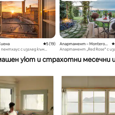
от 5, 11 отзива
Сиена
Средна оценка: 5 от 5, 19 отзива
5 (19)
Апартамент – Monteroni
С
d'Arbia
 пентхаус с изглед към
Апартамент „Red Rose“ с из
Дел Кампо“
Сиена.
ашен уют и страхотни месечни 