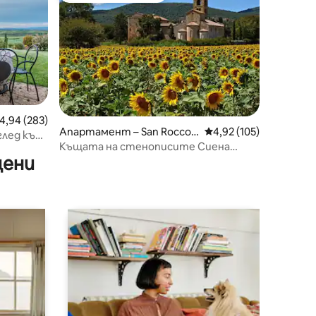
редна оценка: 4,94 от 5, 283 отзива
4,94 (283)
Апартамент – San Rocco a
Средна оценка: 4,92 
4,92 (105)
глед към
Pilli
Къщата на стенописите Сиена
цени
Тоскана