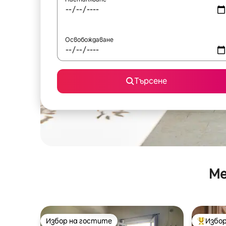
Освобождаване
Търсене
Ме
Избор на гостите
Избор
Избор на гостите
Най-поп