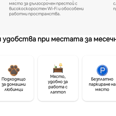
място за дългосрочен престой с
с
високоскоростен Wi-Fi и обособени
п
работни пространства.
 удобства при местата за месеч
Място,
Подходящо
Безплатно
удобно за
за домашни
паркиране на
работа с
любимци
място
лаптоп