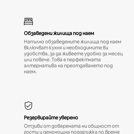
Обзаведени жилища под наем
Напълно обзаведените жилища под наем
включват кухня и необходимите ви
удобства, за да живеете удобно за месец
или повече. Това е перфектната
алтернатива на преотдаването под
наем.
Резервирайте уверено
Отзиви от доверената ни общност от
гости и денонощна поддръжка по време