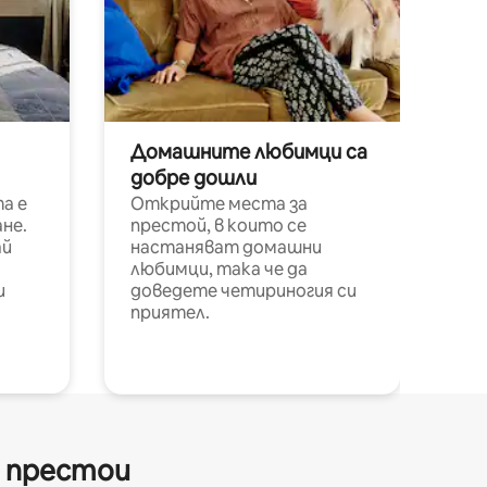
Домашните любимци са
добре дошли
а е
Открийте места за
не.
престой, в които се
ай
настаняват домашни
любимци, така че да
и
доведете четириногия си
приятел.
и престои