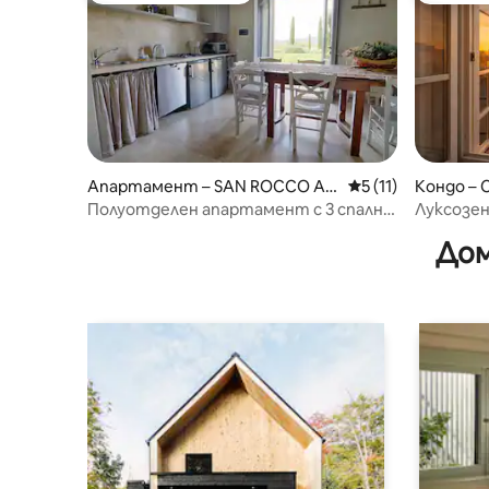
Апартамент – SAN ROCCO A P
Средна оценка: 5 
5 (11)
Кондо – 
ILLI - SOVICILLE
Полуотделен апартамент с 3 спални
Луксозен
и 2 бани
площад „
Дом