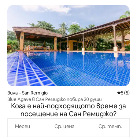
25 души
Вила – San Remigio
Средна о
5 (5)
Blue Agave в Сан Ремиджо побира 20 души
Кога е най-подходящото време за
посещение на Сан Ремиджо?
Месец
Ср. цена
Ср. темп.