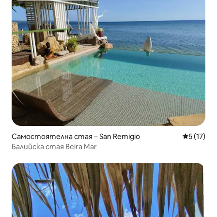
Самостоятелна стая – San Remigio
Средна оц
5 (17)
Балийска стая Beira Mar