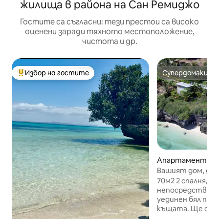
жилища в района на Сан Ремиджо
Гостите са съгласни: тези престои са високо
оценени заради тяхното местоположение,
чистота и др.
Избор на гостите
Супердомакин
Най-популярен избор на гостите
Супердомакин
Апартамент – 
Вашият дом, дал
Апартамент на 
70м2 2 спалня/2 баня апартамент в
непосредствена
уединен бял пяс
къщата. Ще обикнете мястото ни
заради : 35M2/375sq.ft тераса, в