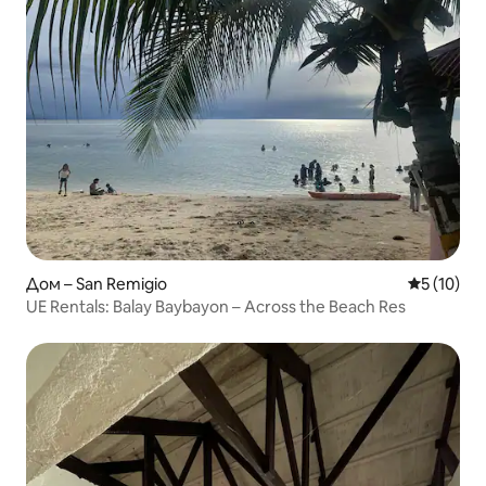
Дом – San Remigio
Средна оц
5 (10)
UE Rentals: Balay Baybayon – Across the Beach Res