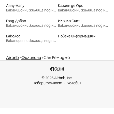
Лапу-Лапу
Кагаян де Оро
Ваканционни жилища под наем
Ваканционни жилища под наем
Град Давао
Илоило Сити
Ваканционни жилища под наем
Ваканционни жилища под наем
Баколод
Повече информация
Ваканционни жилища под наем
Airbnb
Филипини
Сан Ремиджо
© 2026 Airbnb, Inc.
Поверителност
Условия