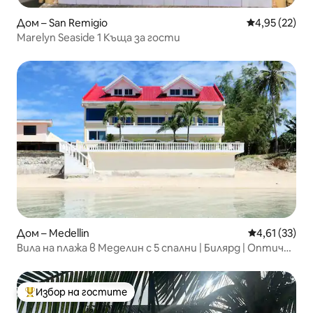
Дом – San Remigio
Средна оценк
4,95 (22)
Marelyn Seaside 1 Къща за гости
Дом – Medellin
Средна оценк
4,61 (33)
Вила на плажа в Меделин с 5 спални | Билярд | Оптичен
интернет 100Mbps
Избор на гостите
Най-популярен избор на гостите