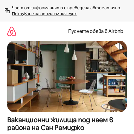
Пропускане
Част от информацията е преведена автоматично. 
към
Показване на оригиналния език
съдържанието
Пуснете обява в Airbnb
Ваканционни жилища под наем в
района на Сан Ремиджо