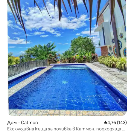
Дом – Catmon
Средна оценка
4,76 (143)
Ексклузивна къща за почивка в Катмон, подходяща за