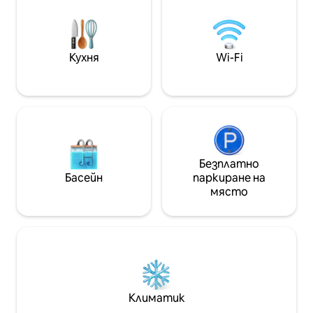
градината/частичен изглед към
морето. Близо до руините и
ресторант Pangpang. Плажът е
точно пред хижата. Preston
Кухня
Wi-Fi
Residence се намира на ниска скала с
достъп до плажа.
Безплатно
Басейн
паркиране на
място
Климатик