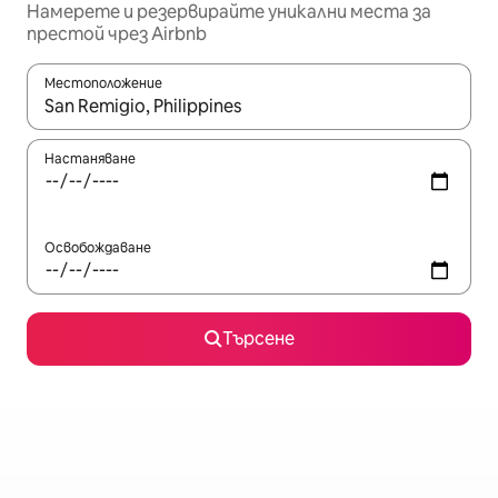
Намерете и резервирайте уникални места за
престой чрез Airbnb
Местоположение
Когато резултатите се покажат, използвайте клавишите 
Настаняване
Освобождаване
Търсене