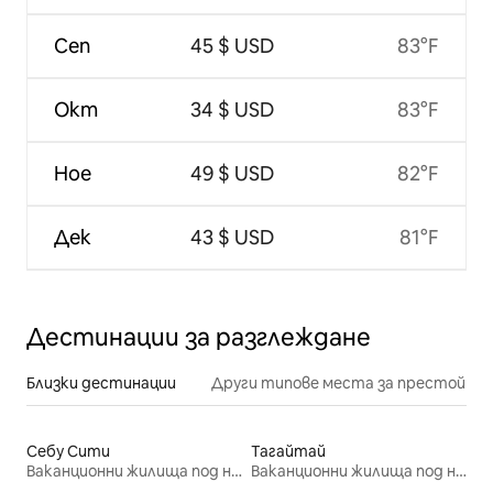
Сеп
45 $ USD
83°F
Окт
34 $ USD
83°F
Ное
49 $ USD
82°F
Дек
43 $ USD
81°F
Дестинации за разглеждане
Близки дестинации
Други типове места за престой
Себу Сити
Тагайтай
Ваканционни жилища под наем
Ваканционни жилища под наем