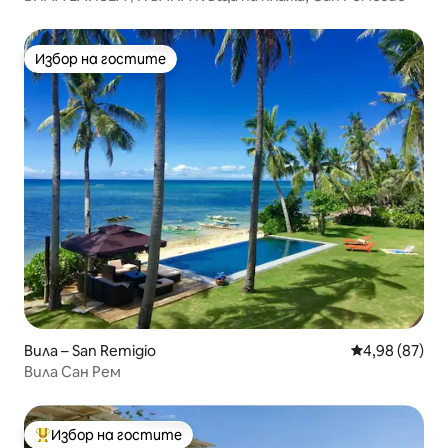
Избор на гостите
Избор на гостите
Вила – San Remigio
Средна оценк
4,98 (87)
Вила Сан Рем
Избор на гостите
Най-популярен избор на гостите