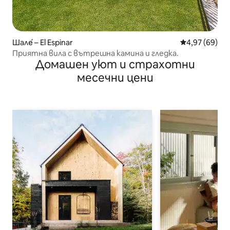
Шале́ – El Espinar
Средна оценк
4,97 (69)
Приятна вила с вътрешна камина и гледка.
Домашен уют и страхотни
месечни цени