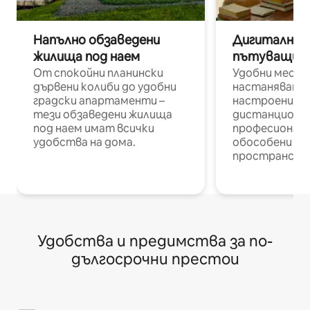
Напълно обзаведени
Дигитални н
жилища под наем
пътуващи п
От спокойни планински
Удобни места
дървени колиби до удобни
настаняване 
градски апартаменти –
настроени и
тези обзаведени жилища
дистанционн
под наем имат всички
професионалис
удобства на дома.
обособени р
пространств
Удобства и предимства за по-
дългосрочни престои