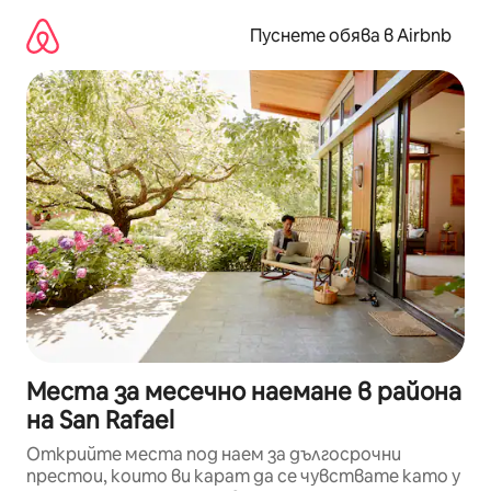
Пропускане
към
Пуснете обява в Airbnb
съдържанието
Места за месечно наемане в района
на San Rafael
Открийте места под наем за дългосрочни
престои, които ви карат да се чувствате като у