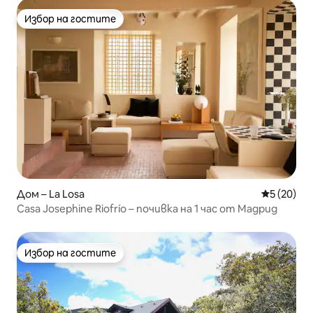
Избор на гостите
Избор на гостите
Дом – La Losa
Средна оц
5 (20)
Casa Josephine Riofrío – почивка на 1 час от Мадрид
Избор на гостите
Избор на гостите