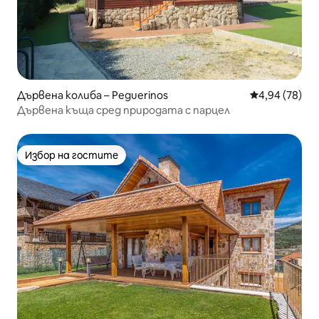
Дървена колиба – Peguerinos
Средна оценк
4,94 (78)
Дървена къща сред природата с парцел
Избор на гостите
Избор на гостите