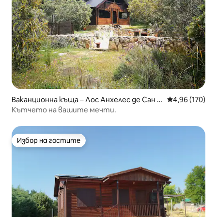
Ваканционна къща – Лос Анхелес де Сан Р
Средна оценка
4,96 (170)
афаел
Кътчето на вашите мечти.
Избор на гостите
Избор на гостите