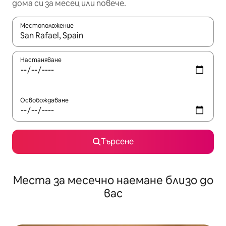
дома си за месец или повече.
Местоположение
Когато резултатите се покажат, използвайте клавишите 
Настаняване
Освобождаване
Търсене
Места за месечно наемане близо до
вас