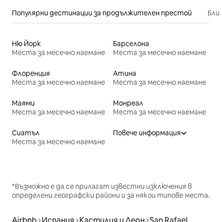
Популярни дестинации за продължителен престой
Бли
Ню Йорк
Барселона
Места за месечно наемане
Места за месечно наемане
Флоренция
Атина
Места за месечно наемане
Места за месечно наемане
Маями
Монреал
Места за месечно наемане
Места за месечно наемане
Сиатъл
Повече информация
Места за месечно наемане
*Възможно е да се прилагат известни изключения в
определени географски райони и за някои типове места.
Airbnb
Испания
Кастилия и Леон
San Rafael