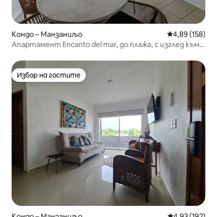
Кондо – Манзаниљо
Средна оценка
4,89 (158)
Апартамент Encanto del mar, до плажа, с изглед към
морето.
Избор на гостите
Избор на гостите
Кондо – Манзаниљо
Средна оценка
4,93 (192)