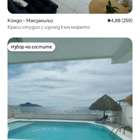
Кондо – Манзаниљо
Средна оценка
4,88 (259)
Краси студио с изглед към морето
Избор на гостите
Избор на гостите