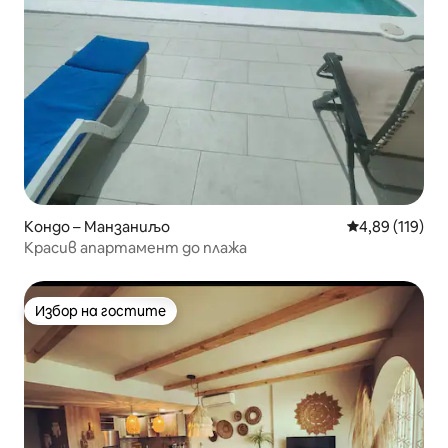
Кондо – Манзаниљо
Средна оценка
4,89 (119)
Красив апартамент до плажа
Избор на гостите
Избор на гостите