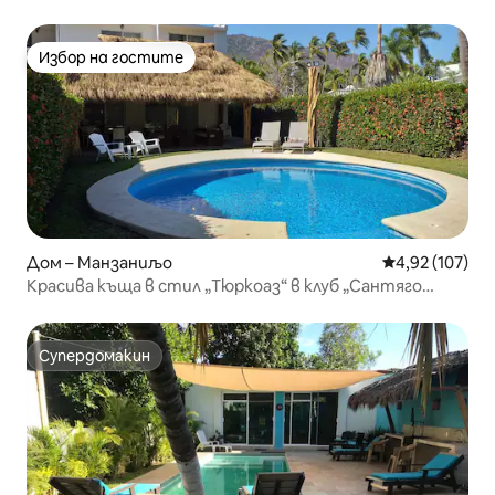
Избор на гостите
Избор на гостите
Дом – Манзаниљо
Средна оценка
4,92 (107)
Красива къща в стил „Тюркоаз“ в клуб „Сантяго
Мансанило“
Супердомакин
Супердомакин