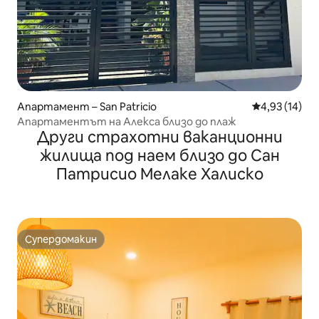
Апартамент – San Patricio
Средна оценк
4,93 (14)
Апартаментът на Алекса близо до плаж
Други страхотни ваканционни
жилища под наем близо до Сан
Патрисио Мелаке Халиско
Супердомакин
Супердомакин