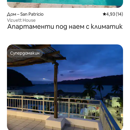
Дом – San Patricio
Средна оценк
4,93 (14)
Vizuett House
Апартаменти под наем с климатик
Супердомакин
Супердомакин