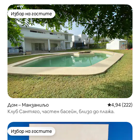
Избор на гостите
Избор на гостите
Дом – Манзаниљо
Средна оценка
4,94 (222)
Клуб Сантяго, частен басейн, близо до плажа.
Избор на гостите
Избор на гостите