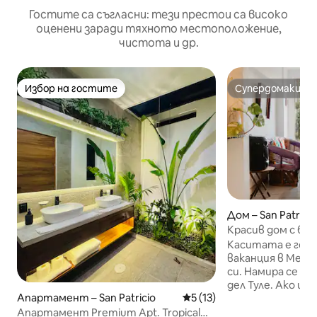
Гостите са съгласни: тези престои са високо
оценени заради тяхното местоположение,
чистота и др.
Избор на гостите
Супердомакин
Избор на гостите
Супердомакин
Дом – San Patricio
Красив дом с ба
Каситата е гото
ваканция в Мела
си. Намира се о
дел Туле. Ако ис
Апартамент – San Patricio
Средна оценка: 5 от 5, 13
5 (13)
отпуснете и да
място, на което
Апартамент Premium Apt. Tropical