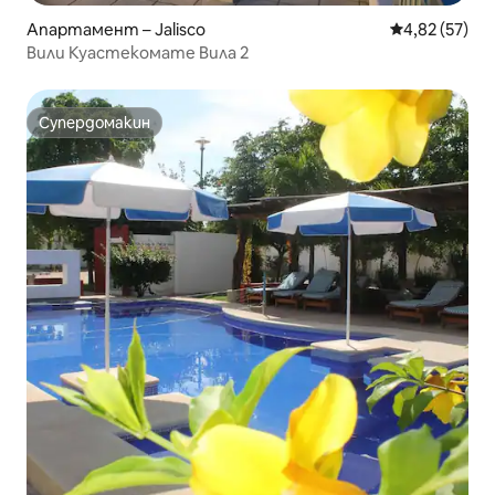
Апартамент – Jalisco
Средна оценк
4,82 (57)
Вили Куастекомате Вила 2
Супердомакин
Супердомакин