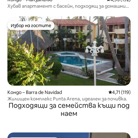
Хубав апартамент с басейн, подходящ за домашни
любимци,
Избор на гостите
Избор на гостите
Кондо – Barra de Navidad
Средна оценк
4,71 (119)
Жилищен комплекс Punta Arena, идеален за почивка.
Подходящи за семейства къщи под
наем