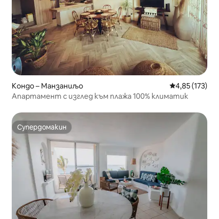
Кондо – Манзаниљо
Средна оценка
4,85 (173)
Апартамент с изглед към плажа 100% климатик
Супердомакин
Супердомакин