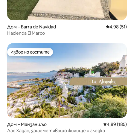
Дом – Barra de Navidad
Средна оценк
4,98 (51)
Hacienda El Marco
Избор на гостите
Избор на гостите
Дом – Манзаниљо
Средна оценка
4,89 (185)
Лас Хадас, зашеметяващо жилище и гледка