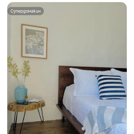
Супердомакин
Супердомакин