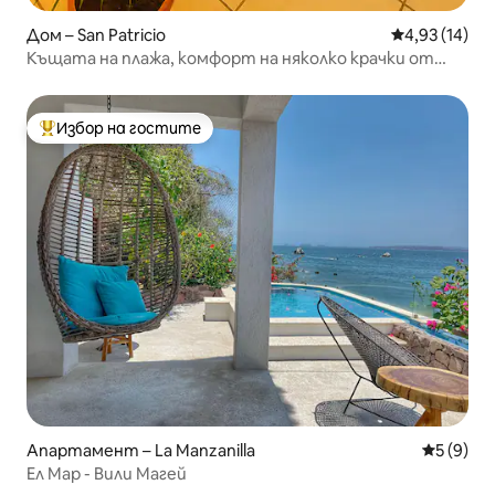
Дом – San Patricio
Средна оценк
4,93 (14)
Къщата на плажа, комфорт на няколко крачки от
морето.
Избор на гостите
Най-популярен избор на гостите
Апартамент – La Manzanilla
Средна о
5 (9)
Ел Мар - Вили Магей