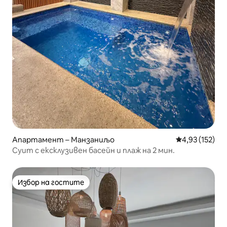
Апартамент – Манзаниљо
Средна оценка
4,93 (152)
Суит с ексклузивен басейн и плаж на 2 мин.
Избор на гостите
Избор на гостите