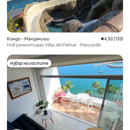
Кондо – Манзаниљо
Средна оценка
4,92 (133)
Нов ремонтиран Villas del Palmar - Manzanillo
Избор на гостите
Избор на гостите