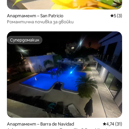
Апартамент – San Patricio
Средна о
5 (3)
Романтична почивка за двойки
Супердомакин
Супердомакин
Апартамент – Barra de Navidad
Средна оценк
4,74 (31)