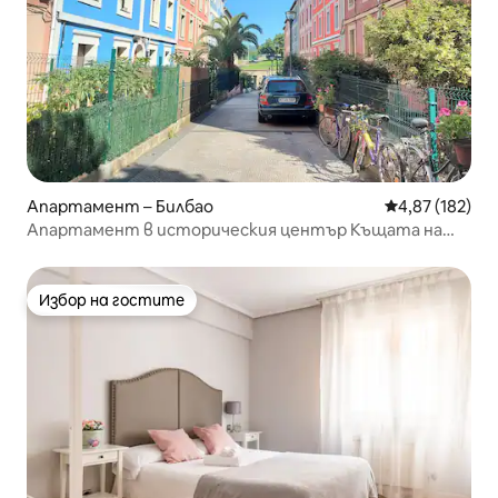
Апартамент – Билбао
Средна оценка
4,87 (182)
Апартамент в историческия център Къщата на
кръста 1
Избор на гостите
Избор на гостите