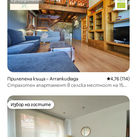
Супердомакин
Прилепена къща – Arrankudiaga
Средна оценка
4,76 (114)
Страхотен апартамент в селска местност на 15
минути от Билбао
Избор на гостите
Избор на гостите