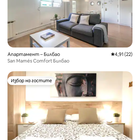
Апартамент – Билбао
Средна оценк
4,91 (22)
San Mamés Comfort Билбао
Избор на гостите
Избор на гостите