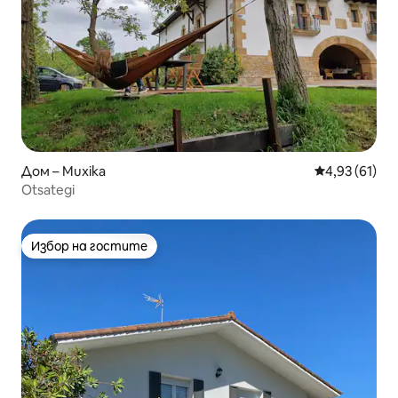
Дом – Muxika
Средна оценк
4,93 (61)
Otsategi
Избор на гостите
Избор на гостите