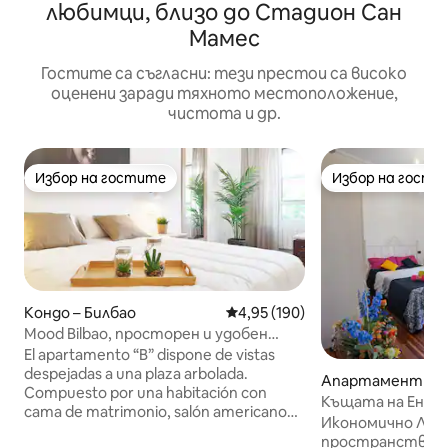
любимци, близо до Стадион Сан
Мамес
Гостите са съгласни: тези престои са високо
оценени заради тяхното местоположение,
чистота и др.
Избор на гостите
Избор на гости
Избор на гостите
Избор на гости
Кондо – Билбао
Средна оценка: 4,95 от 5, 190
4,95 (190)
Mood Bilbao, просторен и удобен
апартамент
El apartamento “B” dispone de vistas
despejadas a una plaza arbolada.
Апартамент – Б
Compuesto por una habitación con
Къщата на Енрик
cama de matrimonio, salón americano
град - икономиче
Икономично ЛИ
con sofá-cama y cocina, y cuarto de
пространство, 