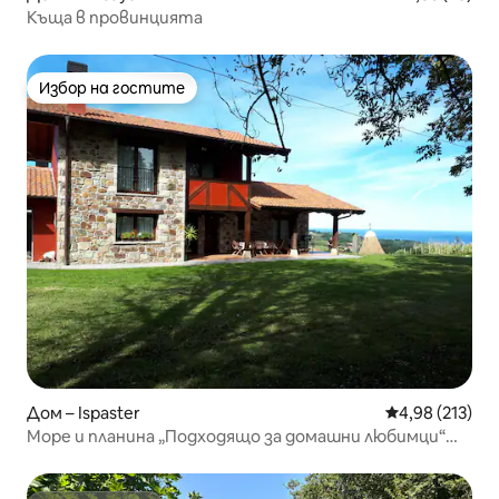
Къща в провинцията
Избор на гостите
Избор на гостите
Дом – Ispaster
Средна оценка
4,98 (213)
Море и планина „Подходящо за домашни любимци“
EBI00056