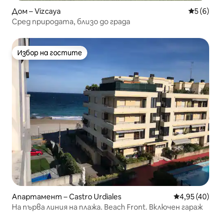
Дом – Vizcaya
Средна о
5 (6)
Сред природата, близо до града
Избор на гостите
Избор на гостите
Апартамент – Castro Urdiales
Средна оценк
4,95 (40)
На първа линия на плажа. Beach Front. Включен гараж