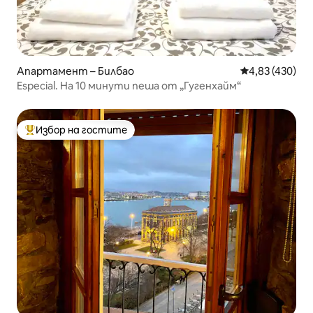
Апартамент – Билбао
Средна оценка
4,83 (430)
Especial. На 10 минути пеша от „Гугенхайм“
Избор на гостите
Най-популярен избор на гостите