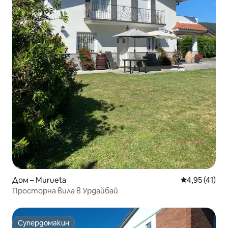
Дом – Murueta
Средна оценк
4,95 (41)
Просторна вила в Урдайбай
Супердомакин
Супердомакин