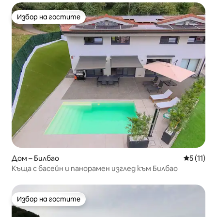
Избор на гостите
Избор на гостите
Дом – Билбао
Средна оц
5 (11)
Къща с басейн и панорамен изглед към Билбао
Избор на гостите
Избор на гостите