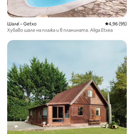
Шале́ – Getxo
Средна оценк
4,96 (95)
Хубаво шале на плажа и в планината. Aliga Etxea