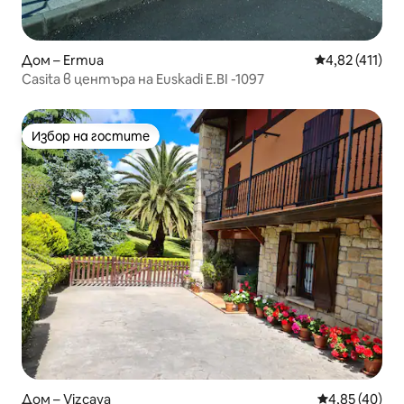
Дом – Ermua
Средна оценка
4,82 (411)
Casita в центъра на Euskadi E.BI -1097
Избор на гостите
Избор на гостите
Дом – Vizcaya
Средна оценк
4,85 (40)