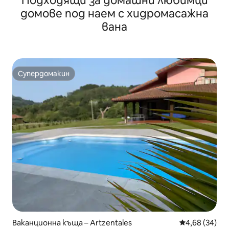
Подходящи за домашни любимци
домове под наем с хидромасажна
вана
Супердомакин
Супердомакин
Ваканционна къща – Artzentales
Средна оценк
4,68 (34)