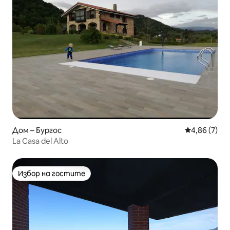
Дом – Бургос
Средна оцен
4,86 (7)
La Casa del Alto
Избор на гостите
Избор на гостите