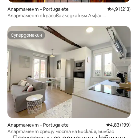
Апартамент – Portugalete
Средна оценка
4,91 (213)
Апартамент с красива гледка към Алфан
Билбао,Португалия
Супердомакин
Супердомакин
Апартамент – Portugalete
Средна оценка
4,83 (199)
Апартамент срещу моста на Бискайя, Билбао