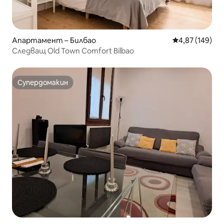
Апартамент – Билбао
Средна оценка
4,87 (149)
Следващ Old Town Comfort Bilbao
Супердомакин
Супердомакин