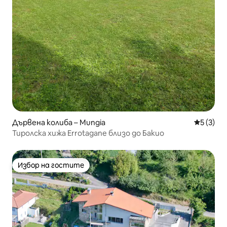
Дървена колиба – Mungia
Средна о
5 (3)
Тиролска хижа Errotagane близо до Бакио
Избор на гостите
Избор на гостите