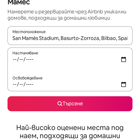
Мамес
Намерете и резервирайте чрез Airbnb уникални
домове, подходящи за домашни любимци
Местоположение
Когато резултатите се покажат, използвайте клавишите 
Настаняване
Освобождаване
Търсене
Най-високо оценени места под
наем, подходящи за домашни