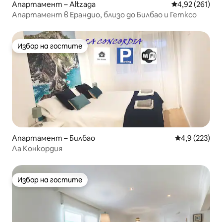
Апартамент – Altzaga
Средна оценка
4,92 (261)
Апартамент в Ерандио, близо до Билбао и Гетксо
Избор на гостите
Избор на гостите
Апартамент – Билбао
Средна оценк
4,9 (223)
Ла Конкордия
Избор на гостите
Избор на гостите