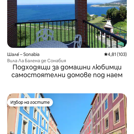
Шале́ – Sonabia
Средна оценка
4,81 (103)
Вила Ла Балена де Сонабия
Подходящи за домашни любимци
самостоятелни домове под наем
Избор на гостите
Избор на гостите