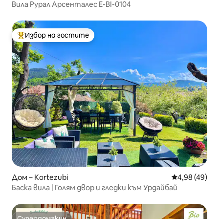
Вила Рурал Арсенталес E-BI-0104
Избор на гостите
Най-популярен избор на гостите
Дом – Kortezubi
Средна оценк
4,98 (49)
Баска вила | Голям двор и гледки към Урдайбай
Супердомакин