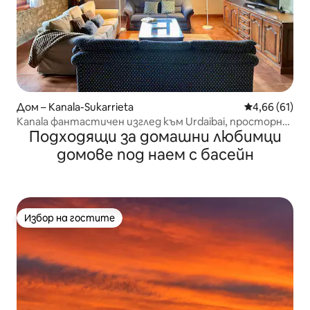
Дом – Kanala-Sukarrieta
Средна оценк
4,66 (61)
Kanala фантастичен изглед към Urdaibai, просторна
Подходящи за домашни любимци
градина
домове под наем с басейн
Избор на гостите
Избор на гостите