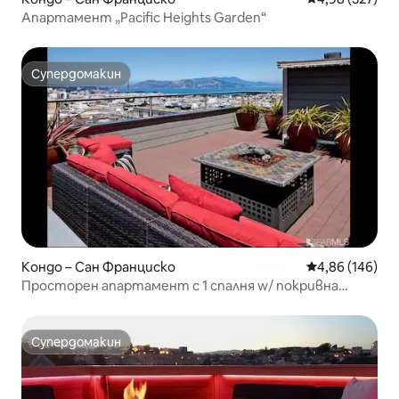
Апартамент „Pacific Heights Garden“
Супердомакин
Супердомакин
Кондо – Сан Франциско
Средна оценка
4,86 (146)
Просторен апартамент с 1 спалня w/ покривна
тераса в Ноб Хил
Супердомакин
Супердомакин