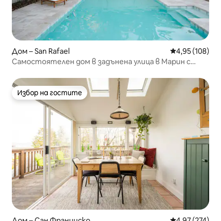
Дом – San Rafael
Средна оценка
4,95 (108)
Самостоятелен дом в задънена улица в Марин с
басейн
Избор на гостите
Избор на гостите
Дом – Сан Франциско
Средна оценка
4,97 (274)