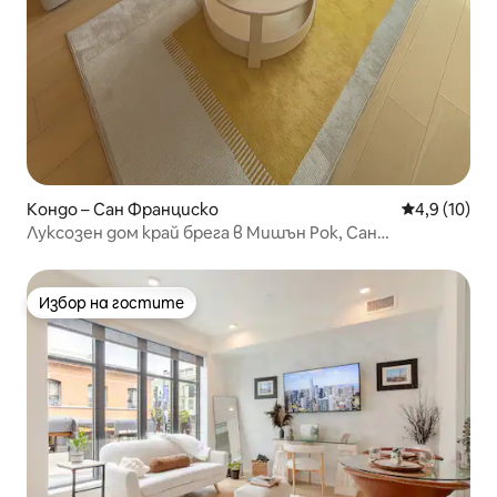
Кондо – Сан Франциско
Средна оцен
4,9 (10)
Луксозен дом край брега в Мишън Рок, Сан
Франциско
Избор на гостите
Избор на гостите