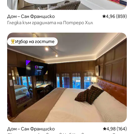
Дом – Сан Франциско
Средна оценка
4,96 (859)
Гледка към градината на Потреро Хил
Избор на гостите
Най-популярен избор на гостите
Дом – Сан Франциско
Средна оценка
4,98 (164)