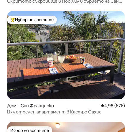
Скритото съкровище в Ноб Хил в сърцето на Сан
Франциско
Избор на гостите
Най-популярен избор на гостите
Дом – Сан Франциско
Средна оценка
4,98 (676)
Цял отделен апартамент в Кастро Оазис
Избор на гостите