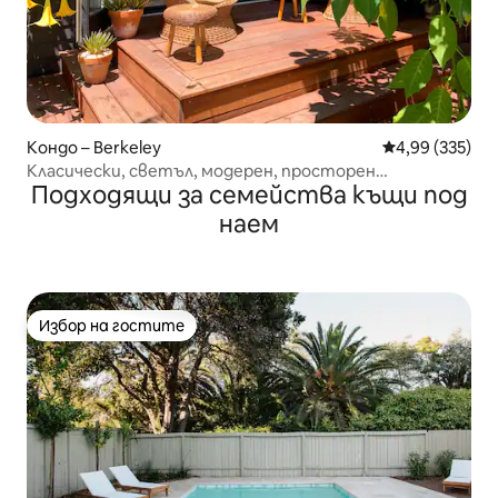
Кондо – Berkeley
Средна оценка
4,99 (335)
Класически, светъл, модерен, просторен
Подходящи за семейства къщи под
апартамент с 1 спалня и 1 баня
наем
Избор на гостите
Избор на гостите