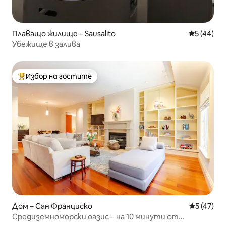
Плаващо жилище – Sausalito
Средна оц
5 (44)
Убежище в залива
Избор на гостите
Най-популярен избор на гостите
Дом – Сан Франциско
Средна оц
5 (47)
Средиземноморски оазис – на 10 минути от