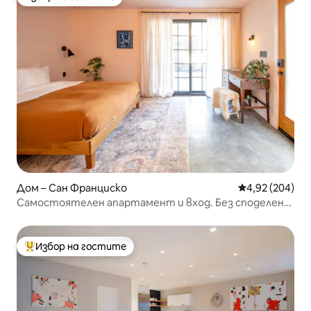
Избор на гостите
Дом – Сан Франциско
Средна оценка
4,92 (204)
Самостоятелен апартамент и вход. Без споделено
пространство.
Избор на гостите
Най-популярен избор на гостите