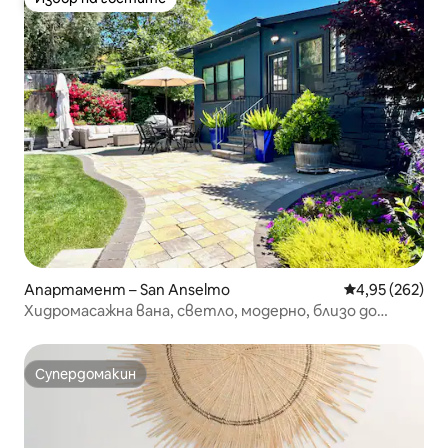
Избор на гостите
Апартамент – San Anselmo
Средна оценка
4,95 (262)
Хидромасажна вана, светло, модерно, близо до
центъра
Супердомакин
Супердомакин