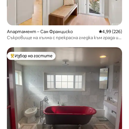
Апартамент – Сан Франциско
Средна оценка
4,99 (226)
Съкровище на хълма с прекрасна гледка към града и
залива
Избор на гостите
Най-популярен избор на гостите