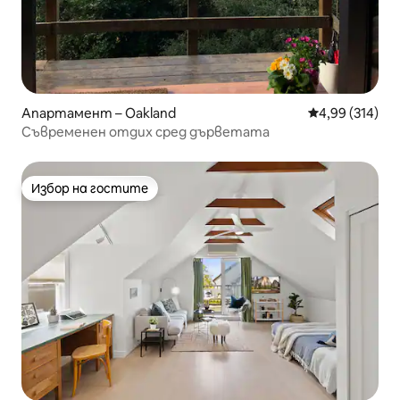
Апартамент – Oakland
Средна оценка
4,99 (314)
Съвременен отдих сред дърветата
Избор на гостите
Избор на гостите