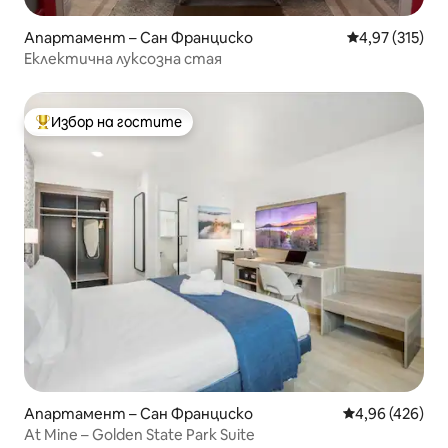
Апартамент – Сан Франциско
Средна оценка
4,97 (315)
Еклектична луксозна стая
Избор на гостите
Най-популярен избор на гостите
Апартамент – Сан Франциско
Средна оценка
4,96 (426)
At Mine – Golden State Park Suite