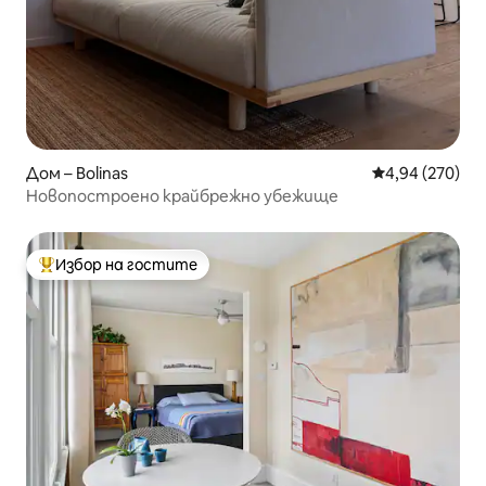
Дом – Bolinas
Средна оценка
4,94 (270)
Новопостроено крайбрежно убежище
Избор на гостите
Най-популярен избор на гостите