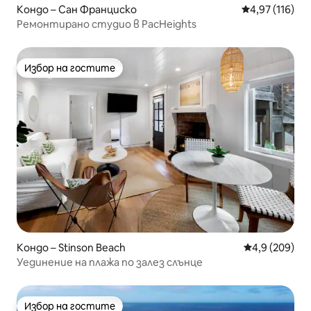
Кондо – Сан Франциско
Средна оценка
4,97 (116)
Ремонтирано студио в PacHeights
Избор на гостите
Избор на гостите
Кондо – Stinson Beach
Средна оценк
4,9 (209)
Уединение на плажа по залез слънце
Избор на гостите