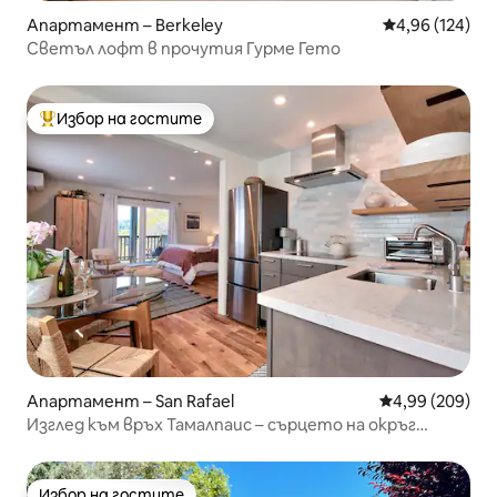
Апартамент – Berkeley
Средна оценка
4,96 (124)
Светъл лофт в прочутия Гурме Гето
Избор на гостите
Най-популярен избор на гостите
Апартамент – San Rafael
Средна оценка
4,99 (209)
Изглед към връх Тамалпаис – сърцето на окръг
Марин
Избор на гостите