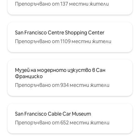
Препоръчвано от 137 местни жители
пътуване или на приключение в
района на залива, основният дом Bay
Breeze предлага удобно и
привлекателно място, където да се
отпуснете и да се насладите на
San Francisco Centre Shopping Center
тази уникална крайбрежна общност.
Имайте предвид: в зоната на
Препоръчвано от 1109 местни жители
трапезарията има един климатик
Музей на модерното изкуство в Сан
Франциско
Препоръчвано от 934 местни жители
San Francisco Cable Car Museum
Препоръчвано от 652 местни жители