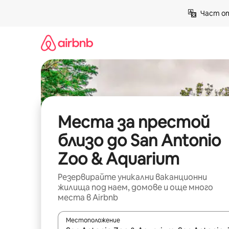
Пропускане
Част от
към
съдържанието
Места за престой
близо до San Antonio
Zoo & Aquarium
Резервирайте уникални ваканционни
жилища под наем, домове и още много
места в Airbnb
Местоположение