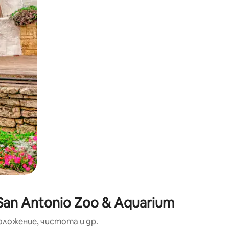
окосване или плъзгане.
an Antonio Zoo & Aquarium
оложение, чистота и др.