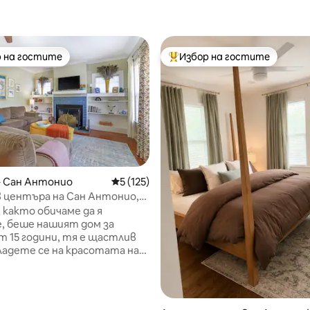
 на гостите
Избор на гостите
улярен избор на гостите
Най-популярен избор на гос
т 5, 206 отзива
– Сан Антонио
Средна оценка: 5 от 5, 125 отзива
5 (125)
в центъра на Сан Антонио,
, както обичаме да я
, беше нашият дом за
т 15 години, тя е щастлив
ладете се на красотата на
ски дом с модерни
ия и удобства -
лно просторна кухня,
пални, стаи за игри, къща на