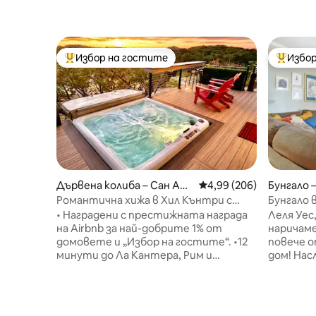
Избор на гостите
Избор
Най-популярен избор на гостите
Най-поп
Дървена колиба – Сан Ан
Средна оценка: 4,99 о
4,99 (206)
Бунгало 
тонио
Романтична хижа в Хил Кънтри с
Бунгало 
самостоятелна хидромасажна вана
Тексас!
• Наградени с престижната награда
Леля Уес
на Airbnb за най-добрите 1% от
наричаме
домовете и „Избор на гостите“. •12
повече о
минути до Ла Кантера, Рим и
дом! Нас
Фиеста Тексас. 25 минути до
историче
центъра/Ривъруолк и SeaWorld (в
подобрен
процес на изчакване на трафик) •
включите
Отпуснете се в хидромасажната
големи с