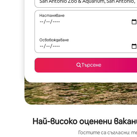
Когато резултатите се покажат, използвайт
Настаняване
Освобождаване
Търсене
Най-високо оценени вакан
Гостите са съгласни: т