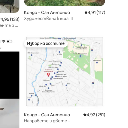
Кондо – Сан Антонио
Средна оценка: 4,91 
4,91 (117)
Художествена къща III
редна оценка: 4,95 от 5, 138 отзива
4,95 (138)
Избор на гостите
тите
Избор на гостите
Кондо – Сан Антонио
Средна оценка: 4,92 
4,92 (251)
Направете и двете –
дипломирането в авиобаза „Лакланд“