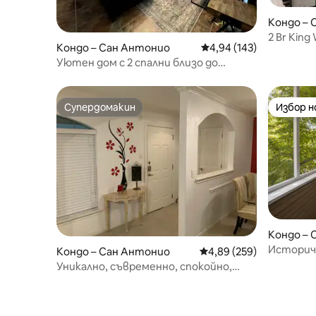
Кондо – 
2 Br King
Кондо – Сан Антонио
Средна оценка: 4,94 о
4,94 (143)
Walk/Eate
Уютен дом с 2 спални близо до
медицински център
Супердомакин
Избор 
Супердомакин
Избор 
Кондо – 
Историче
Кондо – Сан Антонио
Средна оценка: 4,89 о
4,89 (259)
Допускат
Уникално, съвременно, спокойно,
Разходка
перфектно разположено