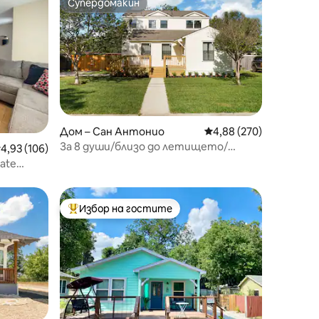
Супердомакин
Супердомакин
Дом – Сан Антонио
Средна оценка: 4,88 
4,88 (270)
За 8 души/близо до летището/
редна оценка: 4,93 от 5, 106 отзива
4,93 (106)
центъра/Аламо Хайтс
ate
Избор на гостите
тите
Най-популярен избор на гостите