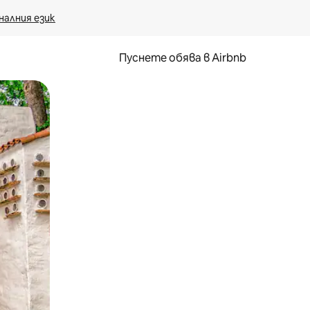
налния език
Пуснете обява в Airbnb