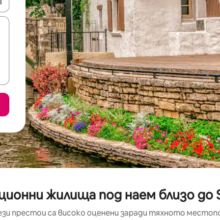
е клавишите със стрелки нагоре и надолу или навигирайте с д
ционни жилища под наем близо до S
ези престои са високо оценени заради тяхното местоп