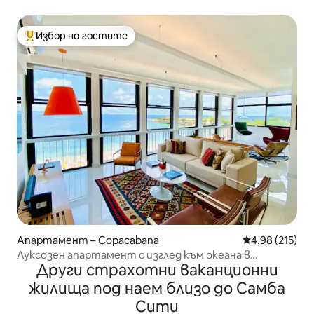
Избор на гостите
Най-популярен избор на гостите
Апартамент – Copacabana
Средна оценка
4,98 (215)
Луксозен апартамент с изглед към океана в
Други страхотни ваканционни
Копакабана
жилища под наем близо до Самба
Сити