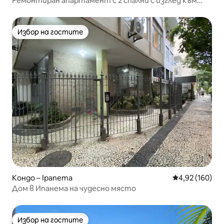
Ремонтиран апартамент с 2 спални с изглед към
плажа
Избор на гостите
Избор на гостите
Кондо – Ipanema
Средна оценка
4,92 (160)
Дом в Ипанема на чудесно място
Избор на гостите