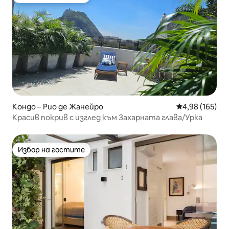
Избор на гостите
Кондо – Рио де Жанейро
Средна оценка
4,98 (165)
Красив покрив с изглед към Захарната глава/Урка
Избор на гостите
Избор на гостите