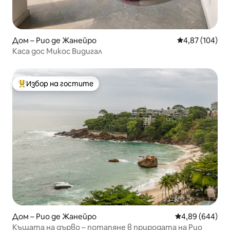
Дом – Рио де Жанейро
Средна оценка
4,87 (104)
Каса дос Микос Видигал
Избор на гостите
Най-популярен избор на гостите
Дом – Рио де Жанейро
Средна оценка
4,89 (644)
Къщата на дърво – потапяне в природата на Рио