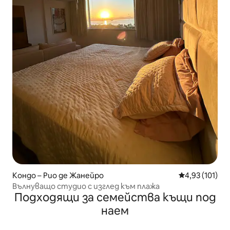
Кондо – Рио де Жанейро
Средна оценка
4,93 (101)
Вълнуващо студио с изглед към плажа
Подходящи за семейства къщи под
наем