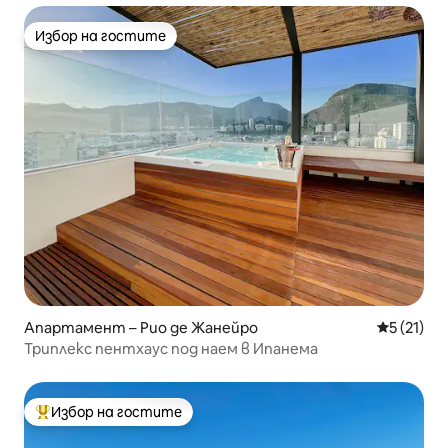
Избор на гостите
Избор на гостите
Апартамент – Рио де Жанейро
Средна оц
5 (21)
Триплекс пентхаус под наем в Ипанема
Избор на гостите
Най-популярен избор на гостите