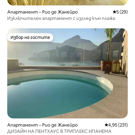
Апартамент – Рио де Жанейро
Средна оц
5 (29)
Изключителен апартамент с изглед към плажа
Избор на гостите
Избор на гостите
Апартамент – Рио де Жанейро
Средна оценка
4,95 (231)
ДИЗАЙН НА ПЕНТХАУС В ТРИПЛЕКС ИПАНЕМА