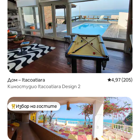
Дом – Itacoatiara
Средна оценка
4,97 (205)
Киностудио Itacoatiara Design 2
Избор на гостите
Най-популярен избор на гостите