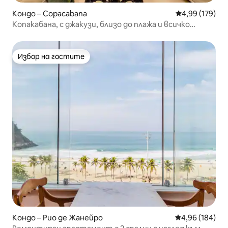
Кондо – Copacabana
Средна оценка
4,99 (179)
Копакабана, с джакузи, близо до плажа и всичко
останало!
Избор на гостите
Избор на гостите
Кондо – Рио де Жанейро
Средна оценка
4,96 (184)