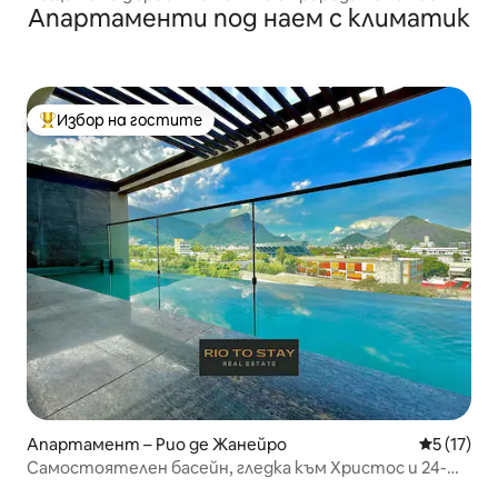
Апартаменти под наем с климатик
Избор на гостите
Най-популярен избор на гостите
Апартамент – Рио де Жанейро
Средна оц
5 (17)
Самостоятелен басейн, гледка към Христос и 24-
часова рецепция