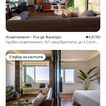
Апартамент – Рио де Жанейро
Средна оцен
4,9 (10)
Удобен апартамент, VLT пред вратата, до 4 Centro
RJ
Избор на гостите
Най-популярен избор на гостите