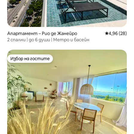
Апартамент – Рио де Жанейро
Средна оценк
4,96 (28)
2 спални | до 6 души | Метро и басейн
Избор на гостите
Избор на гостите