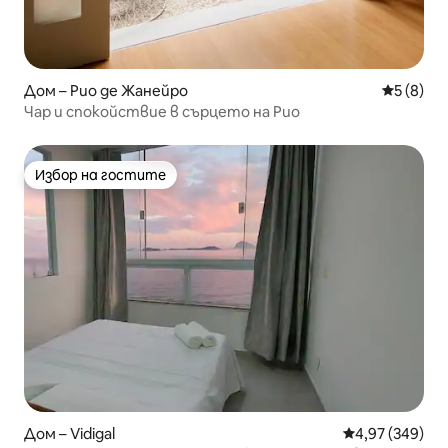
Дом – Рио де Жанейро
Средна о
5 (8)
Чар и спокойствие в сърцето на Рио
Избор на гостите
Избор на гостите
Дом – Vidigal
Средна оценка
4,97 (349)