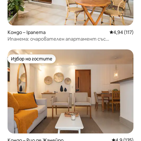
Кондо – Ipanema
Средна оценка
4,94 (117)
Ипанема: очарователен апартамент със
самостоятелен басейн
Избор на гостите
Избор на гостите
Кондо – Рио де Жанейро
Средна оценк
4,9 (135)