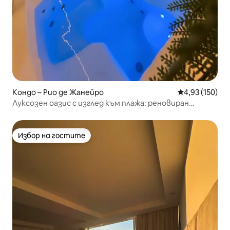
Кондо – Рио де Жанейро
Средна оценка
4,93 (150)
Луксозен оазис с изглед към плажа: реновиран
пентхаус!
Избор на гостите
Избор на гостите