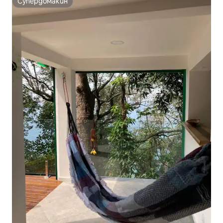
Супердомакин
Супердомакин