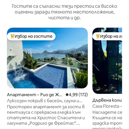
Гостите са съгласни: тези престои са високо
оценени заради тяхното местоположение,
чистота и др.
Избор на гостите
Избор на гос
Най-популярен избор на гостите
Най-популярен 
Апартамент – Рио де Жа
Средна оценка: 4,99 от 5, 172
4,99 (172)
нейро
Дървена колиба –
Луксозен покрив с басейн, сауна и
Жанейро
уединение.
Casa Floresta – г
Просторен апартамент за гости в
към океана
пентхауса с прекрасна гледка към
Насладете се на 
статуята на Христос Спасителя и
Къщата се намир
лагуната „Родриго де Фрейтас“.
градска тропичес
Разполага с голяма външна площ с
много спокойств