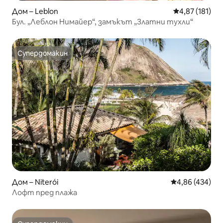
Дом – Leblon
Средна оценка
4,87 (181)
Бул. „Леблон Нимайер“, замъкът „Златни тухли“
Супердомакин
Супердомакин
Дом – Niterói
Средна оценка
4,86 (434)
Лофт пред плажа