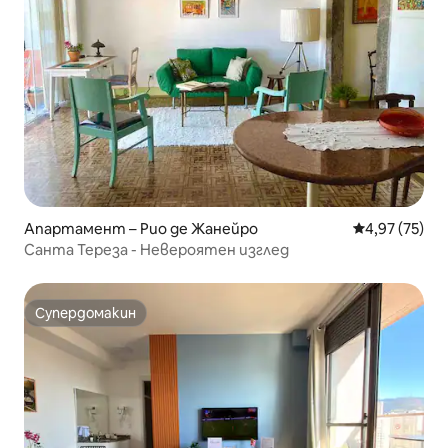
Апартамент – Рио де Жанейро
Средна оценк
4,97 (75)
Санта Тереза - Невероятен изглед
Супердомакин
Супердомакин