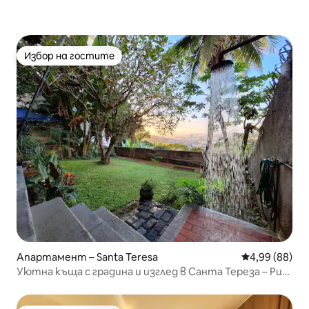
Избор на гостите
Избор на гостите
Апартамент – Santa Teresa
Средна оценк
4,99 (88)
Уютна къща с градина и изглед в Санта Тереза – Рио
де Жанейро