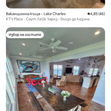
Ваканционна къща – Lake Charles
Средна оценк
4,85 (46)
KT's Place - Саут Лейк Чарлз - близо до казина
Избор на гостите
Избор на гостите