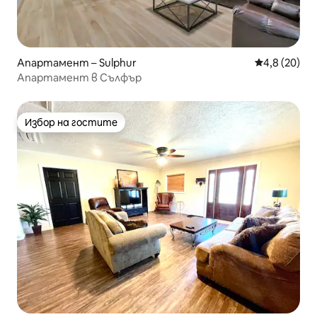
Апартамент – Sulphur
Средна оцен
4,8 (20)
Апартамент в Сълфър
Избор на гостите
Избор на гостите