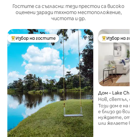
Гостите са съгласни: тези престои са високо
оценени заради тяхното местоположение,
чистота и др.
Избор на гостите
Избор на гос
Най-популярен избор на гостите
Най-популярен 
Дом – Lake Charl
Нов, светъл, сти
офис в центъра 
Този дом е на по 
е близо до всичк
нуждаете, от к
или желаете в е
Всичко, което е
да предложи, е в