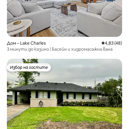
Дом – Lake Charles
Средна оценк
4,83 (48)
3 минути до казино | Басейн и хидромасажна вана
Избор на гостите
Избор на гостите