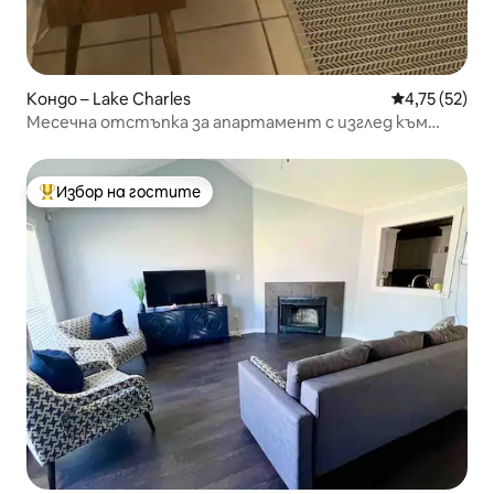
Кондо – Lake Charles
Средна оценк
4,75 (52)
Месечна отстъпка за апартамент с изглед към
центъра на града
Избор на гостите
Най-популярен избор на гостите