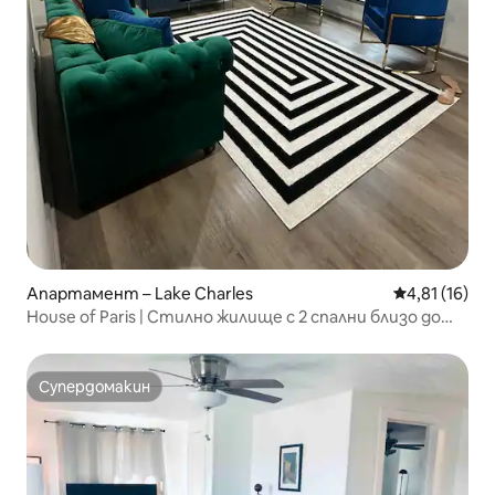
Апартамент – Lake Charles
Средна оценк
4,81 (16)
House of Paris | Стилно жилище с 2 спални близо до
центъра на Лос Кабо
Супердомакин
Супердомакин