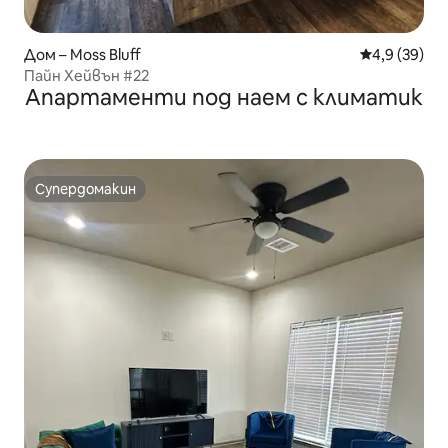
Дом – Moss Bluff
Средна оцен
4,9 (39)
Пайн Хейвън #22
Апартаменти под наем с климатик
Супердомакин
Супердомакин