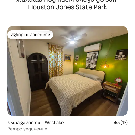
Houston Jones State Park
Избор на гостите
Избор на гостите
Къща за гости – Westlake
Средна оц
5 (13)
Ретро уединение