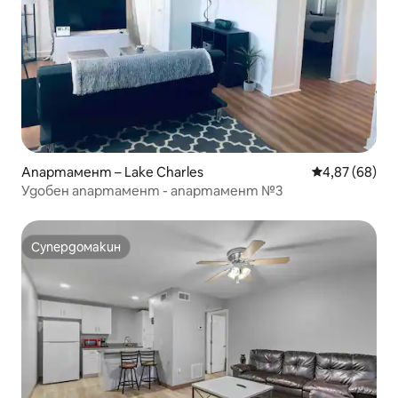
Апартамент – Lake Charles
Средна оценк
4,87 (68)
Удобен апартамент - апартамент №3
Супердомакин
Супердомакин