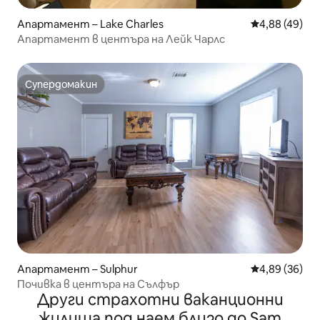
Апартамент – Lake Charles
Средна оценк
4,88 (49)
Апартамент в центъра на Лейк Чарлс
Супердомакин
Супердомакин
Апартамент – Sulphur
Средна оценк
4,89 (36)
Почивка в центъра на Сълфър
Други страхотни ваканционни
жилища под наем близо до Sam