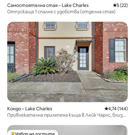
Самостоятелна стая – Lake Charles
Средна оц
5 (22)
Отпускаща 1 спалня с удобства (отделна стая)
Кондо – Lake Charles
Средна оценка
4,74 (144)
Привлекателна прилепена къща в Лейк Чарлс, близо
до Макнийз
Избор на гостите