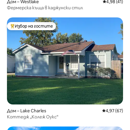
Дом – Westlake
Средна оценк
4,98 (41)
Фермерска къща в каджунски стил
Избор на гостите
Най-популярен избор на гостите
Дом – Lake Charles
Средна оценк
4,97 (67)
Коттедж „Колеж Оукс“