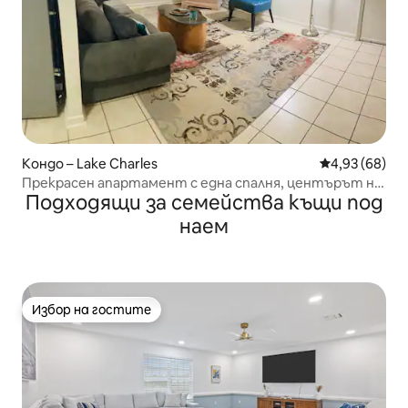
Кондо – Lake Charles
Средна оценк
4,93 (68)
Прекрасен апартамент с една спалня, центърът на
Подходящи за семейства къщи под
Лейк Чарлс
наем
Избор на гостите
Избор на гостите