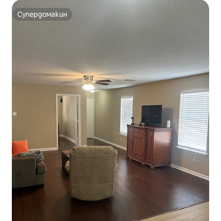
Супердомакин
Супердомакин