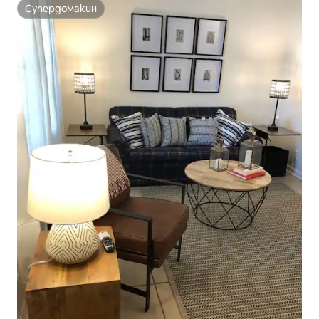
Супердомакин
Супердомакин