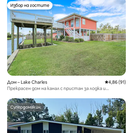
Избор на гостите
Избор на гостите
Дом – Lake Charles
Средна оценк
4,86 (91)
Прекрасен дом на канал с пристан за лодка и
асансьор
Супердомакин
Супердомакин