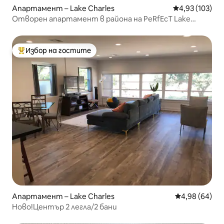
Апартамент – Lake Charles
Средна оценка
4,93 (103)
Отворен апартамент в района на PeRfEcT Lake
Charles
Избор на гостите
Най-популярен избор на гостите
Апартамент – Lake Charles
Средна оценк
4,98 (64)
Ново!Център 2 легла/2 бани