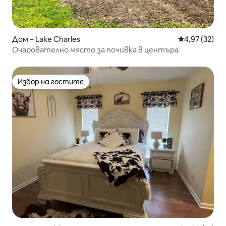
Дом – Lake Charles
Средна оценк
4,97 (32)
Очарователно място за почивка в центъра
Избор на гостите
Избор на гостите