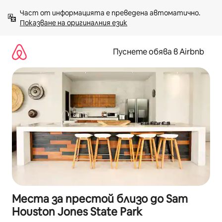
Пропускане
Част от информацията е преведена автоматично. 
към
Показване на оригиналния език
съдържанието
Пуснете обява в Airbnb
Места за престой близо до Sam
Houston Jones State Park