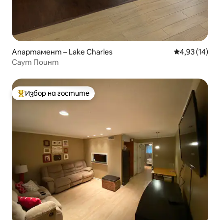
Апартамент – Lake Charles
Средна оценк
4,93 (14)
Саут Поинт
Избор на гостите
Най-популярен избор на гостите