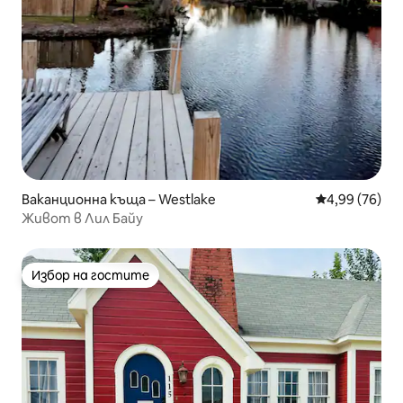
Ваканционна къща – Westlake
Средна оценк
4,99 (76)
Живот в Лил Байу
Избор на гостите
Избор на гостите