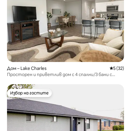
Дом – Lake Charles
Средна оц
5 (32)
Просторен и приветлив дом с 4 спални/3 бани с
кабинет
Избор на гостите
Избор на гостите