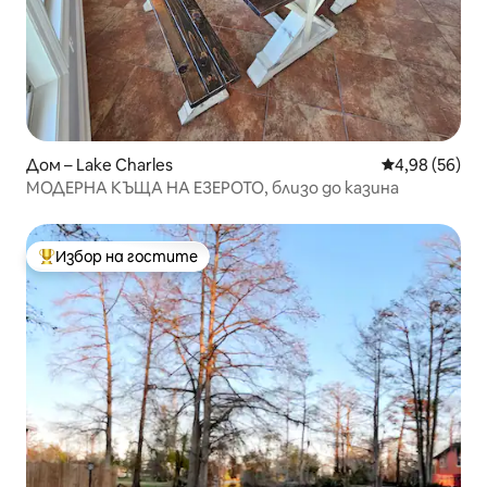
Дом – Lake Charles
Средна оценк
4,98 (56)
МОДЕРНА КЪЩА НА ЕЗЕРОТО, близо до казина
Избор на гостите
Най-популярен избор на гостите