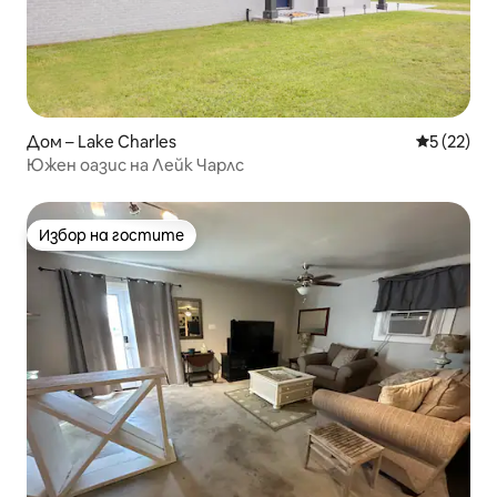
Дом – Lake Charles
Средна оц
5 (22)
Южен оазис на Лейк Чарлс
Избор на гостите
Избор на гостите