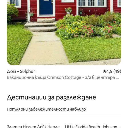
Дом – Sulphur
Средна оцен
4,9 (49)
Ваканционна къща Crimson Cottage - 3/2 в центъра на
Сълфър
Дестинации за разглеждане
Популярни забележителности наблизо
Златен Нъгет Лейк Чарлс
Little Florida Beach. Johnson Bayou, La