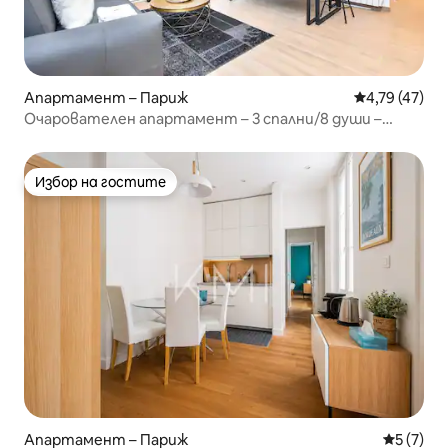
Апартамент – Париж
Средна оценк
4,79 (47)
Очарователен апартамент – 3 спални/8 души –
Южен Пигал
Избор на гостите
Избор на гостите
Апартамент – Париж
Средна о
5 (7)