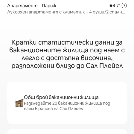
Апартамент – Париж
Средна оцен
4,71 (7)
Луксозен апартамент с климатик – 4 души/2 спални
– Сен Жермен
Кратки статистически данни за
ваканционните жилища под наем с
легло с достъпна височина,
разположени близо до Сал Плейел
Общ брой ваканционни жилища
Разгледайте 20 ваканционни жилища под
наем в района на Сал Плейел