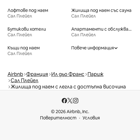
Лофтове под наем
Жилища под наем със сауна
Сал Плейел
Сал Плейел
Бутикови хотели
Апартаменти с обслужване под наем
Сал Плейел
Сал Плейел
Къщи под наем
Повече информация
Сал Плейел
Airbnb
Франция
Ил дьо Франс
Париж
Сал Плейел
Жилища под наем с легла с достъпна височина
© 2026 Airbnb, Inc.
Поверителност
Условия