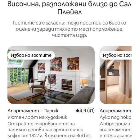
височина, разположени близо до Сал
Плейел
Гостите са съгласни: тези престои са високо
оценени заради тяхното местоположение,
чистота и др.
Избор на гостите
Избор на гости
Избор на гостите
Избор на гости
Апартамент – Париж
Средна оценка: 4,9 от 5, 4
4,9 (41)
Апартамент – 
Уютен лофт на художник
Лукс под покрив
Айфеловата кул
Открийте очарованието на
Добре дошли в р
напълно реновиран артистичен
апартамент, раз
лофт от 1827 г. в сърцето на Buttes
етаж с асансьор,