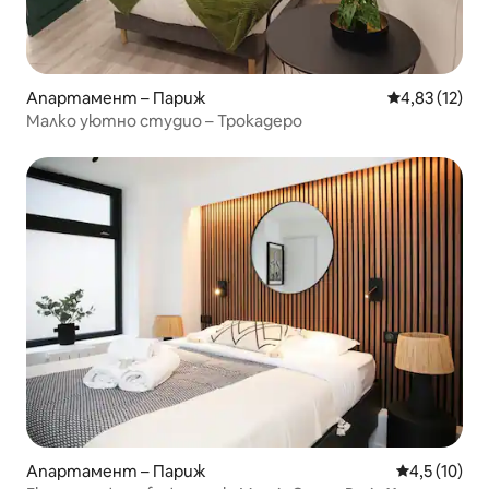
Апартамент – Париж
Средна оценк
4,83 (12)
Малко уютно студио – Трокадеро
Апартамент – Париж
Средна оцен
4,5 (10)