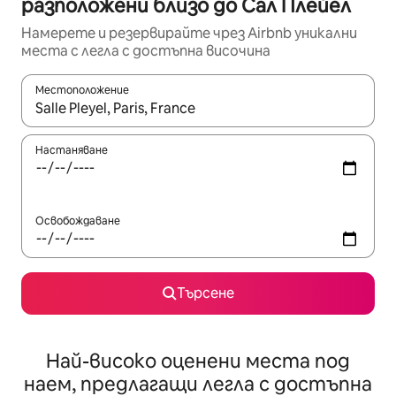
разположени близо до Сал Плейел
Намерете и резервирайте чрез Airbnb уникални
места с легла с достъпна височина
Местоположение
Когато резултатите се покажат, използвайте клавишите 
Настаняване
Освобождаване
Търсене
Най-високо оценени места под
наем, предлагащи легла с достъпна