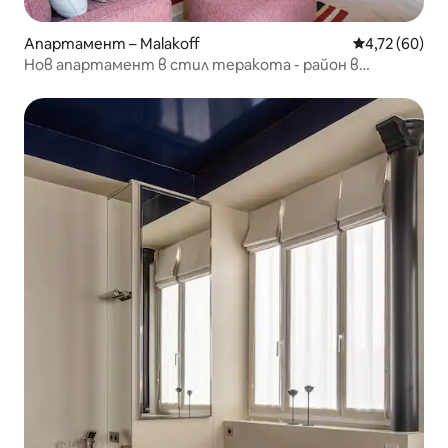
Апартамент – Malakoff
Средна оценк
4,72 (60)
Нов апартамент в стил теракота - район в
агломерация Париж