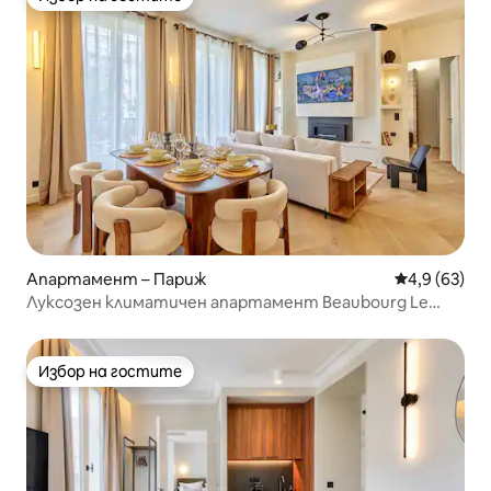
Избор на гостите
Апартамент – Париж
Средна оцен
4,9 (63)
Луксозен климатичен апартамент Beaubourg Le
Marais
Избор на гостите
Избор на гостите