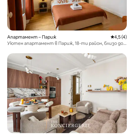
Апартамент – Париж
Средна оце
4,5 (4)
Уютен апартамент в Париж, 18-ти район, близо до
метрото