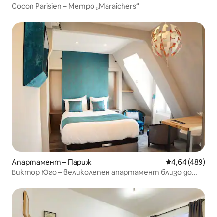
Cocon Parisien – Метро „Maraîchers“
Апартамент – Париж
Средна оценка
4,64 (489)
Виктор Юго – великолепен апартамент близо до
Айфеловата кула