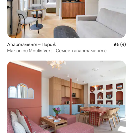
Апартамент – Париж
Средна о
5 (9)
Maison du Moulin Vert - Семеен апартамент с
всекидневна