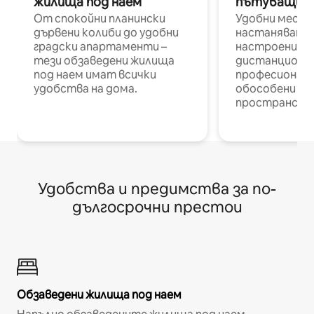
жилища под наем
пътуващи п
От спокойни планински
Удобни места
дървени колиби до удобни
настаняване 
градски апартаменти –
настроени и
тези обзаведени жилища
дистанционн
под наем имат всички
професионалис
удобства на дома.
обособени р
пространств
Удобства и предимства за по-
дългосрочни престои
Обзаведени жилища под наем