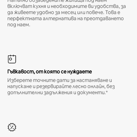
Напълно обзаведените жилища под наем
включват кухня и необходимите ви удобства, за
да живеете удобно за месец или повече. Това е
перфектната алтернатива на преотдаването
под наем.
Гъвкавост, от която се нуждаете
Изберете точните дати за настаняване и
напускане и резервирайте лесно онлайн, без
допълнителни задължения и документи.*