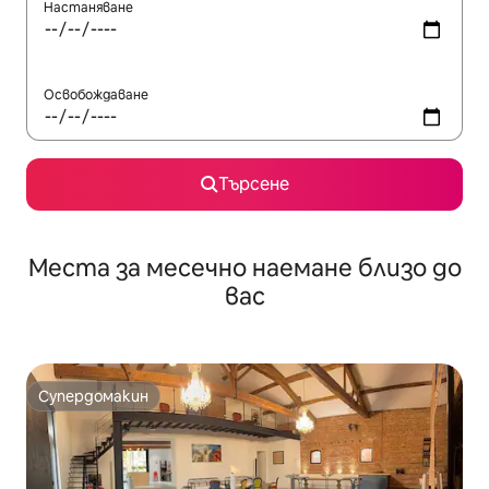
Настаняване
Освобождаване
Търсене
Места за месечно наемане близо до
вас
Супердомакин
Супердомакин