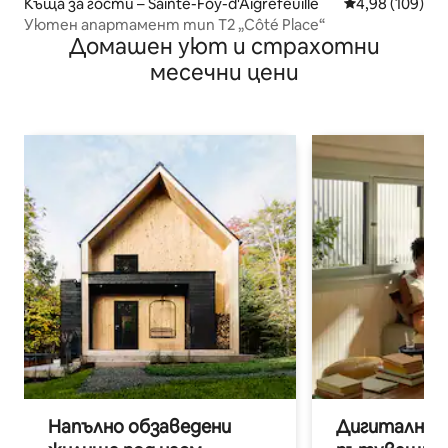
Къща за гости – Sainte-Foy-d'Aigrefeuille
Средна оценка
4,98 (109)
Уютен апартамент тип T2 „Côté Place“
Домашен уют и страхотни
месечни цени
Напълно обзаведени
Дигитални н