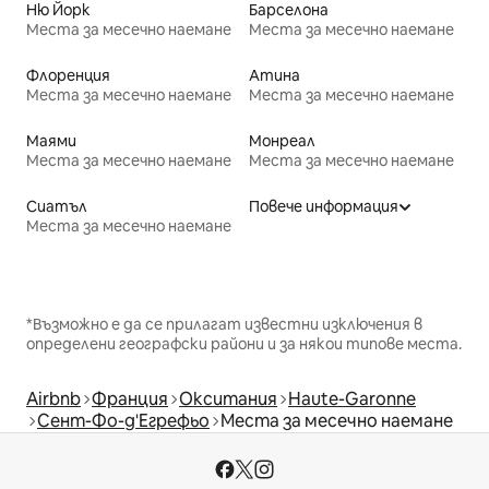
Ню Йорк
Барселона
Места за месечно наемане
Места за месечно наемане
Флоренция
Атина
Места за месечно наемане
Места за месечно наемане
Маями
Монреал
Места за месечно наемане
Места за месечно наемане
Сиатъл
Повече информация
Места за месечно наемане
*Възможно е да се прилагат известни изключения в
определени географски райони и за някои типове места.
Airbnb
Франция
Окситания
Haute-Garonne
Сент-Фо-д'Егрефьо
Места за месечно наемане