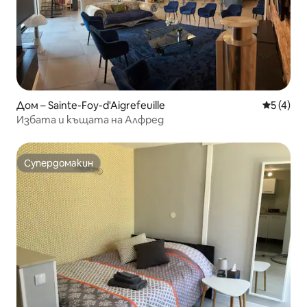
Дом – Sainte-Foy-d'Aigrefeuille
Средна о
5 (4)
Избата и къщата на Алфред
Супердомакин
Супердомакин