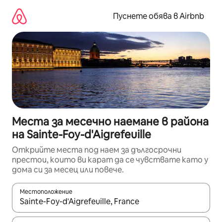
Пропускане
към
Пуснете обява в Airbnb
съдържанието
Места за месечно наемане в района
на Sainte-Foy-d'Aigrefeuille
Открийте места под наем за дългосрочни
престои, които ви карат да се чувствате като у
дома си за месец или повече.
Местоположение
Когато резултатите се покажат, използвайте клавишите 