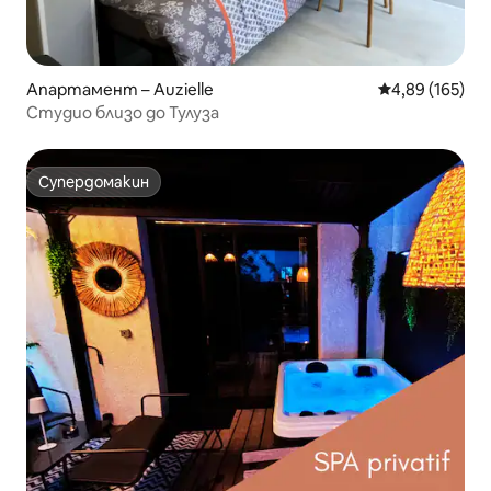
Апартамент – Auzielle
Средна оценка
4,89 (165)
Студио близо до Тулуза
Супердомакин
Супердомакин