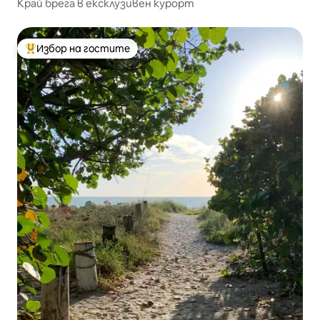
Край брега в ексклузивен курорт
Избор на гостите
Най-популярен избор на гостите