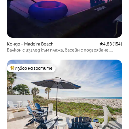
Кондо – Madeira Beach
Средна оценка
4,83 (154)
Балкон с изглед към плажа, басейн с подгряване,
хидромасажна вана
Избор на гостите
Най-популярен избор на гостите