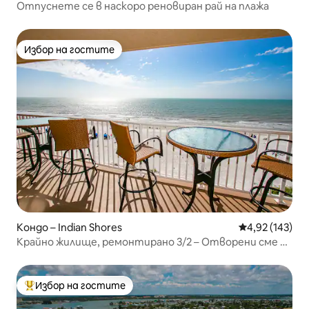
Отпуснете се в наскоро реновиран рай на плажа
Избор на гостите
Избор на гостите
Кондо – Indian Shores
Средна оценка
4,92 (143)
Крайно жилище, ремонтирано 3/2 – Отворени сме за
бизнес!
Избор на гостите
Най-популярен избор на гостите