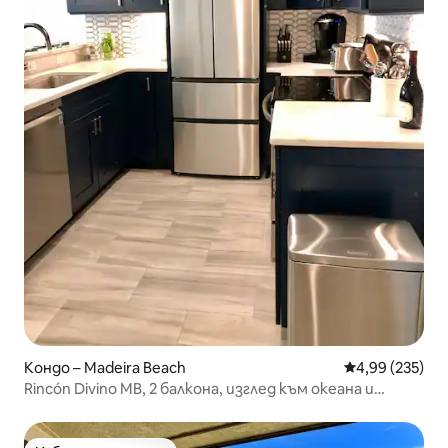
Кондо – Madeira Beach
Средна оценка
4,99 (235)
Rincón Divino MB, 2 балкона, изглед към океана и
пристанището