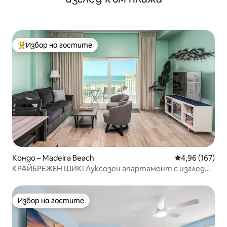
Избор на гостите
Най-популярен избор на гостите
Кондо – Madeira Beach
Средна оценка
4,96 (167)
КРАЙБРЕЖЕН ШИК! Луксозен апартамент с изглед
към океана
Избор на гостите
Избор на гостите