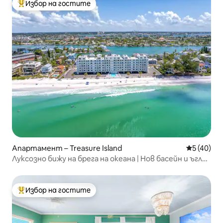
Избор на гостите
Най-популярен избор на гостите
Апартамент – Treasure Island
Средна оц
5 (40)
Луксозно бижу на брега на океана | Нов басейн и ъглов
апартамент
Избор на гостите
Най-популярен избор на гостите