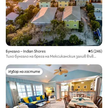
Бунгало – Indian Shores
Средна оце
5 (246)
Тихо бунгало на брега на Мексиканския залив във
Флорида
Избор на гостите
Избор на гостите