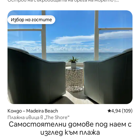
Басейн | Пентхаус
Избор на гостите
Избор на гостите
Кондо – Madeira Beach
Средна оценка
4,94 (109)
Плажна ивица в „The Shore“
Самостоятелни домове под наем с
изглед към плажа