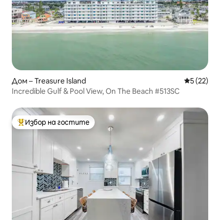
Дом – Treasure Island
Средна оц
5 (22)
Incredible Gulf & Pool View, On The Beach #513SC
Избор на гостите
Най-популярен избор на гостите