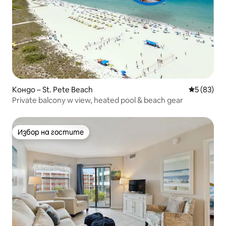
Кондо – St. Pete Beach
Средна оц
5 (83)
Private balcony w view, heated pool & beach gear
Избор на гостите
Избор на гостите