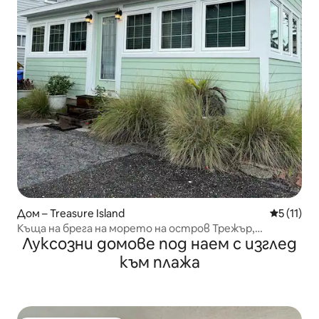
Дом – Treasure Island
Средна оц
5 (11)
Къща на брега на морето на остров Трежър,
Луксозни домове под наем с изглед
Флорида
към плажа