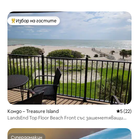
Избор на гостите
Най-популярен избор на гостите
Кондо – Treasure Island
Средна оц
5 (22)
LandsEnd Top Floor Beach Front със зашеметяващи
гледки
Супердомакин