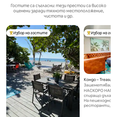
Гостите са съгласни: тези престои са високо
оценени заради тяхното местоположение,
чистота и др.
Избор на гостите
Избор на гос
Най-популярен избор на гостите
Най-популярен 
Кондо – Treasure 
Зашеметяващ а
ИЗГЛЕД КЪМ ПЛА
НАСКОРО НАПЪ
KING size, балкон
спиращо дъха ко
На пешеходно ра
ресторанти, муз
Чисто ново легло
високоскоростен