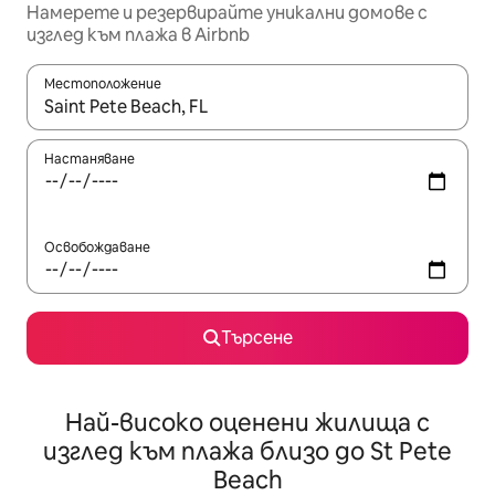
Намерете и резервирайте уникални домове с
изглед към плажа в Airbnb
Местоположение
Когато резултатите се покажат, използвайте клавишите 
Настаняване
Освобождаване
Търсене
Най-високо оценени жилища с
изглед към плажа близо до St Pete
Beach