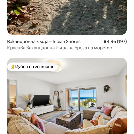
Ваканционна къща – Indian Shores
Средна оценка
4,96 (197)
Красива ваканционна къща на брега на морето
Избор на гостите
Най-популярен избор на гостите