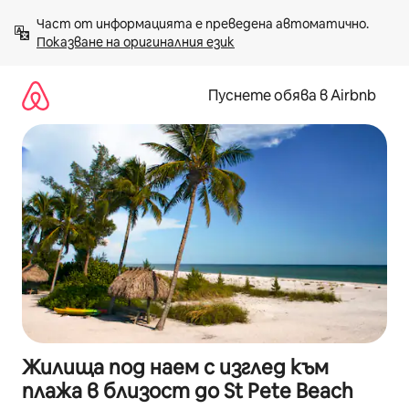
Пропускане
Част от информацията е преведена автоматично. 
към
Показване на оригиналния език
съдържанието
Пуснете обява в Airbnb
Жилища под наем с изглед към
плажа в близост до St Pete Beach