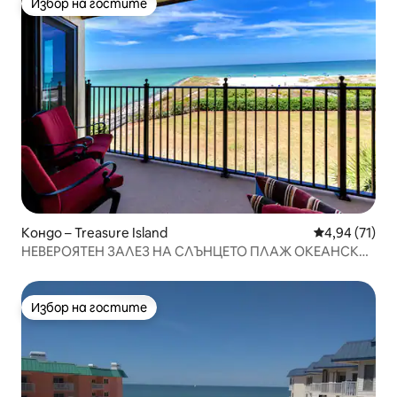
Избор на гостите
Избор на гостите
Кондо – Treasure Island
Средна оценк
4,94 (71)
НЕВЕРОЯТЕН ЗАЛЕЗ НА СЛЪНЦЕТО ПЛАЖ ОКЕАНСКА
ГЛАВНА ЕТАЖНА КОНДОМИНИУМ
Избор на гостите
Избор на гостите