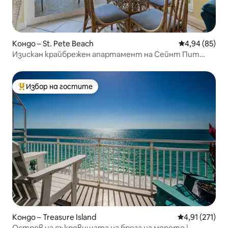
Кондо – St. Pete Beach
Средна оценк
4,94 (85)
Изискан крайбрежен апартамент на Сейнт Пит
Бийч.
Избор на гостите
Най-популярен избор на гостите
Кондо – Treasure Island
Средна оценка
4,91 (271)
Остров на съкровищата на брега на морето |