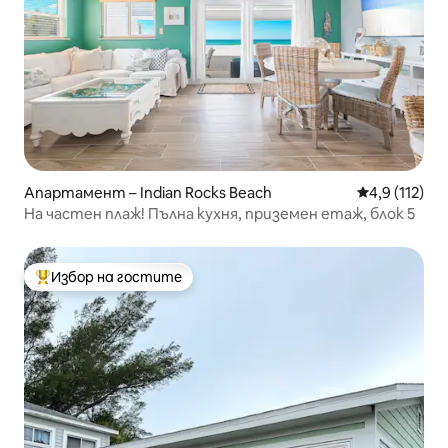
Апартамент – Indian Rocks Beach
Средна оценк
4,9 (112)
На частен плаж! Пълна кухня, приземен етаж, блок 5
Избор на гостите
Най-популярен избор на гостите