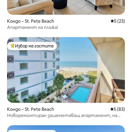
Кондо – St. Pete Beach
Средна оц
5 (23)
Апартамент на плажа!
Избор на гостите
Най-популярен избор на гостите
Кондо – St. Pete Beach
Средна оц
5 (83)
Новоремонтиран зашеметяващ апартамент, на
няколко крачки от плажа