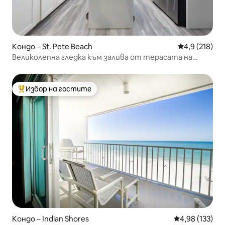
Кондо – St. Pete Beach
Средна оценк
4,9 (218)
Великолепна гледка към залива от терасата на
покрива
Избор на гостите
Най-популярен избор на гостите
Кондо – Indian Shores
Средна оценка
4,98 (133)