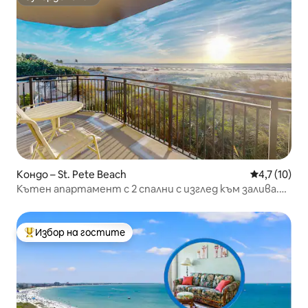
Супердомакин
Кондо – St. Pete Beach
Средна оцен
4,7 (10)
Кътен апартамент с 2 спални с изглед към залива.
Басейн с подгряване и хидромасажна вана.
Избор на гостите
Най-популярен избор на гостите