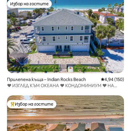
Избор на гостите
Избор на гостите
Прилепена къща – Indian Rocks Beach
Средна оценка
4,94 (150)
♥ ИЗГЛЕД КЪМ ОКЕАНА ♥ КОНДОМИНИУМ ♥ НА
ПЛАЖА НОВ ♥ U2 ♥
Избор на гостите
Най-популярен избор на гостите