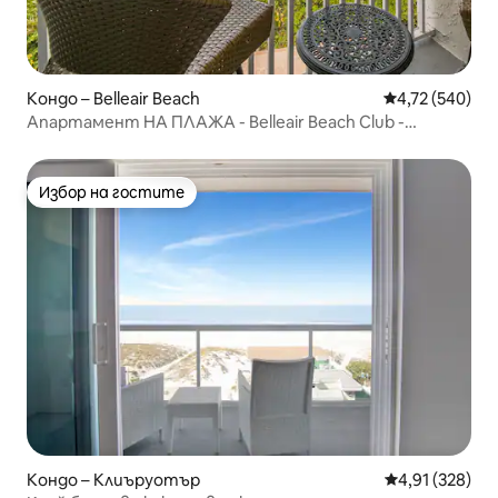
Кондо – Belleair Beach
Средна оценка
4,72 (540)
Апартамент НА ПЛАЖА - Belleair Beach Club -
РЕНОВИРАН
Избор на гостите
Избор на гостите
Кондо – Клиъруотър
Средна оценка
4,91 (328)