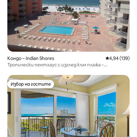
Кондо – Indian Shores
Средна оценка
4,94 (139)
Тропически пентхаус с изглед към плажа –
ваканционни къщи на плажа
Избор на гостите
Избор на гостите