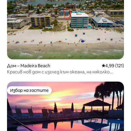
Дом – Madeira Beach
Средна оценка
4,99 (121)
Красив нов дом с изглед към океана, на няколко
крачки от плажа
Избор на гостите
Избор на гостите