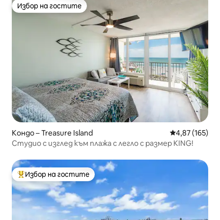
Избор на гостите
Избор на гостите
Кондо – Treasure Island
Средна оценка
4,87 (165)
Студио с изглед към плажа с легло с размер KING!
Избор на гостите
Най-популярен избор на гостите