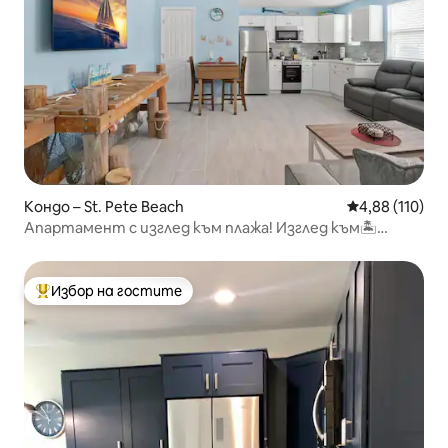
Кондо – St. Pete Beach
Средна оценка
4,88 (110)
Апартамент с изглед към плажа! Изглед към🏝
залива!🏖Стъпки към пясъка!
Избор на гостите
Най-популярен избор на гостите