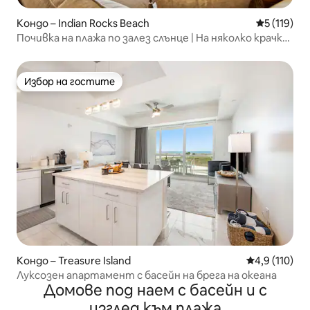
Кондо – Indian Rocks Beach
Средна оце
5 (119)
Почивка на плажа по залез слънце | На няколко крачки
от пясъка и 5 звезди
Избор на гостите
Избор на гостите
Кондо – Treasure Island
Средна оценк
4,9 (110)
Луксозен апартамент с басейн на брега на океана
Домове под наем с басейн и с
изглед към плажа