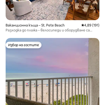
Ваканционна къща – St. Pete Beach
Средна оценка
4,89 (191)
Разходка до плажа – велосипеди и оборудване са
включени
Избор на гостите
Избор на гостите