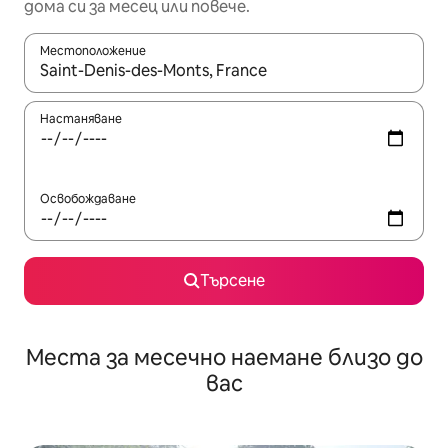
дома си за месец или повече.
Местоположение
Когато резултатите се покажат, използвайте клавишите 
Настаняване
Освобождаване
Търсене
Места за месечно наемане близо до
вас