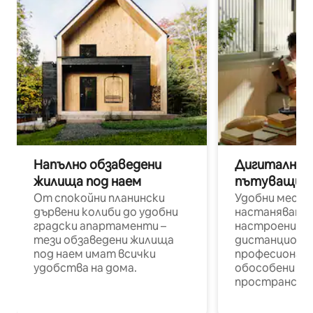
Напълно обзаведени
Дигитални н
жилища под наем
пътуващи п
От спокойни планински
Удобни места
дървени колиби до удобни
настаняване 
градски апартаменти –
настроени и
тези обзаведени жилища
дистанционн
под наем имат всички
професионалис
удобства на дома.
обособени р
пространств