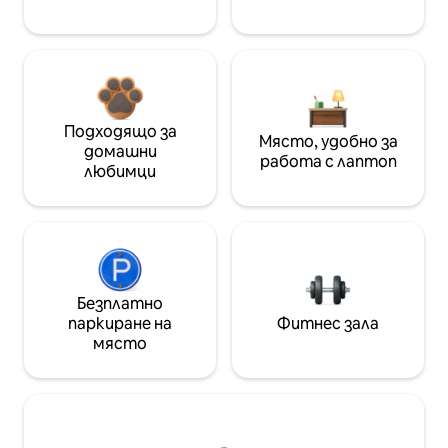
Подходящо за
Място, удобно за
домашни
работа с лаптоп
любимци
Безплатно
паркиране на
Фитнес зала
място