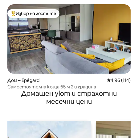
Избор на гостите
Най-популярен избор на гостите
Дом – Épégard
Средна оценка
4,96 (114)
Самостоятелна къща 65 м 2 и градина
Домашен уют и страхотни
месечни цени