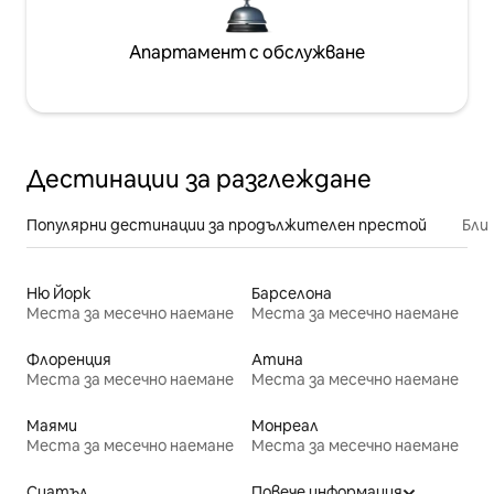
Апартамент с обслужване
Дестинации за разглеждане
Популярни дестинации за продължителен престой
Бли
Ню Йорк
Барселона
Места за месечно наемане
Места за месечно наемане
Флоренция
Атина
Места за месечно наемане
Места за месечно наемане
Маями
Монреал
Места за месечно наемане
Места за месечно наемане
Сиатъл
Повече информация