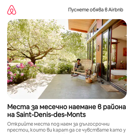
Пропускане
към
Пуснете обява в Airbnb
съдържанието
Места за месечно наемане в района
на Saint-Denis-des-Monts
Открийте места под наем за дългосрочни
престои, които ви карат да се чувствате като у