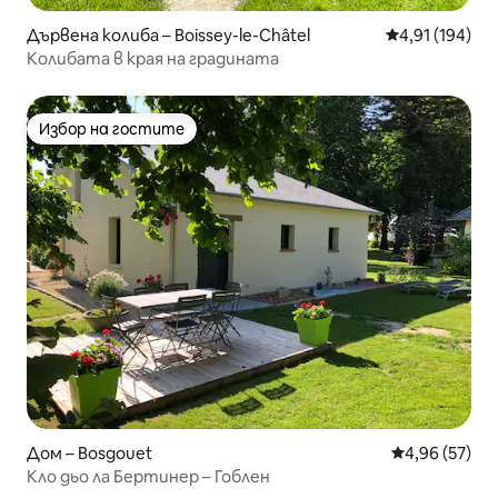
Дървена колиба – Boissey-le-Châtel
Средна оценка
4,91 (194)
Колибата в края на градината
Избор на гостите
Избор на гостите
Дом – Bosgouet
Средна оценк
4,96 (57)
Кло дьо ла Бертинер – Гоблен