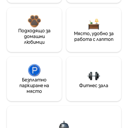
Подходящо за
Място, удобно за
домашни
работа с лаптоп
любимци
Безплатно
паркиране на
Фитнес зала
място