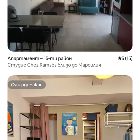
Апартамент – 15-ти район
Средна оц
5 (15)
Студио Chez Ramsès близо до Марсилия
Супердомакин
Супердомакин