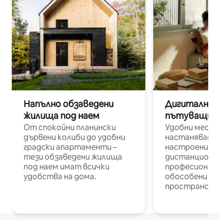
Напълно обзаведени
Дигитални н
жилища под наем
пътуващи п
От спокойни планински
Удобни места
дървени колиби до удобни
настаняване 
градски апартаменти –
настроени и
тези обзаведени жилища
дистанционн
под наем имат всички
професионалис
удобства на дома.
обособени р
пространств