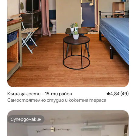
Къща за гости – 15-ти район
Средна оценк
4,84 (49)
Самостоятелно студио и кокетна тераса
Супердомакин
Супердомакин