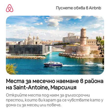
Пропускане
към
Пуснете обява в Airbnb
съдържанието
Места за месечно наемане в района
на Saint-Antoine, Марсилия
Открийте места под наем за дългосрочни
престои, които ви карат да се чувствате като у
дома си за месец или повече.