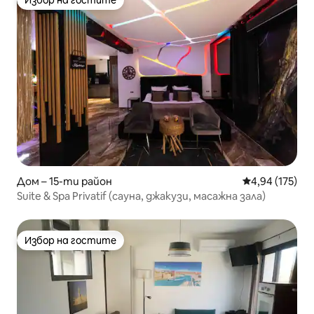
Избор на гостите
Избор на гостите
Дом – 15-ти район
Средна оценка
4,94 (175)
Suite & Spa Privatif (сауна, джакузи, масажна зала)
Избор на гостите
Избор на гостите