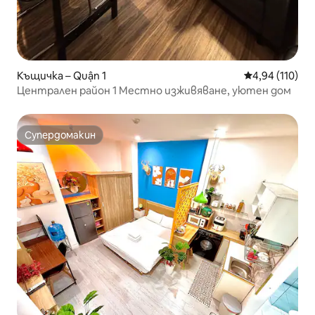
Къщичка – Quận 1
Средна оценка
4,94 (110)
Централен район 1 Местно изживяване, уютен дом
Супердомакин
Супердомакин