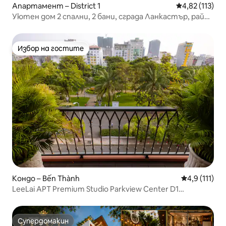
Апартамент – District 1
Средна оценка
4,82 (113)
Уютен дом 2 спални, 2 бани, сграда Ланкастър, район
1
Избор на гостите
Избор на гостите
Кондо – Bến Thành
Средна оцен
4,9 (111)
LeeLai APT Premium Studio Parkview Center D1
(Премиум студио с изглед към парка)
Супердомакин
Супердомакин