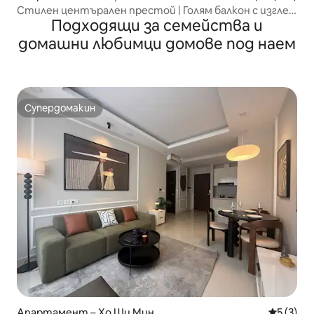
Стилен центърален престой | Голям балкон с изглед
Подходящи за семейства и
към града
домашни любимци домове под наем
Супердомакин
Супердомакин
Апартамент – Хо Ши Мин
Средна о
5 (3)