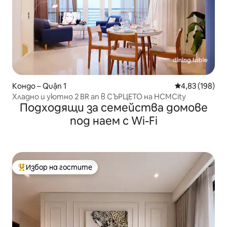
Кондо – Quận 1
Средна оценка
4,83 (198)
Хладно и уютно 2 BR ап в СЪРЦЕТО на HCMCity
Подходящи за семейства домове
под наем с Wi-Fi
Избор на гостите
Най-популярен избор на гостите