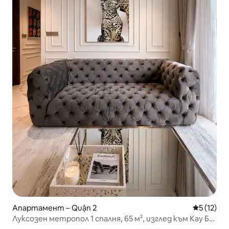
Апартамент – Quận 2
Средна оц
5 (12)
Луксозен метропол 1 спалня, 65 м², изглед към Кау Ба
Сон