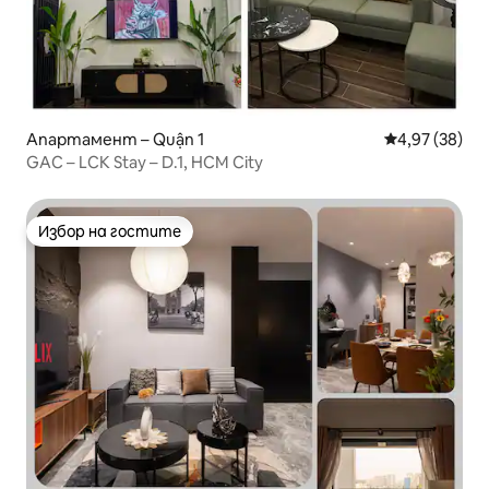
Апартамент – Quận 1
Средна оценк
4,97 (38)
GAC – LCK Stay – D.1, HCM City
Избор на гостите
Избор на гостите