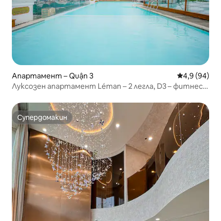
Апартамент – Quận 3
Средна оцен
4,9 (94)
Луксозен апартамент Léman – 2 легла, D3 – фитнес
зала, басейн – 16
Супердомакин
Супердомакин