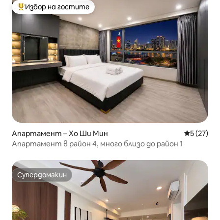
Избор на гостите
Най-популярен избор на гостите
Апартамент – Хо Ши Мин
Средна оц
5 (27)
Апартамент в район 4, много близо до район 1
Супердомакин
Супердомакин