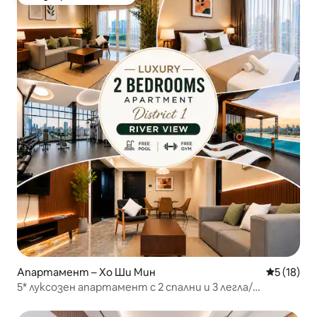
Най-популярен избор на гостите
Апартамент – Хо Ши Мин
Средна оц
5 (18)
5* луксозен апартамент с 2 спални и 3 легла/
инфинити басейн на високо/фитнес зала