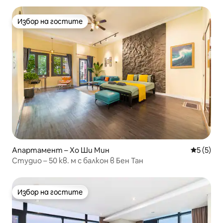
Избор на гостите
Избор на гостите
Апартамент – Хо Ши Мин
Средна о
5 (5)
Студио – 50 кв. м с балкон в Бен Тан
Избор на гостите
Избор на гостите