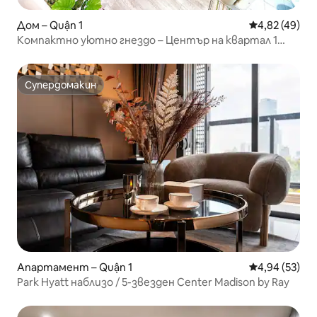
Дом – Quận 1
Средна оценк
4,82 (49)
Компактно уютно гнездо – Център на квартал 1
(Стая 105)
Супердомакин
Супердомакин
Апартамент – Quận 1
Средна оценк
4,94 (53)
Park Hyatt наблизо / 5-звезден Center Madison by Ray