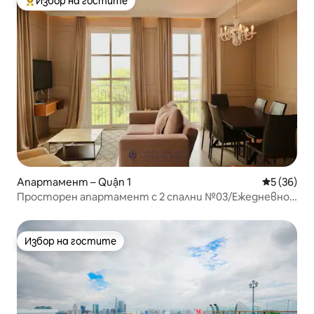
Избор на гостите
Най-популярен избор на гостите
Апартамент – Quận 1
Средна оц
5 (36)
Просторен апартамент с 2 спални №03/Ежедневно
почистване/D1-HCMC
Избор на гостите
Избор на гостите