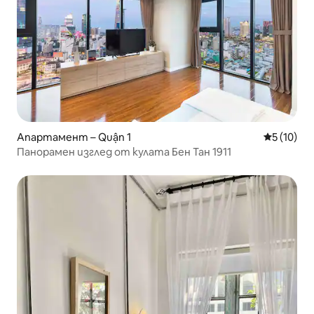
Апартамент – Quận 1
Средна оц
5 (10)
Панорамен изглед от кулата Бен Тан 1911