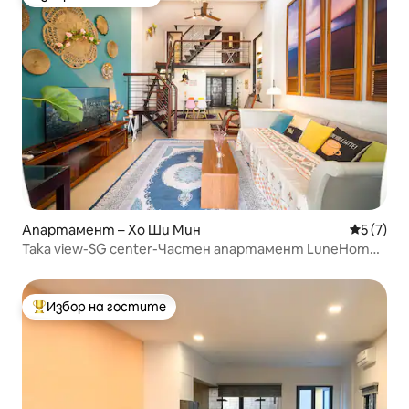
Избор на гостите
Апартамент – Хо Ши Мин
Средна о
5 (7)
Taka view-SG center-Частен апартамент LuneHome-
3 спални 2 бани
Избор на гостите
Най-популярен избор на гостите