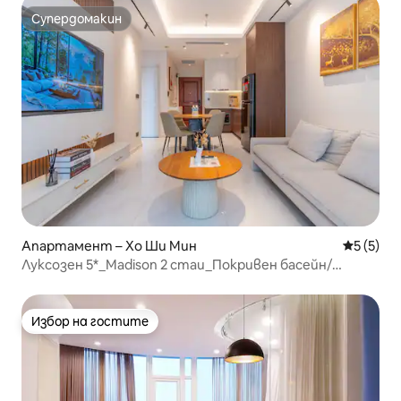
Супердомакин
Супердомакин
Апартамент – Хо Ши Мин
Средна о
5 (5)
Луксозен 5*_Madison 2 стаи_Покривен басейн/
фитнес зала на D1
Избор на гостите
Избор на гостите