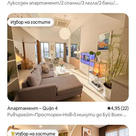
Луксозен апартамент/2 спални/3 легла/2 бани/
басейн на покрива/река/фитнес зала
Избор на гостите
Избор на гостите
Апартамент – Quận 4
Средна оценк
4,95 (22)
Ривъргейт•Просторен•Нов•5 минути до Буй Виен и
D1
Избор на гостите