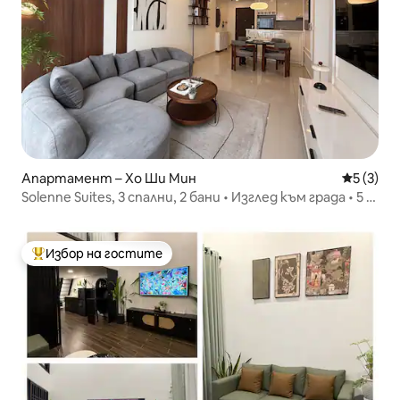
Апартамент – Хо Ши Мин
Средна о
5 (3)
Solenne Suites, 3 спални, 2 бани • Изглед към града • 5 м
до D1
Избор на гостите
Най-популярен избор на гостите