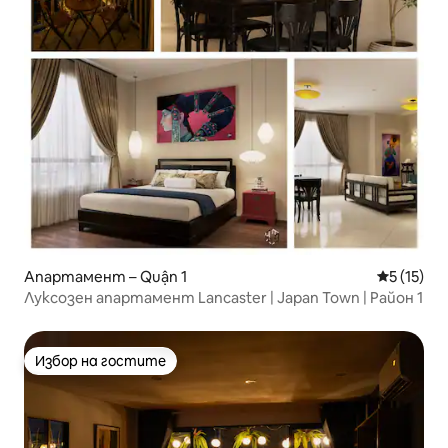
Апартамент – Quận 1
Средна оц
5 (15)
Луксозен апартамент Lancaster | Japan Town | Район 1
Избор на гостите
Избор на гостите