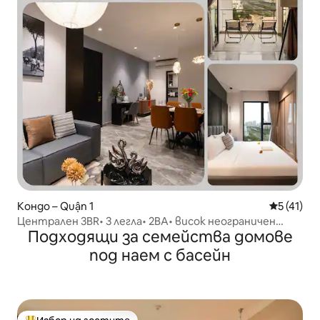
Кондо – Quận 1
Средна оц
5 (41)
Централен 3BR• 3 легла• 2BA• висок неограничен
Подходящи за семейства домове
басейн
под наем с басейн