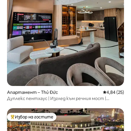
Апартамент – Thủ Đức
Средна оценк
4,84 (25)
Дуплекс пентхаус | Изглед към речния мост |
Център на града
Избор на гостите
Най-популярен избор на гостите