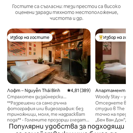
Гостите са съгласни: тези престои са високо
оценени заради тяхното местоположение,
чистота и др.
Избор на гостите
Избор на гос
Избор на гостите
Най-популярен 
Лофт – Nguyễn Thái Bình
Средна оценка: 4,81 от 5, 389
4,81 (389)
Апартамент – Х
Страхотен дизайнерски
Woody Stay – ун
апартамент със зашеметяващи
Vien 6 минути, D1
**Разрешени са само ръчна
Отседнете в м
ретро детайли
фотография или видеография: без
студио в The Tre
триножници, моля, те надраскват
точно на предна
пода** - Големите прозорци гледат
„Бен Ван Дон“, 
Популярни удобства за подходящи
към улица с дървета, облицована с
район 1, с красив
тамаринд, и от другата страна на
Сайгон. Апарта