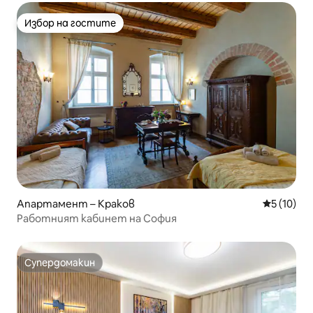
Избор на гостите
Избор на гостите
Апартамент – Краков
Средна оц
5 (10)
Работният кабинет на София
Супердомакин
Супердомакин