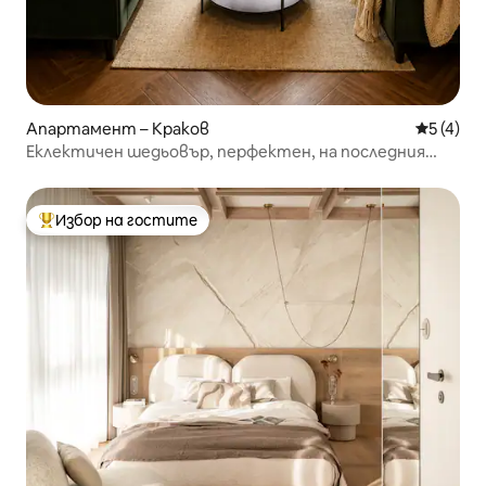
Апартамент – Краков
Средна о
5 (4)
Еклектичен шедьовър, перфектен, на последния
етаж, с изглед към улицата
Избор на гостите
Най-популярен избор на гостите