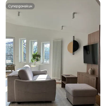
Супердомакин
Супердомакин