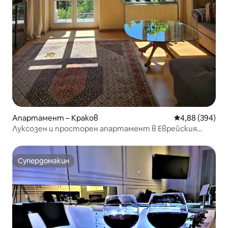
Апартамент – Краков
Средна оценка
4,88 (394)
Луксозен и просторен апартамент в Еврейския
квартал
Супердомакин
Супердомакин