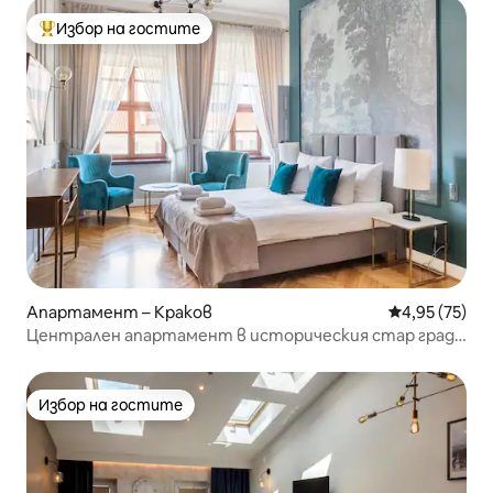
Избор на гостите
Най-популярен избор на гостите
Апартамент – Краков
Средна оценк
4,95 (75)
Централен апартамент в историческия стар град
на Краков
Избор на гостите
Избор на гостите