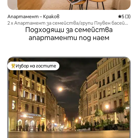
Апартамент – Краков
Средна о
5 (3)
2 x Апартамент за семейства/групи Плувен басейн
Подходящи за семейства
Сауна
апартаменти под наем
Избор на гостите
Най-популярен избор на гостите