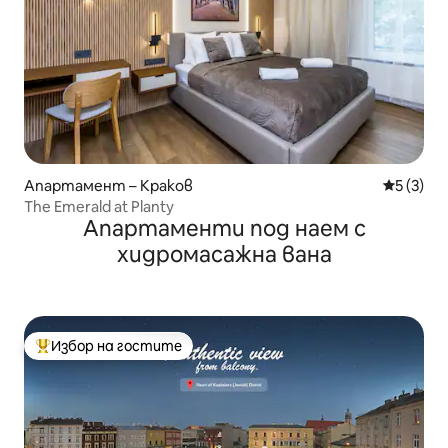
Апартамент – Краков
Средна о
5 (3)
The Emerald at Planty
Апартаменти под наем с
хидромасажна вана
Избор на гостите
Най-популярен избор на гостите