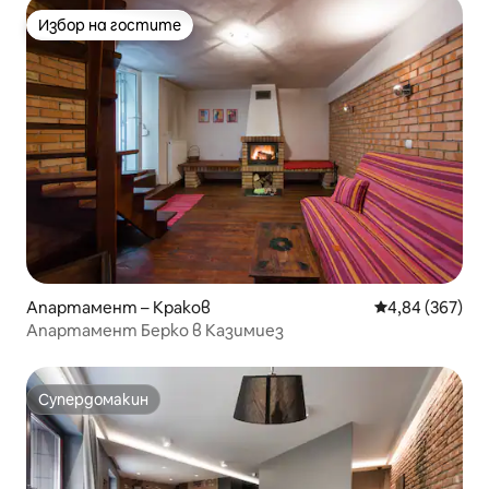
Избор на гостите
Избор на гостите
Апартамент – Краков
Средна оценка
4,84 (367)
Апартамент Берко в Казимиез
Супердомакин
Супердомакин