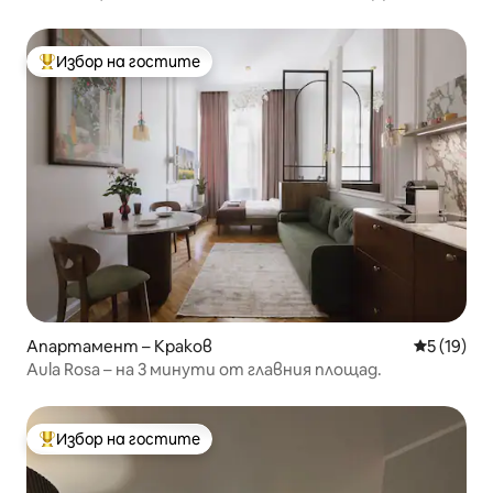
ДАЛЕЧ ОТ ДОМА
Избор на гостите
Най-популярен избор на гостите
Апартамент – Краков
Средна оц
5 (19)
Aula Rosa – на 3 минути от главния площад.
Избор на гостите
Най-популярен избор на гостите