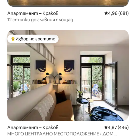
Апартамент – Краков
Средна оценка
4,96 (681)
12 стъпки до главния площад
Избор на гостите
Най-популярен избор на гостите
Апартамент – Краков
Средна оценка
4,87 (446)
МНОГО ЦЕНТРАЛНО МЕСТОПОЛОЖЕНИЕ • ДОМ