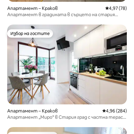
Апартамент – Краков
Средна оценк
4,97 (78)
Апартамент в градината в сърцето на стария
Краков
Избор на гостите
Избор на гостите
Апартамент – Краков
Средна оценка
4,96 (284)
Апартамент „Миро“ в Стария град с частна тераса,
климатик