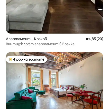
Апартамент – Краков
Средна оценк
4,85 (20)
Винтидж лофт апартамент в Брачка
Избор на гостите
Най-популярен избор на гостите