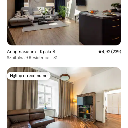
Апартамент – Краков
Средна оценка
4,92 (239)
Szpitalna 9 Residence – 31
Избор на гостите
Избор на гостите