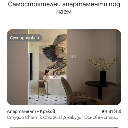
Самостоятелни апартаменти под
наем
Супердомакин
Супердомакин
Апартамент – Краков
Средна оценк
4,81 (43)
Студио Charm & Chic 26.1 | Джакузи | Основен стар
град