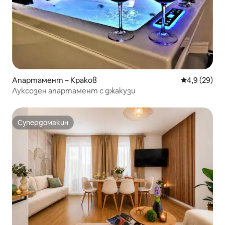
Апартамент – Краков
Средна оцен
4,9 (29)
Луксозен апартамент с джакузи
Супердомакин
Супердомакин