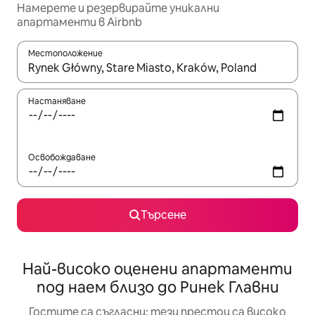
Намерете и резервирайте уникални
апартаменти в Airbnb
Местоположение
Когато резултатите се покажат, използвайте клавишите 
Настаняване
Освобождаване
Търсене
Най-високо оценени апартаменти
под наем близо до Ринек Главни
Гостите са съгласни: тези престои са високо