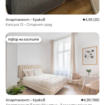
Апартамент – Краков
Средна оценк
4,95 (20)
Капсула 12 – Старият град
Избор на гостите
Избор на гостите
Апартамент – Краков
Средна оценка
4,95 (188)
Апартамент в парижки стил • 5 минути пеша до