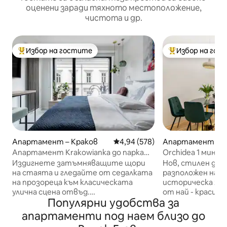
оценени заради тяхното местоположение,
чистота и др.
Избор на гостите
Избор на гос
Най-популярен избор на гостите
Най-популярен 
Апартамент – Краков
Средна оценка: 4,94 от 5, 578
4,94 (578)
Апартамент – К
Апартамент Krakowianka до парка
Orchidea 1 мин. 
Планти близо до Стария град
Издигнете затъмняващите щори
Нов, стилен дв
на стаята и гледайте от седалката
разположен на 1 
на прозореца към класическата
историческа жи
улична сцена отвъд.
от най - красиви
Популярни удобства за
Привлекателните щрихи включват
водеща до Главн
стенна картина на момиче в
Апартаментът 
апартаменти под наем близо до
традиционен костюм, но с намек за
оборудван и зав