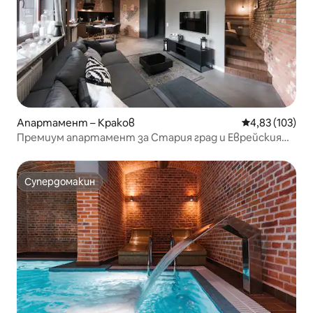
Апартамент – Краков
Средна оценка
4,83 (103)
Премиум апартамент за Стария град и Еврейския
квартал
Супердомакин
Супердомакин