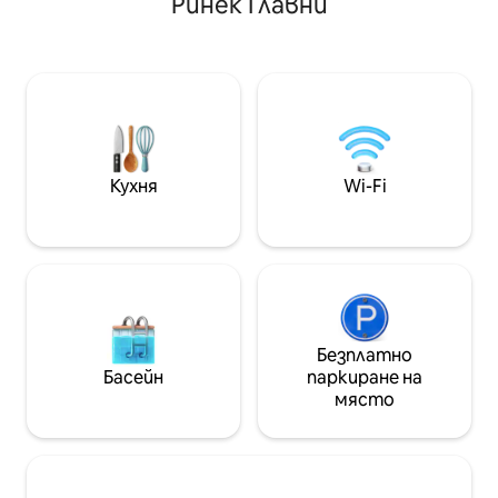
Ринек Главни
свежо тълкуване. Самият
към всеки детай
апартамент (20 м2) е внимателно
местоположение
създаден, за да ви гарантира
до широка гама 
престой в удобно и модерно
услуги, туристи
помещение. Това е студио с голямо,
информационни 
удобно двойно легло. Има
галерии и магази
възможност да разполагате с 2
Забележителнос
единични легла. Напълно
като Главния па
оборудваната кухня ви позволява да
Клотната зала, 
Кухня
Wi-Fi
приготвите храна, да пиете кафе и
Богородица “, за
чай. За гостите осигуряваме чисти
една ръка разст
кърпи и спално бельо, бутилка вода,
безплатен Wi - Fi, Netflix. Самият
апартамент (20 м2) е внимателно
създаден, за да ви гарантира
престой в удобно и модерно
помещение. Това е студио с голямо,
Безплатно
удобно двойно легло. Има
Басейн
паркиране на
възможност да имате 2 единични
място
легла, но моля, уведомете ни
предварително, ако това е вашето
предпочитание. Напълно
оборудваната кухня ( кафе машина,
хладилник, микровълнова печка ,