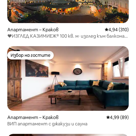
Апартамент – Краков
Средна оценка
4,94 (310)
♥ИЗГЛЕД КАЗИМИЕЖ® 100 кв. м∙ изглед към балкона∙
джакузи∙ климатик
Избор на гостите
Избор на гостите
Апартамент – Краков
Средна оценк
4,99 (89)
ВИП апартамент с джакузи и сауна