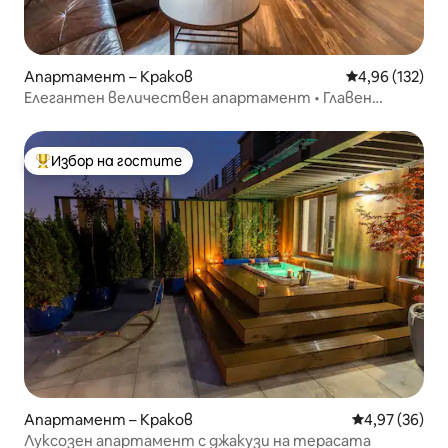
Апартамент – Краков
Средна оценка
4,96 (132)
Елегантен величествен апартамент • Главен
площад • СТАРИЯТ ГРАД
Избор на гостите
Най-популярен избор на гостите
Апартамент – Краков
Средна оценк
4,97 (36)
Луксозен апартамент с джакузи на терасата