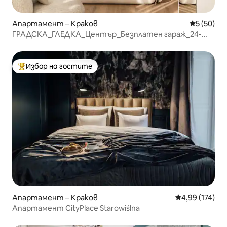
Апартамент – Краков
Средна оц
5 (50)
ГРАДСКА_ГЛЕДКА_Център_Безплатен гараж_24-
часова охрана
Избор на гостите
Най-популярен избор на гостите
Апартамент – Краков
Средна оценка
4,99 (174)
Апартамент CityPlace Starowiślna