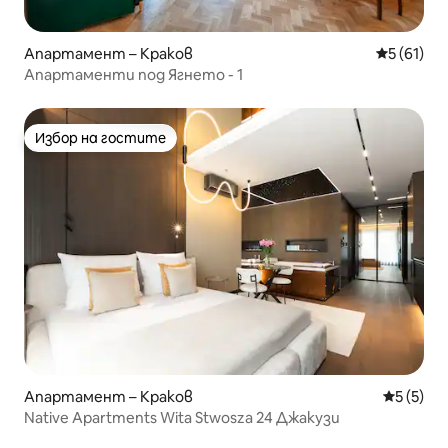
Апартамент – Краков
Средна оц
5 (61)
Апартаменти под Ягнето - 1
Избор на гостите
Избор на гостите
Апартамент – Краков
Средна о
5 (5)
Native Apartments Wita Stwosza 24 Джакузи