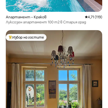
Апартамент – Краков
Средна оценк
4,71 (119)
Луксозен апартамент 100 m2 в Стария град
Избор на гостите
Най-популярен избор на гостите