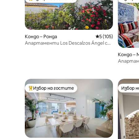
Най-популярен избор на гостите
Избор 
Кондо – Ронда
Средна оценка: 5 о
5 (105)
Апартаменти Los Descalzos Ángel с
частна тераса
Кондо – 
Апартаме
Golden Mi
Избор на гостите
Избор 
Най-популярен избор на гостите
Избор 