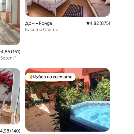
Дом – Ронда
Средна оценка: 4,82 
4,82 (875)
Касита Санто
редна оценка: 4,86 от 5, 161 отзива
4,86 (161)
Setenil“
Избор на гостите
тите
Най-популярен избор на гостите
редна оценка: 4,98 от 5, 140 отзива
4,98 (140)