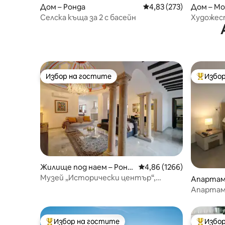
Дом – Ронда
Средна оценка: 4,83 о
4,83 (273)
Дом – Mo
Селска къща за 2 с басейн
Художест
изглед
Избор на гостите
Избор
Избор на гостите
Най-поп
Жилище под наем – Ронд
Средна оценка: 4,86 от
4,86 (1266)
а
Музей „Исторически център“,
Апартам
Семеен апартамент б
Апартам
CasaTuris
Избор на гостите
Избор