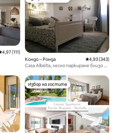
тите
Избор на гостите
Средна оценка: 4,97 от 5, 111 отзива
4,97 (111)
Кондо – Ронда
Средна оценка: 4,93 
4,93 (343)
Casa Albéita, лесно паркиране близо до
центъра ,Wi - Fi
Избор на гостите
тите
Избор на гостите