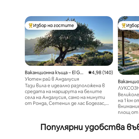
Избор на гостите
Избор
Най-популярен избор на гостите
Най-поп
Ваканционна къща – El Gas
Средна оценка: 4,98 о
4,98 (140)
tor
Уютен рай в Андалусия
Ваканцио
Тази вила е идеално разположена в
а
ЛУКСОЗН
средата на маршрута на белите
басейн с
Великоле
села на Андалусия, само на минути
на 1 км 
от Ронда, Сетенил де лас Бодегас,
внимание
Захара де ла Сиера, Алгодоналес,
площ от 10 000 
Олвера и близо до Севиля, Марбея,
уникална
Малага, Кадис, Кордоба и Гранада.
заобикол
Популярни удобства във
Чудесно място да се насладите на
гори, къ
гастрономията и историята или
насладит
просто да искате спокойствие и