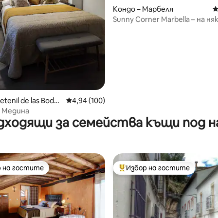
т 5, 138 отзива
Кондо – Марбеля
С
Sunny Corner Marbella – на ня
крачки от плажа
etenil de las Bode
Средна оценка: 4,94 от 5, 100 отзива
4,94 (100)
 Медина
дходящи за семейства къщи под н
 на гостите
Избор на гостите
улярен избор на гостите
Най-популярен избор на гос