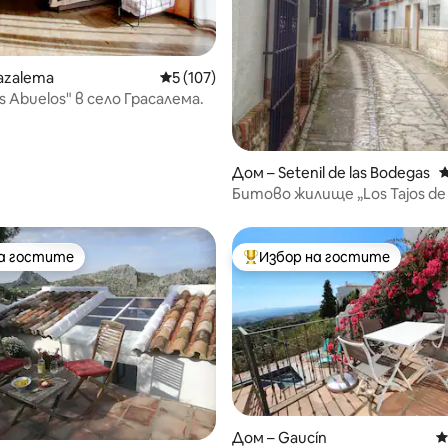
т 5, 142 отзива
azalema
Средна оценка: 5 от 5, 107 отзива
5 (107)
 Abuelos" в село Грасалема.
Дом – Setenil de las Bodegas
С
Битово жилище „Los Tajos de 
на гостите
Избор на гостите
на гостите
Най-популярен избор на гос
Дом – Gaucín
С