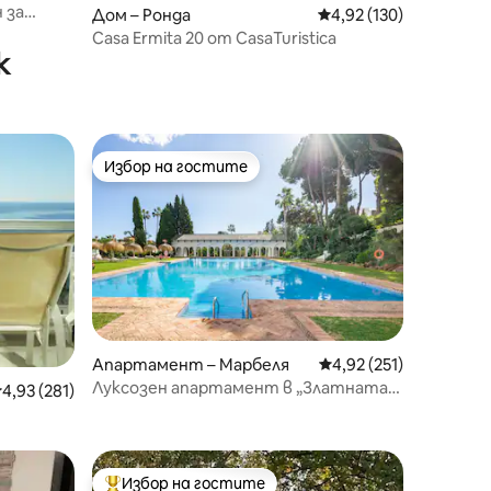
 за
Дом – Ронда
Средна оценка: 4,92 
4,92 (130)
Casa Ermita 20 от CasaTuristica
к
Избор на гостите
Избор на гостите
Апартамент – Марбеля
Средна оценка: 4,92 
4,92 (251)
Луксозен апартамент в „Златната
редна оценка: 4,93 от 5, 281 отзива
4,93 (281)
миля“ в Марбеля
Избор на гостите