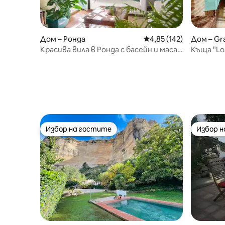
Дом – Ронда
Средна оценка: 4,85 о
4,85 (142)
Дом – Gr
Красива вила в Ронда с басейн и маса
Къща "Los
за билярд
Избор на гостите
Избор 
Избор на гостите
Избор 