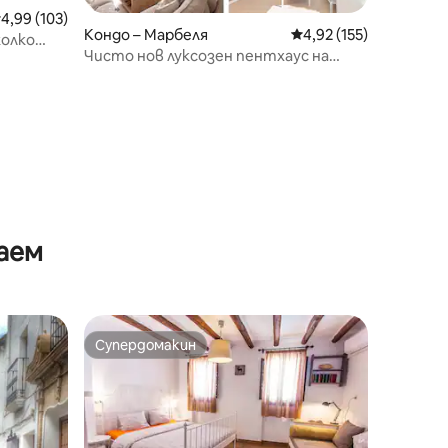
редна оценка: 4,99 от 5, 103 отзива
4,99 (103)
Кондо – Марбеля
Средна оценка: 4,92 
4,92 (155)
колко
Чисто нов луксозен пентхаус на
плажа - Римски мост
аем
Супердомакин
тите
Супердомакин