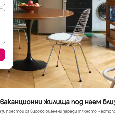
е клавишите със стрелки нагоре и надолу или навигирайте с д
ваканционни жилища под наем близо
ези престои са високо оценени заради тяхното местоп