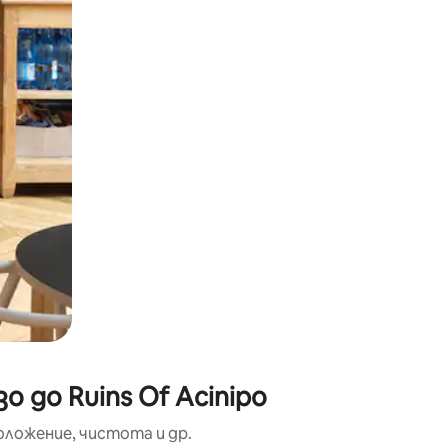
окосване или плъзгане.
 до Ruins Of Acinipo
оложение, чистота и др.