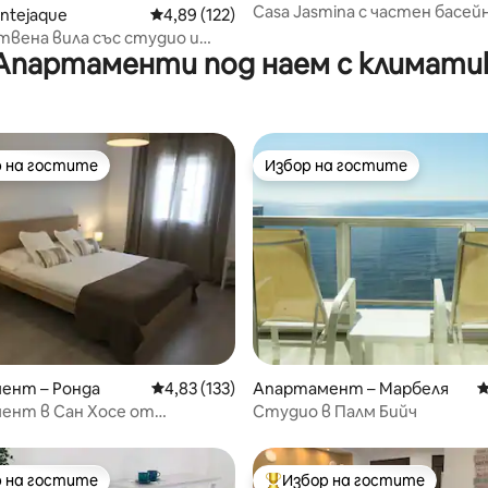
Casa Jasmina с частен басейн
т 5, 273 отзива
ntejaque
Средна оценка: 4,89 от 5, 122 отзива
4,89 (122)
гмуркане
вена вила със студио и
Апартаменти под наем с климати
 на гостите
Избор на гостите
улярен избор на гостите
Избор на гостите
 5, 1266 отзива
ент – Ронда
Средна оценка: 4,83 от 5, 133 отзива
4,83 (133)
Апартамент – Марбеля
С
ент в Сан Хосе от
Студио в Палм Бийч
tica
 на гостите
Избор на гостите