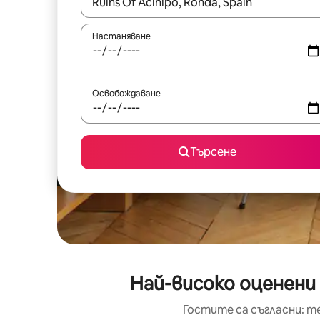
Когато резултатите се покажат, използвайт
Настаняване
Освобождаване
Търсене
Най-високо оценени 
Гостите са съгласни: т