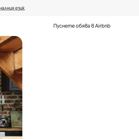
налния език
Пуснете обява в Airbnb