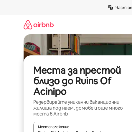
Пропускане
Част от
към
съдържанието
Места за престой
близо до Ruins Of
Acinipo
Резервирайте уникални ваканционни
жилища под наем, домове и още много
места в Airbnb
Местоположение