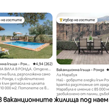
 на гостите
Избор на гостите
улярен избор на гостите
Най-популярен избор на гос
т 5, 140 отзива
нна къща – Ронд
Средна оценка: 4,94 от 5, 262 отзива
4,94 (262)
А ВИЛА В РОНДА. Отделен
Ваканционна къща – Ронда
С
 изглед
пна вила, разположена само
Ла Марабуя
от Ронда, с изключително
Най - добрите гледки към Ро
 към детайла на цялата
кратко разстояние от града
м2. Потопете се в
Марабула е имение с 85 000 м
 селска обстановка,
заобиколено от палми, дъбо
ени от частни маслинови
 ваканционните жилища под наем бл
маслинови дървета, което 
дето можете да се
само на 1,5 км от стария гра
е на привилегирована
Разполага с къща от 120 м2,