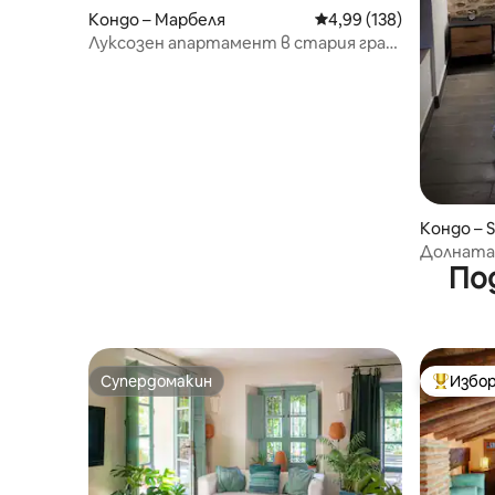
Кондо – Марбеля
Средна оценка: 4,99 о
4,99 (138)
Луксозен апартамент в стария град
на Марбеля, Seis Lun...
Кондо – S
gas
Долната
По
Супердомакин
Избор
Супердомакин
Най-поп