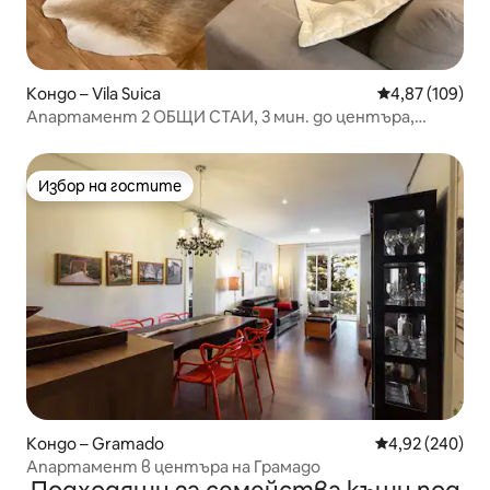
Кондо – Vila Suica
Средна оценка
4,87 (109)
Апартамент 2 ОБЩИ СТАИ, 3 мин. до центъра,
КУРОРТ KNORVILLE
Избор на гостите
Избор на гостите
Кондо – Gramado
Средна оценка
4,92 (240)
Апартамент в центъра на Грамадо