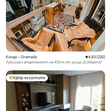
Кондо – Gramado
Средна оценка
4,83 (220)
Луксозен апартамент на 400 м от улица „Коберта“
Избор на гостите
Най-популярен избор на гостите