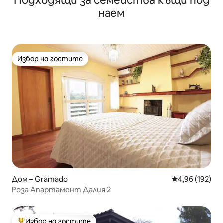
Подходящи за семейства къщи под
наем
Избор на гостите
Избор на гостите
Дом – Gramado
Средна оценка
4,96 (192)
Роза Апартамент Далия 2
Избор на гостите