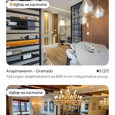
Избор на гостите
Най-популярен избор на гостите
Апартамент – Gramado
Средна оц
5 (27)
Луксозен апартамент на 600 м от покритата улица
Избор на гостите
Избор на гостите