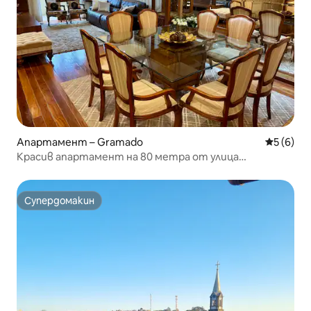
Апартамент – Gramado
Средна о
5 (6)
Красив апартамент на 80 метра от улица
„Коберта“ с 3 спални
Супердомакин
Супердомакин