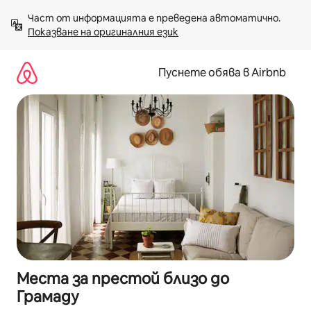
Пропускане
Част от информацията е преведена автоматично. 
към
Показване на оригиналния език
съдържанието
Пуснете обява в Airbnb
Места за престой близо до
Грамаду