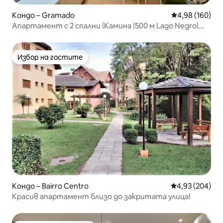
Кондо – Gramado
Средна оценка
4,98 (160)
Апартамент с 2 спални |Камина |500 м Lago Negro|
Семейства
Избор на гостите
Избор на гостите
Кондо – Bairro Centro
Средна оценка
4,93 (204)
Красив апартамент близо до закритата улица!