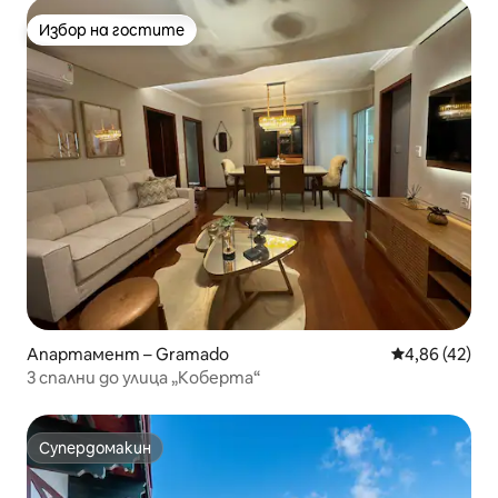
Избор на гостите
Избор на гостите
Апартамент – Gramado
Средна оценк
4,86 (42)
3 спални до улица „Коберта“
Супердомакин
Супердомакин