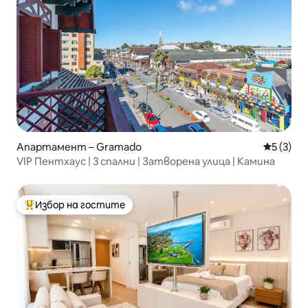
Апартамент – Gramado
Средна о
5 (3)
VIP Пентхаус | 3 спални | Затворена улица | Камина
Избор на гостите
Най-популярен избор на гостите