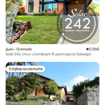
Дом – Gramado
Средна оце
5 (104)
Solar 242, стил и комфорт в центъра на Грамадо!
Избор на гостите
Най-популярен избор на гостите