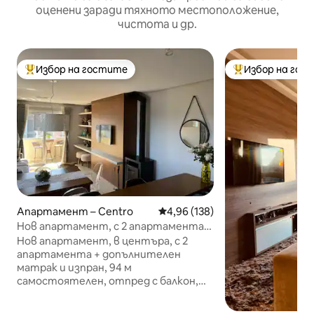
оценени заради тяхното местоположение,
чистота и др.
Избор на гостите
Избор на гос
Най-популярен избор на гостите
Най-популярен 
Апартамент – Centro
Средна оценка: 4,96 от 5, 138
4,96 (138)
Нов апартамент, с 2 апартамента,
с изглед напред, 180 м покрита улица!
Нов апартамент, в центъра, с 2
апартамента + допълнителен
матрак и изпран, 94 м
самостоятелен, отпред с балкон,
изглед към планината и центъра, на
180 м от покритата улица и 50 м от