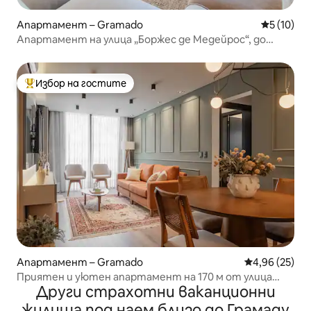
Апартамент – Gramado
Средна оц
5 (10)
Апартамент на улица „Боржес де Медейрос“, до
Макдоналдс
Избор на гостите
Най-популярен избор на гостите
Апартамент – Gramado
Средна оценк
4,96 (25)
Приятен и уютен апартамент на 170 м от улица
Други страхотни ваканционни
Коберта
жилища под наем близо до Грамаду