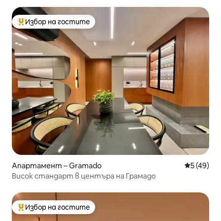
Избор на гостите
Най-популярен избор на гостите
Апартамент – Gramado
Средна оц
5 (49)
Висок стандарт в центъра на Грамадо
Избор на гостите
Най-популярен избор на гостите