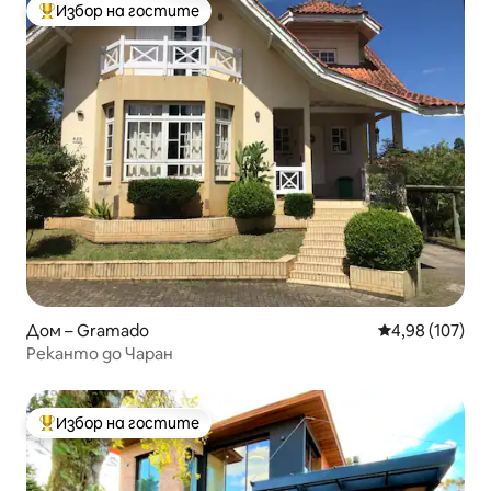
Избор на гостите
Най-популярен избор на гостите
Дом – Gramado
Средна оценка
4,98 (107)
Реканто до Чаран
Избор на гостите
Най-популярен избор на гостите