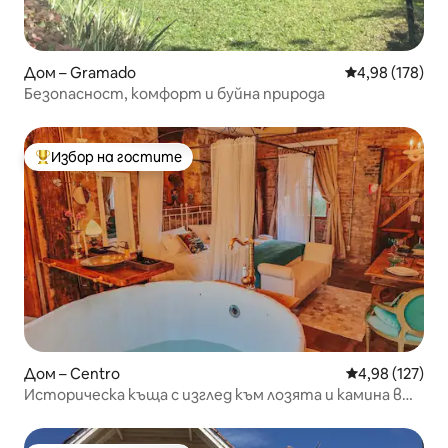
Дом – Gramado
Средна оценка
4,98 (178)
Безопасност, комфорт и буйна природа
Избор на гостите
Най-популярен избор на гостите
Дом – Centro
Средна оценка
4,98 (127)
Историческа къща с изглед към лозята и камина в
Грамадо