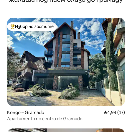
Избор на гостите
Най-популярен избор на гостите
Кондо – Gramado
Средна оценк
4,94 (47)
Apartamento no centro de Gramado