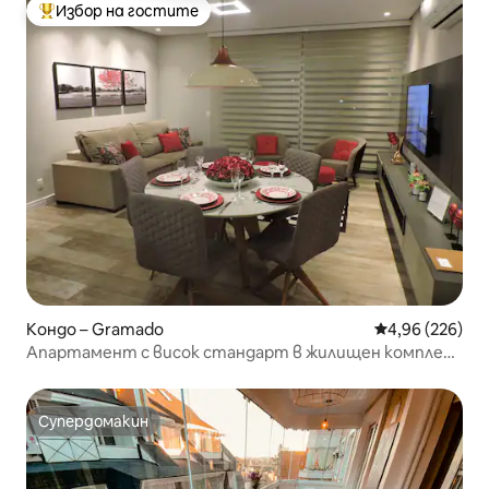
Избор на гостите
Най-популярен избор на гостите
Кондо – Gramado
Средна оценка
4,96 (226)
Апартамент с висок стандарт в жилищен комплекс
с басейн
Супердомакин
Супердомакин