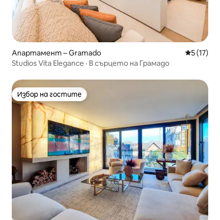
Апартамент – Gramado
Средна оц
5 (17)
Studios Vita Elegance · В сърцето на Грамадо
Избор на гостите
Избор на гостите