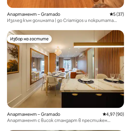
Апартамент – Gramado
Средна оц
5 (37)
Изглед към долината | до Criamigos и покритата
улица
Избор на гостите
Избор на гостите
Апартамент – Gramado
Средна оценк
4,97 (90)
Апартамент с висок стандарт в престижен
квартал близо до центъра