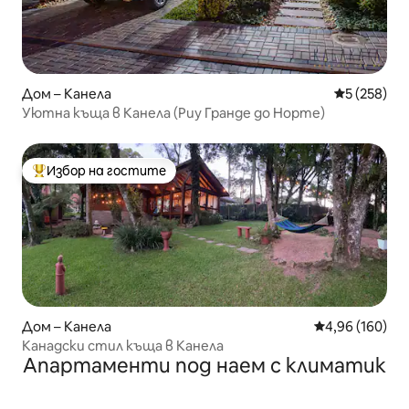
Дом – Канела
Средна оце
5 (258)
Уютна къща в Канела (Риу Гранде до Норте)
Избор на гостите
Най-популярен избор на гостите
Дом – Канела
Средна оценка
4,96 (160)
Канадски стил къща в Канела
Апартаменти под наем с климатик