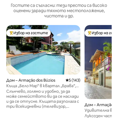
Гостите са съгласни: тези престои са високо
оценени заради тяхното местоположение,
чистота и др.
Избор на гостите
Избор на гос
Най-популярен избор на гостите
Най-популярен 
Дом – Armação dos Búzios
Средна оценка: 5 от 5, 143
5 (143)
Къща „Бело Мар“ в квартал „Брава“,
близо до центъра
Слънчево, голямо и удобно, за да
може семейството ви да се наслади
и да се отпусне. Къщата разполага с
Дом – Armação do
три всекидневни (телевизор,
Удивителна вила
всекидневна и трапезария), три
център на Орла 
Луксозен частен
апартамента, балкони, кухня,