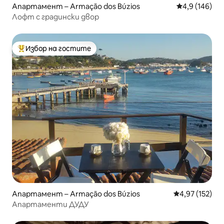
Апартамент – Armação dos Búzios
Средна оценк
4,9 (146)
Лофт с градински двор
Избор на гостите
Най-популярен избор на гостите
Апартамент – Armação dos Búzios
Средна оценка
4,97 (152)
Апартаменти ДУДУ