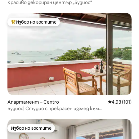
Красиво декориран център „Бузиос“
Избор на гостите
Най-популярен избор на гостите
Апартамент – Centro
Средна оценка
4,93 (101)
Бузиос| Студио с прекрасен изглед към
крайбрежието Бардо.
Избор на гостите
Избор на гостите