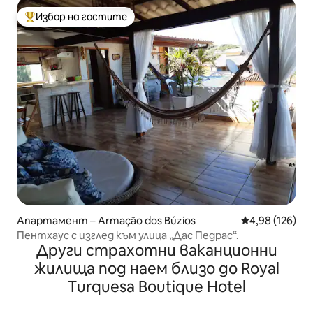
Избор на гостите
Най-популярен избор на гостите
Апартамент – Armação dos Búzios
Средна оценка
4,98 (126)
Пентхаус с изглед към улица „Дас Педрас“.
Други страхотни ваканционни
жилища под наем близо до Royal
Turquesa Boutique Hotel