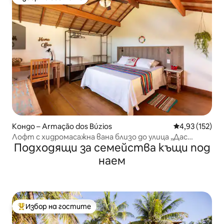
Избор на гостите
Кондо – Armação dos Búzios
Средна оценка
4,93 (152)
Лофт с хидромасажна вана близо до улица „Дас
Подходящи за семейства къщи под
Педрас“
наем
Избор на гостите
Най-популярен избор на гостите