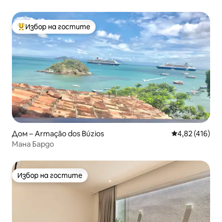
Избор на гостите
Най-популярен избор на гостите
Дом – Armação dos Búzios
Средна оценка
4,82 (416)
Мана Бардо
Избор на гостите
Избор на гостите