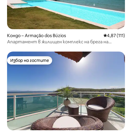
Кондо – Armação dos Búzios
Средна оценк
4,87 (111)
Апартамент в жилищен комплекс на брега на
морето в Бузиос
Избор на гостите
Избор на гостите