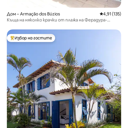
Дом – Armação dos Búzios
Средна оценка
4,91 (135)
Къща на няколко крачки от плажа на Ферадура-
Бузиос
Избор на гостите
Най-популярен избор на гостите