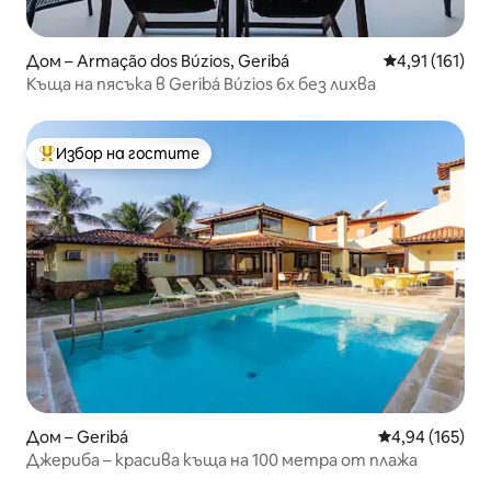
Дом – Armação dos Búzios, Geribá
Средна оценка
4,91 (161)
Къща на пясъка в Geribá Búzios 6x без лихва
Избор на гостите
Най-популярен избор на гостите
Дом – Geribá
Средна оценка
4,94 (165)
Джериба – красива къща на 100 метра от плажа