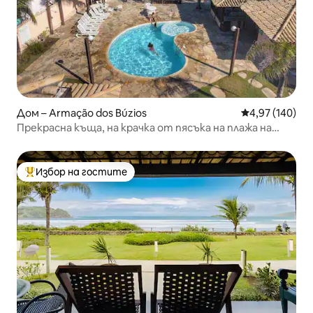
Дом – Armação dos Búzios
Средна оценка
4,97 (140)
Прекрасна къща, на крачка от пясъка на плажа на
Джериба
Избор на гостите
Най-популярен избор на гостите