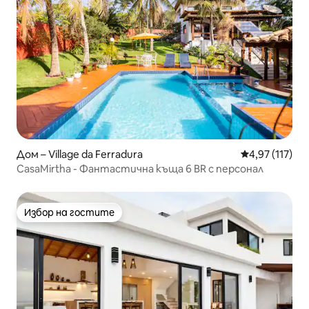
Дом – Village da Ferradura
Средна оценка
4,97 (117)
CasaMirtha - Фантастична къща 6 BR с персонал
Избор на гостите
Избор на гостите