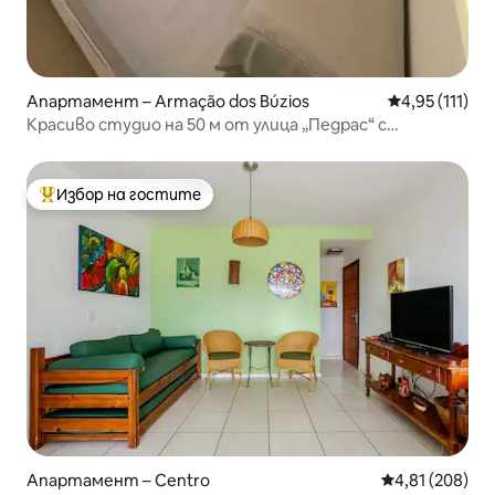
Апартамент – Armação dos Búzios
Средна оценк
4,95 (111)
Красиво студио на 50 м от улица „Педрас“ с
климатик и Wi-Fi
Избор на гостите
Най-популярен избор на гостите
Апартамент – Centro
Средна оценка
4,81 (208)