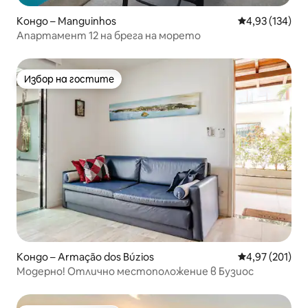
Кондо – Manguinhos
Средна оценка
4,93 (134)
Апартамент 12 на брега на морето
Избор на гостите
Избор на гостите
Кондо – Armação dos Búzios
Средна оценка
4,97 (201)
Модерно! Отлично местоположение в Бузиос