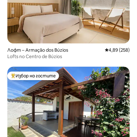
Лофт – Armação dos Búzios
Средна оценка
4,89 (258)
Lofts no Centro de Búzios
Избор на гостите
Най-популярен избор на гостите