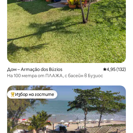
Дом – Armação dos Búzios
Средна оценка
4,95 (132)
На 100 метра от ПЛАЖА, с басейн в Бузиос
Избор на гостите
Най-популярен избор на гостите