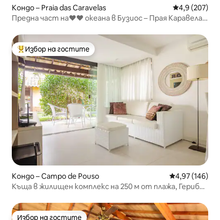
Кондо – Praia das Caravelas
Средна оценк
4,9 (207)
Предна част на❤❤ океана в Бузиос – Прая Каравелас
❤❤
Избор на гостите
Най-популярен избор на гостите
Кондо – Campo de Pouso
Средна оценка
4,97 (146)
Къща в жилищен комплекс на 250 м от плажа, Гериба/
Бузиос
Избор на гостите