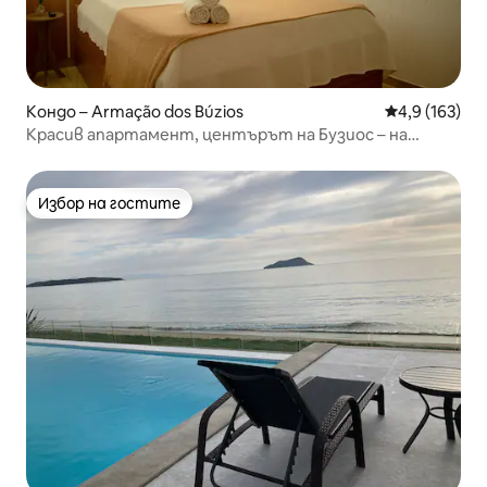
Кондо – Armação dos Búzios
Средна оценк
4,9 (163)
Красив апартамент, центърът на Бузиос – на
5 минути от крайбрежието
Избор на гостите
Избор на гостите