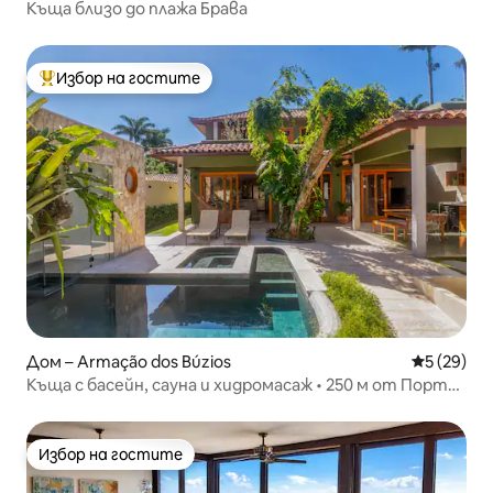
Къща близо до плажа Брава
Избор на гостите
Най-популярен избор на гостите
Дом – Armação dos Búzios
Средна оц
5 (29)
Къща с басейн, сауна и хидромасаж • 250 м от Порто
да Бара
Избор на гостите
Избор на гостите