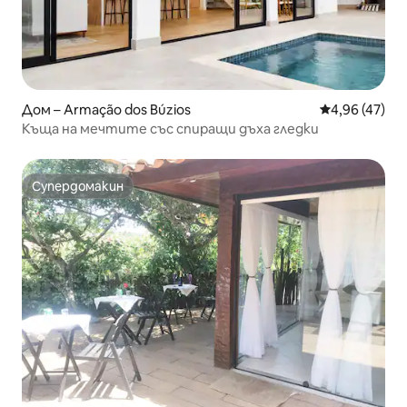
Дом – Armação dos Búzios
Средна оценк
4,96 (47)
Къща на мечтите със спиращи дъха гледки
Супердомакин
Супердомакин