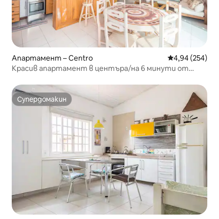
Апартамент – Centro
Средна оценка
4,94 (254)
Красив апартамент в центъра/на 6 минути от
улица „Дас Педрас“
Супердомакин
Супердомакин