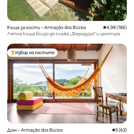
Къща за гости – Armação dos Búzios
Средна оценка
4,98 (186)
Лятна къща близо до плажа „Ферадура“ и центъра
Избор на гостите
Най-популярен избор на гостите
Дом – Armação dos Búzios
Средна оц
5 (63)