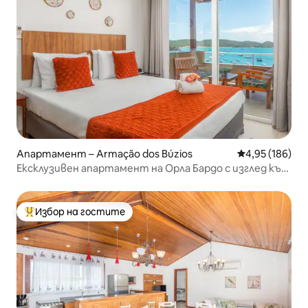
Апартамент – Armação dos Búzios
Средна оценка
4,95 (186)
Ексклузивен апартамент на Орла Бардо с изглед към
морето
Избор на гостите
Най-популярен избор на гостите