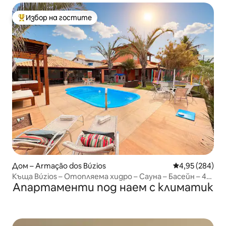
Избор на гостите
Най-популярен избор на гостите
Дом – Armação dos Búzios
Средна оценка
4,95 (284)
Къща Búzios – Отопляема хидро – Сауна – Басейн – 4
Апартаменти под наем с климатик
апартамента