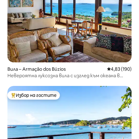
Вила – Armação dos Búzios
Средна оценка
4,83 (190)
Невероятна луксозна вила с изглед към океана в
Бузиос!
Избор на гостите
Най-популярен избор на гостите