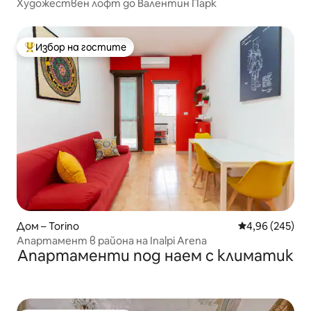
Художествен лофт до Валентин Парк
Избор на гостите
Най-популярен избор на гостите
Дом – Torino
Средна оценка
4,96 (245)
Апартамент в района на Inalpi Arena
Апартаменти под наем с климатик