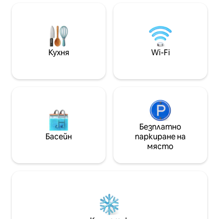
историческите му
дизайн. Стилни
забележителности и вълнуващи
оборудван апар
атракции. ✔ 2 удобни двойни спални
максимален ком
✔ Sunny Open - Concept Living +
приятен престой
разтегателен диван ✔ Напълно
двойки и несеме
оборудвана кухня ✔
дали разглежда
Кухня
Wi-Fi
Високоскоростен Wi - Fi ✔ Работни
забележителнос
пространства ✔ Пералня/сушилня ✔
за бизнес срещ
Климатик ✔ Асансьор ✔ Платен
е идеалната баз
паркинг Научете повече по - долу!!
Безплатно
Басейн
паркиране на
място