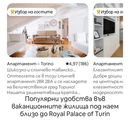
Избор на гостите
Избор на гос
Най-популярен избор на гостите
Най-популярен 
Апартамент – Torino
Средна оценка: 4,97 от 5, 186
4,97 (186)
Апартамент – To
Шикозно и слънчево таванско
Елегантният ап
помещение: близо до всичко ~
Оттеглете се в този слънчев
Добре дошли в Sa
климатик и Wi-Fi
апартамент 2BR 2BA и се насладете
на центъра на Т
на величествения град Торино!
елегантността
Нашата зашеметяваща кратка
модерността в 
Популярни удобства във
почивка, която се гордее с модерен
привлекателно 
дизайн, подчертан от
Докато влизате
ваканционните жилища под наем
естествената слънчева светлина,
запленени от а
близо до Royal Palace of Turin
е сгушено на отлично място, което
красота, която в
ви позволява лесно да опознаете
перфектна комб
града, като откриете
исторически чар