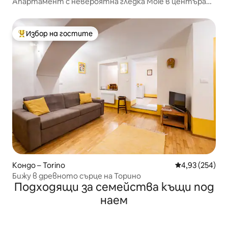
Апартамент с невероятна гледка Mole в центъра
на Торино
Избор на гостите
Най-популярен избор на гостите
Кондо – Torino
Средна оценка
4,93 (254)
Бижу в древното сърце на Торино
Подходящи за семейства къщи под
наем