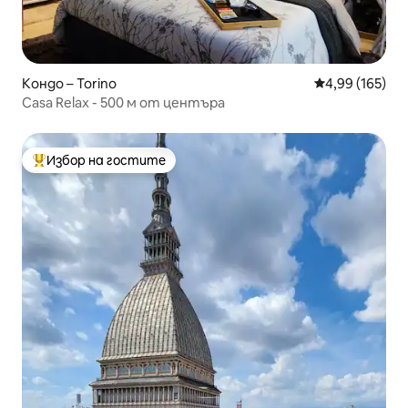
Кондо – Torino
Средна оценка
4,99 (165)
Casa Relax - 500 м от центъра
Избор на гостите
Най-популярен избор на гостите