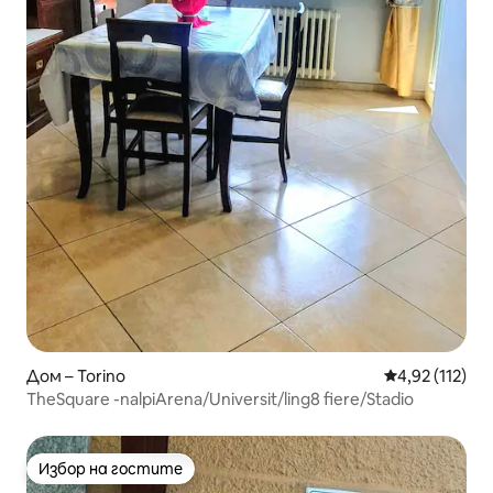
Дом – Torino
Средна оценка
4,92 (112)
TheSquare -nalpiArena/Universit/ling8 fiere/Stadio
Избор на гостите
Избор на гостите