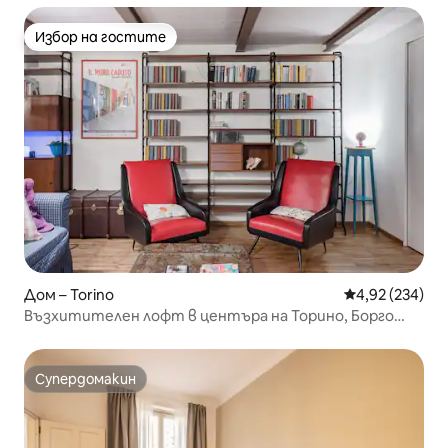
Избор на гостите
Избор на гостите
Дом – Torino
Средна оценка
4,92 (234)
Възхитителен лофт в центъра на Торино, Борго
Ванкилия
Супердомакин
Супердомакин