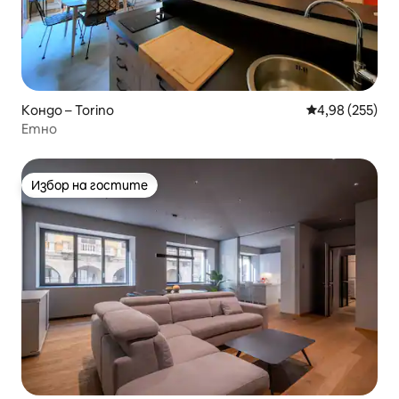
Кондо – Torino
Средна оценка
4,98 (255)
Етно
Избор на гостите
Избор на гостите