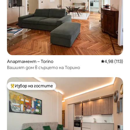
Апартамент – Torino
Средна оценка
4,98 (113)
Вашият дом в сърцето на Торино
Избор на гостите
Най-популярен избор на гостите