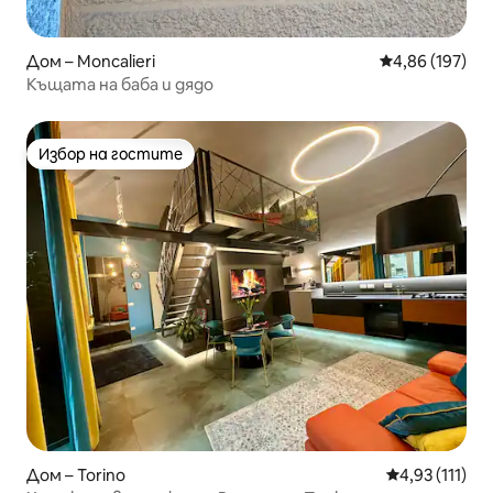
Дом – Moncalieri
Средна оценка
4,86 (197)
Къщата на баба и дядо
Избор на гостите
Избор на гостите
Дом – Torino
Средна оценк
4,93 (111)