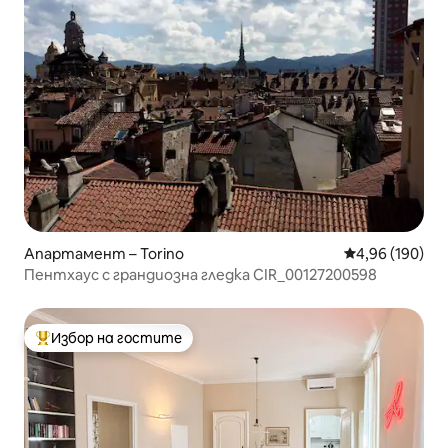
Апартамент – Torino
Средна оценка
4,96 (190)
Пентхаус с грандиозна гледка CIR_00127200598
Избор на гостите
Най-популярен избор на гостите