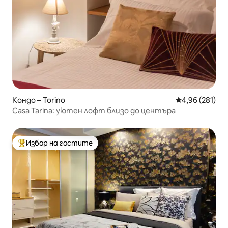
Кондо – Torino
Средна оценка
4,96 (281)
Casa Tarina: уютен лофт близо до центъра
Избор на гостите
Най-популярен избор на гостите