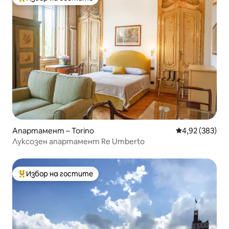
Най-популярен избор на гостите
Апартамент – Torino
Средна оценка
4,92 (383)
Луксозен апартамент Re Umberto
Избор на гостите
Най-популярен избор на гостите