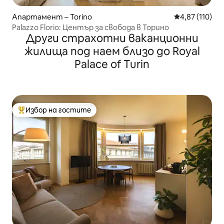
Апартамент – Torino
Средна оценка
4,87 (110)
Palazzo Florio: Център за свобода в Торино
Други страхотни ваканционни
жилища под наем близо до Royal
Palace of Turin
Избор на гостите
Най-популярен избор на гостите