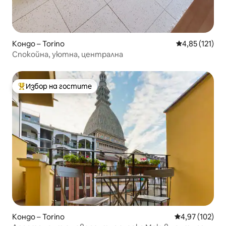
Кондо – Torino
Средна оценка
4,85 (121)
Спокойна, уютна, централна
Избор на гостите
Най-популярен избор на гостите
Кондо – Torino
Средна оценка
4,97 (102)