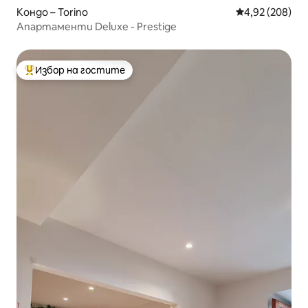
Кондо – Torino
Средна оценка
4,92 (208)
Апартаменти Deluxe - Prestige
Избор на гостите
Най-популярен избор на гостите