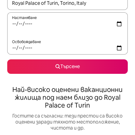
Когато резултатите се покажат, използвайте клавишите 
Настаняване
Освобождаване
Търсене
Най-високо оценени ваканционни
жилища под наем близо до Royal
Palace of Turin
Гостите са съгласни: тези престои са високо
оценени заради тяхното местоположение,
чистота и др.