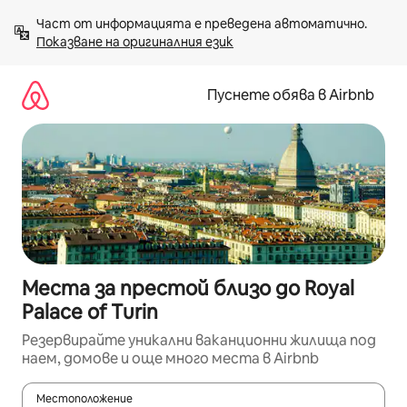
Пропускане
Част от информацията е преведена автоматично. 
към
Показване на оригиналния език
съдържанието
Пуснете обява в Airbnb
Места за престой близо до Royal
Palace of Turin
Резервирайте уникални ваканционни жилища под
наем, домове и още много места в Airbnb
Местоположение