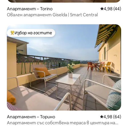
Апартамент – Torino
Средна оценк
4,98 (44)
Овален апартамент Giselda | Smart Central
Избор на гостите
Най-популярен избор на гостите
Апартамент – Торино
Средна оценк
4,98 (64)
Апартамент със собствена тераса в центъра на