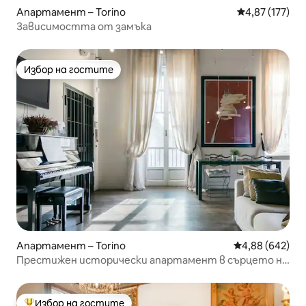
Апартамент – Torino
Средна оценка
4,87 (177)
Зависимостта от замъка
Избор на гостите
Избор на гостите
Апартамент – Torino
Средна оценка
4,88 (642)
Престижен исторически апартамент в сърцето на
Торино
Избор на гостите