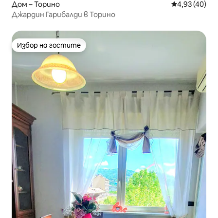
Дом – Торино
Средна оценк
4,93 (40)
Джардин Гарибалди в Торино
Избор на гостите
Избор на гостите