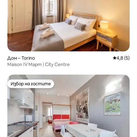
Дом – Torino
Средна оце
4,8 (5)
Maison IV Март | City Centre
Избор на гостите
Избор на гостите