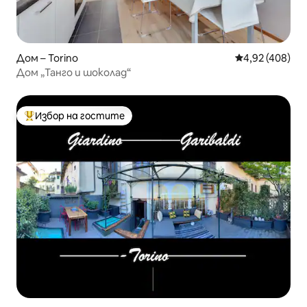
Дом – Torino
Средна оценка
4,92 (408)
Дом „Танго и шоколад“
Избор на гостите
Най-популярен избор на гостите