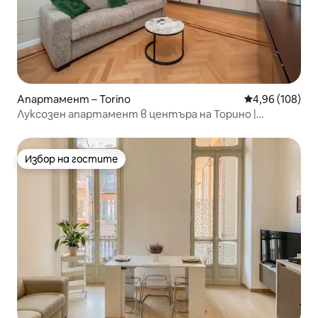
Апартамент – Torino
Средна оценка
4,96 (108)
Луксозен апартамент в центъра на Торино |
Климатик и комфорт
Избор на гостите
Избор на гостите