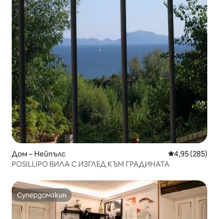
Дом – Нейпълс
Средна оценка
4,95 (285)
POSILLIPO ВИЛА С ИЗГЛЕД КЪМ ГРАДИНАТА
Супердомакин
Супердомакин