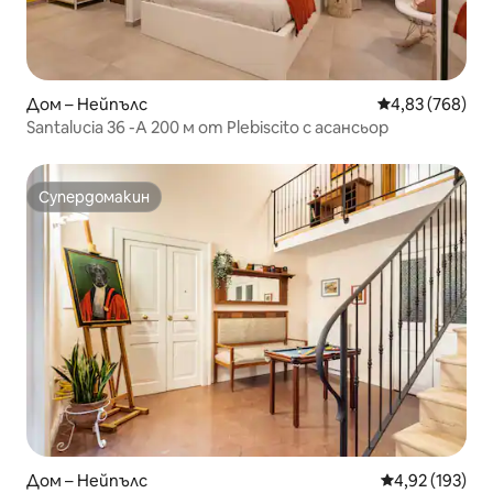
Дом – Нейпълс
Средна оценка
4,83 (768)
Santalucia 36 -A 200 м от Plebiscito с асансьор
Супердомакин
Супердомакин
Дом – Нейпълс
Средна оценка
4,92 (193)