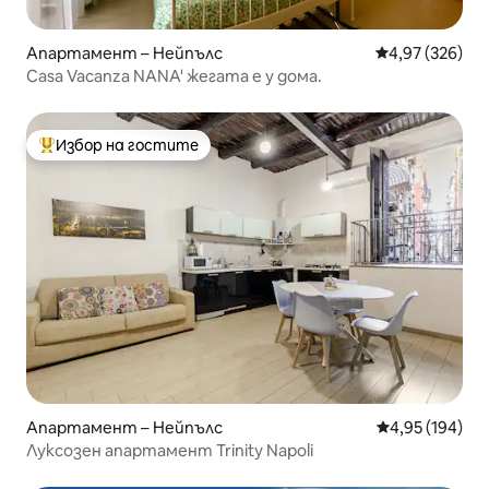
Апартамент – Нейпълс
Средна оценка
4,97 (326)
Casa Vacanza NANA' жегата е у дома.
Избор на гостите
Най-популярен избор на гостите
Апартамент – Нейпълс
Средна оценка
4,95 (194)
Луксозен апартамент Trinity Napoli