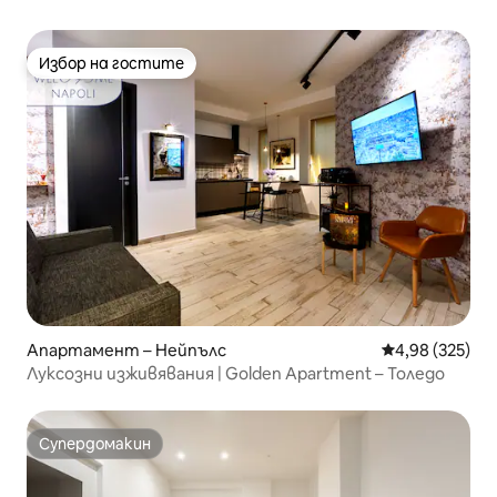
Избор на гостите
Избор на гостите
Апартамент – Нейпълс
Средна оценка
4,98 (325)
Луксозни изживявания | Golden Apartment – Толедо
Супердомакин
Супердомакин