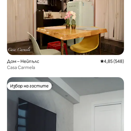
Дом – Нейпълс
Средна оценка
4,85 (548)
Casa Carmela
Избор на гостите
Избор на гостите