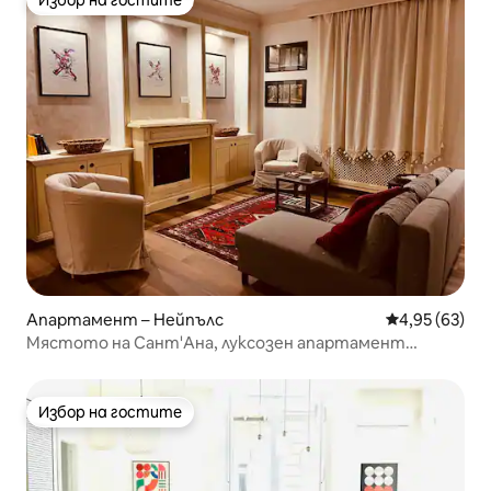
Избор на гостите
Апартамент – Нейпълс
Средна оценк
4,95 (63)
Мястото на Сант'Ана, луксозен апартамент
Quartier Spagnoli
Избор на гостите
Избор на гостите