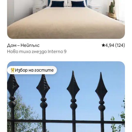
Дом – Нейпълс
Средна оценка
4,94 (124)
Ново тихо гнездо Interno 9
Избор на гостите
Най-популярен избор на гостите