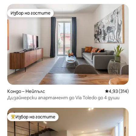
Избор на гостите
Избор на гостите
Кондо – Нейпълс
Средна оценка
4,93 (314)
Дизайнерски апартамент до Via Toledo до 4 души
Избор на гостите
Най-популярен избор на гостите