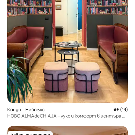
Кондо – Нейпълс
Средна оц
5 (19)
НОВО ALMAdeCHIAJA – лукс и комфорт в центъра на
града
Избор на гостите