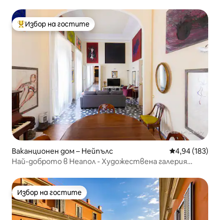
Избор на гостите
Най-популярен избор на гостите
Ваканционен дом – Нейпълс
Средна оценка
4,94 (183)
Най-доброто в Неапол - Художествена галерия
Chiaia
Избор на гостите
Избор на гостите