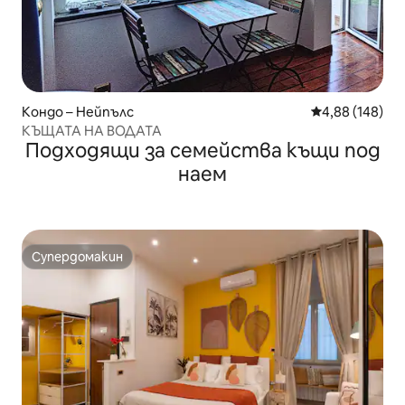
Кондо – Нейпълс
Средна оценка
4,88 (148)
КЪЩАТА НА ВОДАТА
Подходящи за семейства къщи под
наем
Супердомакин
Супердомакин