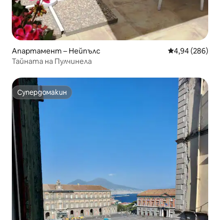
Апартамент – Нейпълс
Средна оценка
4,94 (286)
Тайната на Пулчинела
Супердомакин
Супердомакин