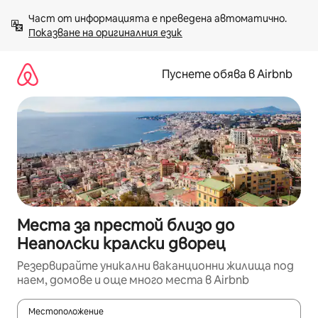
Пропускане
Част от информацията е преведена автоматично. 
към
Показване на оригиналния език
съдържанието
Пуснете обява в Airbnb
Места за престой близо до
Неаполски кралски дворец
Резервирайте уникални ваканционни жилища под
наем, домове и още много места в Airbnb
Местоположение