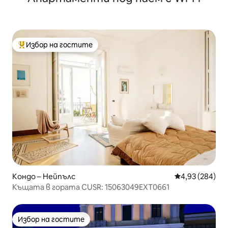
Избор на гостите
Най-популярен избор на гостите
Кондо – Нейпълс
Средна оценка
4,93 (284)
Къщата в гората CUSR: 15063049EXT0661
Избор на гостите
Избор на гостите