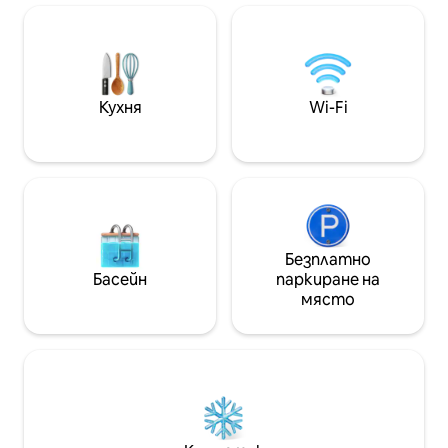
и интерактивни канали. Имотът е
апартамента, ид
на 100 м от Театро Сан Карло.
семейства или двойки. 
Международно летище Неапол е на 5
дали търсите р
километра. Zona Plebiscito е чудесен
или семейно пр
избор за пътуващите, които се
имот отговаря 
интересуват от емоционалната
нужди. Направете престоя си
Кухня
Wi-Fi
атмосфера, градските разходки и
наистина незабр
атмосферата. Този район на Неапол
Неапол.
е един от любимите на гостите ни
въз основа на независими отзиви.
Този имот се намира и на място с
най - висока оценка в Неапол!
Гостите го обичат повече от
другите удобства. Това е и имотът
Безплатно
с най - добрата стойност за
Басейн
паркиране на
стойността в Неапол! В сравнение с
място
други удобства в този град,
гостите получават повече, като
харчат по - малко. Да говорим на
вашия език! Цял имот само за вас!
Асансьор с климатик Отопление Wi -
Fi пералня Напълно оборудвана кухня
с съдомиялна 4 Smart TV с включен
NETFLIX, YouTube и т.н.