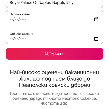
Когато резултатите се покажат, използвайте клавишите 
Настаняване
Освобождаване
Търсене
Най-високо оценени ваканционни
жилища под наем близо до
Неаполски кралски дворец
Гостите са съгласни: тези престои са високо
оценени заради тяхното местоположение,
чистота и др.