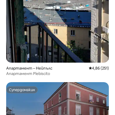
Апартамент – Нейпълс
Средна оценка
4,86 (251)
Апартамент Plebiscito
Супердомакин
Супердомакин