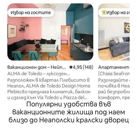
Избор на гостите
Избор на гос
Избор на гостите
Най-популярен 
Ваканционен дом – Нейпъ
Средна оценка: 4,95 от 5, 148
4,95 (148)
Апартамент – Н
лс
ALMA de Toledo – луксозен
[Chiaia Seafront] 
дизайнерски дом Plebiscito
Design
Разположен в квартал Плебисито в
Разгледайте оч
Неапол, ALMA de Toledo Design Home
почивка в Неапо
Plebiscito предлага климатик, балкон
рай безпроблемн
и изглед към Via Toledo и Piazza del
комфорт, предла
Популярни удобства във
Plebiscito. Безплатен Wi - Fi е на ваше
гледки към море
разположение. Апартаментът
двойни балкони.
ваканционните жилища под наем
разполага с 3 спални, кухня със
богатата култур
близо до Неаполски кралски дворец
съдомиялна машина и две бани с биде
насладете се на
и пералня. 4 смарт телевизора с
близките трато
плосък екран с Netflix, YouTube, DAZN
на удобството 