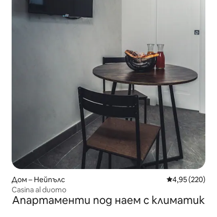
Дом – Нейпълс
Средна оценка
4,95 (220)
Casina al duomo
Апартаменти под наем с климатик