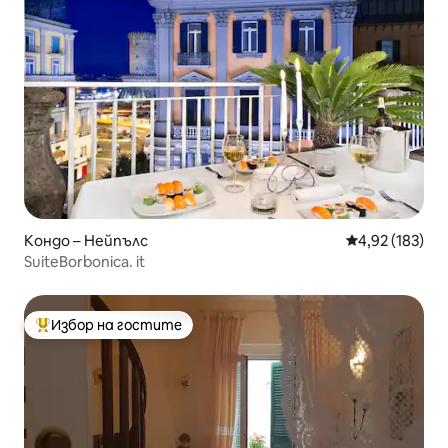
Кондо – Нейпълс
Средна оценка
4,92 (183)
SuiteBorbonica. it
Избор на гостите
Най-популярен избор на гостите