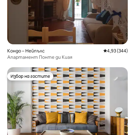
Кондо – Нейпълс
Средна оценка
4,93 (344)
Апартамент Понте ди Киая
Избор на гостите
Избор на гостите