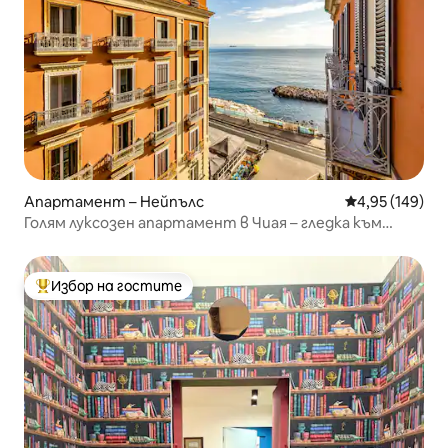
Апартамент – Нейпълс
Средна оценка
4,95 (149)
Голям луксозен апартамент в Чиая – гледка към
морето на Капри
Избор на гостите
Най-популярен избор на гостите