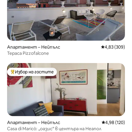
Апартамент – Нейпълс
Средна оценка
4,83 (309)
Тераса Pizzofalcone
Избор на гостите
Най-популярен избор на гостите
Апартамент – Нейпълс
Средна оценка
4,98 (120)
Casa di Maricò: „оазис“ в центъра на Неапол