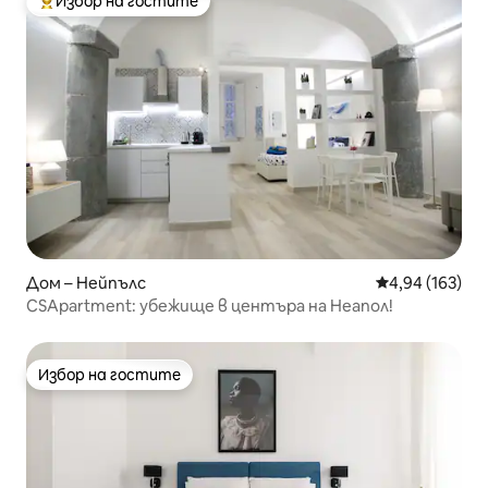
Избор на гостите
Най-популярен избор на гостите
Дом – Нейпълс
Средна оценка
4,94 (163)
CSApartment: убежище в центъра на Неапол!
Избор на гостите
Избор на гостите