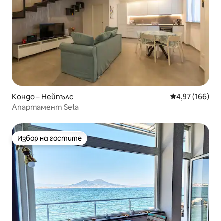
Кондо – Нейпълс
Средна оценка
4,97 (166)
Апартамент Seta
Избор на гостите
Избор на гостите