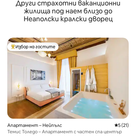
Други страхотни ваканционни
жилища под наем близо до
Неаполски кралски дворец
Избор на гостите
Най-популярен избор на гостите
Апартамент – Нейпълс
Средна оц
5 (21)
Темис Толедо – Апартамент с частен спа център