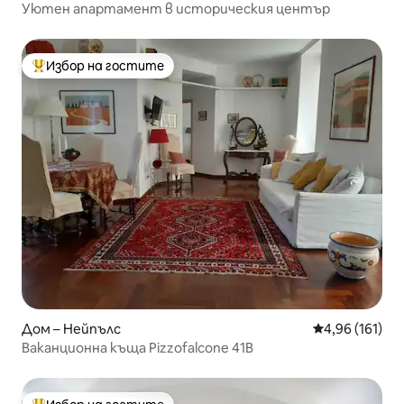
Уютен апартамент в историческия център
Избор на гостите
Най-популярен избор на гостите
Дом – Нейпълс
Средна оценка
4,96 (161)
Ваканционна къща Pizzofalcone 41B