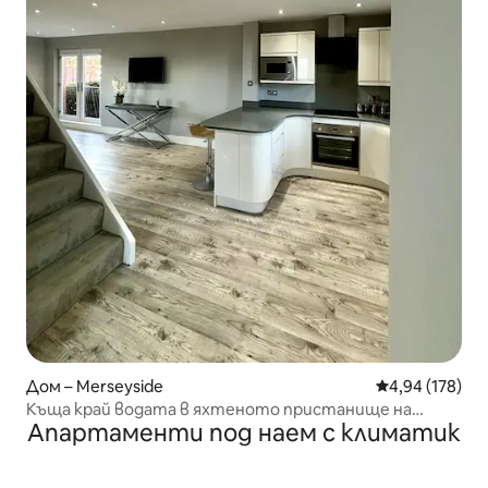
Дом – Merseyside
Средна оценка
4,94 (178)
Къща край водата в яхтеното пристанище на
Апартаменти под наем с климатик
Ливърпул