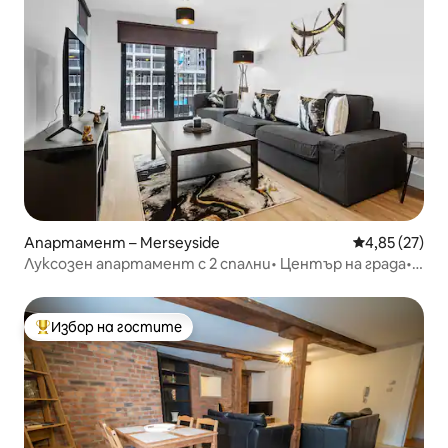
Апартамент – Merseyside
Средна оценк
4,85 (27)
Луксозен апартамент с 2 спални• Център на града•
Охраняем паркинг + балкон
Избор на гостите
Най-популярен избор на гостите