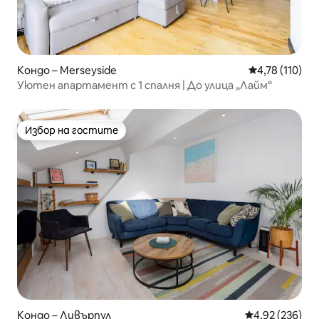
Кондо – Merseyside
Средна оценка
4,78 (110)
Уютен апартамент с 1 спалня | До улица „Лайм“
Избор на гостите
Избор на гостите
Кондо – Ливърпул
Средна оценка
4,92 (236)