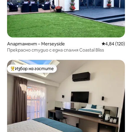
Апартамент – Merseyside
Средна оценка
4,84 (120)
Прекрасно студио с една спалня Coastal Bliss
Избор на гостите
Най-популярен избор на гостите