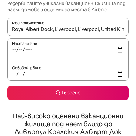
Резервирайте уникални ваканционни жилища под
наем, домове и още много места в Airbnb
Местоположение
Когато резултатите се покажат, използвайте клавишите 
Настаняване
Освобождаване
Търсене
Най-високо оценени ваканционни
жилища под наем близо до
Ливърпул Кралския Албърт Док