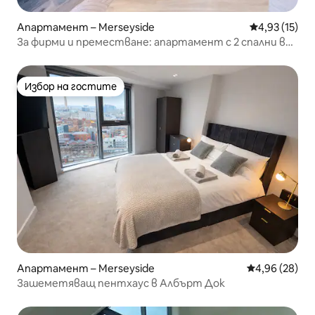
Апартамент – Merseyside
Средна оценк
4,93 (15)
За фирми и преместване: апартамент с 2 спални в
центъра на Ливърпул
Избор на гостите
Избор на гостите
Апартамент – Merseyside
Средна оценк
4,96 (28)
Зашеметяващ пентхаус в Албърт Док