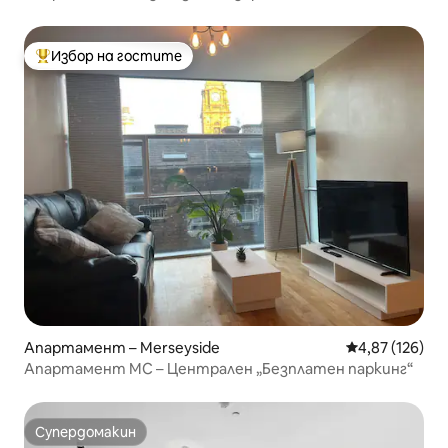
Избор на гостите
Най-популярен избор на гостите
Апартамент – Merseyside
Средна оценка
4,87 (126)
Апартамент MC – Централен „Безплатен паркинг“
Супердомакин
Супердомакин