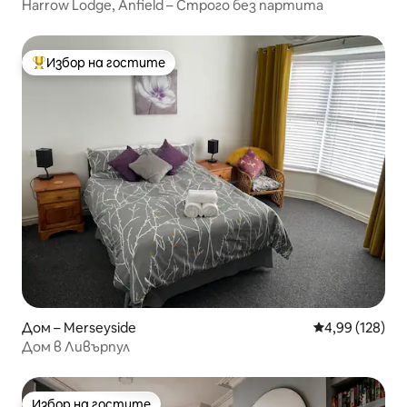
Harrow Lodge, Anfield – Строго без партита
Избор на гостите
Най-популярен избор на гостите
Дом – Merseyside
Средна оценка
4,99 (128)
Дом в Ливърпул
Избор на гостите