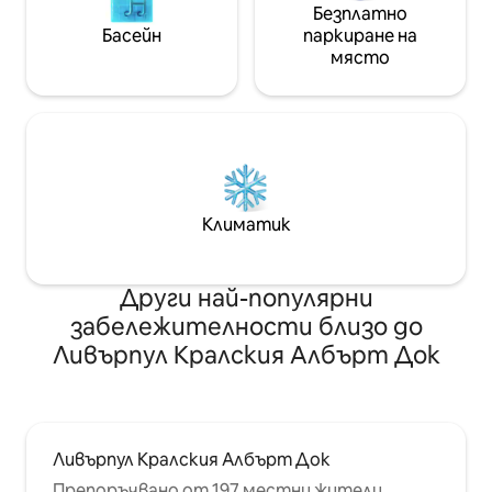
Безплатно
Басейн
паркиране на
място
Климатик
Други най-популярни
забележителности близо до
Ливърпул Кралския Албърт Док
Ливърпул Кралския Албърт Док
Препоръчвано от 197 местни жители