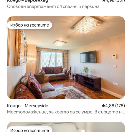
Кондо – Беркенхед
Средна оценка
4,98 (331)
Спокоен апартамент с 1 спалня и паркинг
Избор на гостите
Избор на гостите
Кондо – Merseyside
Средна оценка
4,88 (178)
Местоположение, за което да се умре, в сърцето на
Ливърпул
Избор на гостите