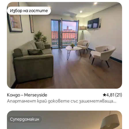
Избор на гостите
Избор на гостите
Кондо – Merseyside
Средна оценк
4,81 (21)
Апартамент край доковете със зашеметяваща
гледка към брега
Супердомакин
Супердомакин