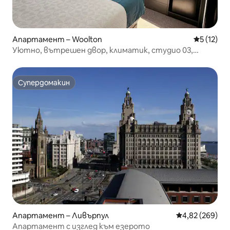
Апартамент – Woolton
Средна оц
5 (12)
Уютно, вътрешен двор, климатик, студио 03,
Woolton Village.
Супердомакин
Супердомакин
Апартамент – Ливърпул
Средна оценка
4,82 (269)
Апартамент с изглед към езерото