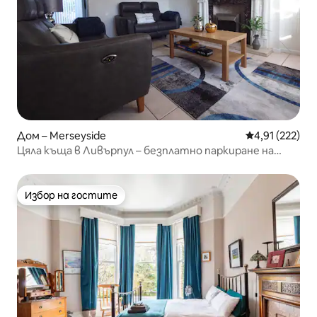
Дом – Merseyside
Средна оценка
4,91 (222)
Цяла къща в Ливърпул – безплатно паркиране на
улицата
Избор на гостите
Избор на гостите