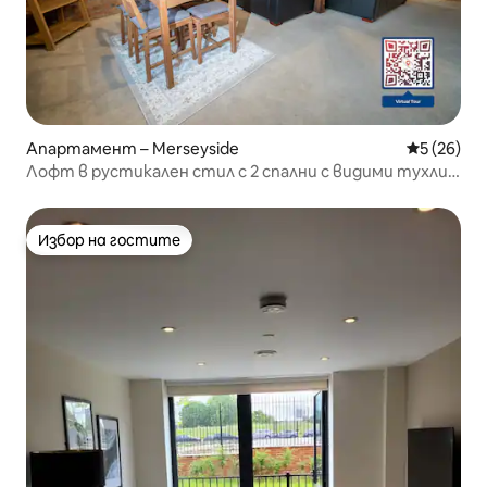
Апартамент – Merseyside
Средна оц
5 (26)
Лофт в рустикален стил с 2 спални с видими тухли и
греди
Избор на гостите
Избор на гостите