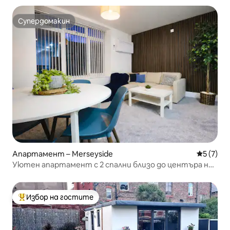
Супердомакин
Супердомакин
Апартамент – Merseyside
Средна о
5 (7)
Уютен апартамент с 2 спални близо до центъра на
града
Избор на гостите
Най-популярен избор на гостите