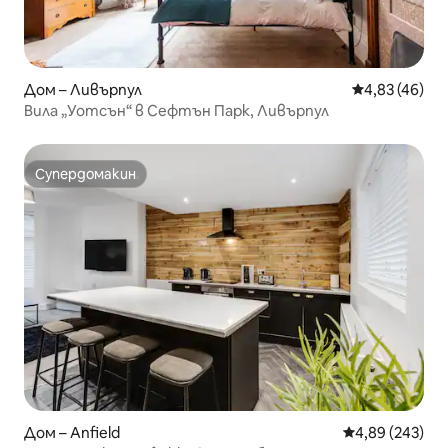
Дом – Ливърпул
Средна оценк
4,83 (46)
Вила „Уотсън“ в Сефтън Парк, Ливърпул
Супердомакин
Супердомакин
Дом – Anfield
Средна оценка
4,89 (243)