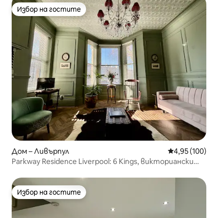
Избор на гостите
Избор на гостите
Дом – Ливърпул
Средна оценка
4,95 (100)
Parkway Residence Liverpool: 6 Kings, викториански
стил
Избор на гостите
Избор на гостите