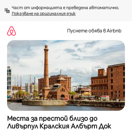
Пропускане
Част от информацията е преведена автоматично. 
към
Показване на оригиналния език
съдържанието
Пуснете обява в Airbnb
Места за престой близо до
Ливърпул Кралския Албърт Док