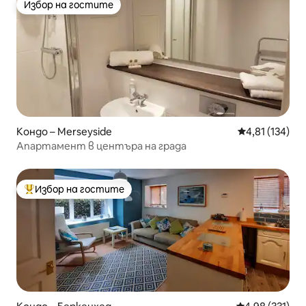
Избор на гостите
Избор на гостите
Кондо – Merseyside
Средна оценка
4,81 (134)
Апартамент в центъра на града
Избор на гостите
Най-популярен избор на гостите