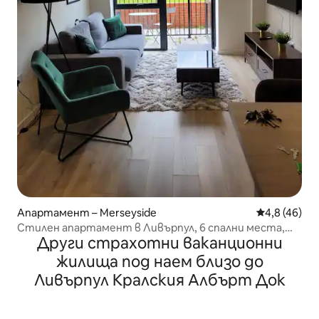
Апартамент – Merseyside
Средна оцен
4,8 (46)
Стилен апартамент в Ливърпул, 6 спални места,
Други страхотни ваканционни
2 бани.
жилища под наем близо до
Ливърпул Кралския Албърт Док