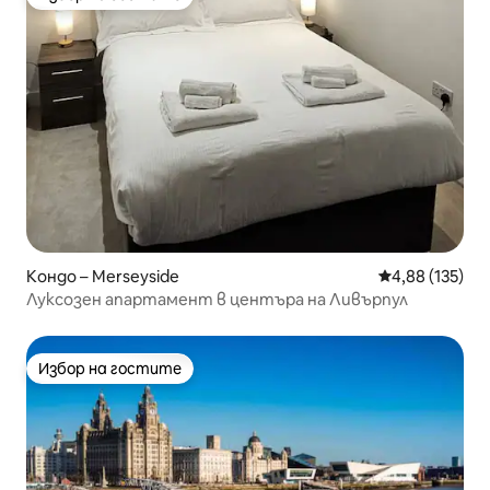
Избор на гостите
Кондо – Merseyside
Средна оценка
4,88 (135)
Луксозен апартамент в центъра на Ливърпул
Избор на гостите
Избор на гостите