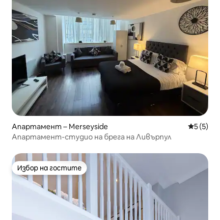
Апартамент – Merseyside
Средна о
5 (5)
Апартамент-студио на брега на Ливърпул
Избор на гостите
Избор на гостите