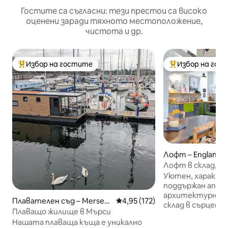
Гостите са съгласни: тези престои са високо
оценени заради тяхното местоположение,
чистота и др.
Избор на гостите
Избор на гос
Най-популярен избор на гостите
Най-популярен 
Лофт – England
Лофт в склад, 
местоположение,
Уютен, характер
поддържан апар
архитектурно к
Плавателен съд – Merseys
Средна оценка: 4,95 от 5, 17
4,95 (172)
склад в сърцето 
ide
Плаващо жилище в Мърси
няколко минути
Нашата плаваща къща е уникално
пазаруването L1 