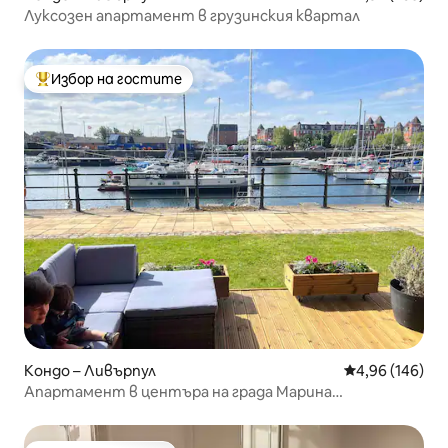
Луксозен апартамент в грузинския квартал
Избор на гостите
Най-популярен избор на гостите
Кондо – Ливърпул
Средна оценка
4,96 (146)
Апартамент в центъра на града Марина
Местоположение безплатен паркинг