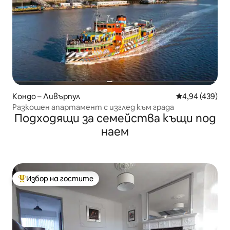
Кондо – Ливърпул
Средна оценка
4,94 (439)
Разкошен апартамент с изглед към града
Подходящи за семейства къщи под
наем
Избор на гостите
Най-популярен избор на гостите