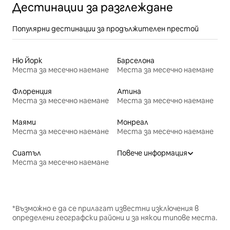
Дестинации за разглеждане
Популярни дестинации за продължителен престой
Ню Йорк
Барселона
Места за месечно наемане
Места за месечно наемане
Флоренция
Атина
Места за месечно наемане
Места за месечно наемане
Маями
Монреал
Места за месечно наемане
Места за месечно наемане
Сиатъл
Повече информация
Места за месечно наемане
*Възможно е да се прилагат известни изключения в
определени географски райони и за някои типове места.