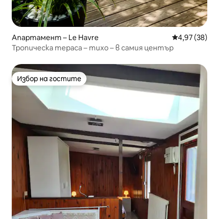
Апартамент – Le Havre
Средна оценк
4,97 (38)
Тропическа тераса – тихо – в самия център
Избор на гостите
Избор на гостите