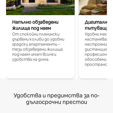
Напълно обзаведени
Дигитални н
жилища под наем
пътуващи п
От спокойни планински
Удобни места
дървени колиби до удобни
настаняване 
градски апартаменти –
настроени и
тези обзаведени жилища
дистанционн
под наем имат всички
професионалис
удобства на дома.
обособени р
пространств
Удобства и предимства за по-
дългосрочни престои