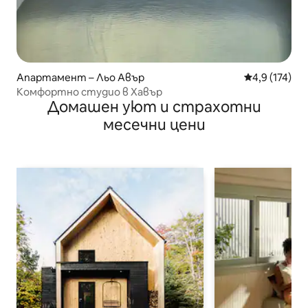
Апартамент – Льо Авър
Средна оценк
4,9 (174)
Комфортно студио в Хавър
Домашен уют и страхотни
месечни цени