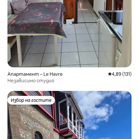
Апартамент – Le Havre
Средна оценка
4,89 (131)
Независимо студио
Избор на гостите
Избор на гостите