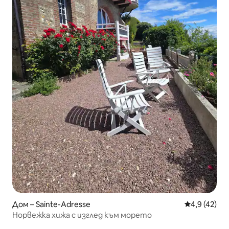
Дом – Sainte-Adresse
Средна оцен
4,9 (42)
Норвежка хижа с изглед към морето