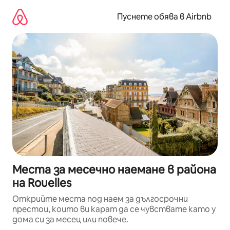
Пропускане
към
Пуснете обява в Airbnb
съдържанието
Места за месечно наемане в района
на Rouelles
Открийте места под наем за дългосрочни
престои, които ви карат да се чувствате като у
дома си за месец или повече.