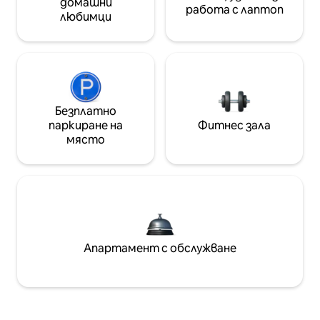
домашни
работа с лаптоп
любимци
Безплатно
паркиране на
Фитнес зала
място
Апартамент с обслужване