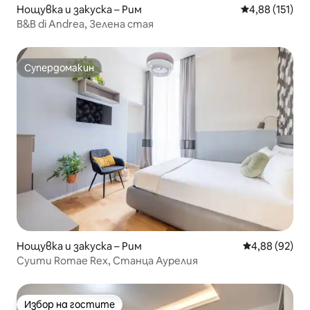
Нощувка и закуска – Рим
Средна оценка
4,88 (151)
B&B di Andrea, Зелена стая
Супердомакин
Супердомакин
Нощувка и закуска – Рим
Средна оценк
4,88 (92)
Суити Romae Rex, Станца Аурелия
Избор на гостите