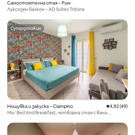
Самостоятелна стая – Рим
Луксозен балкон – AD Suites Tritone
Супердомакин
Супердомакин
Нощувка и закуска – Ciampino
Средна оценк
4,92 (49)
Miu' Bed And Breakfast, четворна стая с вана...