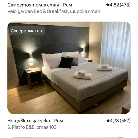
Самостоятелна стая – Рим
Средна оценка
4,82 (478)
Veio garden Bed & Breakfast, широка стая
Супердомакин
Супердомакин
Нощувка и закуска – Рим
Средна оценка
4,78 (587)
S. Pietro B&B, стая 103