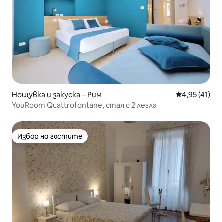
Нощувка и закуска – Рим
Средна оценк
4,95 (41)
YouRoom Quattrofontane, стая с 2 легла
Избор на гостите
Избор на гостите