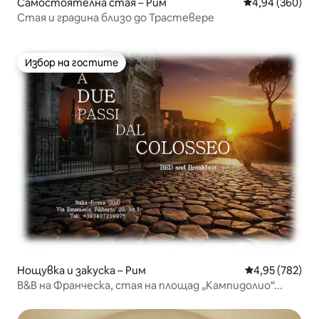
Самостоятелна стая – Рим
Средна оценка
4,94 (360)
Стая и градина близо до Трастевере
Избор на гостите
Избор на гостите
Нощувка и закуска – Рим
Средна оценка
4,95 (782)
B&B на Франческа, стая на площад „Кампидолио“...