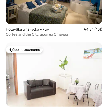
Нощувка и закуска – Рим
Средна оценка
4,84 (451)
Coffee and the City, ария на Станца
Избор на гостите
Избор на гостите