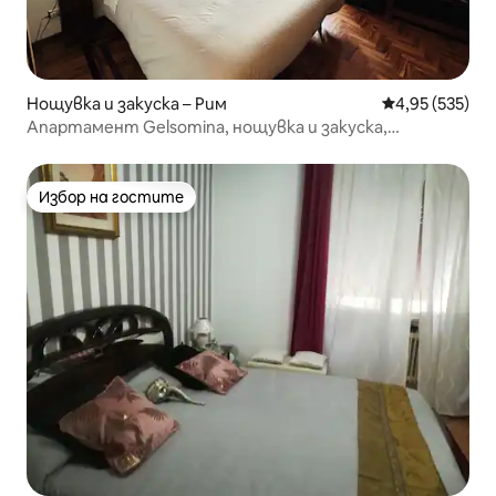
Нощувка и закуска – Рим
Средна оценка
4,95 (535)
Апартамент Gelsomina, нощувка и закуска,
споделена баня...
Избор на гостите
Избор на гостите