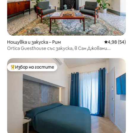
Нощувка и закуска – Рим
Средна оценк
4,98 (54)
Ortica Guesthouse със закуска, в Сан Джовани...
Избор на гостите
Най-популярен избор на гостите