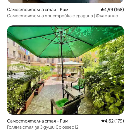
Самостоятелна стая – Рим
Средна оценка
4,99 (168)
Самостоятелна пристройка с градина | Фламинио –
Рим
Самостоятелна стая – Рим
Средна оценка
4,62 (179)
Голяма стая за 3 души Colosseo12