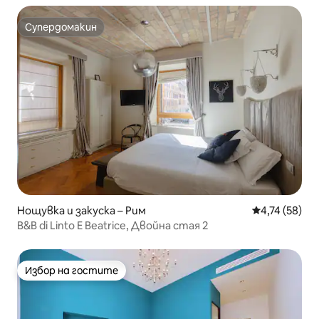
Супердомакин
Супердомакин
Нощувка и закуска – Рим
Средна оценк
4,74 (58)
B&B di Linto E Beatrice, Двойна стая 2
Избор на гостите
Избор на гостите