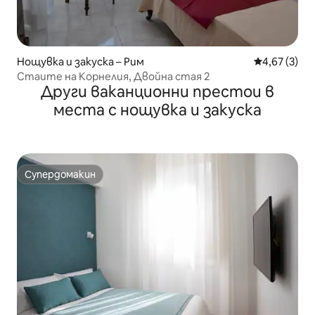
Нощувка и закуска – Рим
Средна оцен
4,67 (3)
Стаите на Корнелия, Двойна стая 2
Други ваканционни престои в
места с нощувка и закуска
Супердомакин
Супердомакин