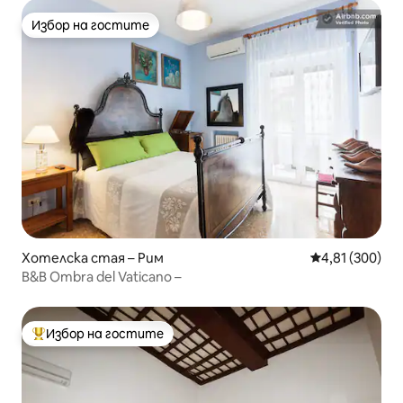
Избор на гостите
Избор на гостите
Хотелска стая – Рим
Средна оценка
4,81 (300)
B&B Ombra del Vaticano –
Избор на гостите
Най-популярен избор на гостите