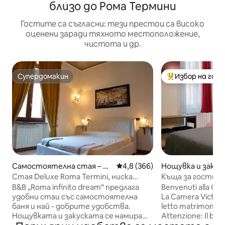
близо до Рома Термини
Гостите са съгласни: тези престои са високо
оценени заради тяхното местоположение,
чистота и др.
Супердомакин
Избор на гос
Супердомакин
Най-популярен 
Самостоятелна стая – Ри
Средна оценка: 4,8 от 5, 366
4,8 (366)
Нощувка и закуск
м
Стая Deluxe Roma Termini, ниска
Къща за гости н
цена, апартамент
(двойно легло, ...
B&B „Roma infinito dream“ предлага
Benvenuti alla Gu
удобни стаи със самостоятелна
La Camera Victori
баня и най - добрите удобства.
letto matrimoniale
Нощувката и закуската се намират
Attenzione: Il ba