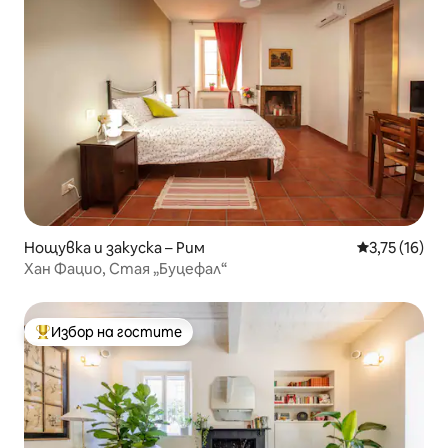
Нощувка и закуска – Рим
Средна оценк
3,75 (16)
Хан Фацио, Стая „Буцефал“
Избор на гостите
Най-популярен избор на гостите