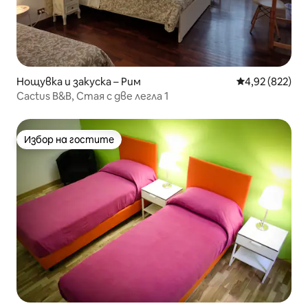
Нощувка и закуска – Рим
Средна оценка
4,92 (822)
Cactus B&B, Стая с две легла 1
Избор на гостите
Избор на гостите