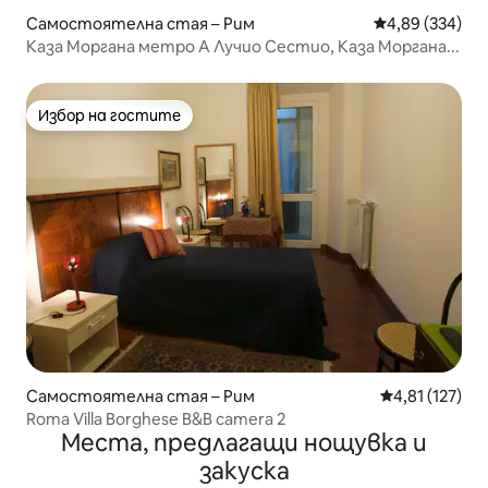
Самостоятелна стая – Рим
Средна оценка
4,89 (334)
Каза Моргана метро А Лучио Сестио, Каза Моргана...
Избор на гостите
Избор на гостите
Самостоятелна стая – Рим
Средна оценка
4,81 (127)
Roma Villa Borghese B&B camera 2
Места, предлагащи нощувка и
закуска