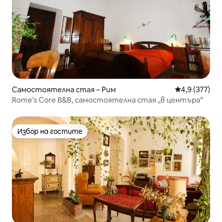
Самостоятелна стая – Рим
Средна оценк
4,9 (377)
Rome's Core B&B, самостоятелна стая „в центъра“
Избор на гостите
Избор на гостите