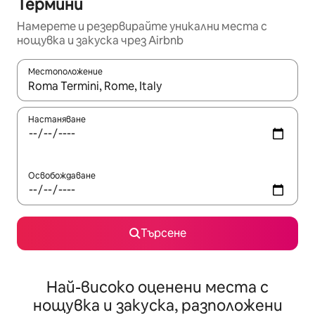
Термини
Намерете и резервирайте уникални места с
нощувка и закуска чрез Airbnb
Местоположение
Когато резултатите се покажат, използвайте клавишите 
Настаняване
Освобождаване
Търсене
Най-високо оценени места с
нощувка и закуска, разположени