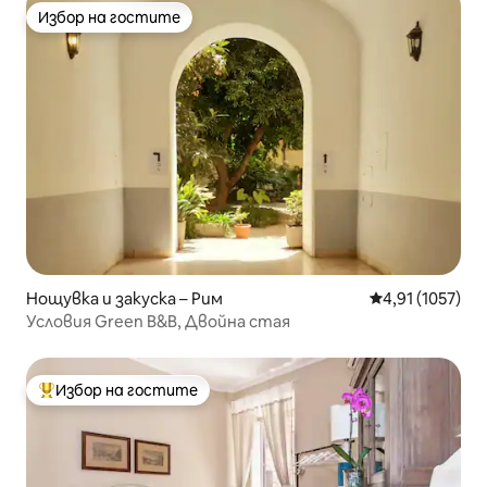
Избор на гостите
Избор на гостите
Нощувка и закуска – Рим
Средна оценка:
4,91 (1057)
Условия Green B&B, Двойна стая
Избор на гостите
Най-популярен избор на гостите