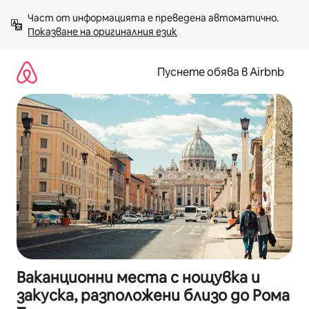
Пропускане
Част от информацията е преведена автоматично. 
към
Показване на оригиналния език
съдържанието
Пуснете обява в Airbnb
Ваканционни места с нощувка и
закуска, разположени близо до Рома