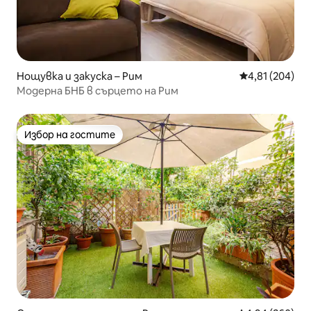
Нощувка и закуска – Рим
Средна оценка
4,81 (204)
Модерна БНБ в сърцето на Рим
Избор на гостите
Избор на гостите