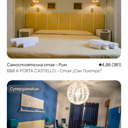
Самостоятелна стая – Рим
Средна оценка
4,86 (381)
B&B A PORTA CASTELLO – Стая „Сан Пиетро“
Супердомакин
Супердомакин