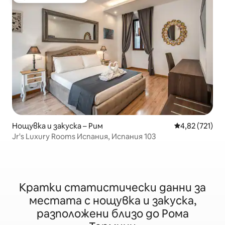
Избор на гостите
Нощувка и закуска – Рим
Средна оценка
4,82 (721)
Jr's Luxury Rooms Испания, Испания 103
Кратки статистически данни за
местата с нощувка и закуска,
разположени близо до Рома