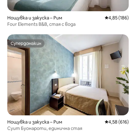
Нощувка и закуска – Рим
Средна оценка
4,85 (186)
Four Elements B&B, стая с вода
Супердомакин
Супердомакин
Нощувка и закуска – Рим
Средна оценка
4,58 (616)
Суит Буонароти, единична стая