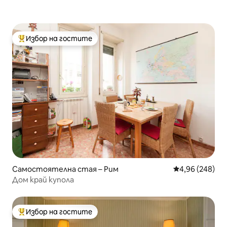
Избор на гостите
Най-популярен избор на гостите
Самостоятелна стая – Рим
Средна оценка
4,96 (248)
Дом край купола
Избор на гостите
Най-популярен избор на гостите