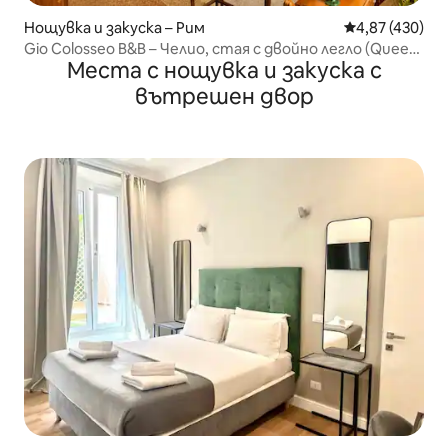
Нощувка и закуска – Рим
Средна оценка
4,87 (430)
Gio Colosseo B&B – Челио, стая с двойно легло (Queen
Места с нощувка и закуска с
size)
вътрешен двор