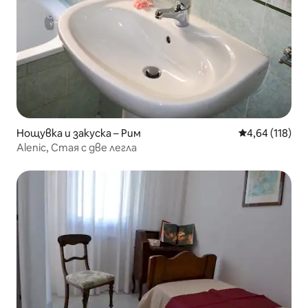
Нощувка и закуска – Рим
Средна оценка
4,64 (118)
Alenic, Стая с две легла