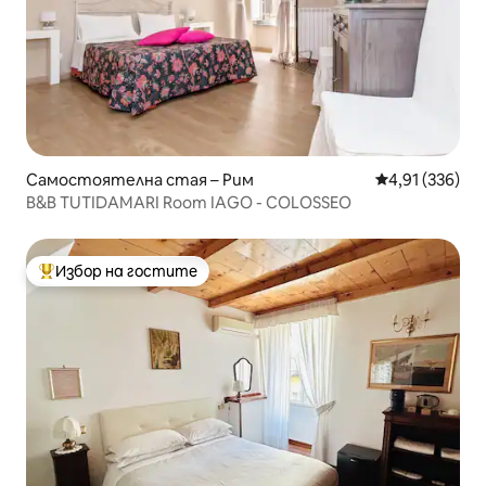
Самостоятелна стая – Рим
Средна оценка
4,91 (336)
B&B TUTIDAMARI Room IAGO - COLOSSEO
Избор на гостите
Най-популярен избор на гостите