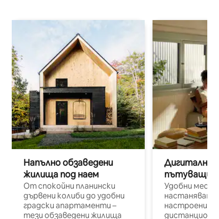
Напълно обзаведени
Дигитални н
жилища под наем
пътуващи п
От спокойни планински
Удобни места
дървени колиби до удобни
настаняване 
градски апартаменти –
настроени и
тези обзаведени жилища
дистанционн