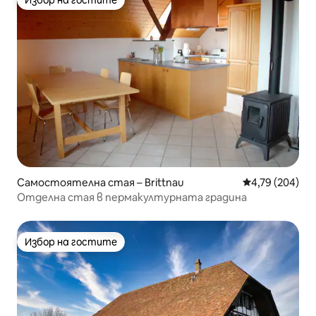
Избор на гостите
Избор на гостите
Самостоятелна стая – Brittnau
Средна оценка
4,79 (204)
Отделна стая в пермакултурната градина
Избор на гостите
Избор на гостите