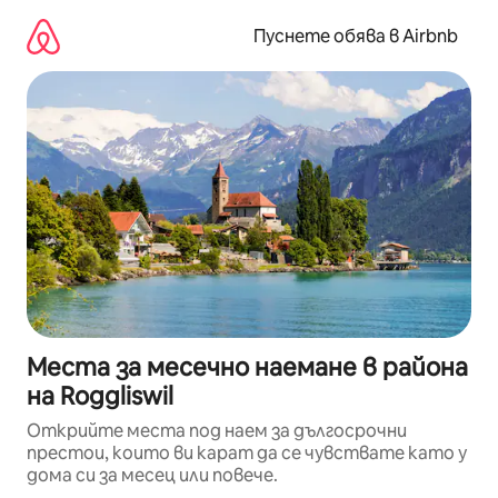
Пропускане
към
Пуснете обява в Airbnb
съдържанието
Места за месечно наемане в района
на Roggliswil
Открийте места под наем за дългосрочни
престои, които ви карат да се чувствате като у
дома си за месец или повече.