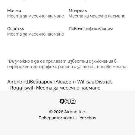
Маями
Монреал
Места за месечно наемане
Места за месечно наемане
Сиатъл
Повече информация
Места за месечно наемане
*Възможно е да се прилагат известни изключения в
определени географски райони и за някои типове места.
Airbnb
Швейцария
Люцерн
Willisau District
Roggliswil
Места за месечно наемане
© 2026 Airbnb, Inc.
Поверителност
Условия