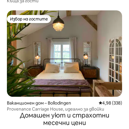
Къща за гости
Избор на гостите
Избор на гостите
Ваканционен дом – Bollodingen
Средна оценка
4,98 (338)
Provenance Carriage House, идеално за двойки
Домашен уют и страхотни
месечни цени