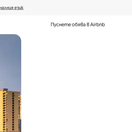
налния език
Пуснете обява в Airbnb