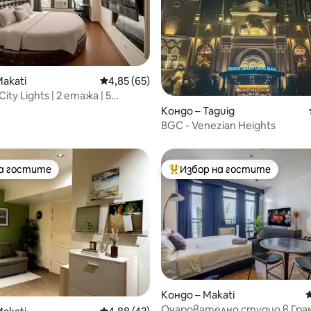
т 5, 421 отзива
Makati
Средна оценка: 4,85 от 5, 65 отзива
4,85 (65)
ity Lights | 2 етажа | 5
Кондо – Taguig
BGC - Venezian Heights
на гостите
Избор на гостите
на гостите
Най-популярен избор на гос
Кондо – Makati
С
Очарователно студио в Гра