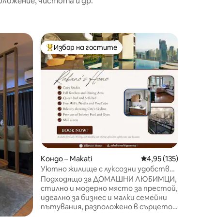
оложение, чистота и др.
Кондо – 
Избор на гостите
Избор 
Най-популярен избор на гостите
Избор 
Стилен 
Макати |
Този ст
на 5 - и
гледка 
всяка ст
сутрини
Проекти
удобст
включва
комплек
идеално
учебни сесии. Презар
Кондо – Makati
Средна оценка: 4,95 
4,95 (135)
отпусне
Уютно жилище с луксозни удобства
фитнес зала 
и търговски център
Подходящо за ДОМАШНИ ЛЮБИМЦИ,
дали ст
стилно и модерно място за престой,
група п
идеално за бизнес и малки семейни
удобно 
пътувания, разположено в сърцето
място в
на град Макати. Вдъхновен от Ню