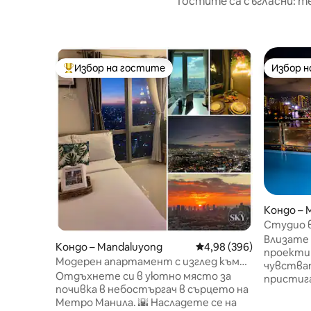
Гостите са съгласни: т
Избор на гостите
Избор 
Най-популярен избор на гостите
Избор 
Кондо – 
Студио в
басейн +
Влизате 
Кондо – Mandaluyong
Средна оценка: 4,98 о
4,98 (396)
проектир
Модерен апартамент с изглед към
чувства
силуета на града в Метро Манила
Отдъхнете си в уютно място за
пристиг
почивка в небостъргач в сърцето на
оживен –
Метро Манила. 🌇 Насладете се на
няколко 