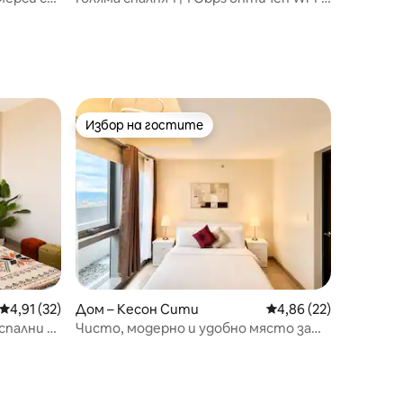
рада
Суперголямо двойно легло | 65-инчов
телевизор
Избор на гостите
Избор на гостите
Средна оценка: 4,91 от 5, 32 отзива
4,91 (32)
Дом – Кесон Сити
Средна оценка: 4,86
4,86 (22)
спални в
Чисто, модерно и удобно място за
престой на първокласна локация