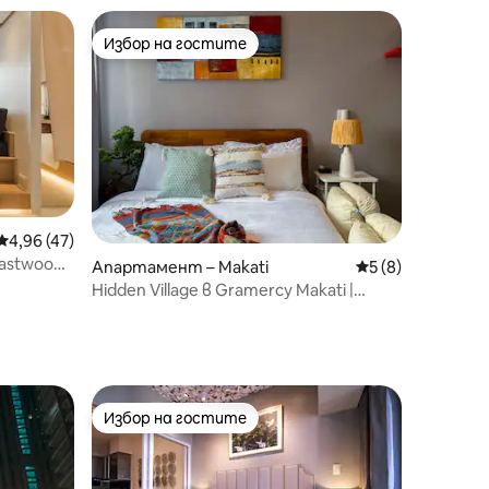
Избор на гостите
Избор на гостите
Средна оценка: 4,96 от 5, 47 отзива
4,96 (47)
Eastwood
Апартамент – Makati
Средна оценка: 
5 (8)
Hidden Village в Gramercy Makati |
Басейн•Сауна•Фитнес зала
Избор на гостите
Избор на гостите