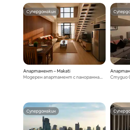
Супердомакин
Суперд
Супердомакин
Суперд
Апартамент – Makati
Апартам
Модерен апартамент с панорамна
Студио G
гледка към хоризонта
изглед к
Супердомакин
Суперд
Супердомакин
Суперд