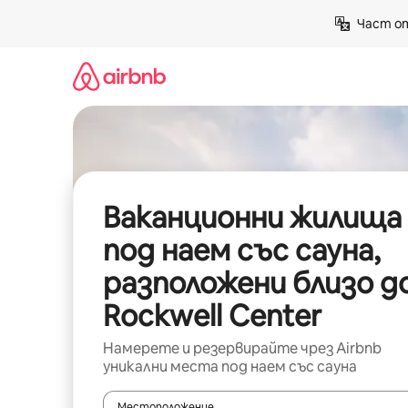
Пропускане
Част от
към
съдържанието
Ваканционни жилища
под наем със сауна,
разположени близо д
Rockwell Center
Намерете и резервирайте чрез Airbnb
уникални места под наем със сауна
Местоположение