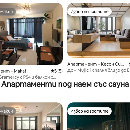
омакин
Избор на гостите
омакин
Избор на гостите
Апартамент – Кесон Сит
и
Дом Muji с 1 спалня близо до 
ент – Makati
Средна оценка: 5 от 5, 5 отзива
5 (5)
Mall – City Skyline
ramercy с PS4 и балкон с
Апартаменти под наем със сауна
ъм Рокуел
омакин
Избор на гостите
омакин
Избор на гостите