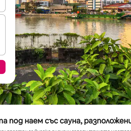
е клавишите със стрелки нагоре и надолу или навигирайте с д
 под наем със сауна, разположени