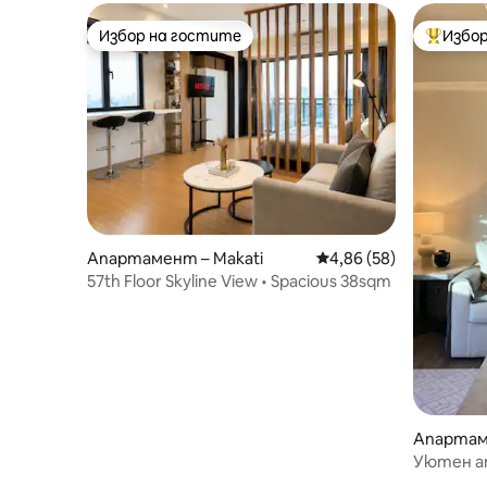
Избор на гостите
Избор
Избор на гостите
Най-поп
Апартамент – Makati
Средна оценка: 4,86 
4,86 (58)
57th Floor Skyline View • Spacious 38sqm
Апартам
Уютен а
града с 