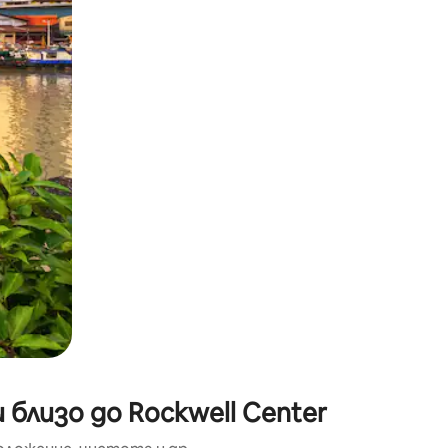
окосване или плъзгане.
 близо до Rockwell Center