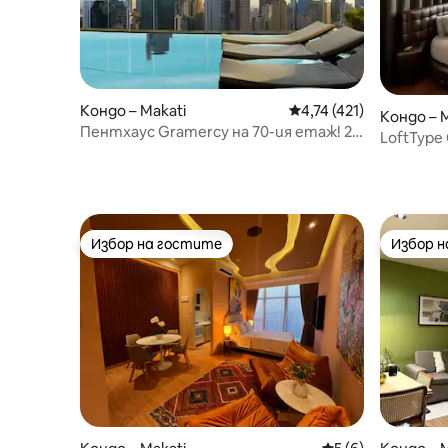
Кондо – Makati
Средна оценка: 4,74 о
4,74 (421)
Кондо – 
Пентхаус Gramercy на 70-ия етаж! 2
LoftType C
спални ~ ПРОМОЦИЯ!
балкона
Избор на гостите
Избор 
Избор на гостите
Избор 