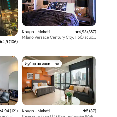
Кондо – Makati
Средна оценка: 4,93 
4,93 (357)
Milano Versace Century City, Побласион
Средна оценка: 4,9 от 5, 106 отзива
4,9 (106)
Макати
Избор на гостите
тите
Избор на гостите
редна оценка: 4,94 от 5, 121 отзива
4,94 (121)
Кондо – Makati
Средна оценка: 5
5 (87)
мерси с
Голяма спалня 1 | 1 Gbps оптичен Wi-Fi |