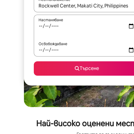
Когато резултатите се покажат, използвайт
Настаняване
Освобождаване
Търсене
Най-високо оценени места