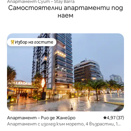
Апартамент Суит – Stay Barra
Самостоятелни апартаменти под
наем
Избор на гостите
Най-популярен избор на гостите
Апартамент – Рио де Жанейро
Средна оценк
4,97 (37)
Апартамент с изглед към морето, 4 възрастни, 1
дете (-12) и 1 бебе