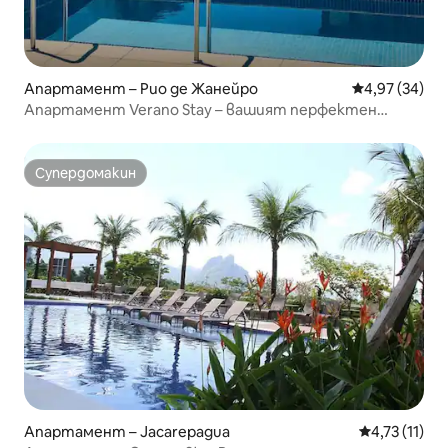
Апартамент – Рио де Жанейро
Средна оценк
4,97 (34)
Апартамент Verano Stay – вашият перфектен
престой в Бара
Супердомакин
Супердомакин
Апартамент – Jacarepagua
Средна оцен
4,73 (11)