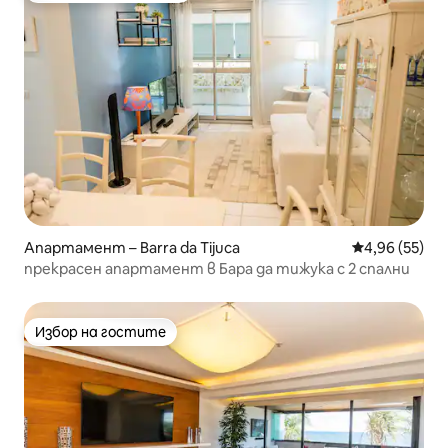
Апартамент – Barra da Tijuca
Средна оценк
4,96 (55)
прекрасен апартамент в Бара да тижука с 2 спални
Избор на гостите
Избор на гостите