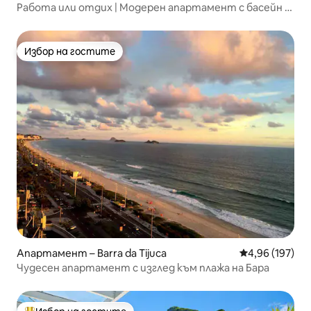
Работа или отдих | Модерен апартамент с басейн |
Бара
Избор на гостите
Избор на гостите
Апартамент – Barra da Tijuca
Средна оценка
4,96 (197)
Чудесен апартамент с изглед към плажа на Бара