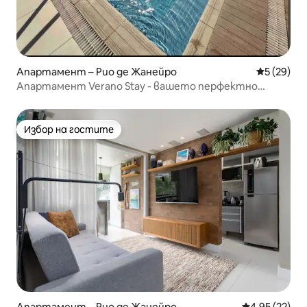
Апартамент – Рио де Жанейро
Средна оц
5 (29)
Апартамент Verano Stay - вашето перфектно
убежище в Бара
Избор на гостите
Избор на гостите
Апартамент – Рио де Жанейро
Средна оценк
4,95 (22)