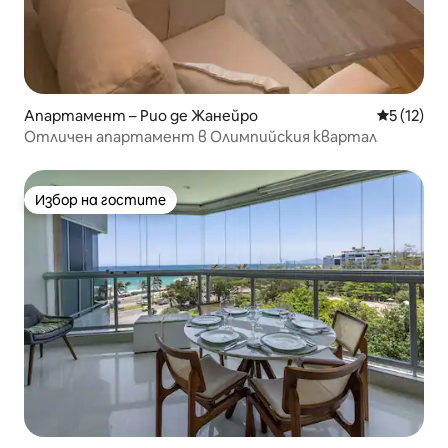
Апартамент – Рио де Жанейро
Средна оц
5 (12)
Отличен апартамент в Олимпийския квартал
Избор на гостите
Избор на гостите