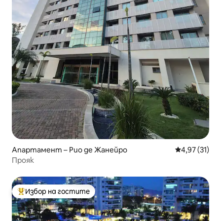
Апартамент – Рио де Жанейро
Средна оценк
4,97 (31)
Прояк
Избор на гостите
Най-популярен избор на гостите