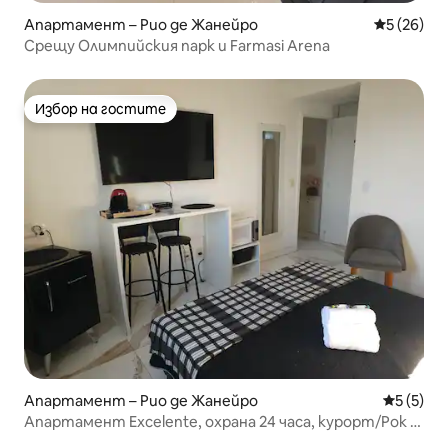
Апартамент – Рио де Жанейро
Средна оц
5 (26)
Срещу Олимпийския парк и Farmasi Arena
Избор на гостите
Избор на гостите
Апартамент – Рио де Жанейро
Средна о
5 (5)
Апартамент Excelente, охрана 24 часа, курорт/Рок в
Рио