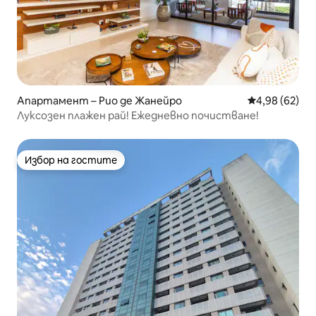
Апартамент – Рио де Жанейро
Средна оценк
4,98 (62)
Луксозен плажен рай! Ежедневно почистване!
Избор на гостите
Избор на гостите