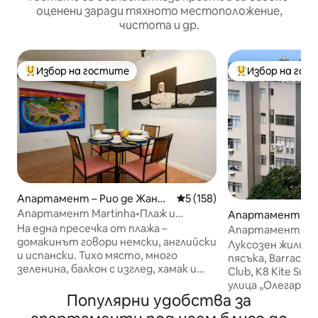
оценени заради тяхното местоположение,
чистота и др.
Избор на гостите
Избор на гос
Най-популярен избор на гостите
Най-популярен 
Апартамент – Рио де Жаней
Средна оценка: 5 от 5, 158
5 (158)
ро
Апартамент Martinha•Плаж и
Апартамент – Bar
природа•Уединение в Бара
На една пресечка от плажа –
Апартамент с и
домакинът говори немски, английски
Пепе, Педра Гав
Луксозен жилище
и испански. Тихо място, много
пясъка, Barraca d
зеленина, балкон с изглед, хамак и
Club, K8 Kite Surf
сутрешно слънце. Интегрирана
улица „Олегарио 
всекидневна с разтегателен диван,
Популярни удобства за
популярните ба
телевизор и сплит. Спалня с двойно
Ежедневно почи