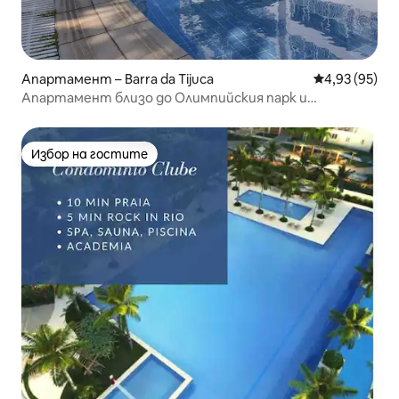
Апартамент – Barra da Tijuca
Средна оценк
4,93 (95)
Апартамент близо до Олимпийския парк и
младежкия център
Избор на гостите
Избор на гостите