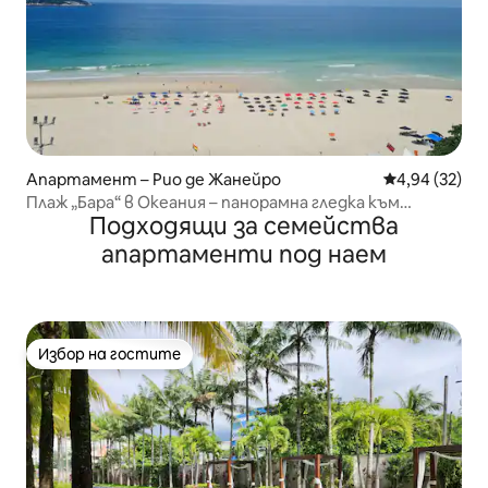
Апартамент – Рио де Жанейро
Средна оценк
4,94 (32)
Плаж „Бара“ в Океания – панорамна гледка към
Подходящи за семейства
морето
апартаменти под наем
Избор на гостите
Избор на гостите