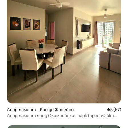
Апартамент – Рио де Жанейро
Средна оц
5 (67)
Апартамент пред Олимпийския парк (пресичайки
улицата)