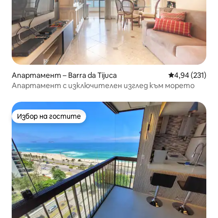
Апартамент – Barra da Tijuca
Средна оценка
4,94 (231)
Апартамент с изключителен изглед към морето
Избор на гостите
Избор на гостите