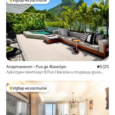
Избор на гостите
Най-популярен избор на гостите
Апартамент – Рио де Жанейро
Средна оц
5 (21)
Луксозен пентхаус в Рио | Басейн и спиращи дъха
гледки
Избор на гостите
Най-популярен избор на гостите