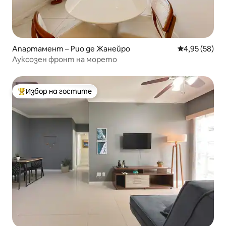
Апартамент – Рио де Жанейро
Средна оценк
4,95 (58)
Луксозен фронт на морето
Избор на гостите
Най-популярен избор на гостите