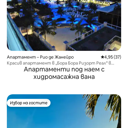
Апартамент – Рио де Жанейро
Средна оценк
4,95 (37)
Красив апартамент в „Бора Бора Ризорт Реал“ в
Апартаменти под наем с
Бара
хидромасажна вана
Избор на гостите
Избор на гостите