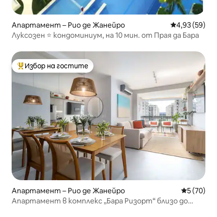
Апартамент – Рио де Жанейро
Средна оценк
4,93 (59)
Луксозен ⭐️ кондоминиум, на 10 мин. от Прая да Бара
Избор на гостите
Най-популярен избор на гостите
Апартамент – Рио де Жанейро
Средна оц
5 (70)
Апартамент в комплекс „Бара Ризорт“ близо до
плажа