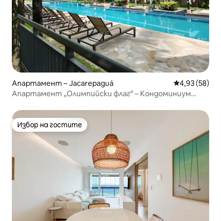
Апартамент – Jacarepaguá
Средна оценк
4,93 (58)
Апартамент „Олимпийски флаг“ – Кондоминиум
„Фонтано“
Избор на гостите
Избор на гостите