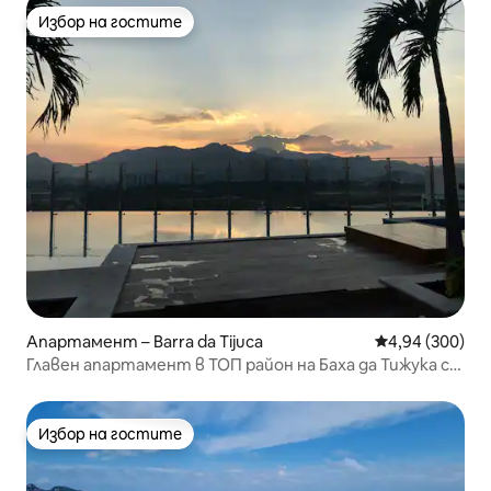
Избор на гостите
Избор на гостите
Апартамент – Barra da Tijuca
Средна оценка
4,94 (300)
Главен апартамент в ТОП район на Баха да Тижука с
гараж
Избор на гостите
Избор на гостите