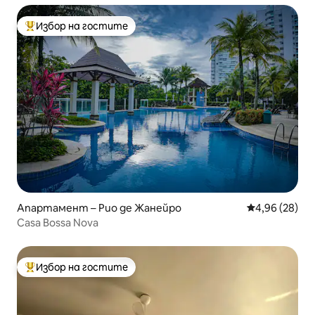
Избор на гостите
Най-популярен избор на гостите
Апартамент – Рио де Жанейро
Средна оценк
4,96 (28)
Casa Bossa Nova
Избор на гостите
Най-популярен избор на гостите