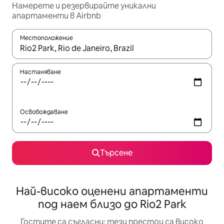
Намерете и резервирайте уникални
апартаменти в Airbnb
Местоположение
Когато резултатите се покажат, използвайте клавишите 
Настаняване
Освобождаване
Търсене
Най-високо оценени апартаменти
под наем близо до Rio2 Park
Гостите са съгласни: тези престои са високо