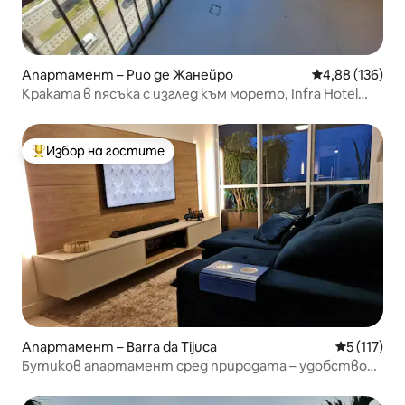
Апартамент – Рио де Жанейро
Средна оценка
4,88 (136)
Краката в пясъка с изглед към морето, Infra Hotel
Barra da Tijuca
Избор на гостите
Най-популярен избор на гостите
Апартамент – Barra da Tijuca
Средна оце
5 (117)
Бутиков апартамент сред природата – удобство
на една ръка разстояние