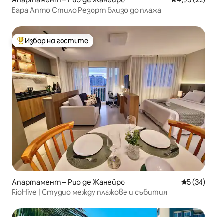
Бара Апто Стило Резорт близо до плажа
Избор на гостите
Най-популярен избор на гостите
Апартамент – Рио де Жанейро
Средна оц
5 (34)
RioHive | Студио между плажове и събития