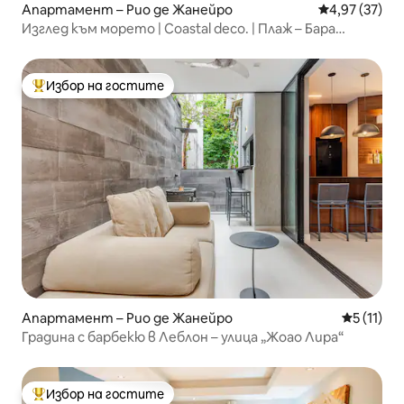
Апартамент – Рио де Жанейро
Средна оценк
4,97 (37)
Изглед към морето | Coastal deco. | Плаж – Бара
Посто 5
Избор на гостите
Най-популярен избор на гостите
Апартамент – Рио де Жанейро
Средна оц
5 (11)
Градина с барбекю в Леблон – улица „Жоао Лира“
Избор на гостите
Най-популярен избор на гостите