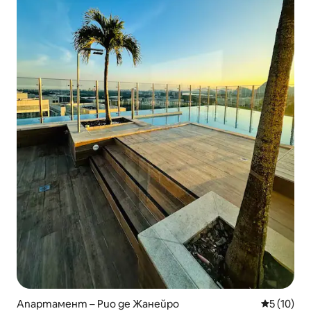
Апартамент – Рио де Жанейро
Средна оц
5 (10)