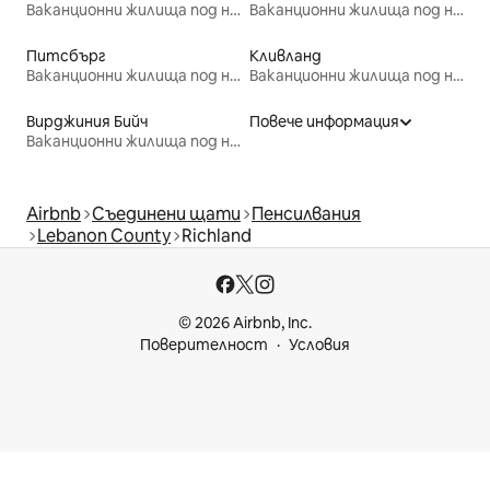
Ваканционни жилища под наем
Ваканционни жилища под наем
Питсбърг
Кливланд
Ваканционни жилища под наем
Ваканционни жилища под наем
Вирджиния Бийч
Повече информация
Ваканционни жилища под наем
Airbnb
Съединени щати
Пенсилвания
Lebanon County
Richland
© 2026 Airbnb, Inc.
Поверителност
Условия