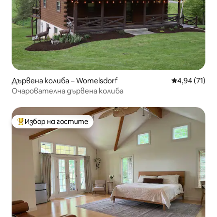
Дървена колиба – Womelsdorf
Средна оценк
4,94 (71)
Очарователна дървена колиба
Избор на гостите
Най-популярен избор на гостите