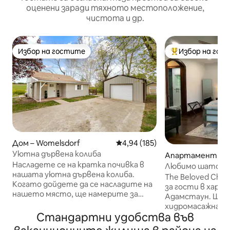
оценени заради тяхното местоположение,
чистота и др.
Избор на гостите
Избор на гос
Избор на гостите
Най-популярен 
Дом – Womelsdorf
Средна оценка: 4,94 от 5, 185
4,94 (185)
Уютна дървена колиба
Апартамент за 
Насладете се на кратка почивка в
Reinholds
Любимо шато (с 
нашата уютна дървена колиба.
The Beloved Cha
Когато дойдете да се насладите на
за гости в хара
нашето място, ще намерите за
Адамстаун. Ще 
престоя си: - 2 спални в пълен
хидромасажна ва
размер, всяка от които разполага с
Стандартни удобства във
на твърдо и удоб
двойно легло тип Куин. - Напълно
реновирана моде