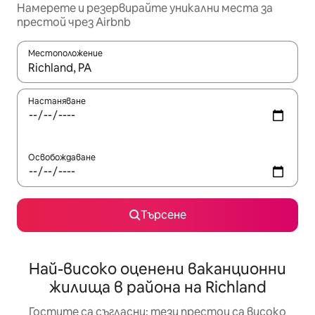
Намерете и резервирайте уникални места за
престой чрез Airbnb
Местоположение
Когато резултатите се покажат, използвайте клавишите 
Настаняване
Освобождаване
Търсене
Най-високо оценени ваканционни
жилища в района на Richland
Гостите са съгласни: тези престои са високо