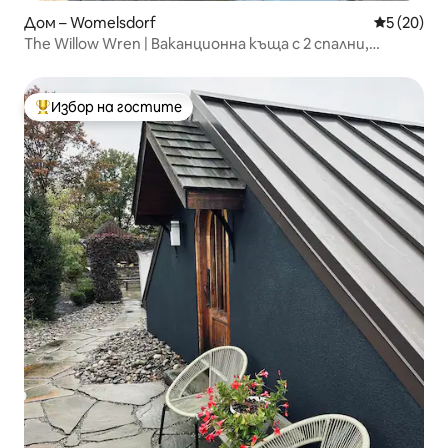
Дом – Womelsdorf
Средна оц
5 (20)
The Willow Wren | Ваканционна къща с 2 спални,
подходяща за домашни любимци
Избор на гостите
Най-популярен избор на гостите