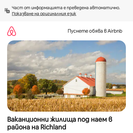
Пропускане
Част от информацията е преведена автоматично. 
към
Показване на оригиналния език
съдържанието
Пуснете обява в Airbnb
Ваканционни жилища под наем в
района на Richland