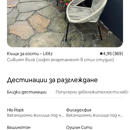
Къща за гости – Lititz
Средна оценка
4,95 (369)
Сивият вълк (лофт апартамент в стил студио)
Дестинации за разглеждане
Близки дестинации
Популярни забележителности набл
Ню Йорк
Филаделфия
Ваканционни жилища под наем
Ваканционни жилища под наем
Вашингтон
Оушън Сити