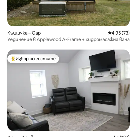
Къщичка – Gap
Средна оценк
4,95 (73)
Уединение в Applewood A-Frame + хидромасажна вана
Избор на гостите
Най-популярен избор на гостите