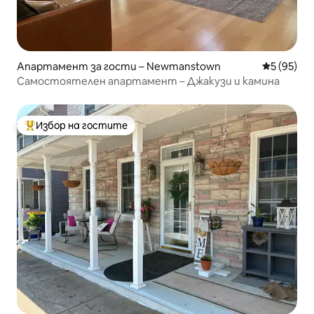
Апартамент за гости – Newmanstown
Средна оц
5 (95)
Самостоятелен апартамент – Джакузи и камина
Избор на гостите
Най-популярен избор на гостите