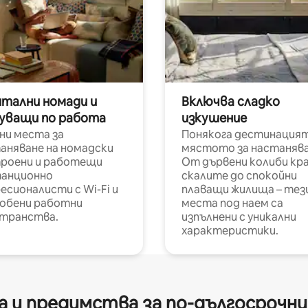
итални номади и
Включва сладко
уващи по работа
изкушение
ни места за
Понякога дестинацият
аняване на номадски
мястото за настанява
роени и работещи
От дървени колиби кр
анционно
скалите до спокойни
есионалисти с Wi-Fi и
плаващи жилища – тез
обени работни
места под наем са
транства.
изпълнени с уникални
характеристики.
 и предимства за по-дългосрочн