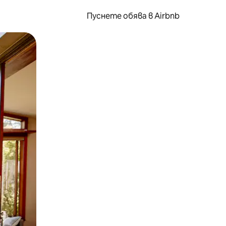
Пуснете обява в Airbnb
окосване или плъзгане.