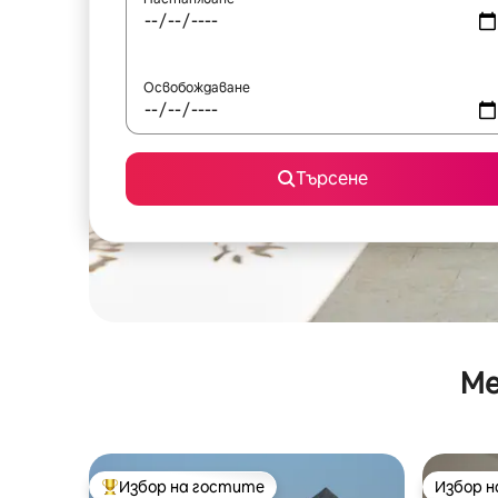
Освобождаване
Търсене
Ме
Избор на гостите
Избор 
Най-популярен избор на гостите
Избор 