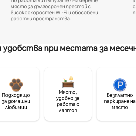
По работа ли пътувате? Намерете
а
място за дългосрочен престой с
с
високоскоростен Wi-Fi и обособени
п
работни пространства.
 удобства при местата за месеч
Място,
Подходящо
Безплатно
удобно за
за домашни
паркиране на
работа с
любимци
място
лаптоп