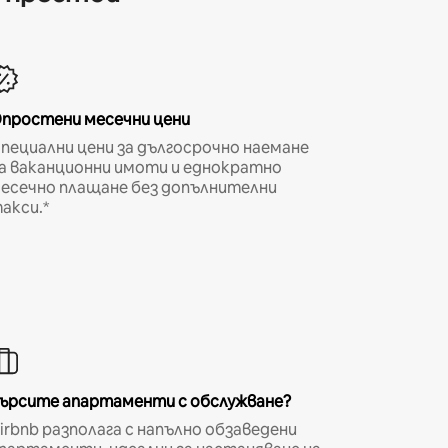
простени месечни цени
пециални цени за дългосрочно наемане
а ваканционни имоти и еднократно
есечно плащане без допълнителни
акси.*
ърсите апартаменти с обслужване?
irbnb разполага с напълно обзаведени