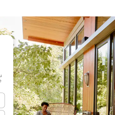
и
е
е клавишите със стрелки нагоре и надолу или навигирайте с д