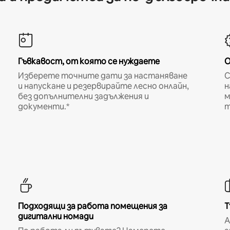
Гъвкавост, от която се нуждаете
О
Изберете точните дати за настаняване
С
и напускане и резервирайте лесно онлайн,
н
без допълнителни задължения и
м
документи.*
т
Подходящи за работа помещения за
Т
дигитални номади
A