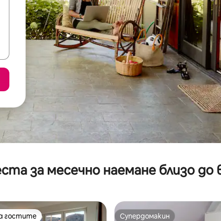
ста за месечно наемане близо до 
на гостите
Супердомакин
на гостите
Супердомакин