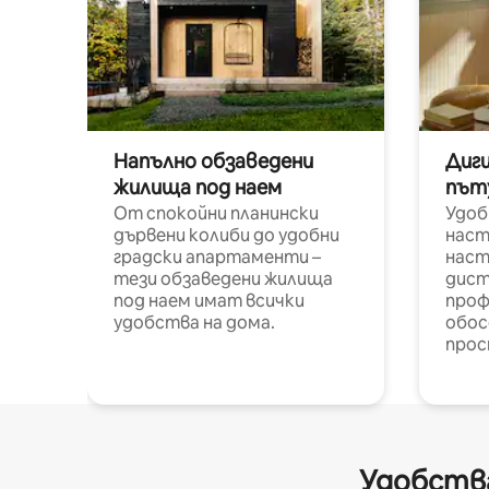
Напълно обзаведени
Диг
жилища под наем
път
От спокойни планински
Удоб
дървени колиби до удобни
наст
градски апартаменти –
наст
тези обзаведени жилища
дист
под наем имат всички
проф
удобства на дома.
обос
прос
Удобства