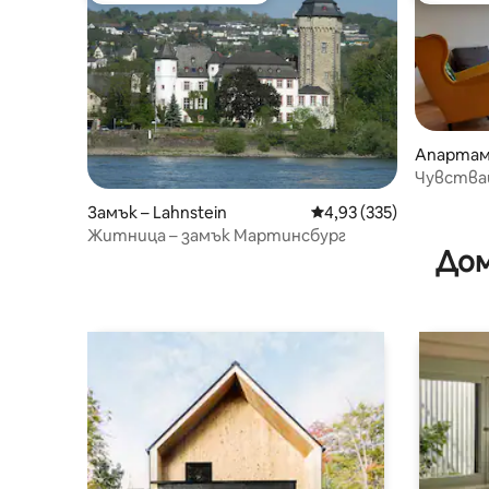
Апартаме
Чувствай
близо до
Замък – Lahnstein
Средна оценка: 4,93 о
4,93 (335)
Житница – замък Мартинсбург
Дом