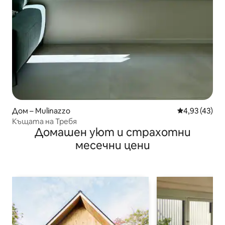
Дом – Mulinazzo
Средна оценк
4,93 (43)
Къщата на Требя
Домашен уют и страхотни
месечни цени