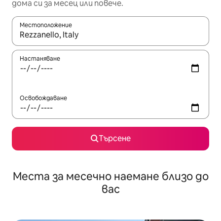
дома си за месец или повече.
Местоположение
Когато резултатите се покажат, използвайте клавишите 
Настаняване
Освобождаване
Търсене
Места за месечно наемане близо до
вас