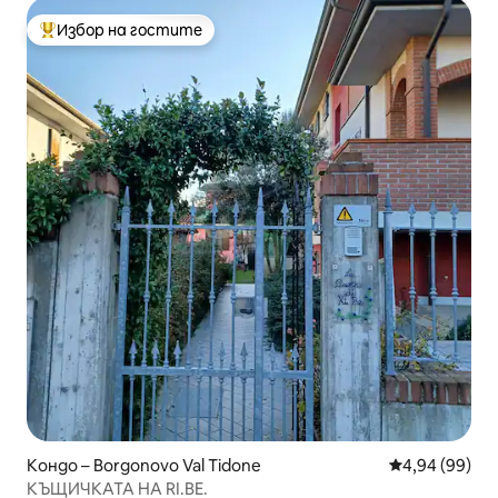
Избор на гостите
Най-популярен избор на гостите
Кондо – Borgonovo Val Tidone
Средна оценк
4,94 (99)
КЪЩИЧКАТА НА RI.BE.