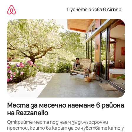
Пропускане
към
Пуснете обява в Airbnb
съдържанието
Места за месечно наемане в района
на Rezzanello
Открийте места под наем за дългосрочни
престои, които ви карат да се чувствате като у