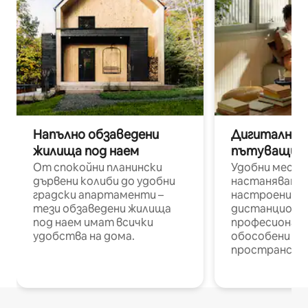
Напълно обзаведени
Дигитални н
жилища под наем
пътуващи п
От спокойни планински
Удобни места
дървени колиби до удобни
настаняване 
градски апартаменти –
настроени и
тези обзаведени жилища
дистанционн
под наем имат всички
професионалис
удобства на дома.
обособени р
пространств