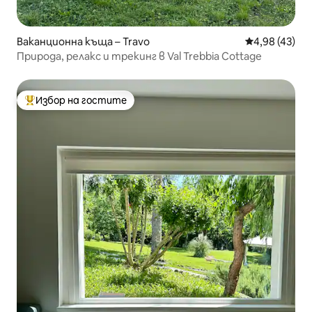
Ваканционна къща – Travo
Средна оценк
4,98 (43)
Природа, релакс и трекинг в Val Trebbia Cottage
Избор на гостите
Най-популярен избор на гостите