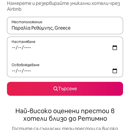
Намерете и резервирайте уникални хотели чрез
Airbnb
Местоположение
Когато резултатите се покажат, използвайте клавишите 
Настаняване
Освобождаване
Търсене
Най-високо оценени престои в
хотели близо до Ретимно
Гостите са съгласни: тези престои са високо