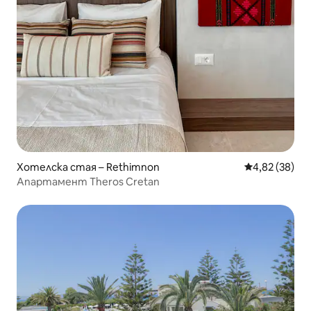
Хотелска стая – Rethimnon
Средна оценк
4,82 (38)
Апартамент Theros Cretan