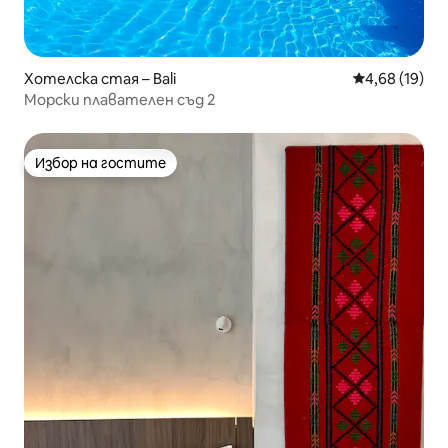
Хотелска стая – Bali
Средна оценк
4,68 (19)
Морски плавателен съд 2
Избор на гостите
Избор на гостите