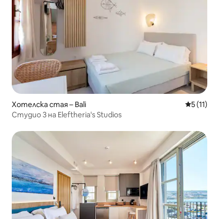
Хотелска стая – Bali
Средна оц
5 (11)
Студио 3 на Eleftheria's Studios