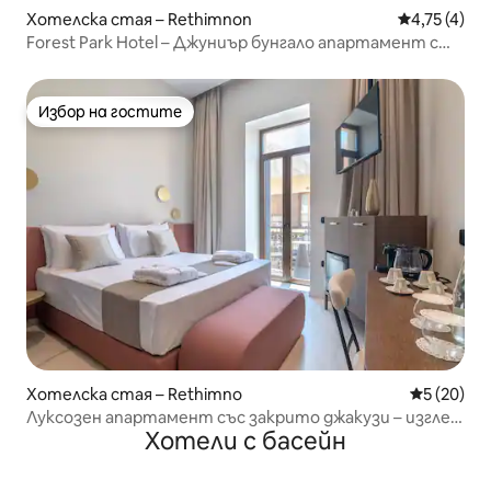
Хотелска стая – Rethimnon
Средна оцен
4,75 (4)
Forest Park Hotel – Джуниър бунгало апартамент с
изглед към морето
Избор на гостите
Избор на гостите
Хотелска стая – Rethimno
Средна оц
5 (20)
Луксозен апартамент със закрито джакузи – изглед
Хотели с басейн
към града