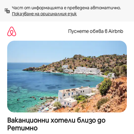
Пропускане
Част от информацията е преведена автоматично. 
към
Показване на оригиналния език
съдържанието
Пуснете обява в Airbnb
Ваканционни хотели близо до
Ретимно