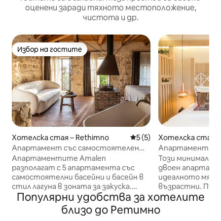
оценени заради тяхното местоположение,
чистота и др.
Избор на гостите
Избор на гостите
Хотелска стая –
Хотелска стая – Rethimno
Средна оценка: 5 от 5, 5
5 (5)
Апартамент „Пр
Апартамент със самостоятелен
– само за възра
басейн на горния етаж | Само за
Този минимален 
Апартаментите Amalen
възрастни
двоен апартаме
разполагат с 5 апартамента със
идеалното място 
самостоятелни басейни и басейн в
възрастни. Пъ
стил лагуна в зоната за закуска.
Популярни удобства за хотелите
средновековния 
Разположен в стария град на
Отседнете в на
Ретимно и идеална дестинация за
близо до Ретимно
и се насладете н
двойки и младоженци. Оригиналните