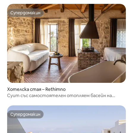
Супердомакин
Супердомакин
Хотелска стая – Rethimno
Суит със самостоятелен отопляем басейн на
горния етаж| Само за възрастни
Супердомакин
Супердомакин