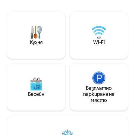
живот в центъра
традиционни материали са
идеалното мяст
хармонично съчетани с дизайна на
след натоварен 
новото обзавеждане.
ценни моменти с
Апартаментите предлагат халати
Включена е кошни
за баня, безплатни тоалетни
традиционни де
принадлежности , безплатен Wi - Fi,
достъп до най -
плоскоекранен телевизор Закуска с
на Стария град,
местни продукти е осигурена на
Кухня
Wi-Fi
и да пътувате 
дървената веранда до основния
басейн, където можете да се
насладите на питие или лека
закуска.
Безплатно
Басейн
паркиране на
място