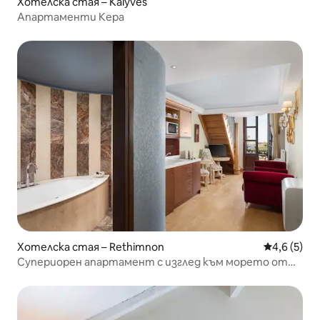
Хотелска стая – Kalyves
Апартаменти Кера
Хотелска стая – Rethimnon
Средна оце
4,6 (5)
Супериорен апартамент с изглед към морето от
Civitas