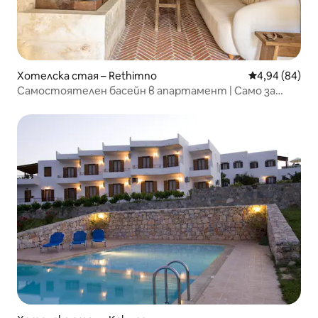
Хотелска стая – Rethimno
Средна оценк
4,94 (84)
Самостоятелен басейн в апартамент | Само за
възрастни