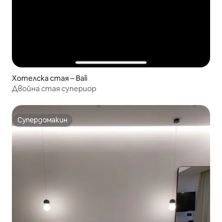
Хотелска стая – Bali
Двойна стая супериор
Супердомакин
Супердомакин