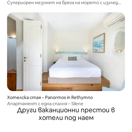
Супериорен мезонет на брега на морето с изглед
към морето
Хотелска стая – Panormos in Rethymno
Апартамент с една спалня – Silene
Други ваканционни престои в
хотели под наем