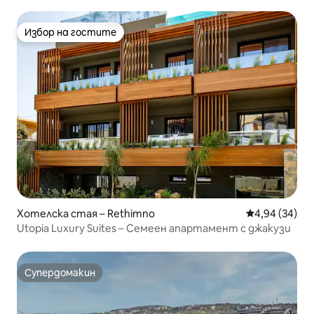
Избор на гостите
Избор на гостите
Хотелска стая – Rethimno
Средна оценк
4,94 (34)
Utopia Luxury Suites – Семеен апартамент с джакузи
Супердомакин
Супердомакин