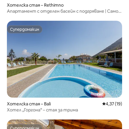
Хотелска стая – Rethimno
Апартамент с отделен басейн с подгряване | Само
за възрастни
Супердомакин
Супердомакин
Хотелска стая – Bali
Средна оценк
4,37 (19)
Хотел „Горгона“ – стая за трима
Супердомакин