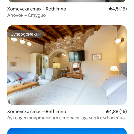
Хотелска стая – Rethimno
Средна оцен
4,5 (16)
Аполон – Студио
Супердомакин
Супердомакин
Хотелска стая – Rethimno
Средна оценк
4,88 (16)
Луксозен апартамент с тераса, изглед към басейна