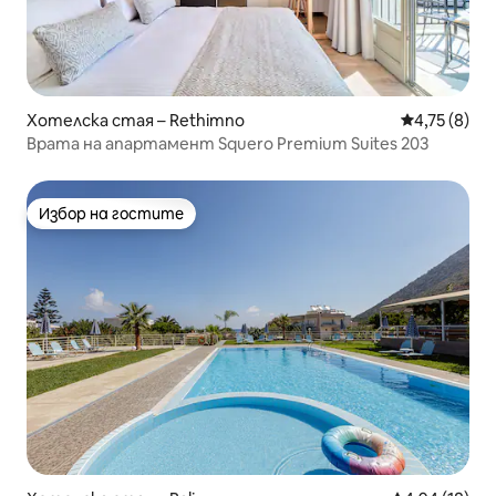
Хотелска стая – Rethimno
Средна оцен
4,75 (8)
Врата на апартамент Squero Premium Suites 203
Избор на гостите
Избор на гостите