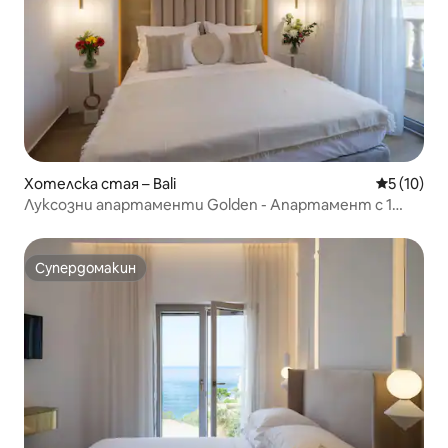
Хотелска стая – Bali
Средна оц
5 (10)
Луксозни апартаменти Golden - Апартамент с 1
спалня с изглед към планината
Супердомакин
Супердомакин