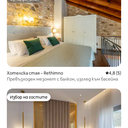
Супердомакин
Хотелска стая – Rethimno
Средна оце
4,8 (5)
Превъзходен мезонет с балкон, изглед към басейна
Избор на гостите
Избор на гостите