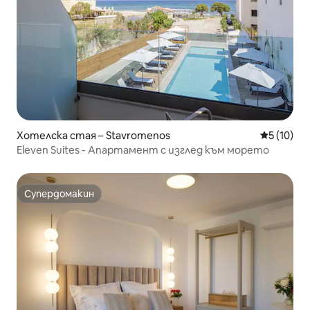
Хотелска стая – Stavromenos
Средна оц
5 (10)
Eleven Suites - Апартамент с изглед към морето
Супердомакин
Супердомакин