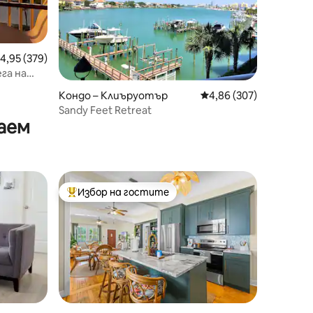
редна оценка: 4,95 от 5, 379 отзива
4,95 (379)
га на
ки към
Кондо – Клиъруотър
Средна оценка: 4,86 
4,86 (307)
Sandy Feet Retreat
аем
Избор на гостите
тите
Най-популярен избор на гостите