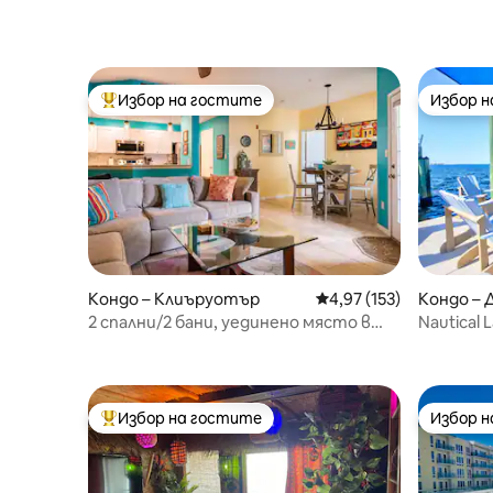
Избор на гостите
Избор 
Най-популярен избор на гостите
Избор 
Кондо – Клиъруотър
Средна оценка: 4,97 о
4,97 (153)
Кондо –
2 спални/2 бани, уединено място в
Nautical
Кий Уест, A+ басейн, 3 мили до плажа
медения 
Избор на гостите
Избор 
Най-популярен избор на гостите
Избор 