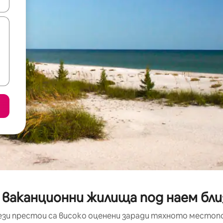
е клавишите със стрелки нагоре и надолу или навигирайте с д
 ваканционни жилища под наем бли
ези престои са високо оценени заради тяхното местоп