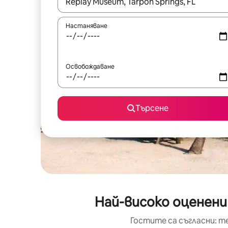
Когато резултатите се покажат, използвайт
Настаняване
Освобождаване
Търсене
Най-високо оценени
Гостите са съгласни: т