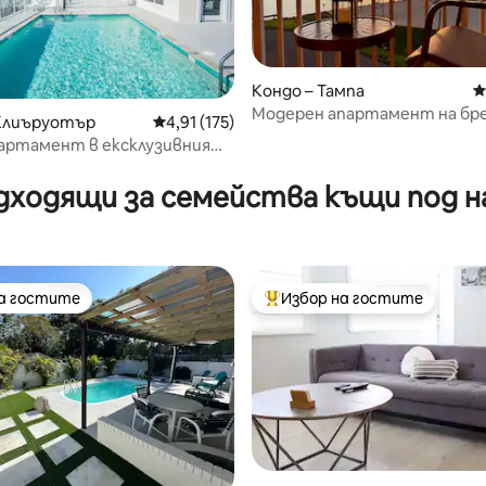
Кондо – Тампа
С
Модерен апартамент на бре
 Клиъруотър
Средна оценка: 4,91 от 5, 175 отзива
4,91 (175)
морето – завладяващи глед
артамент в ексклузивния
т 5, 238 отзива
залеза
on
дходящи за семейства къщи под н
на гостите
Избор на гостите
на гостите
Най-популярен избор на гос