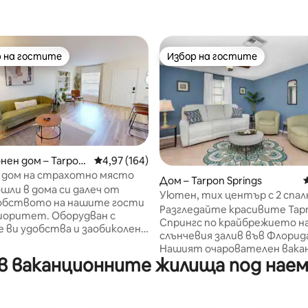
 на гостите
Избор на гостите
улярен избор на гостите
Избор на гостите
нен дом – Tarpon
Средна оценка: 4,97 от 5, 164 отзива
4,97 (164)
 дом на страхотно място
т 5, 190 отзива
Дом – Tarpon Springs
шли в дома си далеч от
Уютен, тих център с 2 спалн
добството на нашите гости
бани
Разгледайте красивите Тар
иоритет. Оборудван с
Спрингс по крайбрежието н
 ви удобства и заобиколен
слънчевия залив във Флорид
рни осветителни тела и
Нашият очарователен вака
а да осигурите прекрасна
в ваканционните жилища под наем 
дом е сгушен на чудесно мяс
 Отворен план на етажа,
до всичко, което Тарпон мож
кухня и две уютни спални.
предложи. Нашият 2b/2b вк
о разстояние до всички
просторна кухня и трапезар
ресторанти и атракции, без