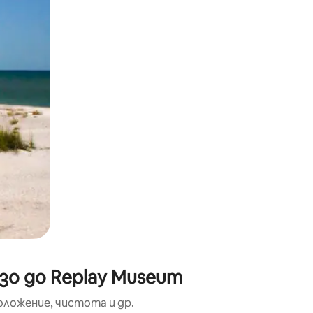
окосване или плъзгане.
зо до Replay Museum
оложение, чистота и др.