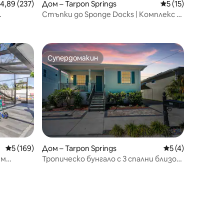
редна оценка: 4,89 от 5, 237 отзива
4,89 (237)
Дом – Tarpon Springs
Средна оценка: 5
5 (15)
Стъпки до Sponge Docks | Комплекс +
лм
къща за гости
Супердомакин
тите
Супердомакин
Средна оценка: 5 от 5, 169 отзива
5 (169)
Дом – Tarpon Springs
Средна оценка: 
5 (4)
ем
Тропическо бунгало с 3 спални близо
семейно
до Sponge Docks и центъра