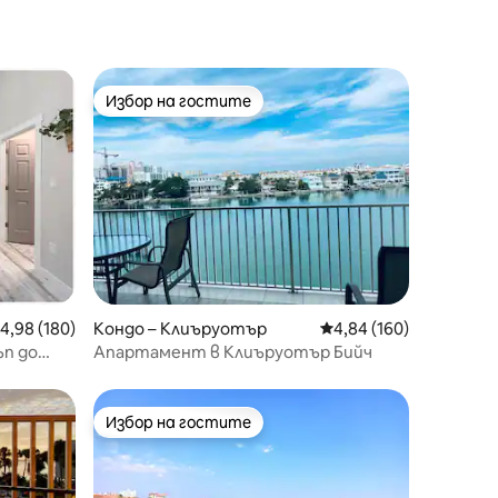
Избор на гостите
тите
Избор на гостите
редна оценка: 4,98 от 5, 180 отзива
4,98 (180)
Кондо – Клиъруотър
Средна оценка: 4,84 
4,84 (160)
ъп до
Апартамент в Клиъруотър Бийч
Избор на гостите
тите
Избор на гостите