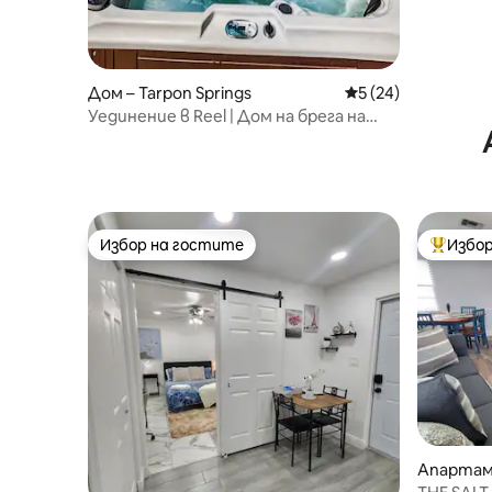
Дом – Tarpon Springs
Средна оценка: 5 
5 (24)
Уединение в Reel | Дом на брега на
езерото с хидромасажна вана
Избор на гостите
Избор
Избор на гостите
Най-поп
Апартам
ър