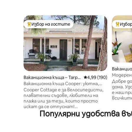
Избор на гостите
Избор
Най-популярен избор на гостите
Най-поп
Ваканцио
Springs
Модерен
Ваканционна къща – Tarpo
Средна оценка: 4,99 о
4,99 (190)
Добре до
n Springs
Ваканционна къща Cooper: уютна,
дома. У
удобна и комфортна
Cooper Cottage е за велосипедисти,
е наш пр
плавателни съдове, любители на
всичките
плажа или за тези, които просто
от моде
искат да се отпуснат!
декор, з
Популярни удобства въ
Ваканционната къща е предната
почивка.
половина на дуплекс в центъра на
огромна 
Тарпон с всички удобства,
Пешеходн
включително велосипеди и плажни
местни 