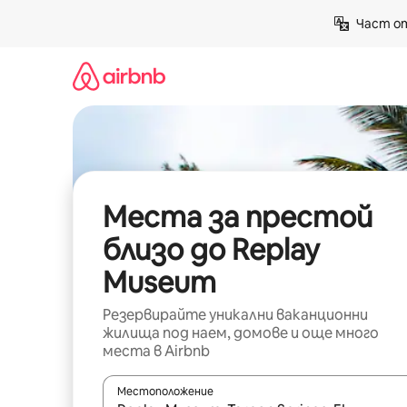
Пропускане
Част от
към
съдържанието
Места за престой
близо до Replay
Museum
Резервирайте уникални ваканционни
жилища под наем, домове и още много
места в Airbnb
Местоположение