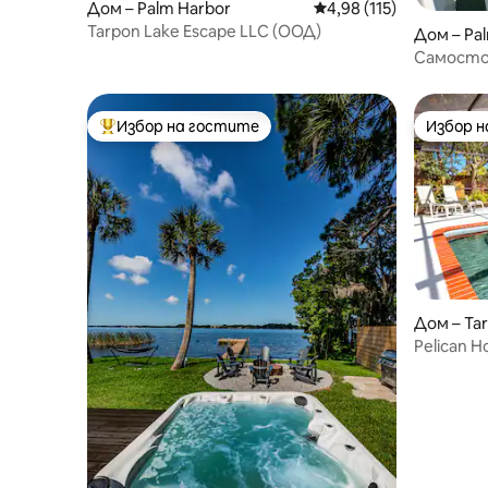
Дом – Palm Harbor
Средна оценка: 4,98 о
4,98 (115)
Tarpon Lake Escape LLC (ООД)
Дом – Pa
Самостоя
голф, на
Избор на гостите
Избор 
Най-популярен избор на гостите
Избор 
Дом – Tar
Pelican H
5 минути