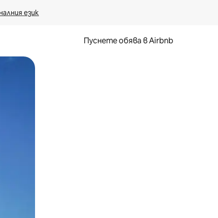
налния език
Пуснете обява в Airbnb