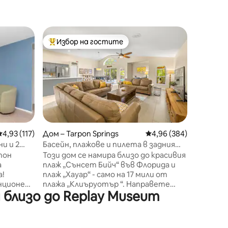
Къщичка 
Избор на гостите
Суперд
Най-популярен избор на гостите
Суперд
Колиба з
Това уни
гости, 
пренощу
Има мно
или нав
разполо
се в ис
само на 
Средна оценка: 4,93 от 5, 117 отзива
4,93 (117)
Дом – Tarpon Springs
Средна оценка: 4,96 
4,96 (384)
центъра
и и 2
Басейн, плажове и пилета в задния
и Craig 
двор
пон
Този дом се намира близо до красивия
наблюда
а
плаж „Сънсет Бийч“ във Флорида и
хранят п
а!
плаж „Хауар“ - само на 17 мили от
многобройн
нционен
плажа „Клиъруотър “. Направете
плажове
близо до Replay Museum
то близо
кратко пътуване до
пивоварн
е да
световноизвестни
спортове 
лючва
забележителности като Disney или
да скуча
ия с
Busch Gardens. Не се задоволявайте с