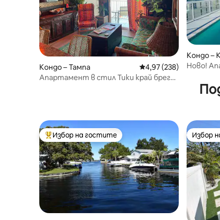
Кондо –
Ново! Ап
Кондо – Тампа
Средна оценка: 4,97 о
4,97 (238)
клуб Aval
Апартамент в стил Тики край брега
По
на Тампа Бей
Избор на гостите
Избор 
Най-популярен избор на гостите
Избор 