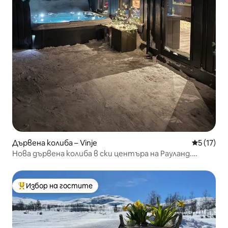
Дървена колиба – Vinje
Средна оц
5 (17)
Нова дървена колиба в ски центъра на Рауланд.
Влизане/излизане със ски
Избор на гостите
Най-популярен избор на гостите