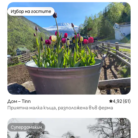
Избор на гостите
Избор на гостите
Дом – Tinn
Средна оценк
4,92 (61)
Приятна малка къща, разположена във ферма
Супердомакин
Супердомакин