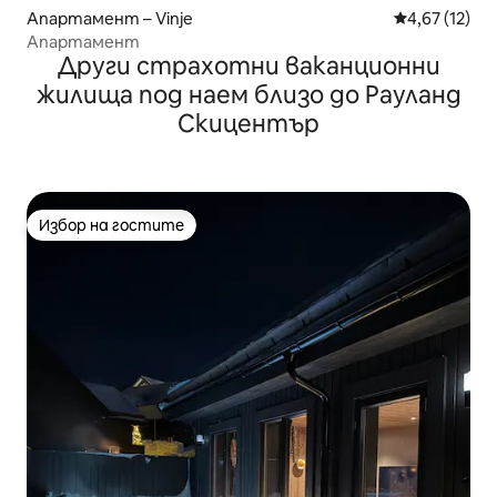
Апартамент – Vinje
Средна оценк
4,67 (12)
Апартамент
Други страхотни ваканционни
жилища под наем близо до Рауланд
Скицентър
Избор на гостите
Избор на гостите