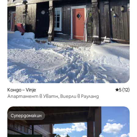
Кондо – Vinje
Средна оц
5 (12)
Апартамент в Уватн, Виерли в Рауланд
Супердомакин
Супердомакин