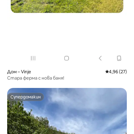
Дом – Vinje
Средна оценк
4,96 (27)
Стара ферма с нова баня!
Супердомакин
Супердомакин