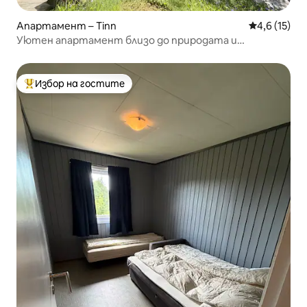
Апартамент – Tinn
Средна оцен
4,6 (15)
Уютен апартамент близо до природата и
забележителностите
Избор на гостите
Най-популярен избор на гостите