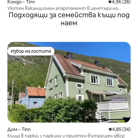
Кондо – Tinn
Средна оценк
4,96 (28)
Уютен ваканционен апартамент в центъра на
Подходящи за семейства къщи под
рюкан
наем
Избор на гостите
Избор на гостите
Дом – Tinn
Средна оценк
4,85 (34)
Къща в парка, с паркинг и приятен вътрешен двор