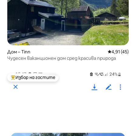
Дом – Tinn
Средна оценк
4,91 (45)
Чудесен ваканционен дом сред красива природа
Избор на гостите
Най-популярен избор на гостите