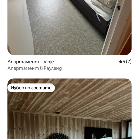
Апартамент – Vinje
Средна о
5 (7)
Апартамент в Рауланд
Избор на гостите
Избор на гостите