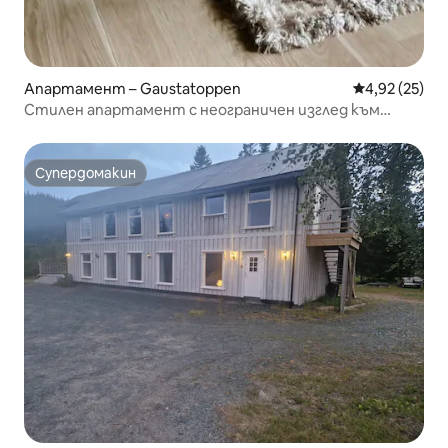
Апартамент – Gaustatoppen
Средна оценк
4,92 (25)
Стилен апартамент с неограничен изглед към
Гаустатопен
Супердомакин
Супердомакин