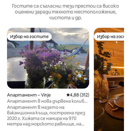
Гостите са съгласни: тези престои са високо
оценени заради тяхното местоположение,
чистота и др.
Избор на гостите
Избор на гости
Избор на гостите
Избор на гости
Апартамент – Vinje
Средна оценка: 4,88 от 5, 312
4,88 (312)
Апартамент в нова дървена колиба
в Холтдардален
Апартамент в мазето на
ваканционна къща, построена през
2020 г. Хижата се намира на 970
метра над морското равнище, на
върха на Холтардален с чудесен