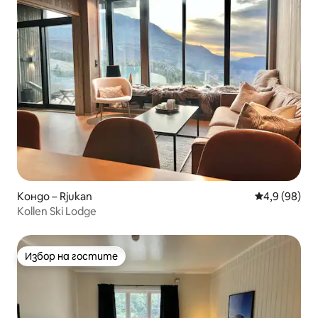
Кондо – Rjukan
Средна оцен
4,9 (98)
Kollen Ski Lodge
Избор на гостите
Избор на гостите