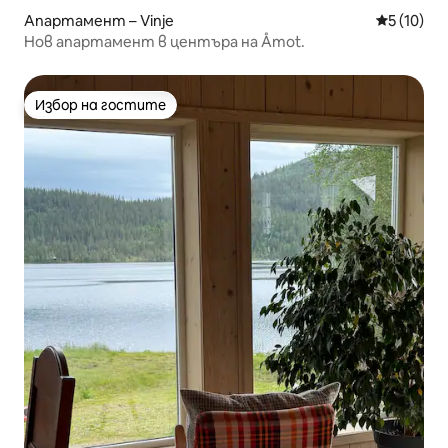
Апартамент – Vinje
Средна оц
5 (10)
Нов апартамент в центъра на Åmot.
Избор на гостите
Избор на гостите