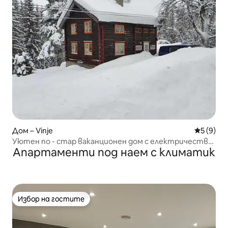
Дом – Vinje
Средна о
5 (9)
Уютен по - стар ваканционен дом с електричество,
Апартаменти под наем с климатик
вода и път с кола
Избор на гостите
Избор на гостите