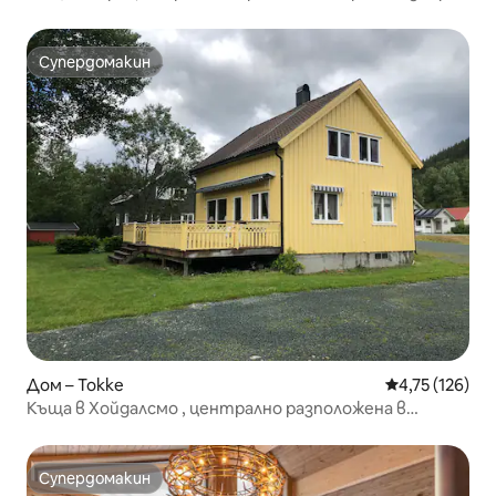
Супердомакин
Супердомакин
Дом – Tokke
Средна оценка
4,75 (126)
Къща в Хойдалсмо , централно разположена в
Западен Телемарк!
Супердомакин
Супердомакин