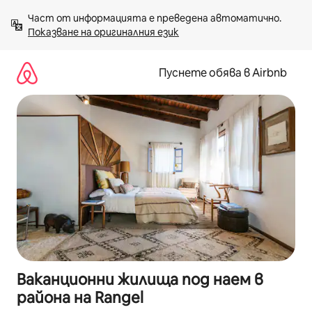
Пропускане
Част от информацията е преведена автоматично. 
към
Показване на оригиналния език
съдържанието
Пуснете обява в Airbnb
Ваканционни жилища под наем в
района на Rangel