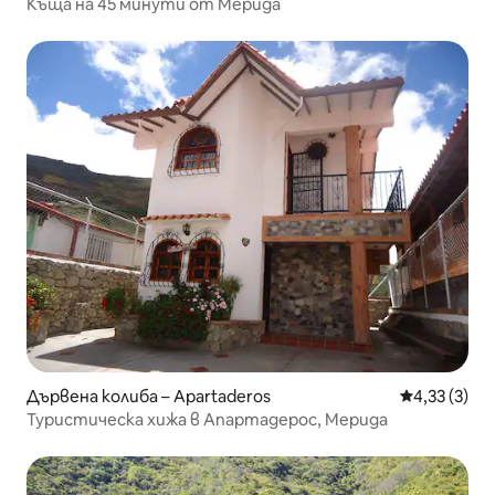
Къща на 45 минути от Мерида
Дървена колиба – Apartaderos
Средна оцен
4,33 (3)
Туристическа хижа в Апартадерос, Мерида