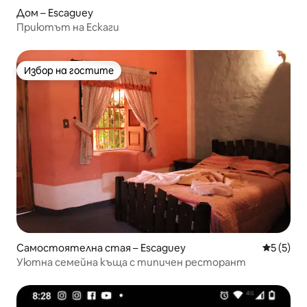
Дом – Escaguey
Приютът на Ескаги
Избор на гостите
Избор на гостите
Самостоятелна стая – Escaguey
Средна о
5 (5)
Уютна семейна къща с типичен ресторант