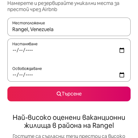
Намерете и резервирайте уникални места за
престой чрез Airbnb
Местоположение
Когато резултатите се покажат, използвайте клавишите 
Настаняване
Освобождаване
Търсене
Най-високо оценени ваканционни
жилища в района на Rangel
Гостите са съгласни: тези престои са високо