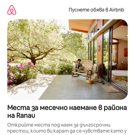
Пропускане
към
Пуснете обява в Airbnb
съдържанието
Места за месечно наемане в района
на Ranau
Открийте места под наем за дългосрочни
престои, които ви карат да се чувствате като у