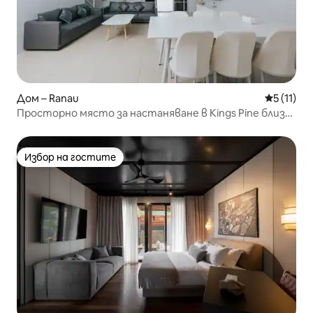
Дом – Ranau
Средна оц
5 (11)
Просторно място за настаняване в Kings Pine близо
до Кундасанг
Избор на гостите
Избор на гостите