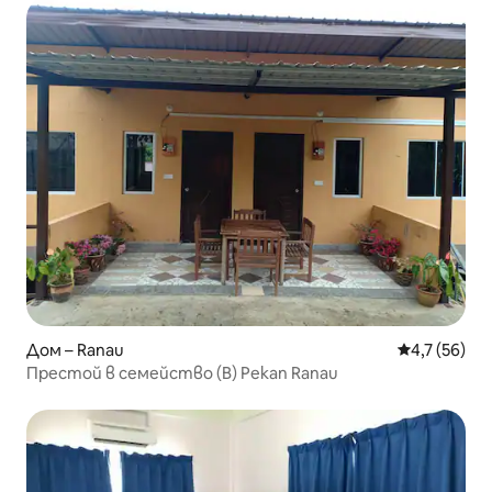
Дом – Ranau
Средна оцен
4,7 (56)
Престой в семейство (B) Pekan Ranau