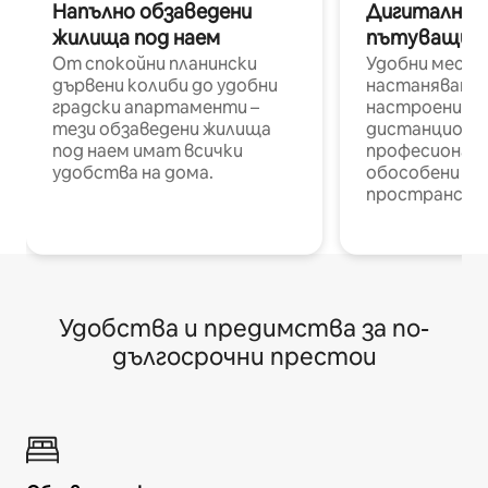
Напълно обзаведени
Дигитални н
жилища под наем
пътуващи п
От спокойни планински
Удобни места
дървени колиби до удобни
настаняване 
градски апартаменти –
настроени и
тези обзаведени жилища
дистанционн
под наем имат всички
професионалис
удобства на дома.
обособени р
пространств
Удобства и предимства за по-
дългосрочни престои