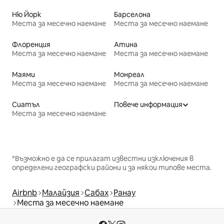
Ню Йорк
Барселона
Места за месечно наемане
Места за месечно наемане
Флоренция
Атина
Места за месечно наемане
Места за месечно наемане
Маями
Монреал
Места за месечно наемане
Места за месечно наемане
Сиатъл
Повече информация
Места за месечно наемане
*Възможно е да се прилагат известни изключения в
определени географски райони и за някои типове места.
Airbnb
Малайзия
Сабах
Ранау
Места за месечно наемане