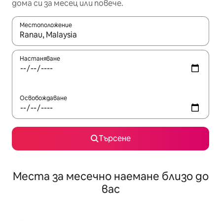
дома си за месец или повече.
Местоположение
Когато резултатите се покажат, използвайте клавишите 
Настаняване
Освобождаване
Търсене
Места за месечно наемане близо до
вас