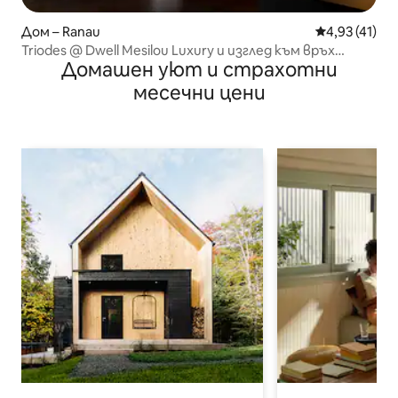
Дом – Ranau
Средна оценк
4,93 (41)
Triodes @ Dwell Mesilou Luxury и изглед към връх
Домашен уют и страхотни
Кинабалу
месечни цени