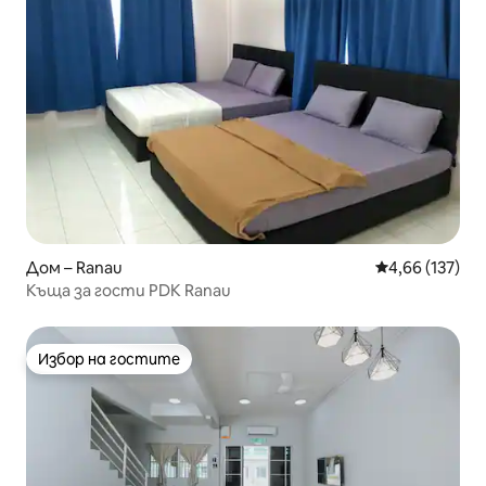
Дом – Ranau
Средна оценка
4,66 (137)
Къща за гости PDK Ranau
Избор на гостите
Избор на гостите